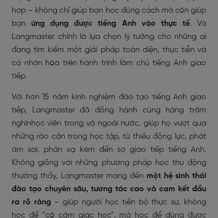
hợp – không chỉ giúp bạn học đúng cách mà còn giúp
bạn
ứng dụng được tiếng Anh vào thực tế
. Và
Langmaster chính là lựa chọn lý tưởng cho những ai
đang tìm kiếm một giải pháp toàn diện, thực tiễn và
cá nhân hóa trên hành trình làm chủ tiếng Anh giao
tiếp.
Với hơn 15 năm kinh nghiệm đào tạo tiếng Anh giao
tiếp, Langmaster đã đồng hành cùng hàng trăm
nghìnhọc viên trong và ngoài nước, giúp họ vượt qua
những rào cản trong học tập, từ thiếu động lực, phát
âm sai, phản xạ kém đến sợ giao tiếp tiếng Anh.
Không giống với những phương pháp học thụ động
thường thấy, Langmaster mang đến
một hệ sinh thái
đào tạo chuyên sâu, tương tác cao và cam kết đầu
ra rõ ràng
– giúp người học tiến bộ thực sự, không
học để “có cảm giác học”, mà học để dùng được