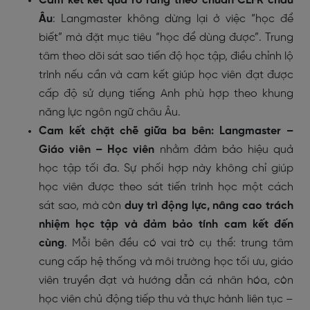
Cam kết kết quả rõ ràng theo chuẩn CEFR châu
Âu
: Langmaster không dừng lại ở việc “học để
biết” mà đặt mục tiêu “học để dùng được”. Trung
tâm theo dõi sát sao tiến độ học tập, điều chỉnh lộ
trình nếu cần và cam kết giúp học viên đạt được
cấp độ sử dụng tiếng Anh phù hợp theo khung
năng lực ngôn ngữ châu Âu.
Cam kết chặt chẽ giữa ba bên: Langmaster –
Giáo viên – Học viên
nhằm đảm bảo hiệu quả
học tập tối đa. Sự phối hợp này không chỉ giúp
học viên được theo sát tiến trình học một cách
sát sao, mà còn
duy trì động lực, nâng cao trách
nhiệm học tập và đảm bảo tính cam kết đến
cùng
. Mỗi bên đều có vai trò cụ thể: trung tâm
cung cấp hệ thống và môi trường học tối ưu, giáo
viên truyền đạt và hướng dẫn cá nhân hóa, còn
học viên chủ động tiếp thu và thực hành liên tục –