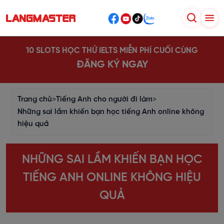
10 SLOTS HỌC THỬ IELTS MIỄN PHÍ CUỐI CÙNG
ĐĂNG KÝ NGAY
Trang chủ
>
Tiếng Anh cho người đi làm
>
Những sai lầm khiến bạn học tiếng Anh online không
hiệu quả
NHỮNG SAI LẦM KHIẾN BẠN HỌC
TIẾNG ANH ONLINE KHÔNG HIỆU
QUẢ