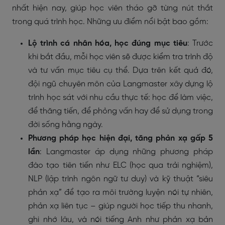
nhất hiện nay, giúp học viên tháo gỡ từng nút thắt
trong quá trình học. Những ưu điểm nổi bật bao gồm:
Lộ trình cá nhân hóa, học đúng mục tiêu
: Trước
khi bắt đầu, mỗi học viên sẽ được kiểm tra trình độ
và tư vấn mục tiêu cụ thể. Dựa trên kết quả đó,
đội ngũ chuyên môn của Langmaster xây dựng lộ
trình học sát với nhu cầu thực tế: học để làm việc,
để thăng tiến, để phỏng vấn hay để sử dụng trong
đời sống hằng ngày.
Phương pháp học hiện đại, tăng phản xạ gấp 5
lần
: Langmaster áp dụng những phương pháp
đào tạo tiên tiến như ELC (học qua trải nghiệm),
NLP (lập trình ngôn ngữ tư duy) và kỹ thuật “siêu
phản xạ” để tạo ra môi trường luyện nói tự nhiên,
phản xạ liên tục – giúp người học tiếp thu nhanh,
ghi nhớ lâu, và nói tiếng Anh như phản xạ bản