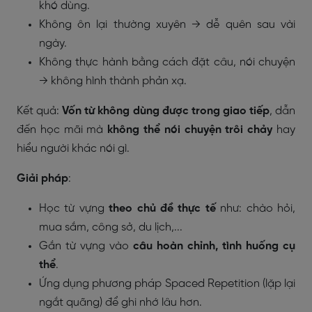
khó dùng.
Không ôn lại thường xuyên → dễ quên sau vài
ngày.
Không thực hành bằng cách đặt câu, nói chuyện
→ không hình thành phản xạ.
Kết quả:
Vốn từ không dùng được trong giao tiếp
, dẫn
đến học mãi mà
không thể nói chuyện trôi chảy
hay
hiểu người khác nói gì.
Giải pháp
:
Học từ vựng
theo chủ đề thực tế
như: chào hỏi,
mua sắm, công sở, du lịch,...
Gắn từ vựng vào
câu hoàn chỉnh, tình huống cụ
thể
.
Ứng dụng phương pháp Spaced Repetition (lặp lại
ngắt quãng) để ghi nhớ lâu hơn.