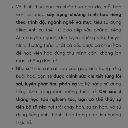
Với hình thức học cá nhân hóa cao độ, mỗi học
viên sẽ được
xây dựng chương trình học riêng
theo trình độ, ngành nghề và mục tiêu
sử dụng
tiếng Anh cụ thể. Từ giao tiếp văn phòng, tiếng
Anh chuyên ngành, đến luyện phỏng vấn, thuyết
trình, thương thảo,... tất cả đều được cá nhân hóa
để học viên học đúng thứ mình cần, không lan
man, không dàn trải.
Nhờ sự theo sát sát sao của giáo viên trong từng
buổi học, bạn sẽ
được chỉnh sửa chi tiết từng lỗi
sai, luyện phát âm, phản xạ
và kỹ năng sử dụng
tiếng Anh trong môi trường thực tế.
Chỉ sau 3
tháng học tập nghiêm túc, bạn có thể thấy sự
tiến bộ rõ rệt
: nói trôi chảy hơn, tự tin hơn, và sử
dụng tiếng Anh thành thạo trong các tình huống
thực tế.