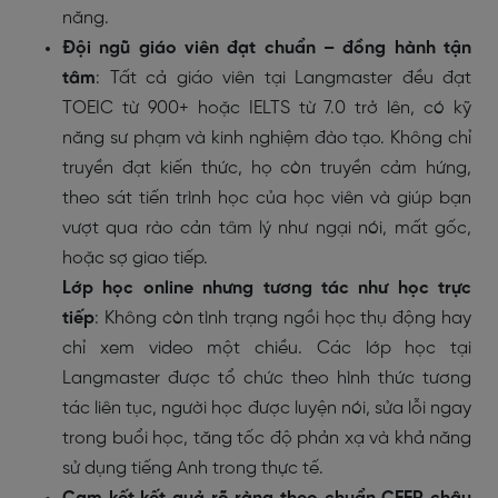
năng.
Đội ngũ giáo viên đạt chuẩn – đồng hành tận
tâm
: Tất cả giáo viên tại Langmaster đều đạt
TOEIC từ 900+ hoặc IELTS từ 7.0 trở lên, có kỹ
năng sư phạm và kinh nghiệm đào tạo. Không chỉ
truyền đạt kiến thức, họ còn truyền cảm hứng,
theo sát tiến trình học của học viên và giúp bạn
vượt qua rào cản tâm lý như ngại nói, mất gốc,
hoặc sợ giao tiếp.
Lớp học online nhưng tương tác như học trực
tiếp
: Không còn tình trạng ngồi học thụ động hay
chỉ xem video một chiều. Các lớp học tại
Langmaster được tổ chức theo hình thức tương
tác liên tục, người học được luyện nói, sửa lỗi ngay
trong buổi học, tăng tốc độ phản xạ và khả năng
sử dụng tiếng Anh trong thực tế.