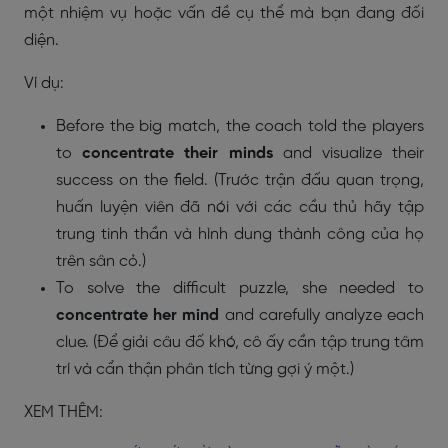
một nhiệm vụ hoặc vấn đề cụ thể mà bạn đang đối
diện.
Ví dụ:
Before the big match, the coach told the players
to
concentrate their minds
and visualize their
success on the field. (Trước trận đấu quan trọng,
huấn luyện viên đã nói với các cầu thủ hãy tập
trung tinh thần và hình dung thành công của họ
trên sân cỏ.)
To solve the difficult puzzle, she needed to
concentrate her mind
and carefully analyze each
clue. (Để giải câu đố khó, cô ấy cần tập trung tâm
trí và cẩn thận phân tích từng gợi ý một.)
XEM THÊM: