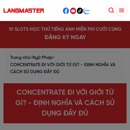
10 SLOTS HỌC THỬ TIẾNG ANH MIỄN PHÍ CUỐI CÙNG
ĐĂNG KÝ NGAY
Trang chủ
>
Ngữ Pháp
>
CONCENTRATE ĐI VỚI GIỚI TỪ GÌ? - ĐỊNH NGHĨA VÀ
CÁCH SỬ DỤNG ĐẦY ĐỦ
CONCENTRATE ĐI VỚI GIỚI TỪ
GÌ? - ĐỊNH NGHĨA VÀ CÁCH SỬ
DỤNG ĐẦY ĐỦ