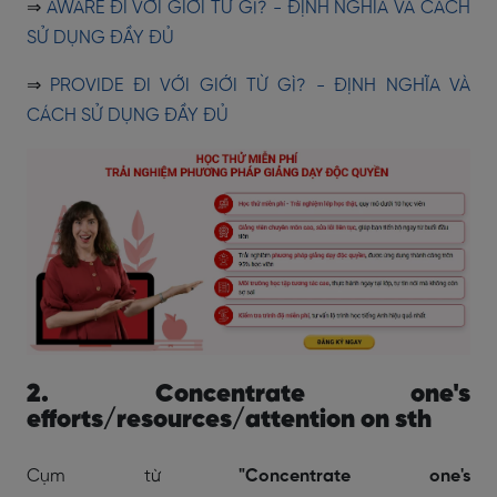
⇒
AWARE ĐI VỚI GIỚI TỪ GÌ? - ĐỊNH NGHĨA VÀ CÁCH
SỬ DỤNG ĐẦY ĐỦ
⇒
PROVIDE ĐI VỚI GIỚI TỪ GÌ? - ĐỊNH NGHĨA VÀ
CÁCH SỬ DỤNG ĐẦY ĐỦ
2. Concentrate one's
efforts/resources/attention on sth
Cụm từ
"Concentrate one's