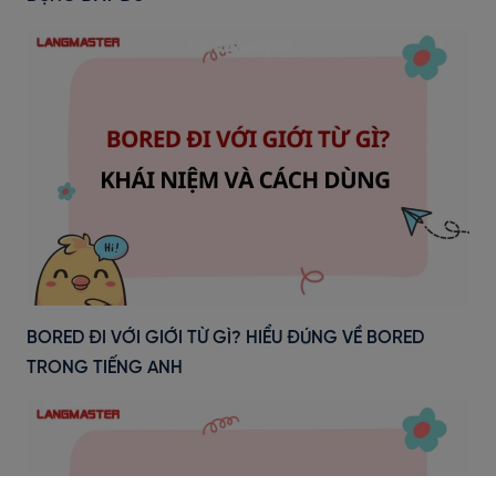
BORED ĐI VỚI GIỚI TỪ GÌ? HIỂU ĐÚNG VỀ BORED
TRONG TIẾNG ANH