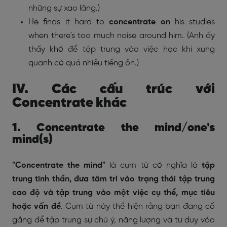
những sự xao lãng.)
He finds it hard to
concentrate on
his studies
when there's too much noise around him. (Anh ấy
thấy khó để tập trung vào việc học khi xung
quanh có quá nhiều tiếng ồn.)
IV. Các cấu trúc với
Concentrate khác
1. Concentrate the mind/one's
mind(s)
"Concentrate the mind"
là cụm từ có nghĩa là
tập
trung tinh thần, đưa tâm trí vào trạng thái tập trung
cao độ và tập trung vào một việc cụ thể, mục tiêu
hoặc vấn đề
. Cụm từ này thể hiện rằng bạn đang cố
gắng để tập trung sự chú ý, năng lượng và tư duy vào