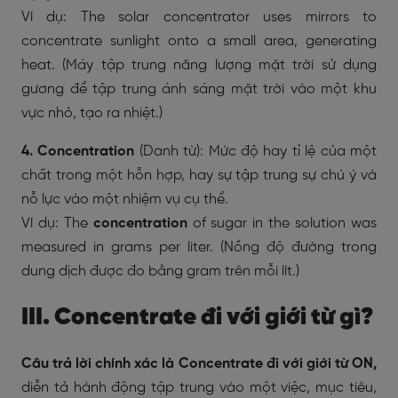
Ví dụ: The solar concentrator uses mirrors to
concentrate sunlight onto a small area, generating
heat. (Máy tập trung năng lượng mặt trời sử dụng
gương để tập trung ánh sáng mặt trời vào một khu
vực nhỏ, tạo ra nhiệt.)
4. Concentration
(Danh từ): Mức độ hay tỉ lệ của một
chất trong một hỗn hợp, hay sự tập trung sự chú ý và
nỗ lực vào một nhiệm vụ cụ thể.
Ví dụ: The
concentration
of sugar in the solution was
measured in grams per liter. (Nồng độ đường trong
dung dịch được đo bằng gram trên mỗi lít.)
III. Concentrate đi với giới từ gì?
Câu trả lời chính xác là Concentrate đi với giới từ ON,
diễn tả hành động tập trung vào một việc, mục tiêu,