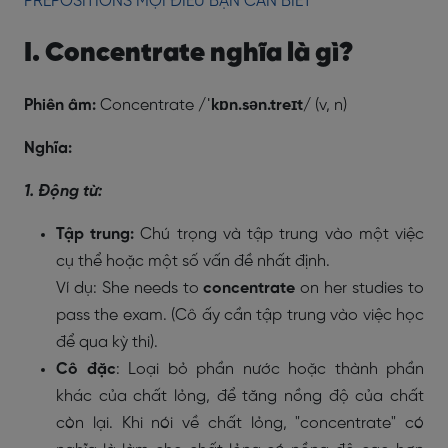
PREPOSITIONS MỌI ĐIỀU BẠN CẦN BIẾT
I. Concentrate nghĩa là gì?
Phiên âm:
Concentrate
/ˈkɒn.sən.treɪt/
(v, n)
Nghĩa:
1. Động từ:
Tập trung:
Chú trọng và tập trung vào một việc
cụ thể hoặc một số vấn đề nhất định.
Ví dụ: She needs to
concentrate
on her studies to
pass the exam. (Cô ấy cần tập trung vào việc học
để qua kỳ thi).
Cô đặc
: Loại bỏ phần nước hoặc thành phần
khác của chất lỏng, để tăng nồng độ của chất
còn lại. Khi nói về chất lỏng, "concentrate" có