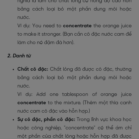
nghĩa là làm cho chất lỏng có nồng độ cao hơn
bằng cách loại bỏ một phần dung môi hoặc
nước.
Ví dụ: You need to
concentrate
the orange juice
to make it stronger. (Bạn cần cô đặc nước cam để
làm cho nó đậm đà hơn).
2. Danh từ
Chất cô đặc:
Chất lỏng đã được cô đặc, thường
bằng cách loại bỏ một phần dung môi hoặc
nước.
Ví dụ: Add one tablespoon of orange juice
concentrate
to the mixture. (Thêm một thìa canh
nước cam cô đặc vào hỗn hợp.)
Sự cô đặc, phần cô đặc:
Trong lĩnh vực khoa học
hoặc công nghiệp, "concentrate" có thể ám chỉ
một phần của chất lỏng hoặc hỗn hợp đã được