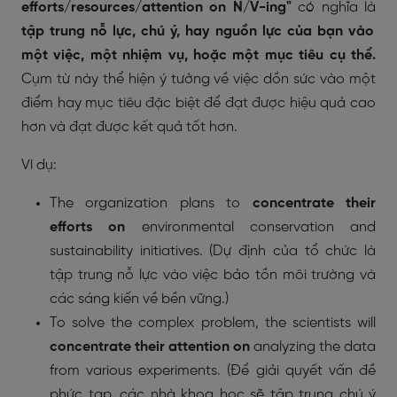
efforts/resources/attention on N/V-ing"
có nghĩa là
tập trung nỗ lực, chú ý, hay nguồn lực của bạn vào
một việc, một nhiệm vụ, hoặc một mục tiêu cụ thể.
Cụm từ này thể hiện ý tưởng về việc dồn sức vào một
điểm hay mục tiêu đặc biệt để đạt được hiệu quả cao
hơn và đạt được kết quả tốt hơn.
Ví dụ:
The organization plans to
concentrate their
efforts on
environmental conservation and
sustainability initiatives. (Dự định của tổ chức là
tập trung nỗ lực vào việc bảo tồn môi trường và
các sáng kiến về bền vững.)
To solve the complex problem, the scientists will
concentrate their attention on
analyzing the data
from various experiments. (Để giải quyết vấn đề
phức tạp, các nhà khoa học sẽ tập trung chú ý