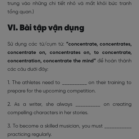
trung vào những chi tiết nhỏ và mất khỏi bức tranh
tổng quan.)
VI. Bài tập vận dụng
Sử dụng các từ/cụm từ:
“concentrate, concentrates,
concentrate on, concentrates on, to concentrate,
concentration, concentrate the mind”
để hoàn thành
các câu dưới đây:
1. The athletes need to __________ on their training to
prepare for the upcoming competition.
2. As a writer, she always __________ on creating
compelling characters in her stories.
3. To become a skilled musician, you must ___________
practicing regularly.