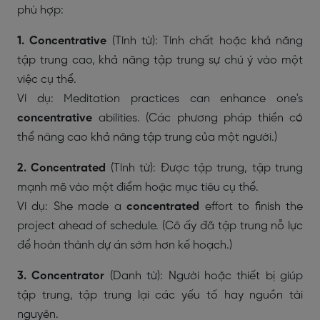
phù hợp:
1. Concentrative
(Tính từ): Tính chất hoặc khả năng
tập trung cao, khả năng tập trung sự chú ý vào một
việc cụ thể.
Ví dụ: Meditation practices can enhance one's
concentrative
abilities. (Các phương pháp thiền có
thể nâng cao khả năng tập trung của một người.)
2. Concentrated
(Tính từ): Được tập trung, tập trung
mạnh mẽ vào một điểm hoặc mục tiêu cụ thể.
Ví dụ: She made a
concentrated
effort to finish the
project ahead of schedule. (Cô ấy đã tập trung nỗ lực
để hoàn thành dự án sớm hơn kế hoạch.)
3. Concentrator
(Danh từ): Người hoặc thiết bị giúp
tập trung, tập trung lại các yếu tố hay nguồn tài
nguyên.