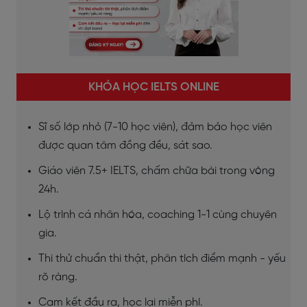
KHÓA HỌC IELTS ONLINE
Sĩ số lớp nhỏ (7-10 học viên), đảm bảo học viên
được quan tâm đồng đều, sát sao.
Giáo viên 7.5+ IELTS, chấm chữa bài trong vòng
24h.
Lộ trình cá nhân hóa, coaching 1-1 cùng chuyên
gia.
Thi thử chuẩn thi thật, phân tích điểm mạnh - yếu
rõ ràng.
Cam kết đầu ra, học lại miễn phí.