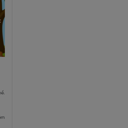
hể.
hêm