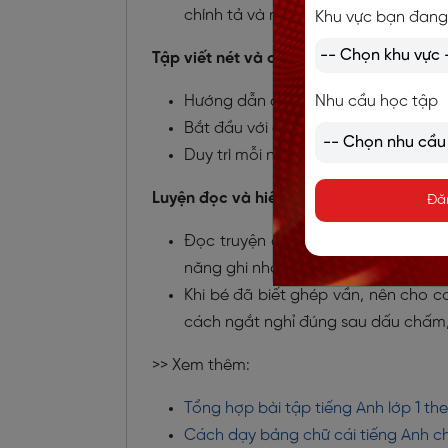
chính tả và ngữ nghĩa sau này.
Khu vực bạn đang
Tập viết nét và chữ cái:
Nhu cầu học tập
Hướng dẫn con cầm bút đúng cách, 
Bắt đầu với các nét cơ bản như nét t
Duy trì mỗi ngày một nét, kết hợp t
Luyện đọc và hiểu nội dung đơn giản:
Đă
Đọc truyện cho con nghe mỗi tối, sa
năng ghi nhớ và hiểu nội dung.
Khi bé đã biết ghép vần, nên cho 
cách ngắt nghỉ đúng sau dấu chấm,
>> Xem thêm:
Tổng hợp bài tập tiếng Anh lớp 1 t
Cách dạy bảng chữ cái tiếng Anh c