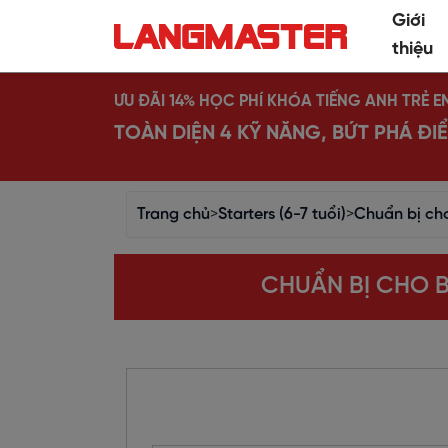
Giới
thiệu
ƯU ĐÃI 14% HỌC PHÍ KHÓA TIẾNG ANH TRẺ E
TOÀN DIỆN 4 KỸ NĂNG, BỨT PHÁ Đ
Trang chủ
>
Starters (6-7 tuổi)
>
Chuẩn bị ch
CHUẨN BỊ CHO B