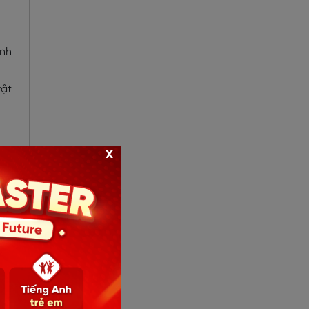
ành
vật
x
hợp
“Mẹ
ăng