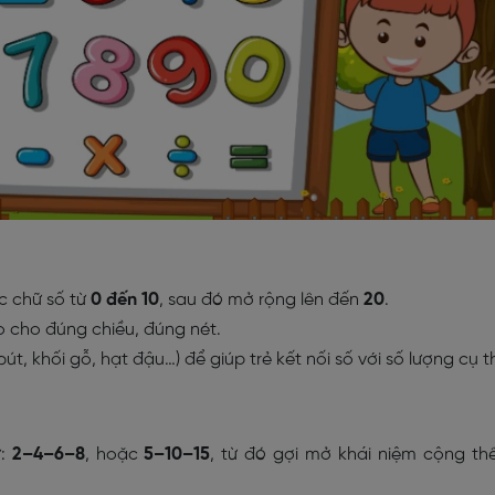
c chữ số từ
0 đến 10
, sau đó mở rộng lên đến
20
.
 cho đúng chiều, đúng nét.
t, khối gỗ, hạt đậu…) để giúp trẻ kết nối số với số lượng cụ t
ư:
2–4–6–8
, hoặc
5–10–15
, từ đó gợi mở khái niệm cộng t