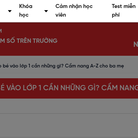
Khóa
Cảm nhận học
Test miễn
học
viên
phí
M
IỂM SỐ TRÊN TRƯỜNG
N
o bé vào lớp 1 cần những gì? Cẩm nang A-Z cho ba mẹ
É VÀO LỚP 1 CẦN NHỮNG GÌ? CẨM NAN