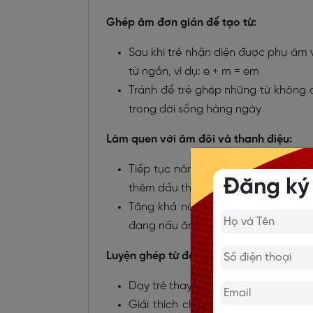
Ghép âm đơn giản để tạo từ:
Sau khi trẻ nhận diện được phụ â
từ ngắn, ví dụ: e + m = em
Tránh để trẻ ghép những từ không có
trong đời sống hàng ngày
Làm quen với âm đôi và thanh điệu:
Tiếp tục nâng cao bằng cách ghép
Đăng ký
thêm dấu thanh để tạo ra từ mới.
Tăng khả năng ghi nhớ bằng cách đ
đang nấu ăn”.
Luyện ghép từ đơn có dấu thanh:
Dạy trẻ thay đổi dấu thanh để tạo cá
Giải thích cho con hiểu từ nào có