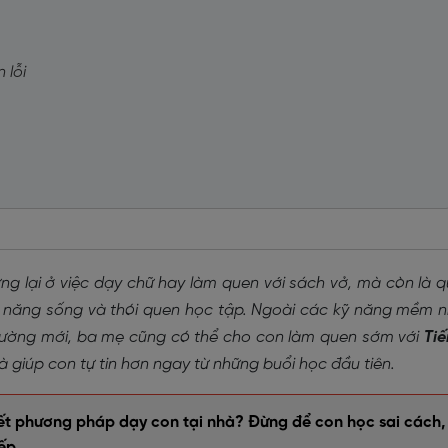
 lỗi
ng lại ở việc dạy chữ hay làm quen với sách vở, mà còn là 
kỹ năng sống và thói quen học tập. Ngoài các kỹ năng mềm 
 trường mới, ba mẹ cũng có thể cho con làm quen sớm với
Ti
 giúp con tự tin hơn ngay từ những buổi học đầu tiên.
iết phương pháp dạy con tại nhà? Đừng để con học sai cách,
ếp.