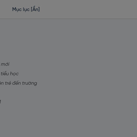
Mục lục
[Ẩn]
 mới
 tiểu học
ên trẻ đến trường
1