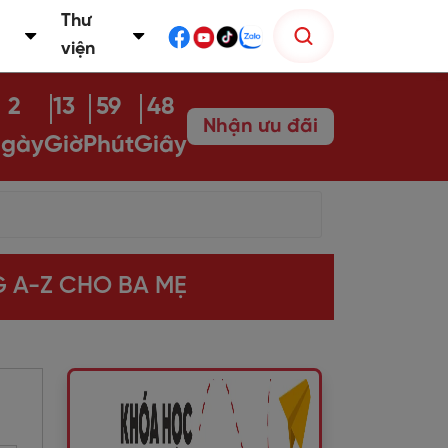
Thư
viện
2
13
59
47
Nhận ưu đãi
gày
Giờ
Phút
Giây
G A-Z CHO BA MẸ