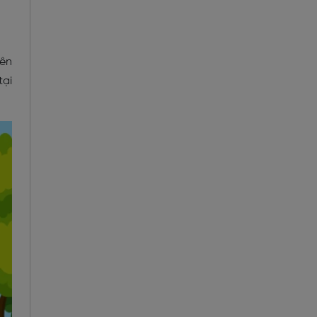
nên
tại