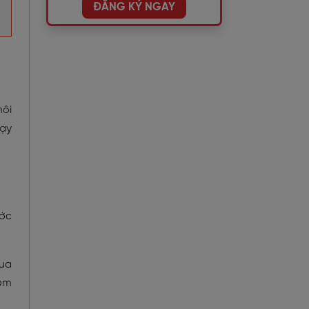
ĐĂNG KÝ NGAY
môi
dạy
ước
qua
hóm