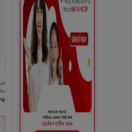
quá
như
ếng
KHÓA HỌC
TIẾNG ANH TRẺ EM
GIẢM ĐẾN 14%