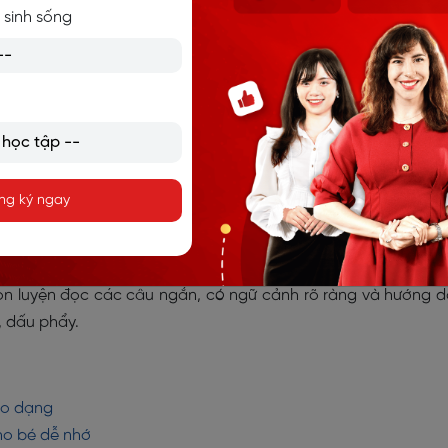
 sinh sống
ngồi viết đúng tư thế để đảm bảo sức khỏe tay và mắt.
hẳng, nét cong, nét móc trước khi luyện viết chữ cái.
ô màu để bé vừa học vừa chơi, không tạo áp lực.
ng ký ngay
u đó hỏi lại một vài chi tiết trong câu chuyện để kiểm tra 
con luyện đọc các câu ngắn, có ngữ cảnh rõ ràng và hướng 
 dấu phẩy.
heo dạng
ho bé dễ nhớ