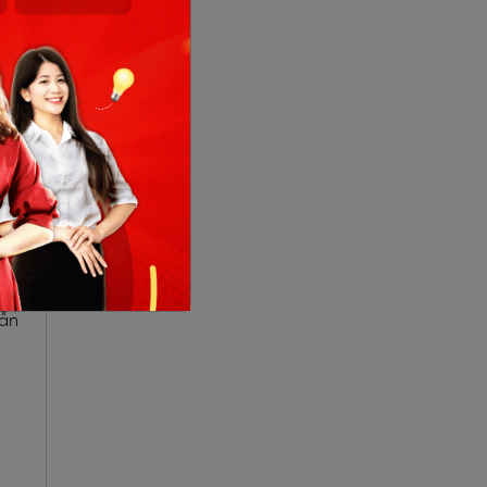
khả
dẫn