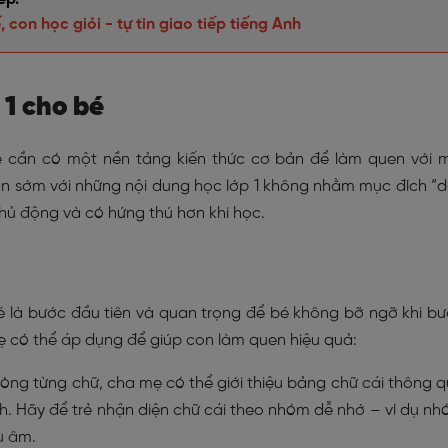
 con học giỏi - tự tin giao tiếp tiếng Anh
 1 cho bé
trẻ cần có một nền tảng kiến thức cơ bản để làm quen với 
cận sớm với những nội dung học lớp 1 không nhằm mục đích “
 chủ động và có hứng thú hơn khi học.
 bé là bước đầu tiên và quan trọng để bé không bỡ ngỡ khi b
mẹ có thể áp dụng để giúp con làm quen hiệu quả:
lòng từng chữ, cha mẹ có thể giới thiệu bảng chữ cái thông 
anh. Hãy để trẻ nhận diện chữ cái theo nhóm dễ nhớ – ví dụ n
ụ âm.