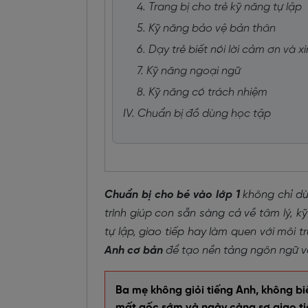
4. Trang bị cho trẻ kỹ năng tự lập
5. Kỹ năng bảo vệ bản thân
6. Dạy trẻ biết nói lời cảm ơn và xin
7. Kỹ năng ngoại ngữ
8. Kỹ năng có trách nhiệm
IV. Chuẩn bị đồ dùng học tập
Chuẩn bị cho bé vào lớp 1
không chỉ dừ
trình giúp con sẵn sàng cả về tâm lý, 
tự lập, giao tiếp hay làm quen với môi
Anh cơ bản
để tạo nền tảng ngôn ngữ và
Ba mẹ không giỏi tiếng Anh, không b
mất gốc sớm và ngày càng sợ giao ti