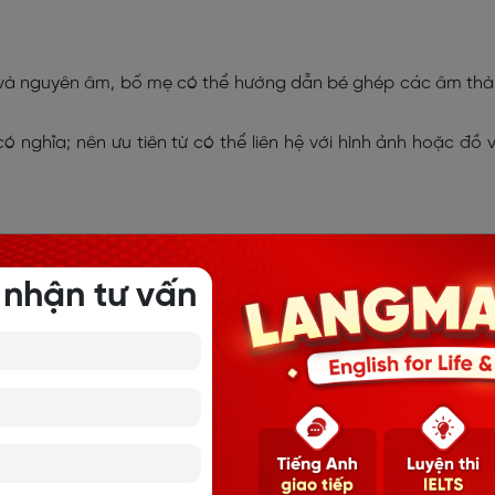
m và nguyên âm, bố mẹ có thể hướng dẫn bé ghép các âm th
 nghĩa; nên ưu tiên từ có thể liên hệ với hình ảnh hoặc đồ 
 phụ âm với nguyên âm đôi như:
oa, oe, ui, ưa
, sau đó kết 
 nhận tư vấn
ặt từ vào trong ngữ cảnh, ví dụ: từ “mẹ” nằm trong câu: 
c biến thể từ mới, ví dụ:
ba – bà – bá – bạ – bả – bã
.
 nghĩa, từ nào không có nghĩa để giúp con phát triển kỹ n