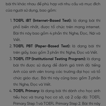
bài thi khác nhau để phù hợp với nhu cầu và mục đích
của người sử dụng, bao gồm:
TOEFL iBT (Internet-Based Test):
là dạng bài thi
phổ biến nhất, được tổ chức trên mạng internet.
Bài thi này bao gồm 4 phần thi: Nghe, Đọc, Nói và
Viết.
TOEFL PBT (Paper-Based Test):
là dạng bài thi
trên giấy, bao gồm 3 phần thi: Nghe, Đọc và Viết.
TOEFL ITP (Institutional Testing Program):
là dạng
bài thi được sử dụng để đánh giá trình độ tiếng
Anh của sinh viên trong các trường đại học và tổ
chức giáo dục. Bài thi này cũng bao gồm 3 phần
thi: Nghe, Đọc và Viết.
TOEFL Primary:
là dạng bài thi dành cho học sinh
tiểu học và trung học cơ sở, có 2 cấp độ: TOEFL
Primary Step 1 và TOEFL Primary Step 2. Bài thi này