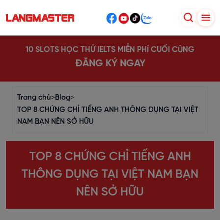
10 SLOTS HỌC THỬ IELTS MIỄN PHÍ CUỐI CÙNG
ĐĂNG KÝ NGAY
Trang chủ
>
Blog
>
TOP 8 CHỨNG CHỈ TIẾNG ANH THÔNG DỤNG TẠI VIỆT
NAM BẠN NÊN SỞ HỮU
TOP 8 CHỨNG CHỈ TIẾNG ANH
THÔNG DỤNG TẠI VIỆT NAM BẠN
NÊN SỞ HỮU