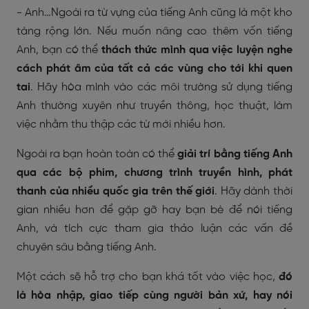
- Anh…Ngoài ra từ vựng của tiếng Anh cũng là một kho
tàng rộng lớn. Nếu muốn nâng cao thêm vốn tiếng
Anh, bạn có thể
thách thức mình qua việc luyện nghe
cách phát âm của tất cả các vùng cho tới khi quen
tai
. Hãy hòa mình vào các môi trường sử dụng tiếng
Anh thường xuyên như truyền thông, học thuật, làm
việc nhằm thu thập các từ mới nhiều hơn.
Ngoài ra bạn hoàn toàn có thể
giải trí bằng tiếng Anh
qua các bộ phim, chương trình truyền hình, phát
thanh của nhiều quốc gia trên thế giới
. Hãy dành thời
gian nhiều hơn để gặp gỡ hay bạn bè để nói tiếng
Anh, và tích cực tham gia thảo luận các vấn đề
chuyên sâu bằng tiếng Anh.
Một cách sẽ hỗ trợ cho bạn khá tốt vào việc học,
đó
là hòa nhập, giao tiếp cùng người bản xứ, hay nói