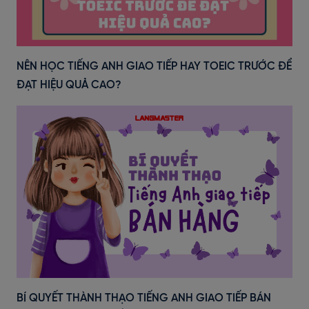
NÊN HỌC TIẾNG ANH GIAO TIẾP HAY TOEIC TRƯỚC ĐỂ
ĐẠT HIỆU QUẢ CAO?
BÍ QUYẾT THÀNH THẠO TIẾNG ANH GIAO TIẾP BÁN