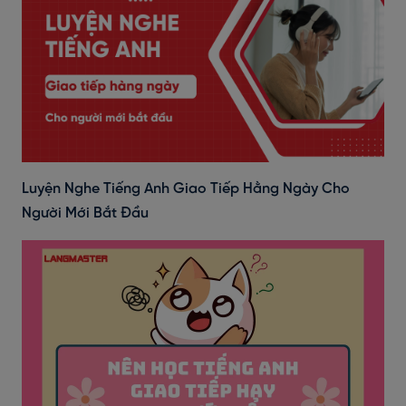
Luyện Nghe Tiếng Anh Giao Tiếp Hằng Ngày Cho
Người Mới Bắt Đầu