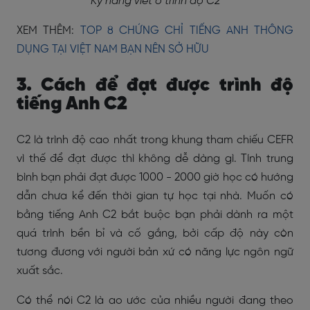
Kỹ năng viết ở trình độ C2
XEM THÊM:
TOP 8 CHỨNG CHỈ TIẾNG ANH THÔNG
DỤNG TẠI VIỆT NAM BẠN NÊN SỞ HỮU
3. Cách để đạt được trình độ
tiếng Anh C2
C2 là trình độ cao nhất trong khung tham chiếu CEFR
vì thế để đạt được thì không dễ dàng gì. Tính trung
bình bạn phải đạt được 1000 - 2000 giờ học có hướng
dẫn chưa kể đến thời gian tự học tại nhà. Muốn có
bằng tiếng Anh C2 bắt buộc bạn phải dành ra một
quá trình bền bỉ và cố gắng, bởi cấp độ này còn
tương đương với người bản xứ có năng lực ngôn ngữ
xuất sắc.
Có thể nói C2 là ao ước của nhiều người đang theo