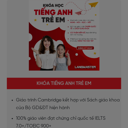
KHÓA TIẾNG ANH TRẺ EM
Giáo trình Cambridge kết hợp với Sách giáo khoa
của Bộ GD&ĐT hiện hành
100% giáo viên đạt chứng chỉ quốc tế IELTS
7.0+/TOEIC 900+