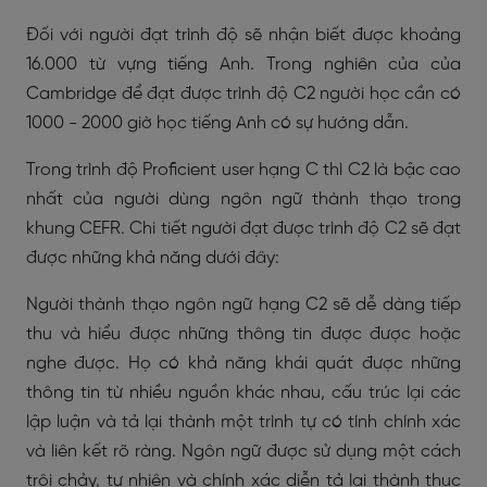
Đối với người đạt trình độ sẽ nhận biết được khoảng
16.000 từ vựng tiếng Anh. Trong nghiên của của
Cambridge để đạt được trình độ C2 người học cần có
1000 - 2000 giờ học tiếng Anh có sự hướng dẫn.
Trong trình độ Proficient user hạng C thì C2 là bậc cao
nhất của người dùng ngôn ngữ thành thạo trong
khung CEFR. Chi tiết người đạt được trình độ C2 sẽ đạt
được những khả năng dưới đây:
Người thành thạo ngôn ngữ hạng C2 sẽ dễ dàng tiếp
thu và hiểu được những thông tin được được hoặc
nghe được. Họ có khả năng khái quát được những
thông tin từ nhiều nguồn khác nhau, cấu trúc lại các
lập luận và tả lại thành một trình tự có tính chính xác
và liên kết rõ ràng. Ngôn ngữ được sử dụng một cách
trôi chảy, tự nhiên và chính xác diễn tả lại thành thục