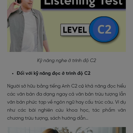
Kỹ năng nghe ở trình độ C2
Đối với kỹ năng đọc ở trình độ C2
Người sở hữu bằng tiếng Anh C2 có khả năng đọc hiểu
các văn bản đa dạng ngay cả văn bản trừu tượng lẫn
văn bản phức tạp về ngôn ngữ hay cấu trúc câu. Ví dụ
như các bài nghiên cứu khoa học, tác phẩm văn
chương trừu tượng, sách hướng dẫn…