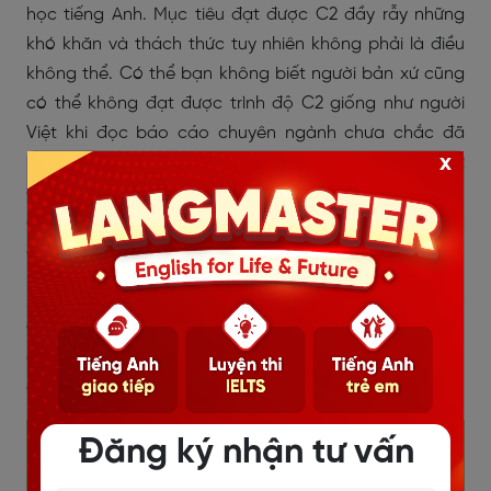
học tiếng Anh. Mục tiêu đạt được C2 đầy rẫy những
khó khăn và thách thức tuy nhiên không phải là điều
không thể. Có thể bạn không biết người bản xứ cũng
có thể không đạt được trình độ C2 giống như người
Việt khi đọc báo cáo chuyên ngành chưa chắc đã
x
hiểu. Ngoài ra người bản xứ cũng không tham gia bất
cứ kỳ thi đánh giá năng lực nào và cũng không hiểu
được định dạng bài thi vì thế chưa chắc đạt được
điểm tuyệt đối cho kỳ thi tiếng mẹ đẻ của mình.
Như vậy nhằm đạt được năng lực tương đương bằng
C2 tiếng Anh cần có 2 nhiệm vụ chính đó là: Am hiểu
dạng bài thi tiếng Anh muốn theo đuổi và làm chủ
được các kỹ năng tiếng Anh.
Đăng ký nhận tư vấn