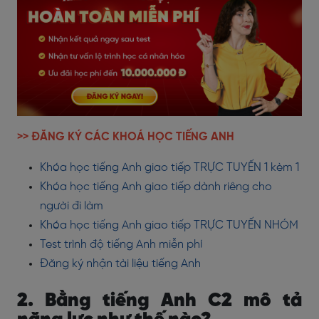
>> ĐĂNG KÝ CÁC KHOÁ HỌC TIẾNG ANH
Khóa học tiếng Anh giao tiếp TRỰC TUYẾN 1 kèm 1
Khóa học tiếng Anh giao tiếp dành riêng cho
người đi làm
Khóa học tiếng Anh giao tiếp TRỰC TUYẾN NHÓM
Test trình độ tiếng Anh miễn phí
Đăng ký nhận tài liệu tiếng Anh
2. Bằng tiếng Anh C2 mô tả