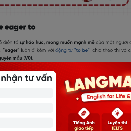
e eager to
ể diễn tả
sự háo hức, mong muốn mạnh mẽ
của một người 
g,
"eager"
luôn đi kèm với
động từ
"to be"
, chia theo thì và 
guyên mẫu (V0)
.
S + be eager to + V (động từ nguyên mẫu)
 nhận tư vấn
summer.
ản vào mùa hè tới.)
ate in the science competition.
tham gia cuộc thi khoa học.)