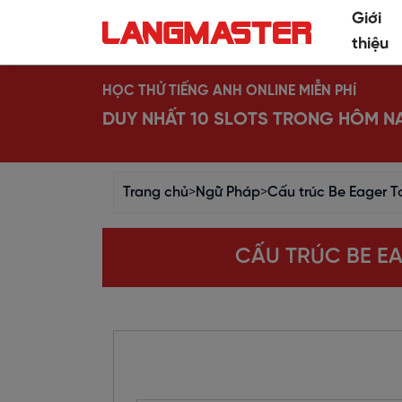
Giới
thiệu
HỌC THỬ TIẾNG ANH ONLINE MIỄN PHÍ
DUY NHẤT 10 SLOTS TRONG HÔM N
Trang chủ
>
Ngữ Pháp
>
Cấu trúc Be Eager 
CẤU TRÚC BE EA