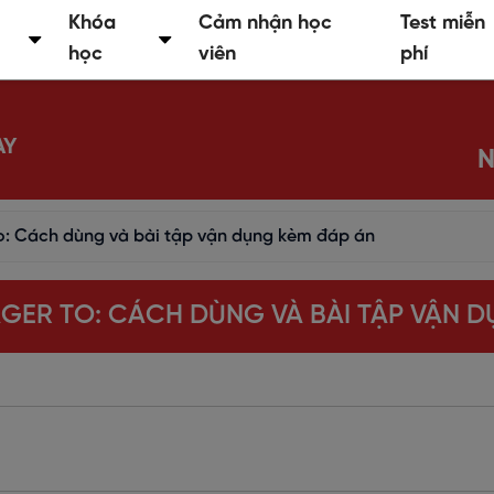
Khóa
Cảm nhận học
Test miễn
học
viên
phí
AY
N
To: Cách dùng và bài tập vận dụng kèm đáp án
GER TO: CÁCH DÙNG VÀ BÀI TẬP VẬN 