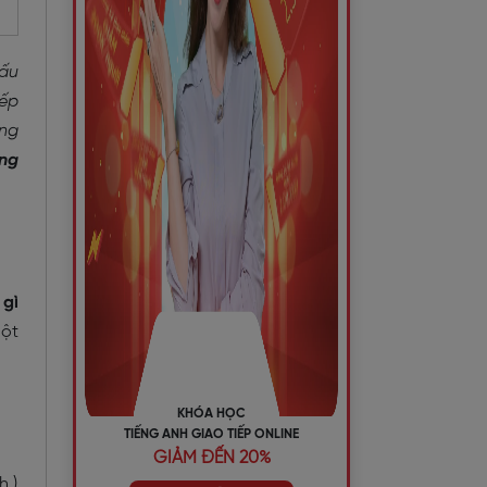
Cấu
iếp
ong
ụng
 gì
một
KHÓA HỌC
TIẾNG ANH GIAO TIẾP ONLINE
GIẢM ĐẾN 20%
h.)