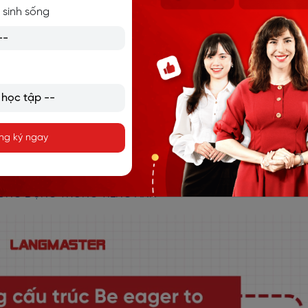
 sinh sống
+ not + eager to + V (động từ nguyên mẫu)
ack is not eager to move to another country.
 hề hào hứng với việc chuyển đến một quốc gia khác.)
ng ký ngay
t of a large audience.
trước một đám đông lớn.)
HÔNG DỤNG TRONG TIẾNG ANH