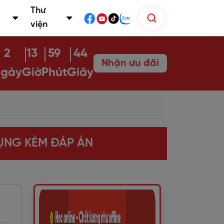
Thư
viện
2
13
59
43
Nhận ưu đãi
gày
Giờ
Phút
Giây
DỤNG KÈM ĐÁP ÁN