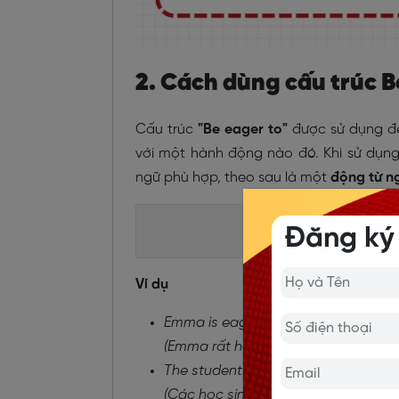
2. Cách dùng cấu trúc B
Cấu trúc
"Be eager to"
được sử dụng đ
với một hành động nào đó. Khi sử dụn
ngữ phù hợp, theo sau là một
động từ n
Dạng khẳng định: 
Đăng ký
Ví dụ
Emma is eager to visit Japan next 
(Emma rất háo hức được đến Nhật B
The students were eager to particip
(Các học sinh rất mong muốn được 