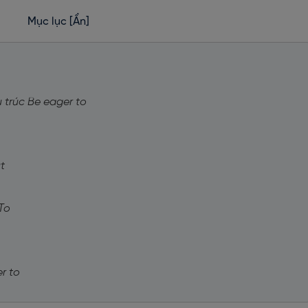
Mục lục
[Ẩn]
 trúc Be eager to
t
To
r to