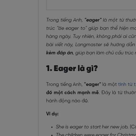
Trong tiếng Anh,
"eager"
là một từ thườ
trúc "Be eager to" giúp bạn thể hiện 
hàng ngày. Tuy nhiên, không phải ai cũ
bài viết này, Langmaster sẽ hướng dẫn 
kèm đáp án
, giúp bạn làm chủ cấu trúc
1. Eager là gì?
Trong tiếng Anh,
"eager"
là một
tính từ 
đó một cách mạnh mẽ
. Đây là từ thườ
hành động nào đó.
Ví dụ:
She is eager to start her new job.
(Cô
The children were eager for Christma