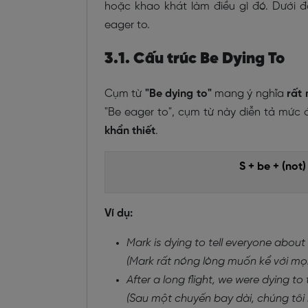
hoặc khao khát làm điều gì đó. Dưới 
eager to.
3.1. Cấu trúc Be Dying To
Cụm từ
"Be dying to"
mang ý nghĩa
rất
"Be eager to", cụm từ này diễn tả mứ
khẩn thiết
.
S + be + (not
Ví dụ:
Mark is dying to tell everyone about 
(Mark rất nóng lòng muốn kể với mọi 
After a long flight, we were dying to
(Sau một chuyến bay dài, chúng tôi