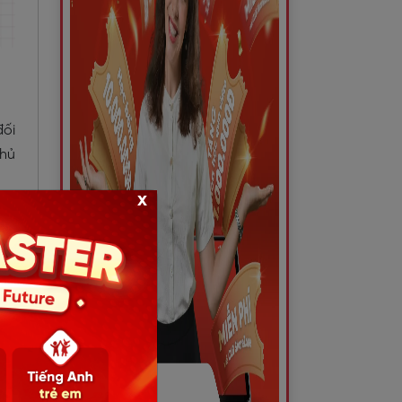
đối
chủ
x