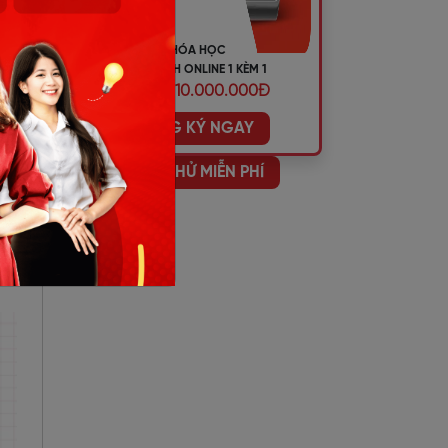
KHÓA HỌC
TIẾNG ANH ONLINE 1 KÈM 1
ƯU ĐÃI 10.000.000Đ
ĐĂNG KÝ NGAY
HỌC THỬ MIỄN PHÍ