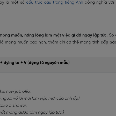
đây là một số
cấu trúc câu trong tiếng Anh
đồng nghĩa với
 mong muốn, nóng lòng làm một việc gì đó ngay lập tức
. So 
c độ mong muốn cao hơn, thậm chí có thể mang tính
cấp bá
) + dying to + V (động từ nguyên mẫu)
his new job offer.
người về lời mời làm việc mới của anh ấy.)
 take a shower.
 rất mong được tắm ngay lập tức.)