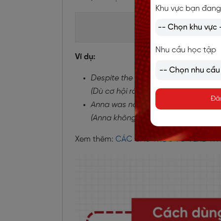
Khu vực bạn đang
Phủ định: S + be 
Nhu cầu học tập
Ví dụ:
Despite the exciting opportunity, J
(Dù cơ hội rất hấp dẫn, Jack không
Đă
Anna was not eager to speak in fron
(Anna không hề háo hức phát biểu 
Xem thêm:
CÁC CẤU TRÚC TO VERB T