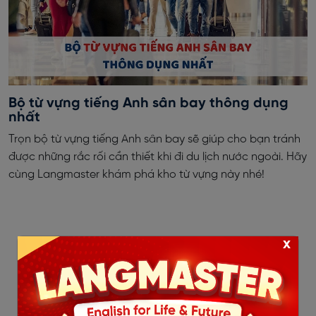
Bộ từ vựng tiếng Anh sân bay thông dụng
nhất
Trọn bộ từ vựng tiếng Anh sân bay sẽ giúp cho bạn tránh
được những rắc rối cần thiết khi đi du lịch nước ngoài. Hãy
cùng Langmaster khám phá kho từ vựng này nhé!
x
‹
1
2
...
32
33
34
35
36
37
38
39
40
41
›