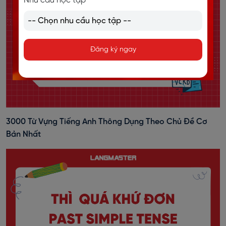
Nhu cầu học tập
Đăng ký ngay
3000 Từ Vựng Tiếng Anh Thông Dụng Theo Chủ Đề Cơ
Bản Nhất