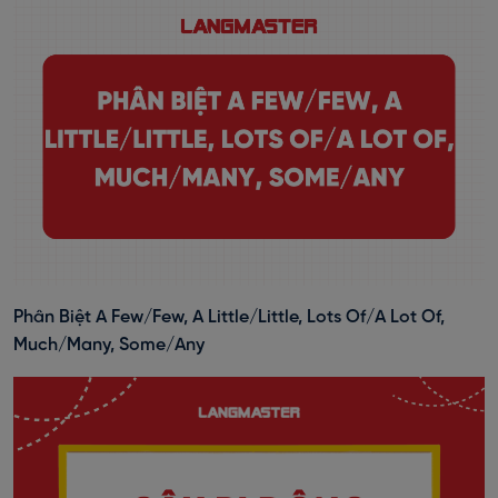
Phân Biệt A Few/Few, A Little/Little, Lots Of/A Lot Of,
Much/Many, Some/Any