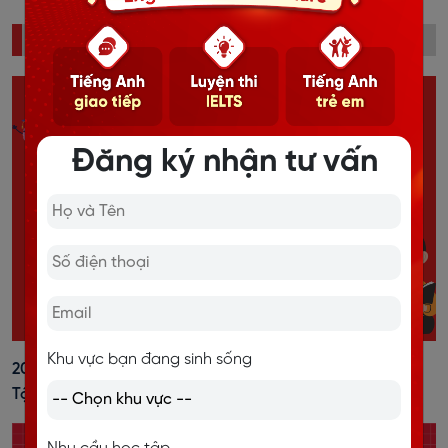
ĐỌC NHIỀU
Đăng ký nhận tư vấn
Khu vực bạn đang sinh sống
20+ Cách Đánh Trọng Âm Tiếng Anh Dễ Nhớ, Kèm Bài
Tập Vận Dụng