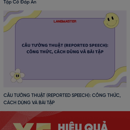
Tập Có Đáp Án
CÂU TƯỜNG THUẬT (REPORTED SPEECH): CÔNG THỨC,
CÁCH DÙNG VÀ BÀI TẬP