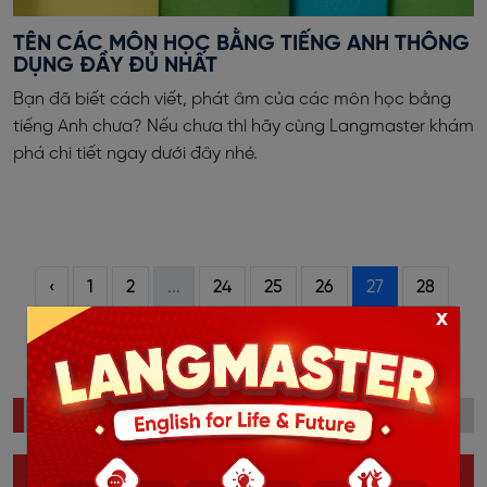
TÊN CÁC MÔN HỌC BẰNG TIẾNG ANH THÔNG
DỤNG ĐẦY ĐỦ NHẤT
Bạn đã biết cách viết, phát âm của các môn học bằng
tiếng Anh chưa? Nếu chưa thì hãy cùng Langmaster khám
phá chi tiết ngay dưới đây nhé.
‹
1
2
...
24
25
26
27
28
x
29
30
...
40
41
›
ĐỌC NHIỀU