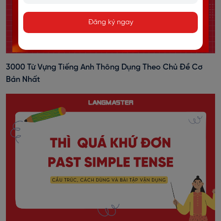
Đăng ký ngay
3000 Từ Vựng Tiếng Anh Thông Dụng Theo Chủ Đề Cơ
Bản Nhất