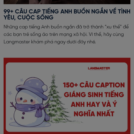
99+ CÂU CAP TIẾNG ANH BUỒN NGẮN VỀ TÌNH
YÊU, CUỘC SỐNG
Những cap tiếng Anh buồn ngắn đã trở thành “xu thế” để
các bạn trẻ sống ảo trên mạng xã hội. Vì thế, hãy cùng
Langmaster khám phá ngay dưới đây nhé.