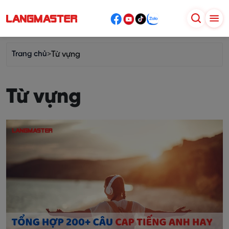
Trang chủ
>
Từ vựng
Từ vựng