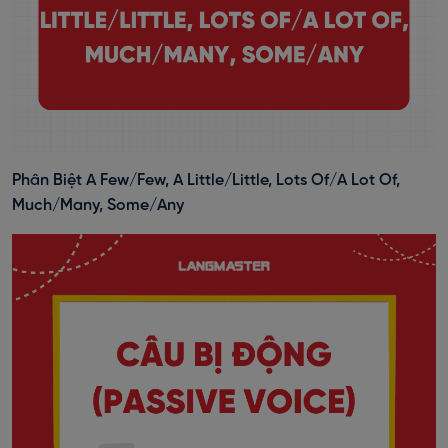
Phân Biệt A Few/Few, A Little/Little, Lots Of/A Lot Of,
Much/Many, Some/Any