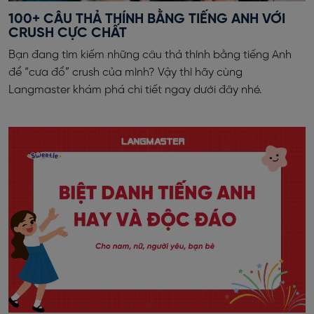
100+ CÂU THẢ THÍNH BẰNG TIẾNG ANH VỚI
CRUSH CỰC CHẤT
Bạn đang tìm kiếm những câu thả thính bằng tiếng Anh
để “cưa đổ” crush của mình? Vậy thì hãy cùng
Langmaster khám phá chi tiết ngay dưới đây nhé.