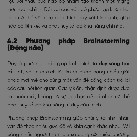
liệu với nhau của não bộ nhằm tạo thành một mạng
lưới hoàn chỉnh. Đối với các vấn đề phức tạp khó nhớ,
bạn có thể vẽ mindmap, trình bày với hình ảnh, giúp
não bộ liên kết và phát huy tối đa khả năng ghi nhớ.
4.2 Phương pháp Brainstorming
(Động não)
Đây là phương pháp giúp kích thích
tư duy sáng tạo
rất tốt, với mục đích là tìm ra được càng nhiều giải
pháp mới mẻ cho cùng một vấn đề bằng cách trả lời
các câu hỏi liên quan. Các ý kiến, nhận định được đưa
ra thoải mái, không có sự giới hạn để cá nhân có thể
phát huy tối đa khả năng tư duy của mình.
Phương pháp Brainstorming giúp chúng ta nhìn nhận
vấn đề theo nhiều góc độ và khía cạnh khác nhau. Với
càng nhiều người tham gia sẽ càng có nhiều phương