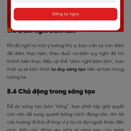
Đăng ký ngay
5.5 Dám nghĩ dám làm
Khi đã nghĩ ra một ý tưởng thú vị, bạn cần có can đảm
để dám thực hiện, theo đuổi và biến suy nghĩ đó trở
thành hiện thực. Nếu có thể “dám nghĩ dám làm”, bạn
thật sự sẽ kích thích
tư duy sáng tạo
tiến xa hơn trong
tương lai.
5.6 Chủ động trong sáng tạo
Để óc sáng tạo luôn “sống”, bạn phải tập giải quyết
các vấn đề xung quanh bằng cách động não, tìm tòi
các hướng đi khả dĩ thay vì ỷ lại và đợi người khác đến
giúp. Hãy chủ động rèn giũa trí sáng tạo của mình