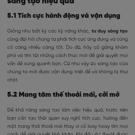
sáng tạo hiệu quả
5.1 Tích cực hành động và vận dụng
Giống như bất kỳ các kỹ năng khác,
tư duy sáng tạo
cũng đòi hỏi chúng ta phải tích cực ứng dụng và củng
cố càng nhiều càng tốt. Do đó, hãy cố gắng khám
phá và tìm tòi những cách thức mới để giải quyết mọi
vấn đề xung quanh bạn. Có như vậy óc sáng tạo của
chúng ta mới được vận dụng triệt để và không bị thui
chột.
5.2 Mang tâm thế thoải mái, cởi mở
Để khả năng sáng tạo làm việc hiệu quả, trước tiên
bạn cần tạo thói quen suy nghĩ tích cực, hướng đến
một trạng thái thoải mái thay vì cố loay hoay tìm mọi
cách để giải quyết khó khăn. Khi đầu óc thoát được