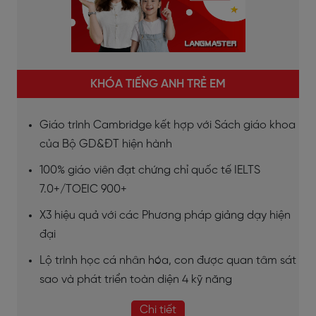
KHÓA TIẾNG ANH TRẺ EM
Giáo trình Cambridge kết hợp với Sách giáo khoa
của Bộ GD&ĐT hiện hành
100% giáo viên đạt chứng chỉ quốc tế IELTS
7.0+/TOEIC 900+
X3 hiệu quả với các Phương pháp giảng dạy hiện
đại
Lộ trình học cá nhân hóa, con được quan tâm sát
sao và phát triển toàn diện 4 kỹ năng
Chi tiết