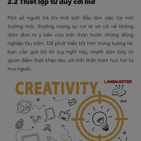
2.2 Thiết lập tư duy cởi mở
Một số người trẻ khi mới bắt đầu làm việc tại môi
trường mới, thường mang sự rụt rè và cả nể không
dám đưa ra ý kiến của bản thân trước những đồng
nghiệp lâu năm. Để phát triển tốt hơn trong tương lai,
bạn cần gạt bỏ lối suy nghĩ này, mạnh dạn bày tỏ
quan điểm thật khéo léo, với tinh thần ham học hỏi từ
mọi người.