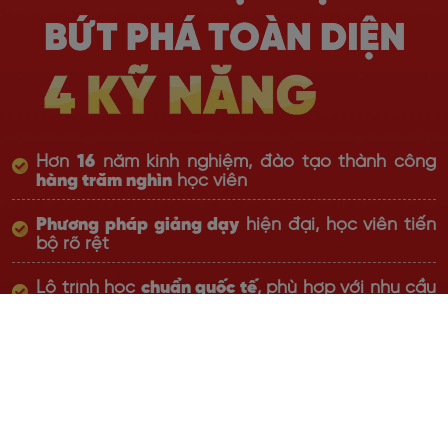
Hơn
16
năm kinh nghiệm, đào tạo thành công
hàng trăm nghìn
học viên
Phương pháp giảng dạy
hiện đại, học viên tiến
bộ rõ rệt
Lộ trình học
chuẩn quốc tế
, phù hợp với nhu cầu
thực tiễn
Giáo viên đạt chuẩn Quốc tế với
chất lượng top
đầu thị trường
, giàu kinh nghiệm
Học online linh hoạt,
cam kết đầu ra bằng văn
bản