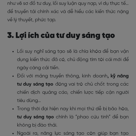
như vẽ sơ đồ tư duy, lối suy luận quy nạp, ví dụ thực tế…
để truyền tải chính xác và dễ hiểu các kiến thức nặng
về lý thuyết, phức tạp.
3. Lợi ích của tư duy sáng tạo
Lối suy nghĩ sáng tạo sẽ là chìa khóa để bạn vận
dụng kiến thức đã có, chủ động tìm tòi cái mới để
ngày càng cải tiến.
Đối với mảng truyền thông, kinh doanh
, kỹ năng
tư duy sáng tạo
đóng vai trò chủ chốt trong các
chiến dịch quảng cáo, chiến lược tiếp cận người
tiêu dùng…
Trong thời đại hiện nay khi mọi thứ dễ bị bão hòa,
tư duy sáng tạo
chính là “phao cứu tinh” để bạn
không bị đào thải.
Ngoài ra, năng lực sáng tạo còn giúp bạn tạo