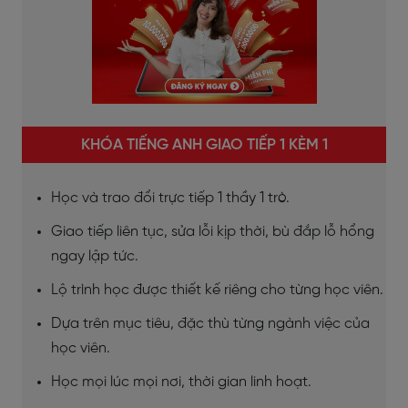
KHÓA TIẾNG ANH GIAO TIẾP 1 KÈM 1
Học và trao đổi trực tiếp 1 thầy 1 trò.
Giao tiếp liên tục, sửa lỗi kịp thời, bù đắp lỗ hổng
ngay lập tức.
Lộ trình học được thiết kế riêng cho từng học viên.
Dựa trên mục tiêu, đặc thù từng ngành việc của
học viên.
Học mọi lúc mọi nơi, thời gian linh hoạt.