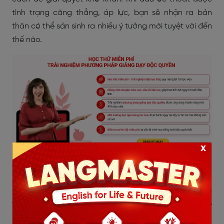
tình trạng căng thẳng, áp lực, bạn sẽ nhận ra bản
thân có thể sản sinh ra nhiều ý tưởng mới tuyệt vời đến
thế nào.
x
5.3 Lý tưởng gắn liền với thực tế
Sáng tạo là tốt, tuy nhiên tư duy ấy cần phải đi đôi với
thực tế. Như vậy những ý tưởng của bạn mới có thể
phát huy hiệu quả ngay trong cuộc sống hàng ngày.