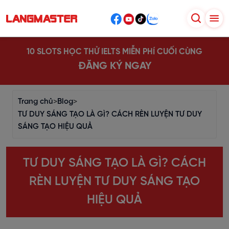
10 SLOTS HỌC THỬ IELTS MIỄN PHÍ CUỐI CÙNG
ĐĂNG KÝ NGAY
Trang chủ
>
Blog
>
TƯ DUY SÁNG TẠO LÀ GÌ? CÁCH RÈN LUYỆN TƯ DUY
SÁNG TẠO HIỆU QUẢ
TƯ DUY SÁNG TẠO LÀ GÌ? CÁCH
RÈN LUYỆN TƯ DUY SÁNG TẠO
HIỆU QUẢ