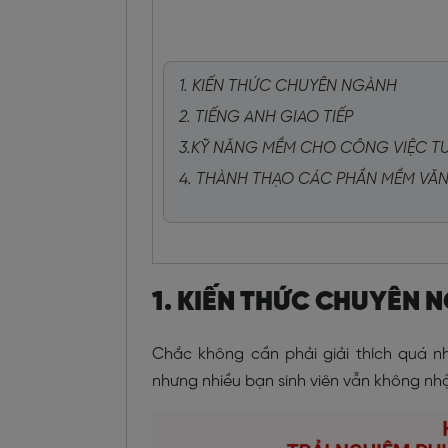
1. KIẾN THỨC CHUYÊN NGÀNH
2. TIẾNG ANH GIAO TIẾP
3.KỸ NĂNG MỀM CHO CÔNG VIỆC T
4. THÀNH THẠO CÁC PHẦN MỀM VĂ
1. KIẾN THỨC CHUYÊN 
Chắc không cần phải giải thích quá nh
nhưng nhiều bạn sinh viên vẫn không nhậ