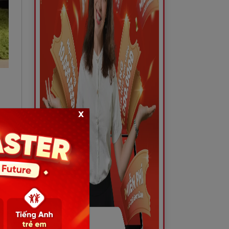
x
ông
một
 kỷ
 Để
chủ
Anh