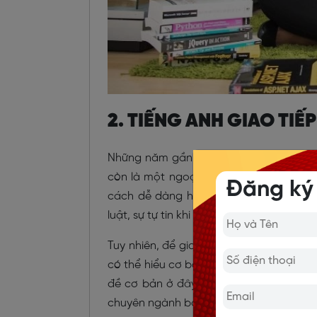
2. TIẾNG ANH GIAO TIẾP
Những năm gần đây, tiếng Anh dần trở 
còn là một ngoại ngữ xa xôi khó học n
Đăng ký
cách dễ dàng hơn, với mức lương tốt h
luật, sự tự tin khi giao tiếp.
Tuy nhiên, để giao tiếp tiếng Anh, khôn
có thể hiểu cơ bản các cuộc hội thoại v
đề cơ bản ở đây mới là các chủ đề th
chuyên ngành bạn sẽ lại mất thêm 3 th