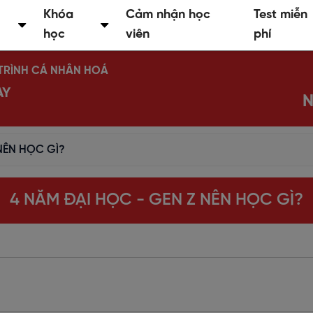
Khóa
Cảm nhận học
Test miễn
học
viên
phí
Ộ TRÌNH CÁ NHÂN HOÁ
AY
N
NÊN HỌC GÌ?
4 NĂM ĐẠI HỌC - GEN Z NÊN HỌC GÌ?