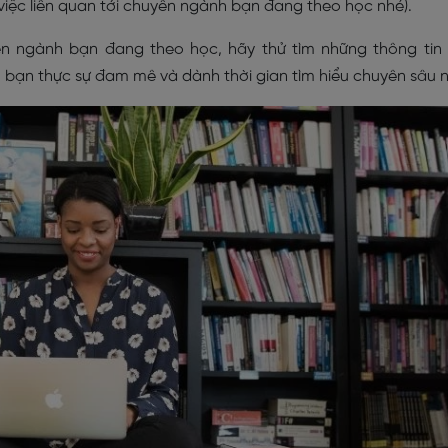
ệc liên quan tới chuyên ngành bạn đang theo học nhé).
n ngành bạn đang theo học, hãy thử tìm những thông tin
bạn thực sự đam mê và dành thời gian tìm hiểu chuyên sâu n