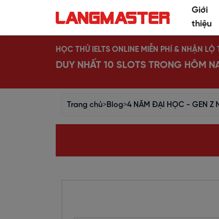
Giới
thiệu
HỌC THỬ IELTS ONLINE MIỄN PHÍ & NHẬN L
DUY NHẤT 10 SLOTS TRONG HÔM N
Trang chủ
>
Blog
>
4 NĂM ĐẠI HỌC - GEN Z 