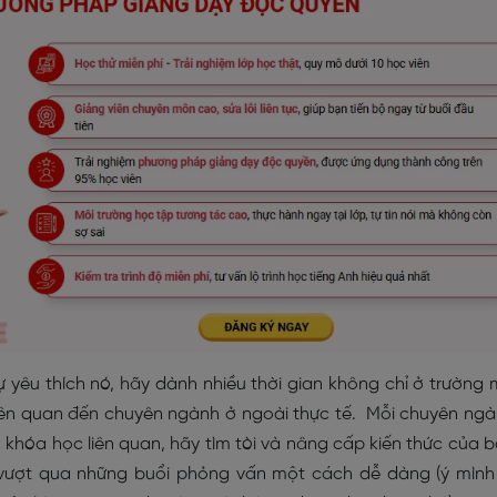
yêu thích nó, hãy dành nhiều thời gian không chỉ ở trường
 liên quan đến chuyên ngành ở ngoài thực tế. Mỗi chuyên ng
 khóa học liên quan, hãy tìm tòi và nâng cấp kiến thức của 
 vượt qua những buổi phỏng vấn một cách dễ dàng (ý mình