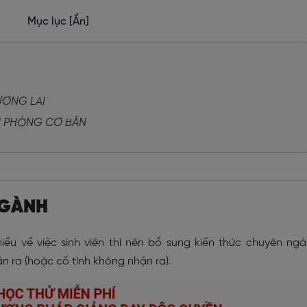
Mục lục
[Ẩn]
ƯƠNG LAI
N PHÒNG CƠ BẢN
NGÀNH
iều về việc sinh viên thì nên bổ sung kiến thức chuyên ng
n ra (hoặc cố tình không nhận ra).