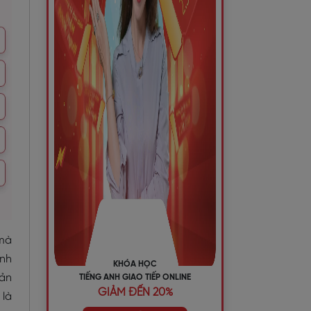
 mà
ành
KHÓA HỌC
bản
TIẾNG ANH GIAO TIẾP ONLINE
GIẢM ĐẾN 20%
 là