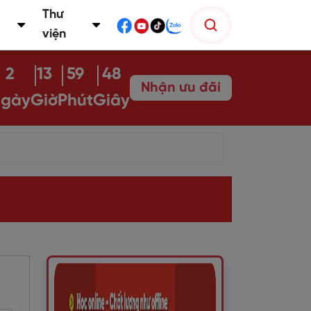
Thư
viện
2
13
59
46
Nhận ưu đãi
gày
Giờ
Phút
Giây