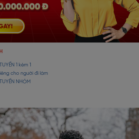
H
TUYẾN 1 kèm 1
iêng cho người đi làm
C TUYẾN NHÓM