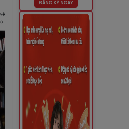
ĐĂNG KÝ NGAY
 về
ó.