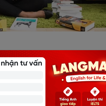
nên gần gũi hơn, được coi như ngôn ngữ thứ 2 luôn chứ kh
ữa. Tiếng Anh sẽ là nền tảng để bạn có một công việc tốt 
 nhận tư vấn
ơn. Hơn nữa việc luyện tập tiếng Anh còn rèn cho bạn tính
g phải ngày một ngày hai mà bạn có thể giao tiếp trôi chảy.
à giao tiếp cơ bản bạn phải mất ít nhất 3 đến 6 tháng. Các 
ông dụng hằng ngày. Để có thể hiểu sâu các cụm từ tiếng 
áng đến 6 tháng.