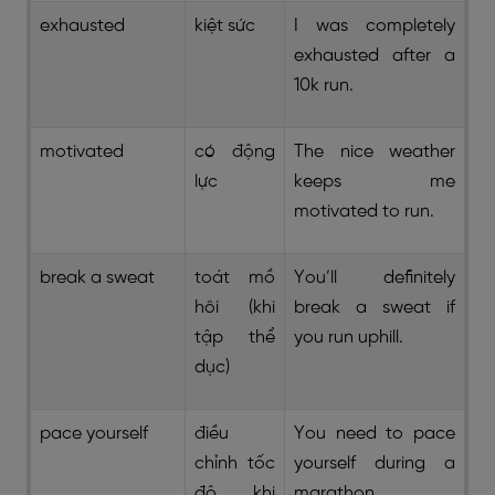
exhausted
kiệt sức
I was completely
exhausted after a
10k run.
motivated
có động
The nice weather
lực
keeps me
motivated to run.
break a sweat
toát mồ
You’ll definitely
hôi (khi
break a sweat if
tập thể
you run uphill.
dục)
pace yourself
điều
You need to pace
chỉnh tốc
yourself during a
độ khi
marathon