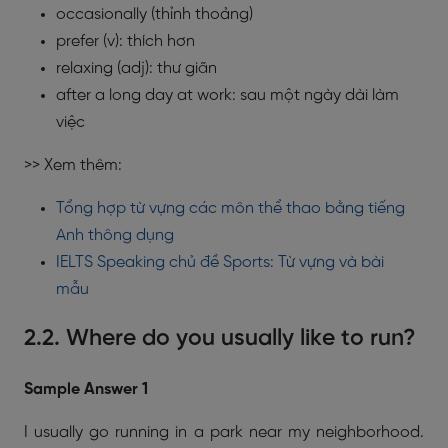
occasionally
(thỉnh thoảng)
prefer (v)
: thích hơn
relaxing (adj)
: thư giãn
after a long day at work
: sau một ngày dài làm
việc
>> Xem thêm:
Tổng hợp từ vựng các môn thể thao bằng tiếng
Anh thông dụng
IELTS Speaking chủ đề Sports: Từ vựng và bài
mẫu
2.2. Where do you usually like to run?
Sample Answer 1
I usually go running in a park near my neighborhood.