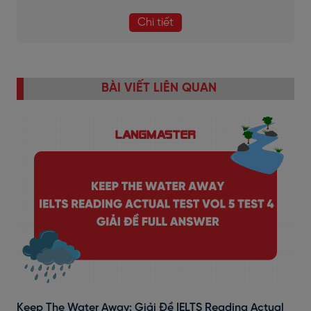
Chi tiết
BÀI VIẾT LIÊN QUAN
Keep The Water Away: Giải Đề IELTS Reading Actual