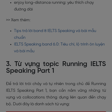
enjoy long-distance running:
yêu thích chạy
đường dài
>> Xem thêm:
Tips trả lời band 8 IELTS Speaking và bài mẫu
chuẩn
IELTS Speaking band 6.0: Tiêu chí, lộ trình ôn luyện
và bài mẫu
3. Từ vựng topic Running IELTS
Speaking Part 1
Để trả lời trôi chảy và tự nhiên trong chủ đề
Running
IELTS Speaking Part 1
, bạn cần nắm vững những
từ
vựng và collocations thông dụng
liên quan đến chạy
bộ. Dưới đây là danh sách từ vựng: