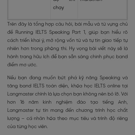
chạy
Trên đây là
tổng hợp câu hỏi, bài mẫu và từ vựng chủ
đề Running IELTS Speaking Part 1
, giúp bạn hiểu rõ
cách triển khai ý, mở rộng vốn từ và tự tin giao tiếp tự
nhiên hơn trong phòng thi. Hy vọng bài viết này sẽ là
hành trang hữu ích để bạn sẵn sàng chinh phục band
điểm mơ ước.
Nếu bạn đang muốn
bứt phá kỹ năng Speaking
và
tăng band IELTS toàn diện
,
khóa học IELTS online tại
Langmaster
chính là lựa chọn bạn không nên bỏ lỡ. Với
hơn 16 năm kinh nghiệm đào tạo tiếng Anh
,
Langmaster tự tin mang đến chương trình học chất
lượng – cá nhân hóa theo mục tiêu và trình độ riêng
của từng học viên.