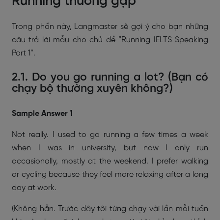
Running thường gặp
Trong phần này, Langmaster sẽ gợi ý cho bạn những
câu trả lời mẫu cho chủ đề “Running IELTS Speaking
Part 1”.
2.1. Do you go running a lot? (Bạn có
chạy bộ thường xuyên không?)
Sample Answer 1
Not really. I used to go running a few times a week
when I was in university, but now I only run
occasionally, mostly at the weekend. I prefer walking
or cycling because they feel more relaxing after a long
day at work.
(Không hẳn. Trước đây tôi từng chạy vài lần mỗi tuần