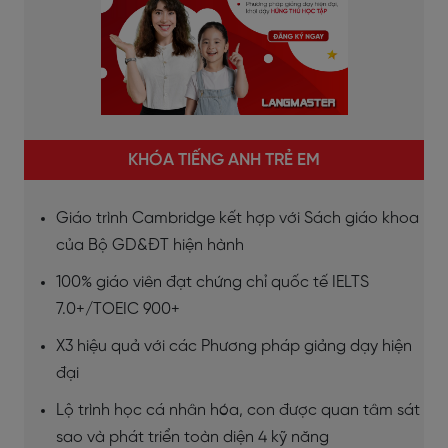
KHÓA TIẾNG ANH TRẺ EM
Giáo trình Cambridge kết hợp với Sách giáo khoa
của Bộ GD&ĐT hiện hành
100% giáo viên đạt chứng chỉ quốc tế IELTS
7.0+/TOEIC 900+
X3 hiệu quả với các Phương pháp giảng dạy hiện
đại
Lộ trình học cá nhân hóa, con được quan tâm sát
sao và phát triển toàn diện 4 kỹ năng