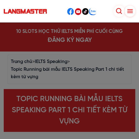
10 SLOTS HỌC THỬ IELTS MIỄN PHÍ CUỐI CÙNG
ĐĂNG KÝ NGAY
Trang chủ
>
IELTS Speaking
>
Topic Running bài mẫu IELTS Speaking Part 1 chi tiết
kèm từ vựng
TOPIC RUNNING BÀI MẪU IELTS
SPEAKING PART 1 CHI TIẾT KÈM TỪ
VỰNG