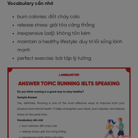
Vocabulary cần nhớ
burn calories:
đốt cháy calo
release stress:
giải tỏa căng thẳng
inexpensive (adj):
không tốn kém
maintain a healthy lifestyle:
duy trì lối sống lành
mạnh
perfect exercise:
bài tập lý tưởng