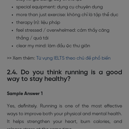
special equipment:
dụng cụ chuyên dụng
more than just exercise:
không chỉ là tập thể dục
therapy (n):
liệu pháp
feel stressed / overwhelmed:
cảm thấy căng
thẳng / quá tải
clear my mind:
làm đầu óc thư giãn
>> Xem thêm:
Từ vựng IELTS theo chủ đề phổ biến
2.4. Do you think running is a good
way to stay healthy?
Sample Answer 1
Yes, definitely. Running is one of the most effective
ways to improve both your physical and mental health.
It helps strengthen your heart, burn calories, and