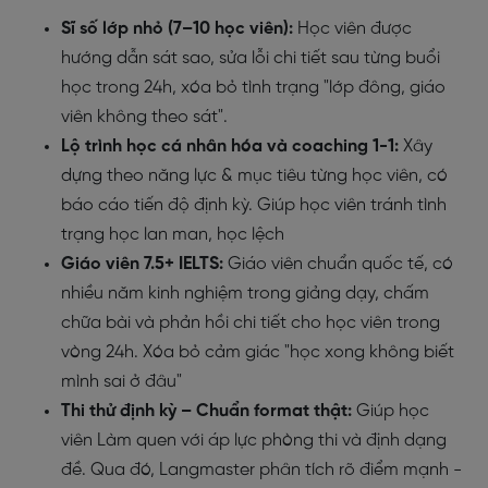
Sĩ số lớp nhỏ (7–10 học viên):
Học viên được
hướng dẫn sát sao, sửa lỗi chi tiết sau từng buổi
học trong 24h, xóa bỏ tình trạng "lớp đông, giáo
viên không theo sát".
Lộ trình học cá nhân hóa và coaching 1-1:
Xây
dựng theo năng lực & mục tiêu từng học viên, có
báo cáo tiến độ định kỳ. Giúp học viên tránh tình
trạng học lan man, học lệch
Giáo viên 7.5+ IELTS:
Giáo viên chuẩn quốc tế, có
nhiều năm kinh nghiệm trong giảng dạy, chấm
chữa bài và phản hồi chi tiết cho học viên trong
vòng 24h. Xóa bỏ cảm giác "học xong không biết
mình sai ở đâu"
Thi thử định kỳ – Chuẩn format thật:
Giúp học
viên Làm quen với áp lực phòng thi và định dạng
đề. Qua đó, Langmaster phân tích rõ điểm mạnh -