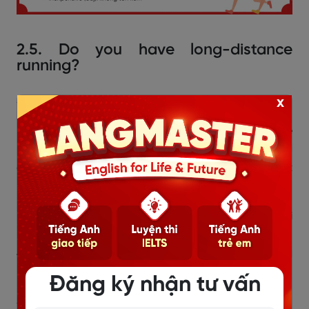
2.5. Do you have long-distance
running?
Sample Answer 1
x
Not really. I prefer short runs because long-distance
running can be quite exhausting. I usually get tired
after around 3 or 4 kilometers, so I just do it to stay fit
rather than for endurance.
(Không hẳn. Tôi thích chạy ngắn hơn vì chạy đường dài
khá mệt. Tôi thường thấy mệt sau khi chạy khoảng 3–
4 km, nên tôi chủ yếu chạy để giữ dáng chứ không
phải để rèn sức bền.)
Đăng ký nhận tư vấn
Sample Answer 2