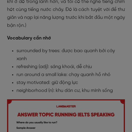
khí ở đó trong lành hơn, và tôi có thể nghe tiếng chim
hót cùng tiếng nước chảy. Đó là cách tuyệt vời để thư
giãn và nạp lại năng lượng trước khi bắt đầu một ngày
bận rộn.)
Vocabulary cần nhớ
surrounded by trees:
được bao quanh bởi cây
xanh
refreshing (adj):
sảng khoái, dễ chịu
run around a small lake:
chạy quanh hồ nhỏ
stay motivated:
giữ động lực
neighborhood (n):
khu dân cư, khu mình sống