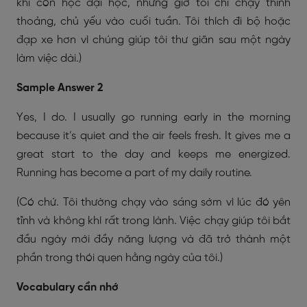
khi còn học đại học, nhưng giờ tôi chỉ chạy thỉnh
thoảng, chủ yếu vào cuối tuần. Tôi thích đi bộ hoặc
đạp xe hơn vì chúng giúp tôi thư giãn sau một ngày
làm việc dài.)
Sample Answer 2
Yes, I do. I usually go running early in the morning
because it’s quiet and the air feels fresh. It gives me a
great start to the day and keeps me energized.
Running has become a part of my daily routine.
(Có chứ. Tôi thường chạy vào sáng sớm vì lúc đó yên
tĩnh và không khí rất trong lành. Việc chạy giúp tôi bắt
đầu ngày mới đầy năng lượng và đã trở thành một
phần trong thói quen hằng ngày của tôi.)
Vocabulary cần nhớ