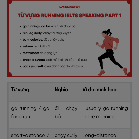
Từ vựng
Nghĩa
Ví dụ minh họa
go running / go
đi chạy
I usually go running
for a run
bộ
in the morning.
short-distance /
chạy cự ly
Long-distance