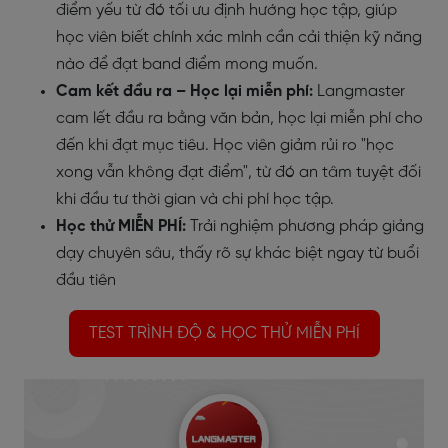
điểm yếu từ đó tối ưu định hướng học tập, giúp
học viên biết chính xác mình cần cải thiện kỹ năng
nào để đạt band điểm mong muốn.
Cam kết đầu ra – Học lại miễn phí:
Langmaster
cam lết đầu ra bằng văn bản, học lại miễn phí cho
đến khi đạt mục tiêu. Học viên giảm rủi ro "học
xong vẫn không đạt điểm", từ đó an tâm tuyệt đối
khi đầu tư thời gian và chi phí học tập.
Học thử MIỄN PHÍ:
Trải nghiệm phương pháp giảng
dạy chuyên sâu, thấy rõ sự khác biệt ngay từ buổi
đầu tiên
TEST TRÌNH ĐỘ & HỌC THỬ MIỄN PHÍ