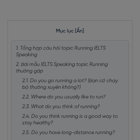
Mục lục
[Ẩn]
1. Tổng hợp câu hỏi topic Running IELTS
Speaking
2. Bài mẫu IELTS Speaking topic Running
thường gặp
2.1. Do you go running a lot? (Bạn có chạy
bộ thường xuyên không?)
2.2. Where do you usually like to run?
2.3. What do you think of running?
2.4. Do you think running is a good way to
stay healthy?
2.5. Do you have long-distance running?