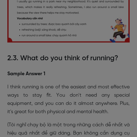
2.3. What do you think of running?
Sample Answer 1
I think running is one of the easiest and most effective
ways to stay fit. You don’t need any special
equipment, and you can do it almost anywhere. Plus,
it’s great for both physical and mental health.
(Tôi nghĩ chạy bộ là một trong những cách dễ nhất và
hiệu quả nhất để giữ dáng. Bạn không cần dụng cụ