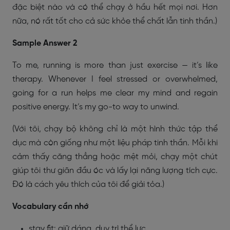
đặc biệt nào và có thể chạy ở hầu hết mọi nơi. Hơn
nữa, nó rất tốt cho cả sức khỏe thể chất lẫn tinh thần.)
Sample Answer 2
To me, running is more than just exercise — it’s like
therapy. Whenever I feel stressed or overwhelmed,
going for a run helps me clear my mind and regain
positive energy. It’s my go-to way to unwind.
(Với tôi, chạy bộ không chỉ là một hình thức tập thể
dục mà còn giống như một liệu pháp tinh thần. Mỗi khi
cảm thấy căng thẳng hoặc mệt mỏi, chạy một chút
giúp tôi thư giãn đầu óc và lấy lại năng lượng tích cực.
Đó là cách yêu thích của tôi để giải tỏa.)
Vocabulary cần nhớ
stay fit:
giữ dáng, duy trì thể lực