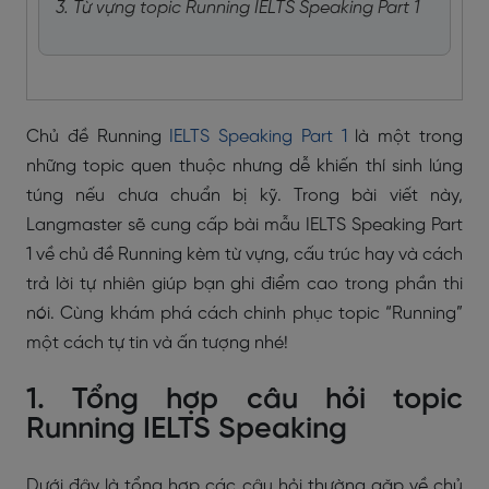
3. Từ vựng topic Running IELTS Speaking Part 1
Chủ đề Running
IELTS Speaking Part 1
là một trong
những topic quen thuộc nhưng dễ khiến thí sinh lúng
túng nếu chưa chuẩn bị kỹ. Trong bài viết này,
Langmaster sẽ cung cấp bài mẫu IELTS Speaking Part
1 về chủ đề Running kèm từ vựng, cấu trúc hay và cách
trả lời tự nhiên giúp bạn ghi điểm cao trong phần thi
nói. Cùng khám phá cách chinh phục topic “Running”
một cách tự tin và ấn tượng nhé!
1. Tổng hợp câu hỏi topic
Running IELTS Speaking
Dưới đây là tổng hợp các câu hỏi thường gặp về chủ