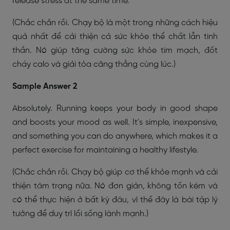
release stress at the same time.
(Chắc chắn rồi. Chạy bộ là một trong những cách hiệu
quả nhất để cải thiện cả sức khỏe thể chất lẫn tinh
thần. Nó giúp tăng cường sức khỏe tim mạch, đốt
cháy calo và giải tỏa căng thẳng cùng lúc.)
Sample Answer 2
Absolutely. Running keeps your body in good shape
and boosts your mood as well. It’s simple, inexpensive,
and something you can do anywhere, which makes it a
perfect exercise for maintaining a healthy lifestyle.
(Chắc chắn rồi. Chạy bộ giúp cơ thể khỏe mạnh và cải
thiện tâm trạng nữa. Nó đơn giản, không tốn kém và
có thể thực hiện ở bất kỳ đâu, vì thế đây là bài tập lý
tưởng để duy trì lối sống lành mạnh.)