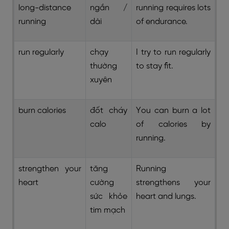
long-distance
ngắn /
running requires lots
running
dài
of endurance.
run regularly
chạy
I try to run regularly
thường
to stay fit.
xuyên
burn calories
đốt cháy
You can burn a lot
calo
of calories by
running.
strengthen your
tăng
Running
heart
cường
strengthens your
sức khỏe
heart and lungs.
tim mạch