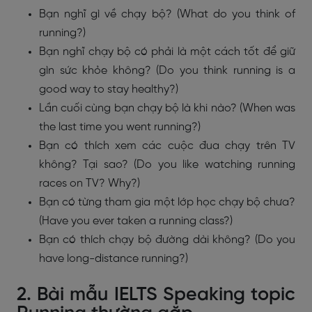
Bạn nghĩ gì về chạy bộ? (What do you think of
running?)
Bạn nghĩ chạy bộ có phải là một cách tốt để giữ
gìn sức khỏe không? (Do you think running is a
good way to stay healthy?)
Lần cuối cùng bạn chạy bộ là khi nào? (When was
the last time you went running?)
Bạn có thích xem các cuộc đua chạy trên TV
không? Tại sao? (Do you like watching running
races on TV? Why?)
Bạn có từng tham gia một lớp học chạy bộ chưa?
(Have you ever taken a running class?)
Bạn có thích chạy bộ đường dài không? (Do you
have long-distance running?)
2. Bài mẫu IELTS Speaking topic