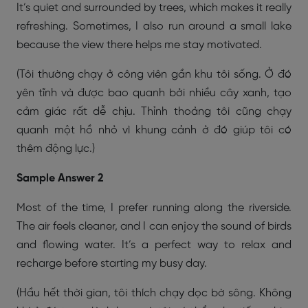
It’s quiet and surrounded by trees, which makes it really
refreshing. Sometimes, I also run around a small lake
because the view there helps me stay motivated.
(Tôi thường chạy ở công viên gần khu tôi sống. Ở đó
yên tĩnh và được bao quanh bởi nhiều cây xanh, tạo
cảm giác rất dễ chịu. Thỉnh thoảng tôi cũng chạy
quanh một hồ nhỏ vì khung cảnh ở đó giúp tôi có
thêm động lực.)
Sample Answer 2
Most of the time, I prefer running along the riverside.
The air feels cleaner, and I can enjoy the sound of birds
and flowing water. It’s a perfect way to relax and
recharge before starting my busy day.
(Hầu hết thời gian, tôi thích chạy dọc bờ sông. Không