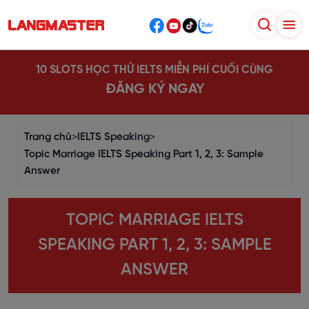
10 SLOTS HỌC THỬ IELTS MIỄN PHÍ CUỐI CÙNG
ĐĂNG KÝ NGAY
Trang chủ
>
IELTS Speaking
>
Topic Marriage IELTS Speaking Part 1, 2, 3: Sample
Answer
TOPIC MARRIAGE IELTS
SPEAKING PART 1, 2, 3: SAMPLE
ANSWER