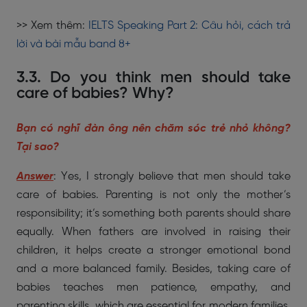
>> Xem thêm:
IELTS Speaking Part 2: Câu hỏi, cách trả
lời và bài mẫu band 8+
3.3. Do you think men should take
care of babies? Why?
Bạn có nghĩ đàn ông nên chăm sóc trẻ nhỏ không?
Tại sao?
Answer
: Yes, I strongly believe that men should take
care of babies. Parenting is not only the mother’s
responsibility; it’s something both parents should share
equally. When fathers are involved in raising their
children, it helps create a stronger emotional bond
and a more balanced family. Besides, taking care of
babies teaches men patience, empathy, and
parenting skills, which are essential for modern families.