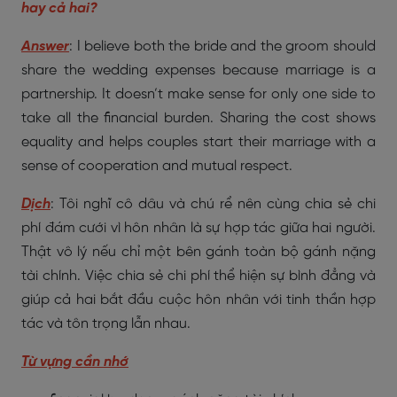
hay cả hai?
Answer
: I believe both the bride and the groom should
share the wedding expenses because marriage is a
partnership. It doesn’t make sense for only one side to
take all the financial burden. Sharing the cost shows
equality and helps couples start their marriage with a
sense of cooperation and mutual respect.
Dịch
: Tôi nghĩ cô dâu và chú rể nên cùng chia sẻ chi
phí đám cưới vì hôn nhân là sự hợp tác giữa hai người.
Thật vô lý nếu chỉ một bên gánh toàn bộ gánh nặng
tài chính. Việc chia sẻ chi phí thể hiện sự bình đẳng và
giúp cả hai bắt đầu cuộc hôn nhân với tinh thần hợp
tác và tôn trọng lẫn nhau.
Từ vựng cần nhớ