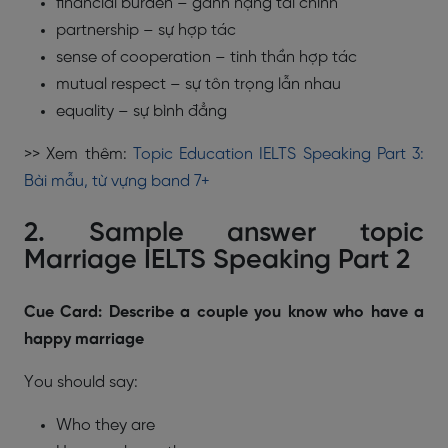
financial burden – gánh nặng tài chính
partnership – sự hợp tác
sense of cooperation – tinh thần hợp tác
mutual respect – sự tôn trọng lẫn nhau
equality – sự bình đẳng
>> Xem thêm:
Topic Education IELTS Speaking Part 3:
Bài mẫu, từ vựng band 7+
2. Sample answer topic
Marriage IELTS Speaking Part 2
Cue Card: Describe a couple you know who have a
happy marriage
You should say:
Who they are