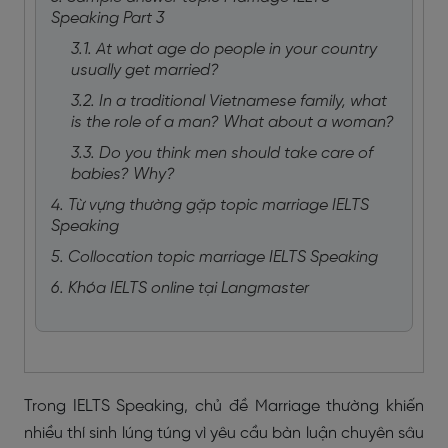
Speaking Part 3
3.1. At what age do people in your country
usually get married?
3.2. In a traditional Vietnamese family, what
is the role of a man? What about a woman?
3.3. Do you think men should take care of
babies? Why?
4. Từ vựng thường gặp topic marriage IELTS
Speaking
5. Collocation topic marriage IELTS Speaking
6. Khóa IELTS online tại Langmaster
Trong IELTS Speaking, chủ đề Marriage thường khiến
nhiều thí sinh lúng túng vì yêu cầu bàn luận chuyên sâu