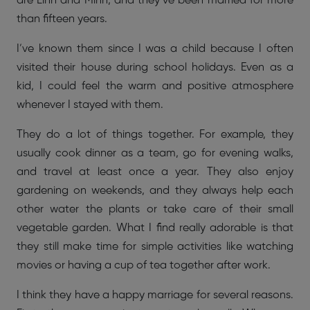
are Linh and Minh, and they’ve been married for more
than fifteen years.
I’ve known them since I was a child because I often
visited their house during school holidays. Even as a
kid, I could feel the warm and positive atmosphere
whenever I stayed with them.
They do a lot of things together. For example, they
usually cook dinner as a team, go for evening walks,
and travel at least once a year. They also enjoy
gardening on weekends, and they always help each
other water the plants or take care of their small
vegetable garden. What I find really adorable is that
they still make time for simple activities like watching
movies or having a cup of tea together after work.
I think they have a happy marriage for several reasons.