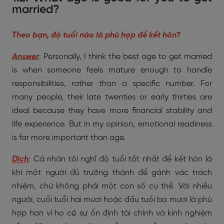
married?
Theo bạn, độ tuổi nào là phù hợp để kết hôn?
Answer
: Personally, I think the best age to get married
is when someone feels mature enough to handle
responsibilities, rather than a specific number. For
many people, their late twenties or early thirties are
ideal because they have more financial stability and
life experience. But in my opinion, emotional readiness
is far more important than age.
Dịch
: Cá nhân tôi nghĩ độ tuổi tốt nhất để kết hôn là
khi một người đủ trưởng thành để gánh vác trách
nhiệm, chứ không phải một con số cụ thể. Với nhiều
người, cuối tuổi hai mươi hoặc đầu tuổi ba mươi là phù
hợp hơn vì họ có sự ổn định tài chính và kinh nghiệm