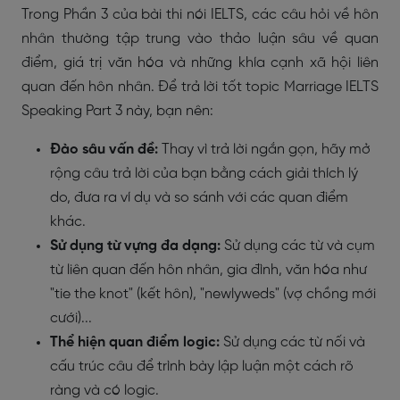
Trong Phần 3 của bài thi nói IELTS, các câu hỏi về hôn
nhân thường tập trung vào thảo luận sâu về quan
điểm, giá trị văn hóa và những khía cạnh xã hội liên
quan đến hôn nhân. Để trả lời tốt topic Marriage IELTS
Speaking Part 3 này, bạn nên:
Đào sâu vấn đề:
Thay vì trả lời ngắn gọn, hãy mở
rộng câu trả lời của bạn bằng cách giải thích lý
do, đưa ra ví dụ và so sánh với các quan điểm
khác.
Sử dụng từ vựng đa dạng:
Sử dụng các từ và cụm
từ liên quan đến hôn nhân, gia đình, văn hóa như
"tie the knot" (kết hôn), "newlyweds" (vợ chồng mới
cưới)...
Thể hiện quan điểm logic:
Sử dụng các từ nối và
cấu trúc câu để trình bày lập luận một cách rõ
ràng và có logic.