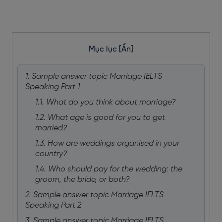
Mục lục
[Ẩn]
1. Sample answer topic Marriage IELTS
Speaking Part 1
1.1. What do you think about marriage?
1.2. What age is good for you to get
married?
1.3. How are weddings organised in your
country?
1.4. Who should pay for the wedding: the
groom, the bride, or both?
2. Sample answer topic Marriage IELTS
Speaking Part 2
3. Sample answer topic Marriage IELTS