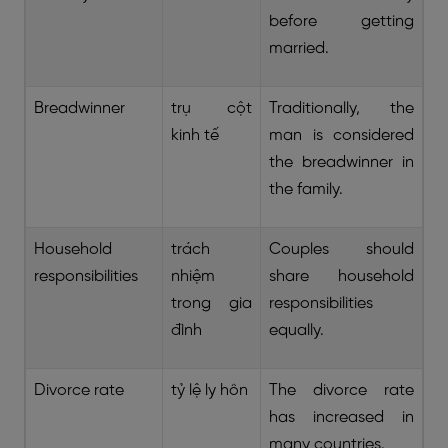
before getting
married.
Breadwinner
trụ cột
Traditionally, the
kinh tế
man is considered
the breadwinner in
the family.
Household
trách
Couples should
responsibilities
nhiệm
share household
trong gia
responsibilities
đình
equally.
Divorce rate
tỷ lệ ly hôn
The divorce rate
has increased in
many countries.