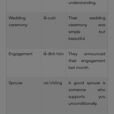
understanding.
Wedding
lễ cưới
Their wedding
ceremony
ceremony was
simple but
beautiful.
Engagement
lễ đính hôn
They announced
their engagement
last month.
Spouse
vợ/chồng
A good spouse is
someone who
supports you
unconditionally.