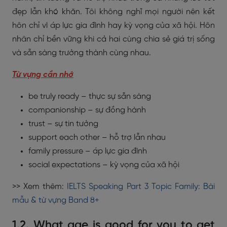
đẹp lẫn khó khăn. Tôi không nghĩ mọi người nên kết
hôn chỉ vì áp lực gia đình hay kỳ vọng của xã hội. Hôn
nhân chỉ bền vững khi cả hai cùng chia sẻ giá trị sống
và sẵn sàng trưởng thành cùng nhau.
Từ vựng cần nhớ
be truly ready – thực sự sẵn sàng
companionship – sự đồng hành
trust – sự tin tưởng
support each other – hỗ trợ lẫn nhau
family pressure – áp lực gia đình
social expectations – kỳ vọng của xã hội
>> Xem thêm:
IELTS Speaking Part 3 Topic Family: Bài
mẫu & từ vựng Band 8+
1.2. What age is good for you to get