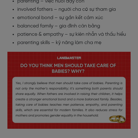
parenting – việc nuôi dạy con
involved fathers – người cha có sự tham gia
emotional bond – sự gắn kết cảm xúc
balanced family – gia đình cân bằng
patience & empathy – sự kiên nhẫn và thấu hiểu
parenting skills – kỹ năng làm cha mẹ