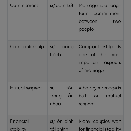
Commitment
sự cam kết
Marriage is a long-
term commitment
between two
people.
Companionship
sự đồng
Companionship is
hành
one of the most
important aspects
of marriage.
Mutual respect
sự tôn
A happy marriage is
trọng lẫn
built on mutual
nhau
respect.
Financial
sự ổn định
Many couples wait
stability
tài chính
for financial stability