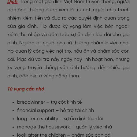
Dịch
: Trong một gia đình Việt Nam truyền thống, người
đàn ông thường được xem là trụ cột, người chịu trách
nhiệm kiếm tiền và đưa ra các quyết định quan trọng
của gia đình. Họ được kỳ vọng làm việc bên ngoài,
kiếm thu nhập và đảm bảo sự ổn định lâu dài cho gia
đình. Ngược lại, người phụ nữ thường chăm lo việc nhà.
Họ quản lý công việc nội trợ, nấu ăn và chăm sóc con
cái. Mặc dù vai trò này ngày nay linh hoạt hơn, nhưng
kỳ vọng truyền thống vẫn ảnh hưởng đến nhiều gia
đình, đặc biệt ở vùng nông thôn.
Từ vựng cần nhớ
breadwinner – trụ cột kinh tế
financial support – hỗ trợ tài chính
long-term stability – sự ổn định lâu dài
manage the housework – quản lý việc nhà
look after the children – chăm sóc con cái