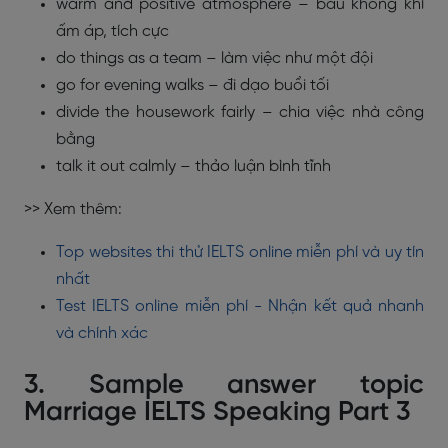
warm and positive atmosphere – bầu không khí
ấm áp, tích cực
do things as a team – làm việc như một đội
go for evening walks – đi dạo buổi tối
divide the housework fairly – chia việc nhà công
bằng
talk it out calmly – thảo luận bình tĩnh
>> Xem thêm:
Top websites thi thử IELTS online miễn phí và uy tín
nhất
Test IELTS online miễn phí - Nhận kết quả nhanh
và chính xác
3. Sample answer topic
Marriage IELTS Speaking Part 3