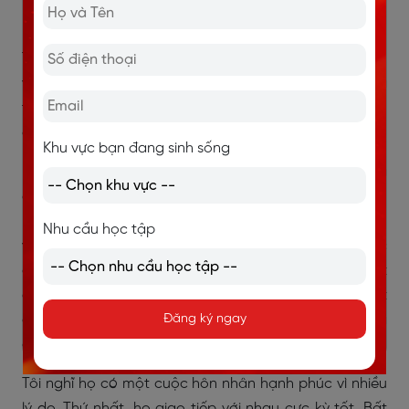
kết hôn hơn mười lăm năm.
Tôi đã biết họ từ khi còn nhỏ vì tôi thường đến nhà họ
vào những kỳ nghỉ học. Ngay cả khi còn là một đứa
trẻ, tôi cũng có thể cảm nhận được bầu không khí ấm
áp và tích cực mỗi khi ở cùng họ.
Khu vực bạn đang sinh sống
Họ làm rất nhiều việc cùng nhau. Ví dụ, họ thường
cùng nhau nấu bữa tối, đi dạo vào buổi tối và đi du
lịch ít nhất một lần mỗi năm. Họ cũng thích làm vườn
Nhu cầu học tập
vào cuối tuần, và họ luôn giúp nhau tưới cây hoặc
chăm sóc khu vườn rau nhỏ của mình. Điều tôi thấy rất
dễ thương là họ vẫn dành thời gian cho những hoạt
Đăng ký ngay
động đơn giản như xem phim hoặc uống một tách trà
cùng nhau sau giờ làm việc.
Tôi nghĩ họ có một cuộc hôn nhân hạnh phúc vì nhiều
lý do. Thứ nhất, họ giao tiếp với nhau cực kỳ tốt. Bất