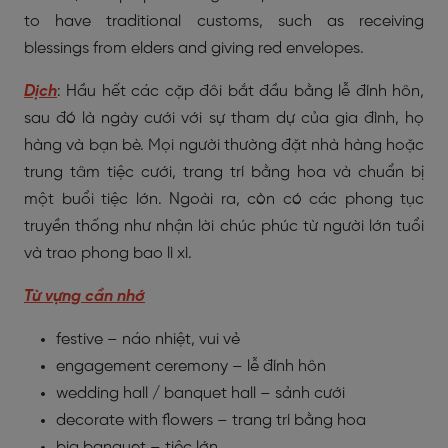
to have traditional customs, such as receiving
blessings from elders and giving red envelopes.
Dịch
: Hầu hết các cặp đôi bắt đầu bằng lễ đính hôn,
sau đó là ngày cưới với sự tham dự của gia đình, họ
hàng và bạn bè. Mọi người thường đặt nhà hàng hoặc
trung tâm tiệc cưới, trang trí bằng hoa và chuẩn bị
một buổi tiệc lớn. Ngoài ra, còn có các phong tục
truyền thống như nhận lời chúc phúc từ người lớn tuổi
và trao phong bao lì xì.
Từ vựng cần nhớ
festive – náo nhiệt, vui vẻ
engagement ceremony – lễ đính hôn
wedding hall / banquet hall – sảnh cưới
decorate with flowers – trang trí bằng hoa
big banquet – tiệc lớn