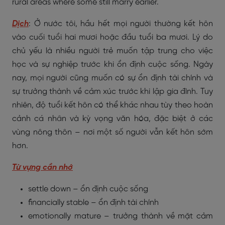
rural areas where some still marry earlier.
Dịch
: Ở nước tôi, hầu hết mọi người thường kết hôn
vào cuối tuổi hai mươi hoặc đầu tuổi ba mươi. Lý do
chủ yếu là nhiều người trẻ muốn tập trung cho việc
học và sự nghiệp trước khi ổn định cuộc sống. Ngày
nay, mọi người cũng muốn có sự ổn định tài chính và
sự trưởng thành về cảm xúc trước khi lập gia đình. Tuy
nhiên, độ tuổi kết hôn có thể khác nhau tùy theo hoàn
cảnh cá nhân và kỳ vọng văn hóa, đặc biệt ở các
vùng nông thôn – nơi một số người vẫn kết hôn sớm
hơn.
Từ vựng cần nhớ
settle down – ổn định cuộc sống
financially stable – ổn định tài chính
emotionally mature – trưởng thành về mặt cảm