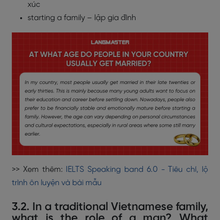
xúc
starting a family – lập gia đình
>> Xem thêm:
IELTS Speaking band 6.0 - Tiêu chí, lộ
trình ôn luyện và bài mẫu
3.2. In a traditional Vietnamese family,
what is the role of a man? What