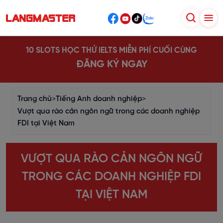
10 SLOTS HỌC THỬ IELTS MIỄN PHÍ CUỐI CÙNG
ĐĂNG KÝ NGAY
Trang chủ
>
Tiếng Anh doanh nghiệp
>
Vượt qua rào cản ngôn ngữ trong các doanh nghiệp
FDI tại Việt Nam
VƯỢT QUA RÀO CẢN NGÔN NGỮ
TRONG CÁC DOANH NGHIỆP FDI
TẠI VIỆT NAM