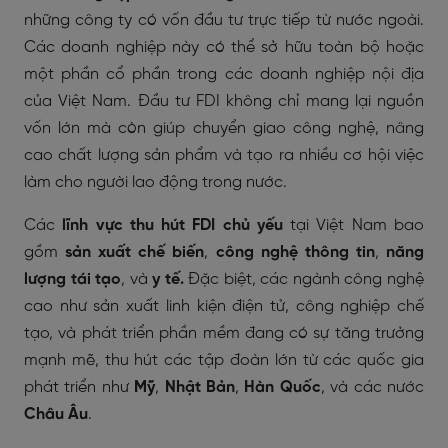
những công ty có vốn đầu tư trực tiếp từ nước ngoài.
Các doanh nghiệp này có thể sở hữu toàn bộ hoặc
một phần cổ phần trong các doanh nghiệp nội địa
của Việt Nam. Đầu tư FDI không chỉ mang lại nguồn
vốn lớn mà còn giúp chuyển giao công nghệ, nâng
cao chất lượng sản phẩm và tạo ra nhiều cơ hội việc
làm cho người lao động trong nước.
Các
lĩnh vực thu hút FDI chủ yếu
tại Việt Nam bao
gồm
sản xuất chế biến
,
công nghệ thông tin
,
năng
lượng tái tạo
, và
y tế.
Đặc biệt, các ngành công nghệ
cao như sản xuất linh kiện điện tử, công nghiệp chế
tạo, và phát triển phần mềm đang có sự tăng trưởng
mạnh mẽ, thu hút các tập đoàn lớn từ các quốc gia
phát triển như
Mỹ
,
Nhật Bản
,
Hàn Quốc
, và các nước
Châu Âu
.