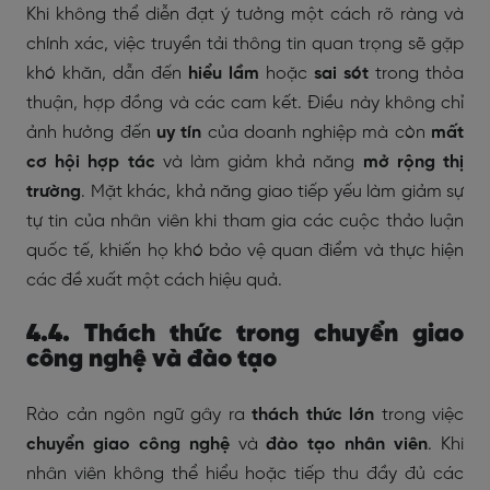
Khi không thể diễn đạt ý tưởng một cách rõ ràng và
chính xác, việc truyền tải thông tin quan trọng sẽ gặp
khó khăn, dẫn đến
hiểu lầm
hoặc
sai sót
trong thỏa
thuận, hợp đồng và các cam kết. Điều này không chỉ
ảnh hưởng đến
uy tín
của doanh nghiệp mà còn
mất
cơ hội hợp tác
và làm giảm khả năng
mở rộng thị
trường
. Mặt khác, khả năng giao tiếp yếu làm giảm sự
tự tin của nhân viên khi tham gia các cuộc thảo luận
quốc tế, khiến họ khó bảo vệ quan điểm và thực hiện
các đề xuất một cách hiệu quả.
4.4. Thách thức trong chuyển giao
công nghệ và đào tạo
Rào cản ngôn ngữ gây ra
thách thức lớn
trong việc
chuyển giao công nghệ
và
đào tạo nhân viên
. Khi
nhân viên không thể hiểu hoặc tiếp thu đầy đủ các