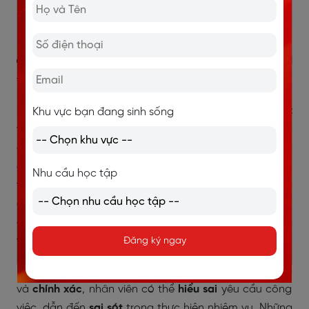
việc xây dựng
mối quan hệ đồng đội
sẽ trở nên
khó khăn.
4.2. Ảnh hưởng đến hiệu suất và năng
suất làm việc
Rào cản ngôn ngữ có tác động trực tiếp đến
hiệu suất
Khu vực bạn đang sinh sống
và
năng suất làm việc
của nhân viên trong môi trường
công sở. Khi khả năng tiếng Anh của nhân viên chưa
đáp ứng đủ yêu cầu công việc, họ sẽ phải dành thêm
Nhu cầu học tập
thời gian vào việc
dịch
lại
thông tin. Điều này không
chỉ làm gián đoạn quá trình làm việc mà còn khiến
công việc bị trì hoãn, kéo dài và giảm hiệu quả tổng
thể.
Đăng ký ngay
Khi thông tin không được truyền đạt một cách
rõ ràng
và
chính xác
, nhân viên có thể
hiểu sai
yêu cầu công
việc, dẫn đến
sai sót
trong thực hiện nhiệm vụ. Những