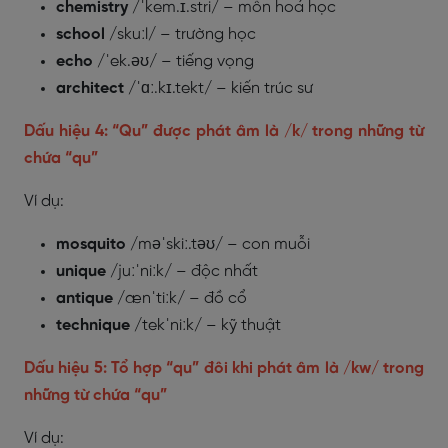
chemistry
/ˈkem.ɪ.stri/ – môn hoá học
school
/skuːl/ – trường học
echo
/ˈek.əʊ/ – tiếng vọng
architect
/ˈɑː.kɪ.tekt/ – kiến trúc sư
Dấu hiệu 4: “Qu” được phát âm là /k/ trong những từ
chứa “qu”
Ví dụ:
mosquito
/məˈskiː.təʊ/ – con muỗi
unique
/juːˈniːk/ – độc nhất
antique
/ænˈtiːk/ – đồ cổ
technique
/tekˈniːk/ – kỹ thuật
Dấu hiệu 5: Tổ hợp “qu” đôi khi phát âm là /kw/ trong
những từ chứa “qu”
Ví dụ: