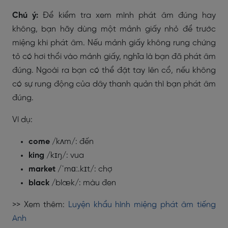
Chú ý:
Để kiểm tra xem mình phát âm đúng hay
không, bạn hãy dùng một mảnh giấy nhỏ để trước
miệng khi phát âm. Nếu mảnh giấy không rung chứng
tỏ có hơi thổi vào mảnh giấy, nghĩa là bạn đã phát âm
đúng. Ngoài ra bạn có thể đặt tay lên cổ, nếu không
có sự rung động của dây thanh quản thì bạn phát âm
đúng.
Ví dụ:
come
/kʌm/: đến
king
/kɪŋ/: vua
market
/ˈmɑː.kɪt/: chợ
black
/blæk/: màu đen
>> Xem thêm:
Luyện khẩu hình miệng phát âm tiếng
Anh