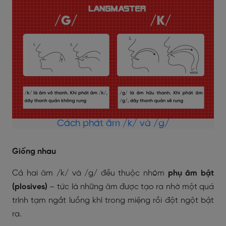
Cách phát âm /k/ và /g/
Giống nhau
Cả hai âm /k/ và /g/ đều thuộc nhóm
phụ âm bật
(plosives)
– tức là những âm được tạo ra nhờ một quá
trình tạm ngắt luồng khí trong miệng rồi đột ngột bật
ra.