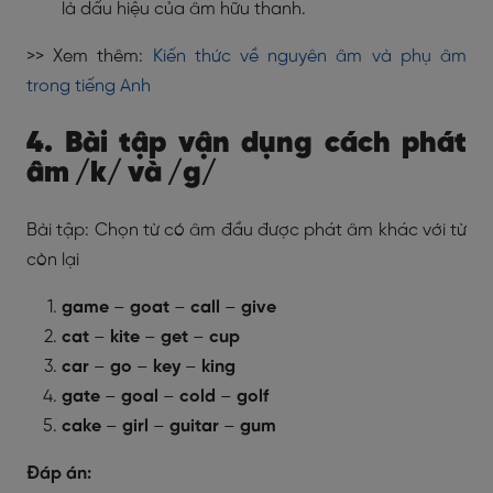
là dấu hiệu của âm hữu thanh.
>> Xem thêm:
Kiến thức về nguyên âm và phụ âm
trong tiếng Anh
4. Bài tập vận dụng cách phát
âm /k/ và /g/
Bài tập: Chọn từ có âm đầu được phát âm khác với từ
còn lại
game
–
goat
–
call
–
give
cat
–
kite
–
get
–
cup
car
–
go
–
key
–
king
gate
–
goal
–
cold
–
golf
cake
–
girl
–
guitar
–
gum
Đáp án: