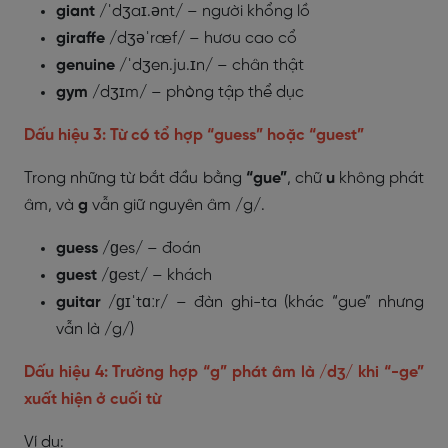
giant
/ˈdʒaɪ.ənt/ – người khổng lồ
giraffe
/dʒəˈræf/ – hươu cao cổ
genuine
/ˈdʒen.ju.ɪn/ – chân thật
gym
/dʒɪm/ – phòng tập thể dục
Dấu hiệu 3: Từ có tổ hợp “guess” hoặc “guest”
Trong những từ bắt đầu bằng
“gue”
, chữ
u
không phát
âm, và
g
vẫn giữ nguyên âm /g/.
guess
/ɡes/ – đoán
guest
/ɡest/ – khách
guitar
/ɡɪˈtɑːr/ – đàn ghi-ta (khác “gue” nhưng
vẫn là /g/)
Dấu hiệu 4: Trường hợp “g” phát âm là /dʒ/ khi “-ge”
xuất hiện ở cuối từ
Ví dụ: