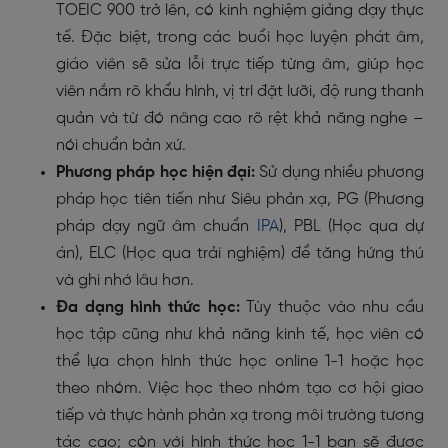
TOEIC 900 trở lên, có kinh nghiệm giảng dạy thực
tế. Đặc biệt, trong các buổi học luyện phát âm,
giáo viên sẽ sửa lỗi trực tiếp từng âm, giúp học
viên nắm rõ khẩu hình, vị trí đặt lưỡi, độ rung thanh
quản và từ đó nâng cao rõ rệt khả năng nghe –
nói chuẩn bản xứ.
Phương pháp học hiện đại:
Sử dụng nhiều phương
pháp học tiên tiến như Siêu phản xạ, PG (Phương
pháp dạy ngữ âm chuẩn
IPA
), PBL (Học qua dự
án), ELC (Học qua trải nghiệm) để tăng hứng thú
và ghi nhớ lâu hơn.
Đa dạng hình thức học:
Tùy thuộc vào nhu cầu
học tập cũng như khả năng kinh tế, học viên có
thể lựa chọn hình thức học online 1-1 hoặc học
theo nhóm. Việc học theo nhóm tạo cơ hội giao
tiếp và thực hành phản xạ trong môi trường tương
tác cao; còn với hình thức học 1-1 bạn sẽ được