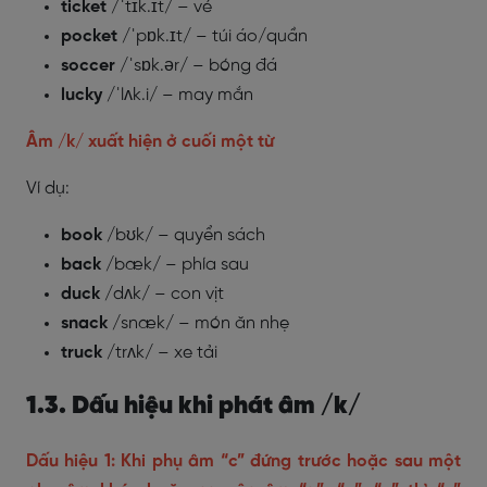
ticket
/ˈtɪk.ɪt/ – vé
pocket
/ˈpɒk.ɪt/ – túi áo/quần
soccer
/ˈsɒk.ər/ – bóng đá
lucky
/ˈlʌk.i/ – may mắn
Âm /k/ xuất hiện ở cuối một từ
Ví dụ:
book
/bʊk/ – quyển sách
back
/bæk/ – phía sau
duck
/dʌk/ – con vịt
snack
/snæk/ – món ăn nhẹ
truck
/trʌk/ – xe tải
1.3. Dấu hiệu khi phát âm /k/
Dấu hiệu 1: Khi phụ âm “c” đứng trước hoặc sau một