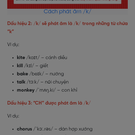
Cách phát âm /k/
Dấu hiệu 2: /k/ sẽ phát âm là /k/ trong những từ chứa
“k”
Ví dụ:
kite
/kaɪt/ – cánh diều
kill
/kɪl/ – giết
bake
/beɪk/ – nướng
talk
/tɔːk/ – nói chuyện
monkey
/ˈmʌŋ.ki/ – con khỉ
Dấu hiệu 3: “CH” được phát âm là /k/
Ví dụ:
chorus
/ˈkɔː.rəs/ – dàn hợp xướng