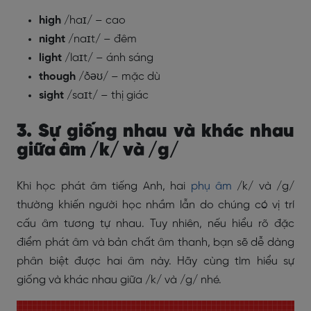
high
/haɪ/ – cao
night
/naɪt/ – đêm
light
/laɪt/ – ánh sáng
though
/ðəʊ/ – mặc dù
sight
/saɪt/ – thị giác
3. Sự giống nhau và khác nhau
giữa âm /k/ và /g/
Khi học phát âm tiếng Anh, hai
phụ âm
/k/ và /g/
thường khiến người học nhầm lẫn do chúng có vị trí
cấu âm tương tự nhau. Tuy nhiên, nếu hiểu rõ đặc
điểm phát âm và bản chất âm thanh, bạn sẽ dễ dàng
phân biệt được hai âm này. Hãy cùng tìm hiểu sự
giống và khác nhau giữa /k/ và /g/ nhé.