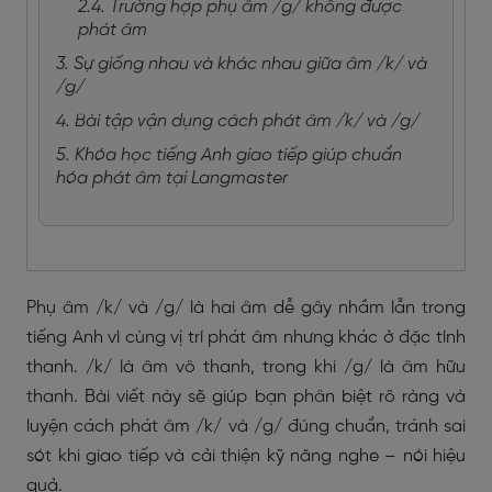
2.4. Trường hợp phụ âm /g/ không được
phát âm
3. Sự giống nhau và khác nhau giữa âm /k/ và
/g/
4. Bài tập vận dụng cách phát âm /k/ và /g/
5. Khóa học tiếng Anh giao tiếp giúp chuẩn
hóa phát âm tại Langmaster
Phụ âm /k/ và /g/ là hai âm dễ gây nhầm lẫn trong
tiếng Anh vì cùng vị trí phát âm nhưng khác ở đặc tính
thanh. /k/ là âm vô thanh, trong khi /g/ là âm hữu
thanh. Bài viết này sẽ giúp bạn phân biệt rõ ràng và
luyện cách phát âm /k/ và /g/ đúng chuẩn, tránh sai
sót khi giao tiếp và cải thiện kỹ năng nghe – nói hiệu
quả.