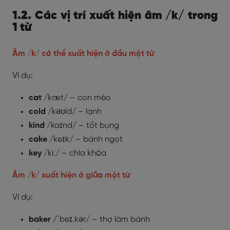
1.2. Các vị trí xuất hiện âm /k/ trong
1 từ
Âm /k/ có thể xuất hiện ở đầu một từ
Ví dụ:
cat
/kæt/ – con mèo
cold
/kəʊld/ – lạnh
kind
/kaɪnd/ – tốt bụng
cake
/keɪk/ – bánh ngọt
key
/kiː/ – chìa khóa
Âm /k/ xuất hiện ở giữa một từ
Ví dụ:
baker
/ˈbeɪ.kər/ – thợ làm bánh