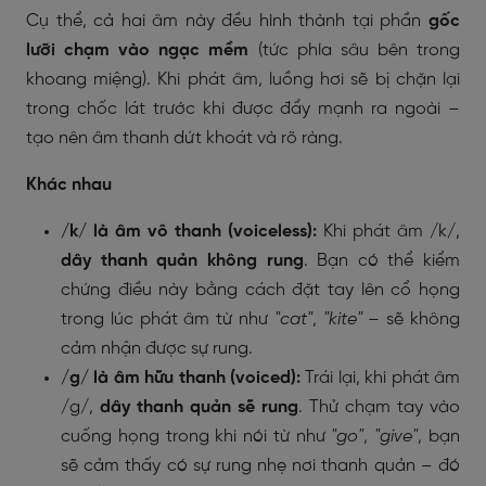
Cụ thể, cả hai âm này đều hình thành tại phần
gốc
lưỡi chạm vào ngạc mềm
(tức phía sâu bên trong
khoang miệng). Khi phát âm, luồng hơi sẽ bị chặn lại
trong chốc lát trước khi được đẩy mạnh ra ngoài –
tạo nên âm thanh dứt khoát và rõ ràng.
Khác nhau
/k/ là âm vô thanh (voiceless):
Khi phát âm /k/,
dây thanh quản không rung
. Bạn có thể kiểm
chứng điều này bằng cách đặt tay lên cổ họng
trong lúc phát âm từ như
"cat"
,
"kite"
– sẽ không
cảm nhận được sự rung.
/g/ là âm hữu thanh (voiced):
Trái lại, khi phát âm
/g/,
dây thanh quản sẽ rung
. Thử chạm tay vào
cuống họng trong khi nói từ như
"go"
,
"give"
, bạn
sẽ cảm thấy có sự rung nhẹ nơi thanh quản – đó