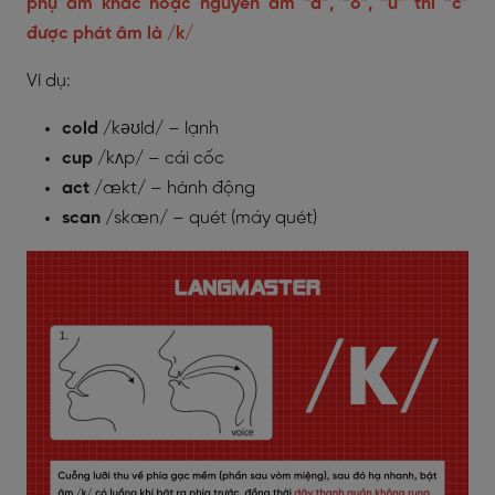
phụ âm khác hoặc nguyên âm “a”, “o”, “u” thì “c”
được phát âm là /k/
Ví dụ:
cold
/kəʊld/ – lạnh
cup
/kʌp/ – cái cốc
act
/ækt/ – hành động
scan
/skæn/ – quét (máy quét)