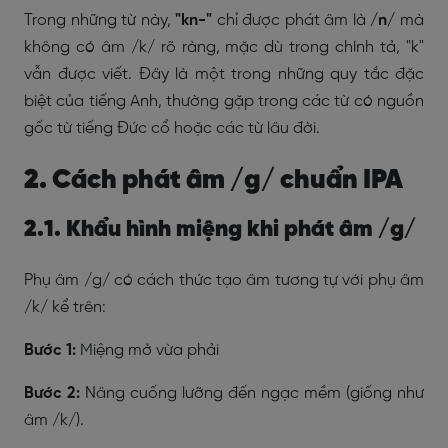
Trong những từ này,
"kn-"
chỉ được phát âm là
/n/
mà
không có âm /k/ rõ ràng, mặc dù trong chính tả, "k"
vẫn được viết. Đây là một trong những quy tắc đặc
biệt của tiếng Anh, thường gặp trong các từ có nguồn
gốc từ tiếng Đức cổ hoặc các từ lâu đời.
2. Cách phát âm /g/ chuẩn IPA
2.1. Khẩu hình miệng khi phát âm /g/
Phụ âm /g/ có cách thức tạo âm tương tự với phụ âm
/k/ kể trên:
Bước 1:
Miệng mở vừa phải
Bước 2:
Nâng cuống lưỡng đến ngạc mềm (giống như
âm /k/).