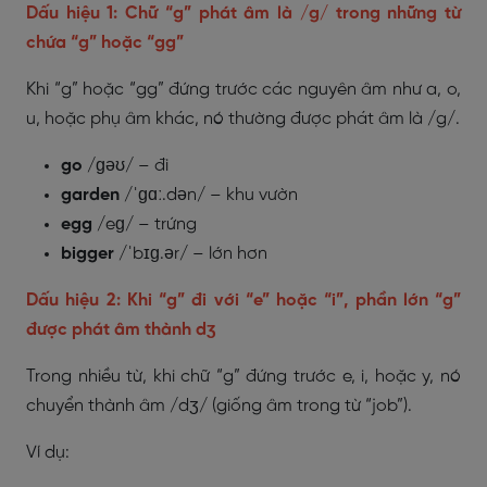
Dấu hiệu 1: Chữ “g” phát âm là /g/ trong những từ
chứa “g” hoặc “gg”
Khi “g” hoặc “gg” đứng trước các nguyên âm như a, o,
u, hoặc phụ âm khác, nó thường được phát âm là /g/.
go
/ɡəʊ/ – đi
garden
/ˈɡɑː.dən/ – khu vườn
egg
/eɡ/ – trứng
bigger
/ˈbɪɡ.ər/ – lớn hơn
Dấu hiệu 2: Khi “g” đi với “e” hoặc “i”, phần lớn “g”
được phát âm thành
dʒ
Trong nhiều từ, khi chữ “g” đứng trước e, i, hoặc y, nó
chuyển thành âm /dʒ/ (giống âm trong từ “job”).
Ví dụ: