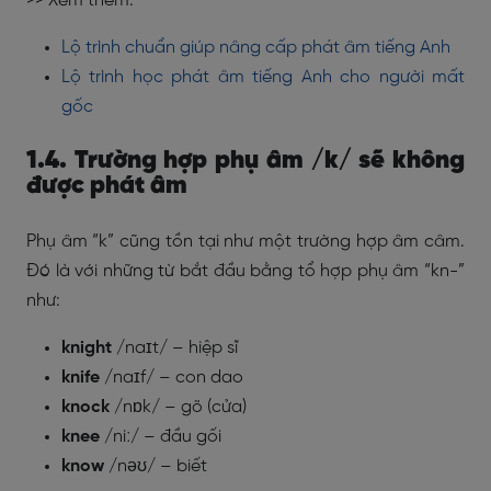
>> Xem thêm:
Lộ trình chuẩn giúp nâng cấp phát âm tiếng Anh
Lộ trình học phát âm tiếng Anh cho người mất
gốc
1.4. Trường hợp phụ âm /k/ sẽ không
được phát âm
Phụ âm “k” cũng tồn tại như một trường hợp âm câm.
Đó là với những từ bắt đầu bằng tổ hợp phụ âm “kn-”
như:
knight
/naɪt/ – hiệp sĩ
knife
/naɪf/ – con dao
knock
/nɒk/ – gõ (cửa)
knee
/niː/ – đầu gối
know
/nəʊ/ – biết