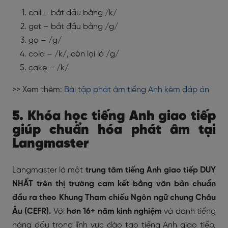
call – bắt đầu bằng /k/
get – bắt đầu bằng /g/
go – /g/
cold – /k/, còn lại là /g/
cake – /k/
>> Xem thêm:
Bài tập phát âm tiếng Anh kèm đáp án
5.
Khóa học tiếng Anh giao tiếp
giúp chuẩn hóa phát âm tại
Langmaster
Langmaster là một
trung tâm tiếng Anh giao tiếp DUY
NHẤT trên thị trường cam kết bằng văn bản chuẩn
đầu ra theo Khung Tham chiếu Ngôn ngữ chung Châu
Âu (CEFR).
Với
hơn 16+ năm kinh nghiệm
và danh tiếng
hàng đầu trong lĩnh vực đào tạo tiếng Anh giao tiếp,