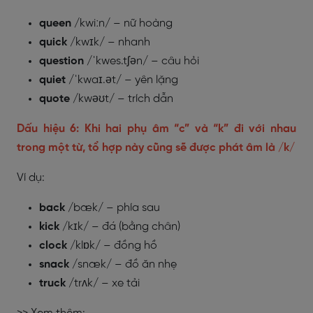
queen
/kwiːn/ – nữ hoàng
quick
/kwɪk/ – nhanh
question
/ˈkwes.tʃən/ – câu hỏi
quiet
/ˈkwaɪ.ət/ – yên lặng
quote
/kwəʊt/ – trích dẫn
Dấu hiệu 6: Khi hai phụ âm “c” và “k” đi với nhau
trong một từ, tổ hợp này cũng sẽ được phát âm là /k/
Ví dụ:
back
/bæk/ – phía sau
kick
/kɪk/ – đá (bằng chân)
clock
/klɒk/ – đồng hồ
snack
/snæk/ – đồ ăn nhẹ
truck
/trʌk/ – xe tải