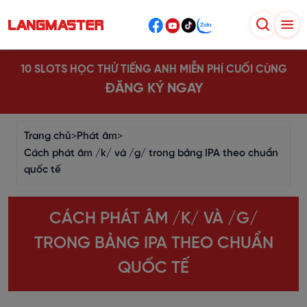
10 SLOTS HỌC THỬ TIẾNG ANH MIỄN PHÍ CUỐI CÙNG
ĐĂNG KÝ NGAY
Trang chủ
>
Phát âm
>
Cách phát âm /k/ và /g/ trong bảng IPA theo chuẩn
quốc tế
CÁCH PHÁT ÂM /K/ VÀ /G/
TRONG BẢNG IPA THEO CHUẨN
QUỐC TẾ