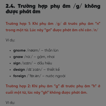
2.4. Trường hợp phụ âm /g/ không
được phát âm
Trường hợp 1: Khi phụ âm /g/ đi trước phụ âm “n”
trong một từ. Lúc này “gn” được phát âm chỉ còn /n/
Ví dụ:
gnome
/nəʊm/ – thần lùn
gnaw
/nɔː/ – gặm, nhai
sign
/saɪn/ – dấu hiệu
design
/dɪˈzaɪn/ – thiết kế
foreign
/ˈfɒr.ən/ – nước ngoài
Trường hợp 2: Khi phụ âm “g” đi trước phụ âm “h” ở
cuối một từ, lúc này “gh” không được phát âm.
Ví dụ: