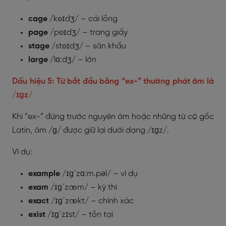
cage
/keɪdʒ/ – cái lồng
page
/peɪdʒ/ – trang giấy
stage
/steɪdʒ/ – sân khấu
large
/lɑːdʒ/ – lớn
Dấu hiệu 5: Từ bắt đầu bằng “ex-” thường phát âm là
/ɪɡz/
Khi “ex-” đứng trước nguyên âm hoặc những từ có gốc
Latin, âm /ɡ/ được giữ lại dưới dạng /ɪɡz/.
Ví dụ:
example
/ɪɡˈzɑːm.pəl/ – ví dụ
exam
/ɪɡˈzæm/ – kỳ thi
exact
/ɪɡˈzækt/ – chính xác
exist
/ɪɡˈzɪst/ – tồn tại