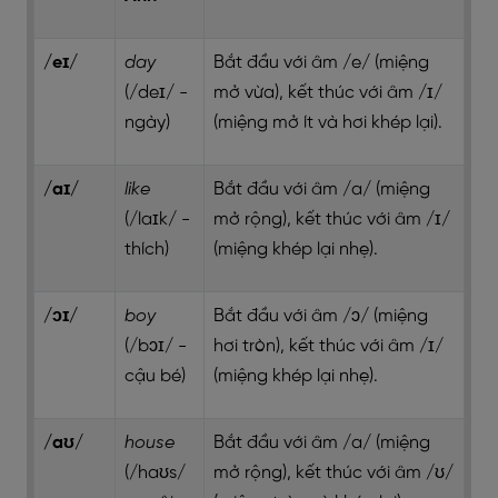
/eɪ/
day
Bắt đầu với âm /e/ (miệng
(/deɪ/ -
mở vừa), kết thúc với âm /ɪ/
ngày)
(miệng mở ít và hơi khép lại).
/aɪ/
like
Bắt đầu với âm /a/ (miệng
(/laɪk/ -
mở rộng), kết thúc với âm /ɪ/
thích)
(miệng khép lại nhẹ).
/ɔɪ/
boy
Bắt đầu với âm /ɔ/ (miệng
(/bɔɪ/ -
hơi tròn), kết thúc với âm /ɪ/
cậu bé)
(miệng khép lại nhẹ).
/aʊ/
house
Bắt đầu với âm /a/ (miệng
(/haʊs/
mở rộng), kết thúc với âm /ʊ/