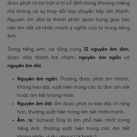
được phát ra tại một vị trí cố định trong khoang miệng
mà không có sự thay đổi hay chuyển tiếp âm thanh.
Nguyên âm đơn là thành phần quan trọng giúp tạo
nên âm tiết và nhấn mạnh ý nghĩa của từ trong tiếng
Anh.
Trong tiếng Anh, có tổng cộng
12 nguyên âm đơn
,
được chia thành hai nhóm:
nguyên âm ngắn
và
nguyên âm dài
.
Nguyên âm ngắn
: Thường được phát âm nhanh,
không kéo dài, xuất hiện trong các từ đơn âm tiết
hoặc âm tiết không nhấn.
Nguyên âm dài
: Âm được phát ra kéo dài, rõ ràng
hơn, thường xuất hiện trong âm tiết nhấn mạnh.
Âm /ə/
(schwa): Đây là âm phổ biến nhất trong
tiếng Anh, thường xuất hiện trong các âm tiết
không nhấn, ví dụ:
about
(/əˈbaʊt/).