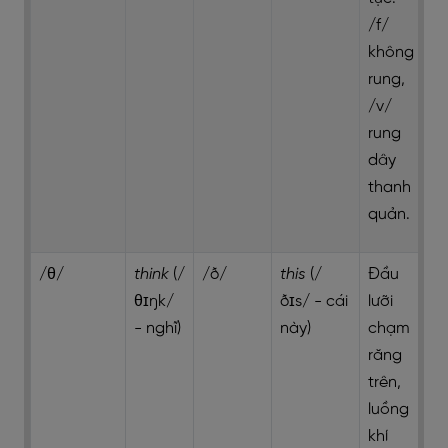
/f/
không
rung,
/v/
rung
dây
thanh
quản.
/θ/
think
(/
/ð/
this
(/
Đầu
θɪŋk/
ðɪs/ - cái
lưỡi
- nghĩ)
này)
chạm
răng
trên,
luồng
khí