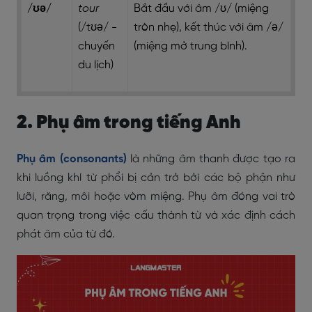
/ʊə/
tour
Bắt đầu với âm /ʊ/ (miệng
(/tʊə/ -
tròn nhẹ), kết thúc với âm /ə/
chuyến
(miệng mở trung bình).
du lịch)
2. Phụ âm trong tiếng Anh
Phụ âm (consonants)
là những âm thanh được tạo ra
khi luồng khí từ phổi bị cản trở bởi các bộ phận như
lưỡi, răng, môi hoặc vòm miệng. Phụ âm đóng vai trò
quan trọng trong việc cấu thành từ và xác định cách
phát âm của từ đó.