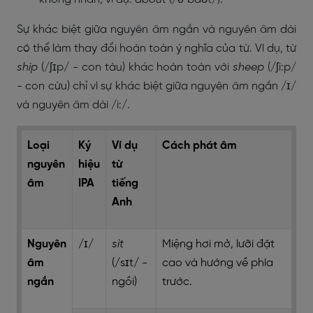
Sự khác biệt giữa nguyên âm ngắn và nguyên âm dài
có thể làm thay đổi hoàn toàn ý nghĩa của từ. Ví dụ, từ
ship
(/ʃɪp/ - con tàu) khác hoàn toàn với
sheep
(/ʃi:p/
- con cừu) chỉ vì sự khác biệt giữa nguyên âm ngắn /ɪ/
và nguyên âm dài /i:/.
Loại
Ký
Ví dụ
Cách phát âm
nguyên
hiệu
từ
âm
IPA
tiếng
Anh
Nguyên
/ɪ/
sit
Miệng hơi mở, lưỡi đặt
âm
(/sɪt/ -
cao và hướng về phía
ngắn
ngồi)
trước.