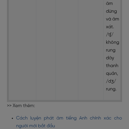
âm
dừng
và âm
xát.
/tʃ/
không
rung
dây
thanh
quản,
/dʒ/
rung.
>> Xem thêm:
Cách luyện phát âm tiếng Anh chính xác cho
người mới bắt đầu