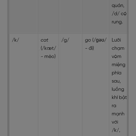
quản,
/d/ có
rung.
/k/
cat
/g/
go
(/ɡəʊ/
Lưỡi
(/kæt/
- đi)
chạm
- mèo)
vòm
miệng
phía
sau,
luồng
khí bật
ra
mạnh
với
/k/,