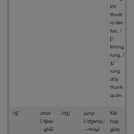
khí
thoát
ra liên
tục. /
ʃ/
không
rung, /
ʒ/
rung
dây
thanh
quản.
/tʃ/
chair
/dʒ/
jump
Kết
(/tʃeə/
(/dʒʌmp/
hợp
- ghế)
- nhảy)
giữa