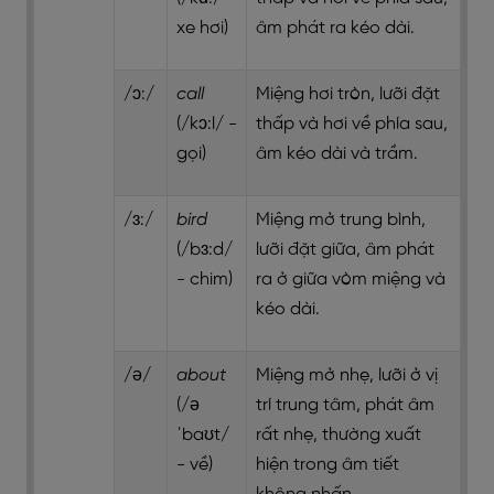
xe hơi)
âm phát ra kéo dài.
/ɔ:/
call
Miệng hơi tròn, lưỡi đặt
(/kɔ:l/ -
thấp và hơi về phía sau,
gọi)
âm kéo dài và trầm.
/ɜ:/
bird
Miệng mở trung bình,
(/bɜ:d/
lưỡi đặt giữa, âm phát
- chim)
ra ở giữa vòm miệng và
kéo dài.
/ə/
about
Miệng mở nhẹ, lưỡi ở vị
(/ə
trí trung tâm, phát âm
ˈbaʊt/
rất nhẹ, thường xuất
- về)
hiện trong âm tiết