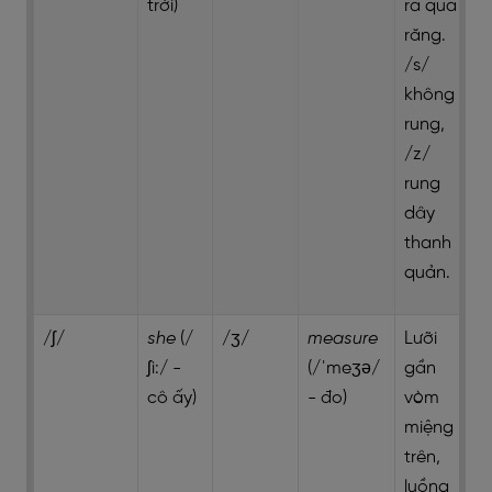
trời)
ra qua
răng.
/s/
không
rung,
/z/
rung
dây
thanh
quản.
/ʃ/
she
(/
/ʒ/
measure
Lưỡi
ʃi:/ -
(/ˈmeʒə/
gần
cô ấy)
- đo)
vòm
miệng
trên,
luồng