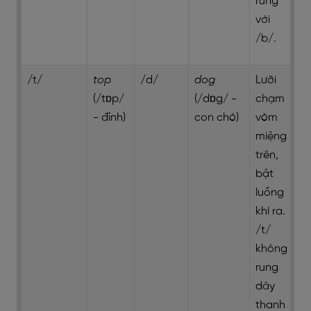
rung
với
/b/.
/t/
top
/d/
dog
Lưỡi
(/tɒp/
(/dɒg/ -
chạm
- đỉnh)
con chó)
vòm
miệng
trên,
bật
luồng
khí ra.
/t/
không
rung
dây
thanh