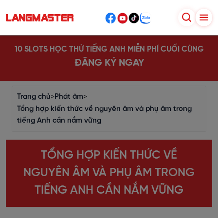
10 SLOTS HỌC THỬ TIẾNG ANH MIỄN PHÍ CUỐI CÙNG
ĐĂNG KÝ NGAY
Trang chủ
>
Phát âm
>
Tổng hợp kiến thức về nguyên âm và phụ âm trong
tiếng Anh cần nắm vững
TỔNG HỢP KIẾN THỨC VỀ
NGUYÊN ÂM VÀ PHỤ ÂM TRONG
TIẾNG ANH CẦN NẮM VỮNG