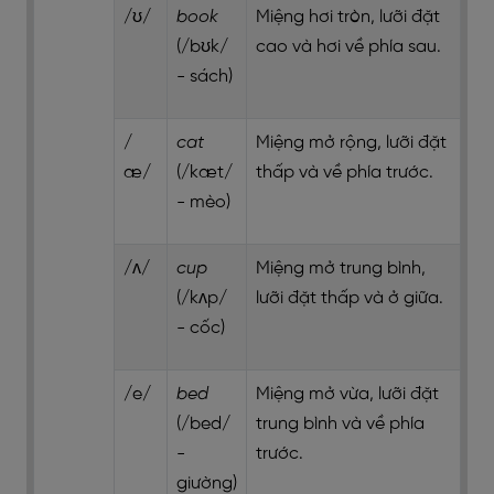
/ʊ/
book
Miệng hơi tròn, lưỡi đặt
(/bʊk/
cao và hơi về phía sau.
- sách)
/
cat
Miệng mở rộng, lưỡi đặt
æ/
(/kæt/
thấp và về phía trước.
- mèo)
/ʌ/
cup
Miệng mở trung bình,
(/kʌp/
lưỡi đặt thấp và ở giữa.
- cốc)
/e/
bed
Miệng mở vừa, lưỡi đặt
(/bed/
trung bình và về phía
-
trước.
giường)