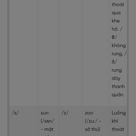
thoát
qua
khe
hở. /
θ/
không
rung, /
ð/
rung
dây
thanh
quản.
/s/
sun
/z/
zoo
Luồng
(/sʌn/
(/zu:/ -
khí
- mặt
sở thú)
thoát