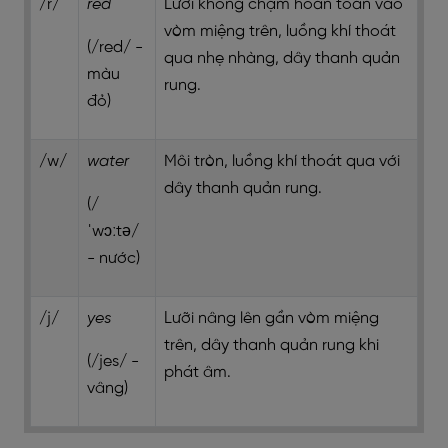
/r/
red
Lưỡi không chạm hoàn toàn vào
vòm miệng trên, luồng khí thoát
(/red/ -
qua nhẹ nhàng, dây thanh quản
màu
rung.
đỏ)
/w/
water
Môi tròn, luồng khí thoát qua với
dây thanh quản rung.
(/
ˈwɔːtə/
- nước)
/j/
yes
Lưỡi nâng lên gần vòm miệng
trên, dây thanh quản rung khi
(/jes/ -
phát âm.
vâng)