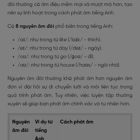
đôi thường có âm điệu mềm mại và mượt mà hơn, tạo
nên sự linh hoạt trong cách phát âm tiếng Anh.
Có
8 nguyên âm đôi
phổ biến trong tiếng Anh:
/aɪ/: như trong từ
like
(/laɪk/ - thích).
/eɪ/: như trong từ
day
(/deɪ/ - ngày).
/oʊ/: như trong từ
go
(/ɡoʊ/ - đi).
/aʊ/: như trong từ
house
(/haʊs/ - ngôi nhà).
Nguyên âm đôi thường khó phát âm hơn nguyên âm
đơn vì đòi hỏi sự di chuyển lưỡi và môi liên tục trong
quá trình phát âm. Tuy nhiên, việc luyện tập thường
xuyên sẽ giúp bạn phát âm chính xác và tự nhiên hơn.
Nguyên
Ví dụ từ
Cách phát âm
âm đôi
tiếng
Anh