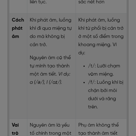
liên tục.
sắc nét hơn
Cách
Khi phát âm, luồng
Khi phát âm, luồng
phát
khí đi qua miệng tự
khí từ phổi bị cản trở
âm
do mà không bị
ở một số điểm trong
cản trở.
khoang miệng. Ví
dụ:
Nguyên âm có thể
tự mình tạo thành
/t/: Lưỡi chạm
một âm tiết.
Ví dụ:
vòm miệng.
a (/ə/), I (/aɪ/).
/f/: Luồng khí bị
chặn bởi môi
dưới và răng
trên.
Vai
Nguyên âm là yếu
Phụ âm không thể
trò
tố chính trong một
tạo thành âm tiết