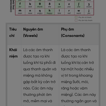
Tiêu
Nguyên âm
Phụ âm
chí
(Vowels)
(Consonants)
Khái
Là các âm thanh
Là các âm thanh
niệm
được tạo ra khi
được tạo ra khi
luồng khí từ phổi đi
luồng khí bị cản trở
qua thanh quản và
tại một hoặc nhiều
miệng mà không
vị trí trong khoang
gặp bất kỳ cản trở
miệng (lưỡi, môi,
nào. Các âm này
răng hoặc vòm
thường phát âm
miệng). Các âm này
mở, mềm mại và
thường ngắn gọn và