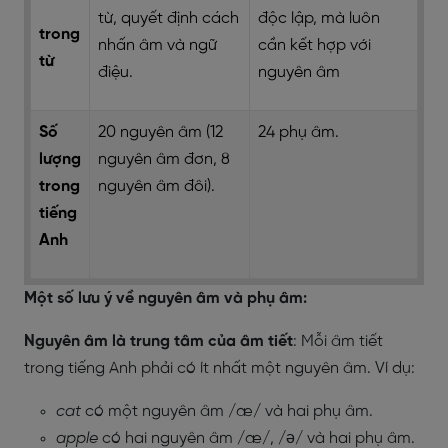
từ, quyết định cách
độc lập, mà luôn
trong
nhấn âm và ngữ
cần kết hợp với
từ
điệu.
nguyên âm
Số
20 nguyên âm (12
24 phụ âm.
lượng
nguyên âm đơn, 8
trong
nguyên âm đôi).
tiếng
Anh
Một số lưu ý về nguyên âm và phụ âm:
Nguyên âm là trung tâm của âm tiết
: Mỗi âm tiết
trong tiếng Anh phải có ít nhất một nguyên âm. Ví dụ:
cat
có một nguyên âm /æ/ và hai phụ âm.
apple
có hai nguyên âm /æ/, /ə/ và hai phụ âm.