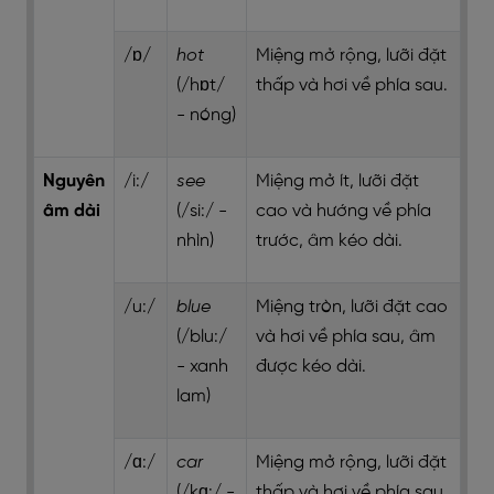
/ɒ/
hot
Miệng mở rộng, lưỡi đặt
(/hɒt/
thấp và hơi về phía sau.
- nóng)
Nguyên
/i:/
see
Miệng mở ít, lưỡi đặt
âm dài
(/si:/ -
cao và hướng về phía
nhìn)
trước, âm kéo dài.
/u:/
blue
Miệng tròn, lưỡi đặt cao
(/blu:/
và hơi về phía sau, âm
- xanh
được kéo dài.
lam)
/ɑ:/
car
Miệng mở rộng, lưỡi đặt
(/kɑ:/ -
thấp và hơi về phía sau,