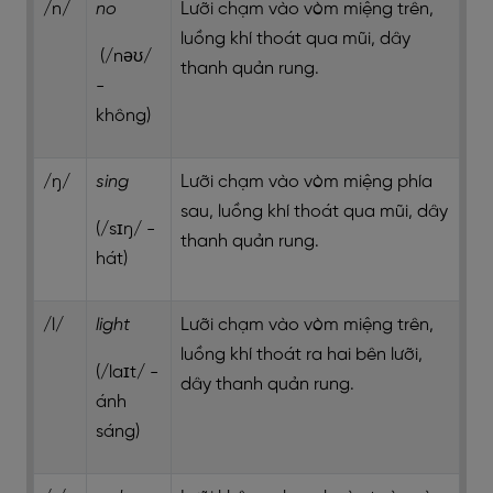
/n/
no
Lưỡi chạm vào vòm miệng trên,
luồng khí thoát qua mũi, dây
(/nəʊ/
thanh quản rung.
-
không)
/ŋ/
sing
Lưỡi chạm vào vòm miệng phía
sau, luồng khí thoát qua mũi, dây
(/sɪŋ/ -
thanh quản rung.
hát)
/l/
light
Lưỡi chạm vào vòm miệng trên,
luồng khí thoát ra hai bên lưỡi,
(/laɪt/ -
dây thanh quản rung.
ánh
sáng)