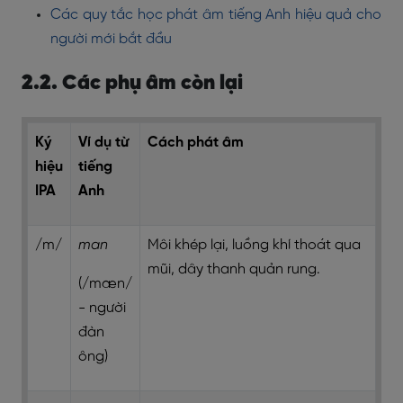
Các quy tắc học phát âm tiếng Anh hiệu quả cho
người mới bắt đầu
2.2. Các phụ âm còn lại
Ký
Ví dụ từ
Cách phát âm
hiệu
tiếng
IPA
Anh
/m/
man
Môi khép lại, luồng khí thoát qua
mũi, dây thanh quản rung.
(/mæn/
- người
đàn
ông)