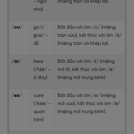
- ngôi
(miệng tròn và khép lại).
nhà)
/oʊ/
go
(/
Bắt đầu với âm /o/ (miệng
ɡoʊ/ -
tròn vừa), kết thúc với âm /ʊ/
đi)
(miệng tròn và khép lại).
/ɪə/
here
Bắt đầu với âm /ɪ/ (miệng
(/hɪə/ -
mở ít), kết thúc với âm /ə/
ở đây)
(miệng mở trung bình).
/eə/
care
Bắt đầu với âm /e/ (miệng
(/keə/ -
mở vừa), kết thúc với âm /ə/
quan
(miệng mở trung bình).
tâm)