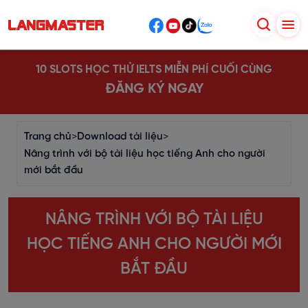
10 SLOTS HỌC THỬ IELTS MIỄN PHÍ CUỐI CÙNG
ĐĂNG KÝ NGAY
Trang chủ
>
Download tài liệu
>
Nâng trình với bộ tài liệu học tiếng Anh cho người
mới bắt đầu
NÂNG TRÌNH VỚI BỘ TÀI LIỆU
HỌC TIẾNG ANH CHO NGƯỜI MỚI
BẮT ĐẦU