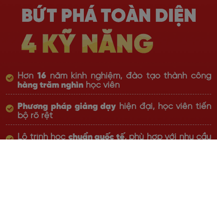
Hơn
16
năm kinh nghiệm, đào tạo thành công
hàng trăm nghìn
học viên
Phương pháp giảng dạy
hiện đại, học viên tiến
bộ rõ rệt
Lộ trình học
chuẩn quốc tế
, phù hợp với nhu cầu
thực tiễn
Giáo viên đạt chuẩn Quốc tế với
chất lượng top
đầu thị trường
, giàu kinh nghiệm
Học online linh hoạt,
cam kết đầu ra bằng văn
bản