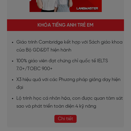
KHÓA TIẾNG ANH TRẺ EM
Giáo trình Cambridge kết hợp với Sách giáo khoa
của Bộ GD&ĐT hiện hành
100% giáo viên đạt chứng chỉ quốc tế IELTS
7.0+/TOEIC 900+
X3 hiệu quả với các Phương pháp giảng dạy hiện
đại
Lộ trình học cá nhân hóa, con được quan tâm sát
sao và phát triển toàn diện 4 kỹ năng
Chi tiết