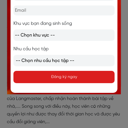
3. Văn hóa kỷ luật
Khu vực bạn đang sinh sống
Đến với Langmaster, bạn sẽ được tiếp xúc với văn hóa
kỷ luật qua cam kết 3 bên: Langmaster, giảng viên và
học viên. Langmaster cam kết giảng viên có trình độ
Nhu cầu học tập
chuyên môn và năng lực giảng dạy, đồng thời cam kết
hỗ trợ học viên trong suốt quá trình học.
Đăng ký test trình độ MIỄN PHÍ:
TẠI ĐÂY
Đăng ký ngay
Giảng viên cam kết chất lượng đầu ra của học viên.
Học viên cam kết đồng ý tham gia vào mọi buổi học
của Langmaster, chấp nhận hoàn thành bài tập về
nhà,.... Song song với điều này, học viên có những
quyền lợi như được thay đổi thời gian học và được yêu
cầu đổi giảng viên,...