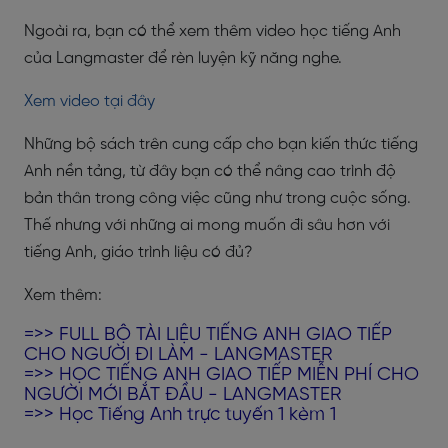
Ngoài ra, bạn có thể xem thêm video học tiếng Anh
của Langmaster để rèn luyện kỹ năng nghe.
Xem video tại đây
Những bộ sách trên cung cấp cho bạn kiến thức tiếng
Anh nền tảng, từ đây bạn có thể nâng cao trình độ
bản thân trong công việc cũng như trong cuộc sống.
Thế nhưng với những ai mong muốn đi sâu hơn với
tiếng Anh, giáo trình liệu có đủ?
Xem thêm:
=>>
FULL BỘ TÀI LIỆU TIẾNG ANH GIAO TIẾP
CHO NGƯỜI ĐI LÀM - LANGMASTER
=>>
HỌC TIẾNG ANH GIAO TIẾP MIỄN PHÍ CHO
NGƯỜI MỚI BẮT ĐẦU - LANGMASTER
=>>
Học Tiếng Anh trực tuyến 1 kèm 1