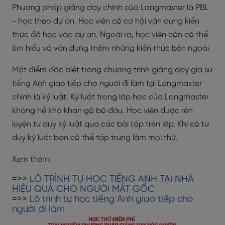
Phương pháp giảng dạy chính của Langmaster là PBL
- học theo dự án. Học viên có cơ hội vận dụng kiến
thức đã học vào dự án. Ngoài ra, học viên còn có thể
tìm hiểu và vận dụng thêm những kiến thức bên ngoài.
Một điểm đặc biệt trong chương trình giảng dạy gia sư
tiếng Anh giao tiếp cho người đi làm tại Langmaster
chính là kỷ luật. Kỷ luật trong lớp học của Langmaster
không hề khô khan gò bó đâu. Học viên được rèn
luyện tư duy kỷ luật qua các bài tập trên lớp. Khi có tư
duy kỷ luật bạn có thể tập trung làm mọi thứ.
Xem thêm:
=>>
LỘ TRÌNH TỰ HỌC TIẾNG ANH TẠI NHÀ
HIỆU QUẢ CHO NGƯỜI MẤT GỐC
=>>
Lộ trình tự học tiếng Anh giao tiếp cho
người đi làm