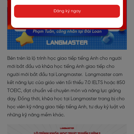
Đăng ký ngay
Bên trên là lộ trình học giao tiếp tiếng Anh cho người
mới bắt đầu và khóa học tiếng Anh giao tiếp cho
người mới bắt đầu tại Langmaster. Langmaster cam
kết năng lực của giáo viên tối thiểu 7.0 IELTS hoặc 850
TOEIC, đạt chuẩn về chuyên môn và năng lực giảng
dạy. Đồng thời, khóa học tại Langmaster trang bị cho
học viên kỹ năng giao tiếp tiếng Anh, tư duy kỷ luật và
những kỹ năng mềm khác.