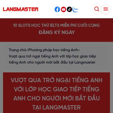
10 SLOTS HỌC THỬ IELTS MIỄN PHÍ CUỐI CÙNG
ĐĂNG KÝ NGAY
Trang chủ
>
Phương pháp học tiếng Anh
>
Vượt qua trở ngại tiếng Anh với lớp học giao tiếp
tiếng Anh cho người mới bắt đầu tại Langmaster
VƯỢT QUA TRỞ NGẠI TIẾNG ANH
VỚI LỚP HỌC GIAO TIẾP TIẾNG
ANH CHO NGƯỜI MỚI BẮT ĐẦU
TẠI LANGMASTER