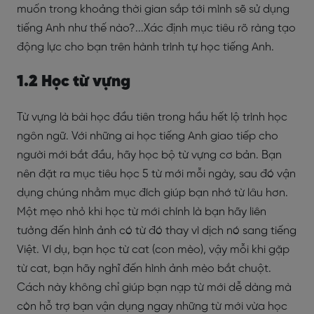
muốn trong khoảng thời gian sắp tới mình sẽ sử dụng
tiếng Anh như thế nào?...Xác định mục tiêu rõ ràng tạo
động lực cho bạn trên hành trình tự học tiếng Anh.
1.2 Học từ vựng
Từ vựng là bài học đầu tiên trong hầu hết lộ trình học
ngôn ngữ. Với những ai học tiếng Anh giao tiếp cho
người mới bắt đầu, hãy học bộ từ vựng cơ bản. Bạn
nên đặt ra mục tiêu học 5 từ mới mỗi ngày, sau đó vận
dụng chúng nhằm mục đích giúp bạn nhớ từ lâu hơn.
Một mẹo nhỏ khi học từ mới chính là bạn hãy liên
tưởng đến hình ảnh có từ đó thay vì dịch nó sang tiếng
Việt. Ví dụ, bạn học từ cat (con mèo), vậy mỗi khi gặp
từ cat, bạn hãy nghĩ đến hình ảnh mèo bắt chuột.
Cách này không chỉ giúp bạn nạp từ mới dễ dàng mà
còn hỗ trợ bạn vận dụng ngay những từ mới vừa học