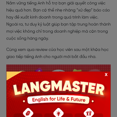
Nắm vững tiếng Anh hỗ trợ bạn giải quyết công việc
hiệu quả hơn. Bạn có thể nhẹ nhàng “xử đẹp” báo cáo
hay đề xuất kinh doanh trong quá trình làm việc.
Ngoài ra, tư duy kỷ luật giúp bạn tập trung hoàn thành
mọi việc không chỉ trong doanh nghiệp mà còn trong
cuộc sống hàng ngày.
Cùng xem qua review của học viên sau một khóa học
giao tiếp tiếng Anh cho người mới bắt đầu nha.
x