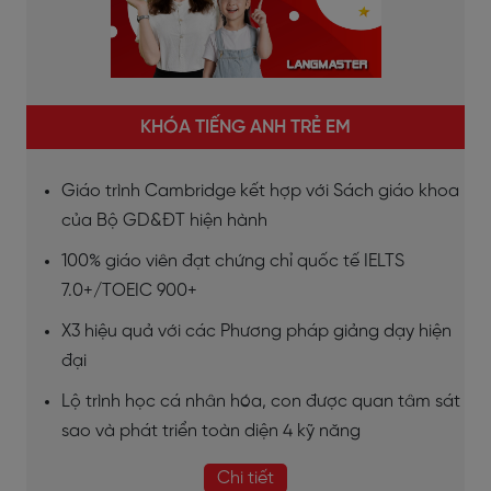
KHÓA TIẾNG ANH TRẺ EM
Giáo trình Cambridge kết hợp với Sách giáo khoa
của Bộ GD&ĐT hiện hành
100% giáo viên đạt chứng chỉ quốc tế IELTS
7.0+/TOEIC 900+
X3 hiệu quả với các Phương pháp giảng dạy hiện
đại
Lộ trình học cá nhân hóa, con được quan tâm sát
sao và phát triển toàn diện 4 kỹ năng
Chi tiết