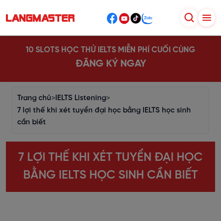
10 SLOTS HỌC THỬ IELTS MIỄN PHÍ CUỐI CÙNG
ĐĂNG KÝ NGAY
Trang chủ
>
IELTS Listening
>
7 lợi thế khi xét tuyển đại học bằng IELTS học sinh
cần biết
7 LỢI THẾ KHI XÉT TUYỂN ĐẠI HỌC
BẰNG IELTS HỌC SINH CẦN BIẾT