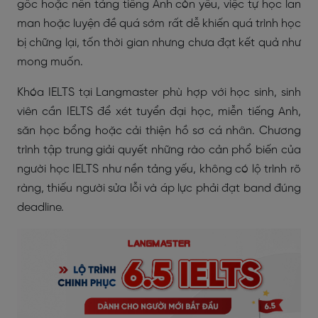
gốc hoặc nền tảng tiếng Anh còn yếu, việc tự học lan
man hoặc luyện đề quá sớm rất dễ khiến quá trình học
bị chững lại, tốn thời gian nhưng chưa đạt kết quả như
mong muốn.
Khóa IELTS tại Langmaster phù hợp với học sinh, sinh
viên cần IELTS để xét tuyển đại học, miễn tiếng Anh,
săn học bổng hoặc cải thiện hồ sơ cá nhân. Chương
trình tập trung giải quyết những rào cản phổ biến của
người học IELTS như nền tảng yếu, không có lộ trình rõ
ràng, thiếu người sửa lỗi và áp lực phải đạt band đúng
deadline.