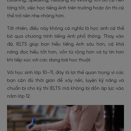
Listening, Speaking, Reading và Writing. Khi đã có nền
tảng tốt, việc học tiếng Anh trên trường hoặc ôn thi có
thể trở nên nhẹ nhàng hơn.
Tất nhiên, điều này không có nghĩa là học sinh có thể
bỏ qua chương trình tiếng Anh phổ thông. Thay vào
đó, IELTS giúp bạn hiểu tiếng Anh sâu hơn, có khả
năng đọc hiểu tốt hơn, vốn từ rộng hơn và tự tin hơn
khi tiếp xúc với các dạng bài học thuật.
Với học sinh lớp 10–11, đây là lợi thế quan trọng vì các
bạn còn đủ thời gian để xây nền, luyện kỹ năng và
chuẩn bị cho kỳ thi IELTS mà không bị dồn áp lực vào
năm lớp 12.