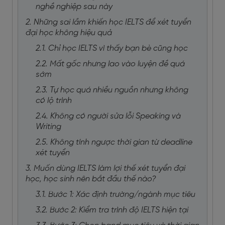
nghề nghiệp sau này
2. Những sai lầm khiến học IELTS để xét tuyển
đại học không hiệu quả
2.1. Chỉ học IELTS vì thấy bạn bè cũng học
2.2. Mất gốc nhưng lao vào luyện đề quá
sớm
2.3. Tự học quá nhiều nguồn nhưng không
có lộ trình
2.4. Không có người sửa lỗi Speaking và
Writing
2.5. Không tính ngược thời gian từ deadline
xét tuyển
3. Muốn dùng IELTS làm lợi thế xét tuyển đại
học, học sinh nên bắt đầu thế nào?
3.1. Bước 1: Xác định trường/ngành mục tiêu
3.2. Bước 2: Kiểm tra trình độ IELTS hiện tại