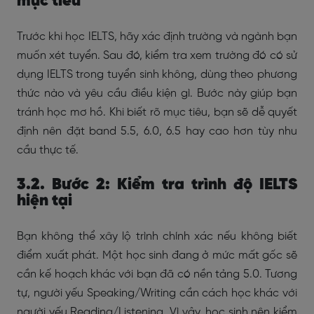
mục tiêu
Trước khi học IELTS, hãy xác định trường và ngành bạn
muốn xét tuyển. Sau đó, kiểm tra xem trường đó có sử
dụng IELTS trong tuyển sinh không, dùng theo phương
thức nào và yêu cầu điều kiện gì.
Bước này giúp bạn
tránh học mơ hồ. Khi biết rõ mục tiêu, bạn sẽ dễ quyết
định nên đặt band 5.5, 6.0, 6.5 hay cao hơn tùy nhu
cầu thực tế.
3.2. Bước 2: Kiểm tra trình độ IELTS
hiện tại
Bạn không thể xây lộ trình chính xác nếu không biết
điểm xuất phát. Một học sinh đang ở mức mất gốc sẽ
cần kế hoạch khác với bạn đã có nền tảng 5.0. Tương
tự, người yếu Speaking/Writing cần cách học khác với
người yếu Reading/Listening.
Vì vậy, học sinh nên kiểm