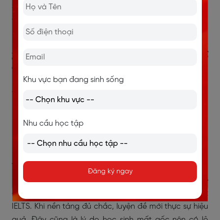
xét tuyển, không phải một phong trào. Khi có mục tiêu
cụ thể, bạn sẽ học tập trung hơn và biết cách đo
lường tiến bộ của mình.
2.2. Mất gốc nhưng lao vào luyện đề
quá sớm
Khu vực bạn đang sinh sống
Đây là lỗi phổ biến của học sinh nền tảng yếu. Nhiều
bạn nghĩ rằng muốn thi IELTS thì phải luyện đề ngay,
làm càng nhiều đề càng tốt. Nhưng nếu chưa có nền
Nhu cầu học tập
phát âm, từ vựng, ngữ pháp và kỹ năng đọc hiểu cơ
bản, việc luyện đề sẽ rất dễ gây nản.
Với người mất gốc, điều cần làm trước tiên là xây nền.
Đăng ký ngay
Bạn cần hiểu cấu trúc câu, mở rộng vốn từ, luyện nghe
cơ bản, cải thiện phát âm và làm quen dần với format
IELTS. Khi nền tảng đủ chắc, luyện đề mới thực sự hiệu
quả.
Đây cũng là lý do học sinh mất gốc nên có lộ