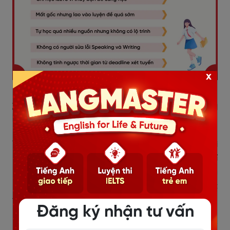
x
2.1. Chỉ học
IELTS vì thấy bạn bè cũng
học
Tâm lý sợ thua kém
bạn bè là điều dễ hiểu, nhất là khi
nhiều học sinh đã có IELTS từ sớm. Tuy nhiên, nếu chỉ
học vì “ai cũng học”, bạn rất dễ rơi vào tình trạng
không biết mình cần band bao nhiêu, học để xét
trường nào và nên thi khi nào.
Đăng ký nhận tư vấn
IELTS nên được xem là một công cụ trong chiến lược