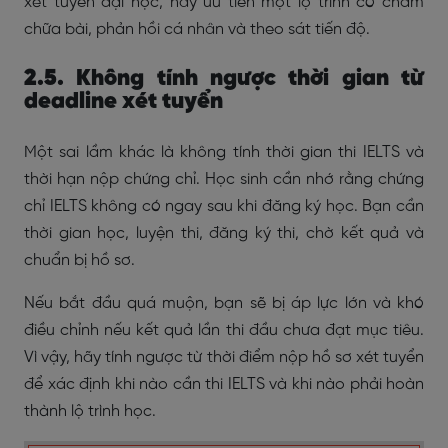
xét tuyển đại học, hãy ưu tiên một lộ trình có chấm
chữa bài, phản hồi cá nhân và theo sát tiến độ.
2.5. Không tính ngược thời gian từ
deadline xét tuyển
Một sai lầm khác là không tính thời gian thi IELTS và
thời hạn nộp chứng chỉ. Học sinh cần nhớ rằng chứng
chỉ IELTS không có ngay sau khi đăng ký học. Bạn cần
thời gian học, luyện thi, đăng ký thi, chờ kết quả và
chuẩn bị hồ sơ.
Nếu bắt đầu quá muộn, bạn sẽ bị áp lực lớn và khó
điều chỉnh nếu kết quả lần thi đầu chưa đạt mục tiêu.
Vì vậy, hãy tính ngược từ thời điểm nộp hồ sơ xét tuyển
để xác định khi nào cần thi IELTS và khi nào phải hoàn
thành lộ trình học.