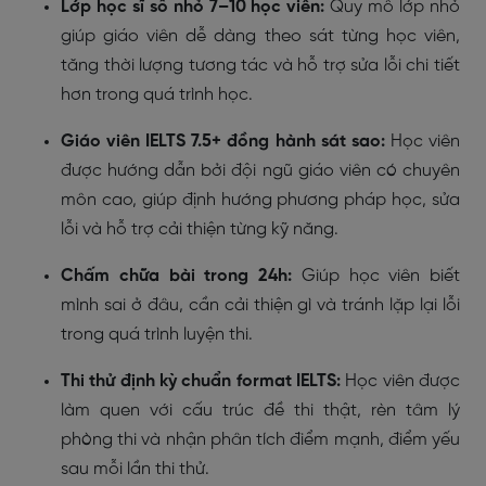
Lớp học sĩ số nhỏ 7–10 học viên:
Quy mô lớp nhỏ
giúp giáo viên dễ dàng theo sát từng học viên,
tăng thời lượng tương tác và hỗ trợ sửa lỗi chi tiết
hơn trong quá trình học.
Giáo viên IELTS 7.5+ đồng hành sát sao:
Học viên
được hướng dẫn bởi đội ngũ giáo viên có chuyên
môn cao, giúp định hướng phương pháp học, sửa
lỗi và hỗ trợ cải thiện từng kỹ năng.
Chấm chữa bài trong 24h:
Giúp học viên biết
mình sai ở đâu, cần cải thiện gì và tránh lặp lại lỗi
trong quá trình luyện thi.
Thi thử định kỳ chuẩn format IELTS:
Học viên được
làm quen với cấu trúc đề thi thật, rèn tâm lý
phòng thi và nhận phân tích điểm mạnh, điểm yếu
sau mỗi lần thi thử.