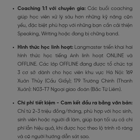
Coaching 1:1 với chuyên gia:
Các buổi coaching
giúp học viên xử lý sâu hơn những kỹ năng còn
yếu, đặc biệt phù hợp với những bạn cần cải thiện
Speaking, Writing hoặc đang bị chững band.
Hình thức học linh hoạt:
Langmaster triển khai hai
hình thức học tiếng Anh linh hoạt ONLINE và
OFFLINE. Các lớp OFFLINE đang được tổ chức tại
3 cơ sở dành cho học viên khu vực Hà Nội: 169
Xuân Thủy (Cầu Giấy); 179 Trường Chinh (Thanh
Xuân): N03-T7 Ngoại giao đoàn (Bắc Từ Liêm).
Chi phí tiết kiệm - Cam kết đầu ra bằng văn bản:
Chỉ từ 2-3 triệu đồng/tháng, phù hợp với học sinh,
sinh viên hoặc người đi làm, giúp bạn tối ưu cả chi
phí lẫn hiệu quả, khi được học theo lộ trình rõ ràng
và có người hướng dẫn sát sao.