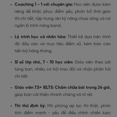
Coaching 1 - 1 với chuyên gia:
Học viên được kèm
riêng để khắc phục điểm yếu, phân bổ thời gian
thi chi tiết, tập trung rèn kỹ năng chưa vững và rút
ngắn lộ trình nâng band.
Lộ trình học cá nhân hóa:
Thiết kế dựa trên trình
độ đầu vào và mục tiêu điểm số, kèm báo cáo
tiến bộ hàng tháng.
Sĩ số lớp nhỏ, 7 - 10 học viên:
Giáo viên theo sát
từng bạn, nhiều cơ hội trao đổi và nhận phản hồi
chi tiết.
Giáo viên 7.5+ IELTS: Chấm chữa bài trong 24 giờ,
giúp bạn cải thiện nhanh chóng và rõ rệt.
Thi thử định kỳ:
Mô phỏng áp lực thi thật, phân
tích điểm mạnh - yếu để điều chỉnh chiến lược