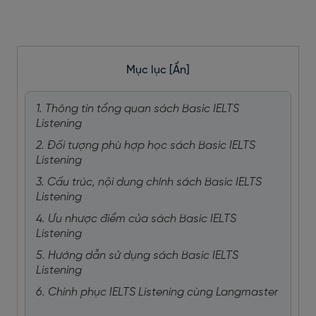
Mục lục
[Ẩn]
1. Thông tin tổng quan sách Basic IELTS
Listening
2. Đối tượng phù hợp học sách Basic IELTS
Listening
3. Cấu trúc, nội dung chính sách Basic IELTS
Listening
4. Ưu nhược điểm của sách Basic IELTS
Listening
5. Hướng dẫn sử dụng sách Basic IELTS
Listening
6. Chinh phục IELTS Listening cùng Langmaster