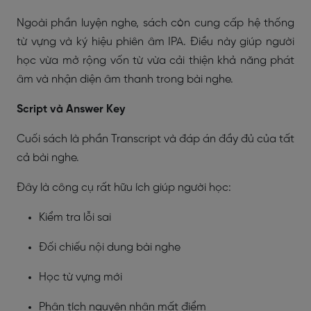
Ngoài phần luyện nghe, sách còn cung cấp hệ thống
từ vựng và ký hiệu phiên âm IPA. Điều này giúp người
học vừa mở rộng vốn từ vừa cải thiện khả năng phát
âm và nhận diện âm thanh trong bài nghe.
Script và Answer Key
Cuối sách là phần Transcript và đáp án đầy đủ của tất
cả bài nghe.
Đây là công cụ rất hữu ích giúp người học:
Kiểm tra lỗi sai
Đối chiếu nội dung bài nghe
Học từ vựng mới
Phân tích nguyên nhân mất điểm