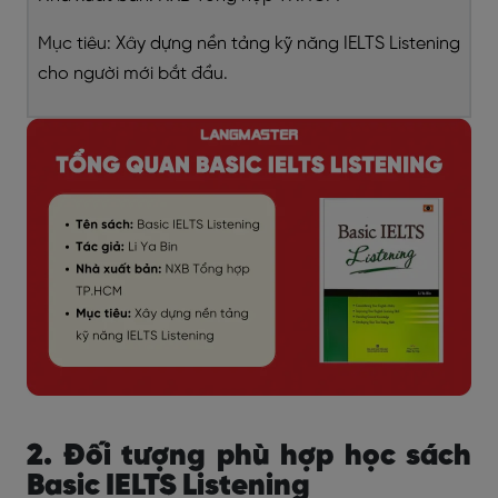
Mục tiêu: Xây dựng nền tảng kỹ năng IELTS Listening
cho người mới bắt đầu.
2. Đối tượng phù hợp học sách
Basic IELTS Listening