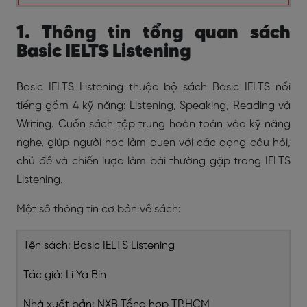
1. Thông tin tổng quan sách
Basic IELTS Listening
Basic IELTS Listening thuộc bộ sách Basic IELTS nổi
tiếng gồm 4 kỹ năng: Listening, Speaking, Reading và
Writing. Cuốn sách tập trung hoàn toàn vào kỹ năng
nghe, giúp người học làm quen với các dạng câu hỏi,
chủ đề và chiến lược làm bài thường gặp trong IELTS
Listening.
Một số thông tin cơ bản về sách:
Tên sách: Basic IELTS Listening
Tác giả: Li Ya Bin
Nhà xuất bản: NXB Tổng hợp TP.HCM