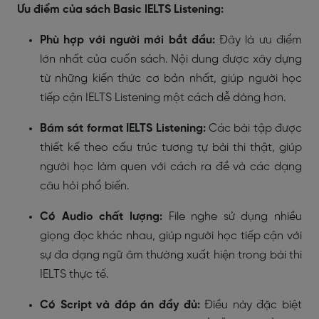
Ưu điểm của sách Basic IELTS Listening:
Phù hợp với người mới bắt đầu:
Đây là ưu điểm
lớn nhất của cuốn sách. Nội dung được xây dựng
từ những kiến thức cơ bản nhất, giúp người học
tiếp cận IELTS Listening một cách dễ dàng hơn.
Bám sát format IELTS Listening:
Các bài tập được
thiết kế theo cấu trúc tương tự bài thi thật, giúp
người học làm quen với cách ra đề và các dạng
câu hỏi phổ biến.
Có Audio chất lượng:
File nghe sử dụng nhiều
giọng đọc khác nhau, giúp người học tiếp cận với
sự đa dạng ngữ âm thường xuất hiện trong bài thi
IELTS thực tế.
Có Script và đáp án đầy đủ:
Điều này đặc biệt