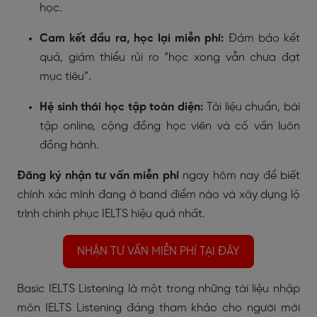
học.
Cam kết đầu ra, học lại miễn phí:
Đảm bảo kết
quả, giảm thiểu rủi ro “học xong vẫn chưa đạt
mục tiêu”.
Hệ sinh thái học tập toàn diện:
Tài liệu chuẩn, bài
tập online, cộng đồng học viên và cố vấn luôn
đồng hành.
Đăng ký nhận tư vấn miễn phí
ngay hôm nay để biết
chính xác mình đang ở band điểm nào và xây dựng lộ
trình chinh phục IELTS hiệu quả nhất.
NHẬN TƯ VẤN MIỄN PHÍ TẠI ĐÂY
Basic IELTS Listening là một trong những tài liệu nhập
môn IELTS Listening đáng tham khảo cho người mới