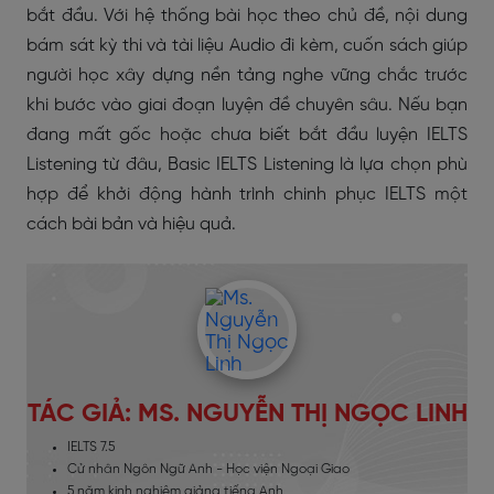
bắt đầu. Với hệ thống bài học theo chủ đề, nội dung
bám sát kỳ thi và tài liệu Audio đi kèm, cuốn sách giúp
người học xây dựng nền tảng nghe vững chắc trước
khi bước vào giai đoạn luyện đề chuyên sâu. Nếu bạn
đang mất gốc hoặc chưa biết bắt đầu luyện IELTS
Listening từ đâu, Basic IELTS Listening là lựa chọn phù
hợp để khởi động hành trình chinh phục IELTS một
cách bài bản và hiệu quả.
TÁC GIẢ: MS. NGUYỄN THỊ NGỌC LINH
IELTS 7.5
Cử nhân Ngôn Ngữ Anh - Học viện Ngoại Giao
5 năm kinh nghiệm giảng tiếng Anh