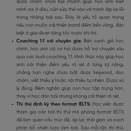
được chấm chữa bài nhanh giúp học sinh biết
mình sai ở đâu, cần sửa thế nào và tránh lặp lại lỗi
trong những bài sau. Đây là yếu tố quan trọng
nếu con muốn cải thiện band điểm bền vững, đặc
biệt ở giai đoạn tăng tốc trước khi thi.
Coaching 1:1 với chuyên gia:
Bên cạnh giờ học
chính, học sinh có cơ hội được hỗ trợ chuyên sâu
qua các buổi coaching 1:1. Hình thức này giúp học
sinh cải thiện điểm yếu rõ rệt ở từng kỹ năng,
chẳng hạn nghe chưa bắt được keyword, đọc
chậm, viết thiếu ý hoặc nói thiếu tự nhiên. Được xử
lý đúng điểm nghẽn giúp con học tập trung hơn,
thay vì học dàn trải nhưng không cải thiện rõ rệt.
Thi thử định kỳ theo format IELTS:
Học viên được
tham gia các bài thi thử mô phỏng format IELTS
để làm quen cấu trúc đề, áp lực thời gian và cách
phân bổ chiến lược làm bài. Sau mỗi lần thi thử,