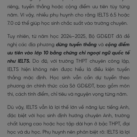
riêng, tuyển thẳng hoặc cộng điểm ưu tiên tùy từng
năm. Vì vậy, nhiều phụ huynh cho rằng IELTS 6.5 hoặc
7.0 có thể giúp học sinh chắc suất vào trường chuyên.
Tuy nhiên, từ năm học 2024–2025, Bộ GD&ĐT đã đề
nghị các địa phương
dừng tuyển thẳng
và
cộng điểm
ưu tiên vào lớp 10 bằng chứng chỉ ngoại ngữ quốc tế
như IELTS.
Do đó, với trường THPT chuyên công lập,
IELTS hiện không nên được hiểu là điều kiện tuyển
thẳng mặc định. Học sinh vẫn cần dự tuyển theo
phương án chính thức của Sở GD&ĐT, bao gồm môn
thi, cách tính điểm, chỉ tiêu và nguyện vọng từng năm.
Dù vậy, IELTS vẫn là lợi thế lớn về năng lực tiếng Anh,
đặc biệt với học sinh định hướng chuyên Anh, trường
chất lượng cao hoặc học tập dài hạn ở bậc THPT, đại
học và du học. Phụ huynh nên phân biệt rõ: IELTS là lợi