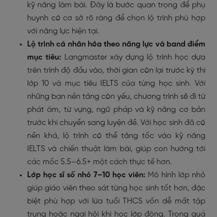
kỹ năng làm bài. Đây là bước quan trọng để phụ
huynh có cơ sở rõ ràng để chọn lộ trình phù hợp
với năng lực hiện tại.
Lộ trình cá nhân hóa theo năng lực và band điểm
mục tiêu:
Langmaster xây dựng lộ trình học dựa
trên trình độ đầu vào, thời gian còn lại trước kỳ thi
lớp 10 và mục tiêu IELTS của từng học sinh. Với
những bạn nền tảng còn yếu, chương trình sẽ đi từ
phát âm, từ vựng, ngữ pháp và kỹ năng cơ bản
trước khi chuyển sang luyện đề. Với học sinh đã có
nền khá, lộ trình có thể tăng tốc vào kỹ năng
IELTS và chiến thuật làm bài, giúp con hướng tới
các mốc 5.5–6.5+ một cách thực tế hơn.
Lớp học sĩ số nhỏ 7–10 học viên:
Mô hình lớp nhỏ
giúp giáo viên theo sát từng học sinh tốt hơn, đặc
biệt phù hợp với lứa tuổi THCS vốn dễ mất tập
trung hoặc ngại hỏi khi học lớp đông. Trong quá