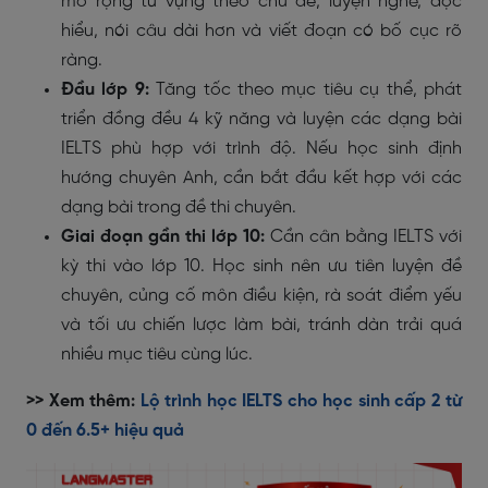
mở rộng từ vựng theo chủ đề, luyện nghe, đọc
hiểu, nói câu dài hơn và viết đoạn có bố cục rõ
ràng.
Đầu lớp 9:
Tăng tốc theo mục tiêu cụ thể, phát
triển đồng đều 4 kỹ năng và luyện các dạng bài
IELTS phù hợp với trình độ. Nếu học sinh định
hướng chuyên Anh, cần bắt đầu kết hợp với các
dạng bài trong đề thi chuyên.
Giai đoạn gần thi lớp 10:
Cần cân bằng IELTS với
kỳ thi vào lớp 10. Học sinh nên ưu tiên luyện đề
chuyên, củng cố môn điều kiện, rà soát điểm yếu
và tối ưu chiến lược làm bài, tránh dàn trải quá
nhiều mục tiêu cùng lúc.
>> Xem thêm:
Lộ trình học IELTS cho học sinh cấp 2 từ
0 đến 6.5+ hiệu quả