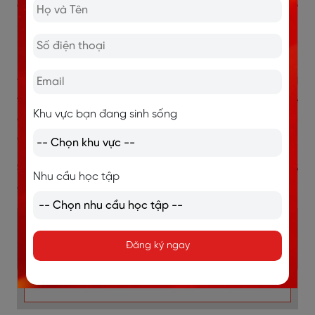
đặc biệt nếu con đặt mục tiêu chuyên Anh, trường top
hoặc định hướng học thuật dài hạn. Với học sinh có
IELTS 7.0+, lợi thế lớn nhất là nền tảng tiếng Anh đã
khá vững. Tuy nhiên, đề chuyên Anh lớp 10 vẫn có đặc
thù riêng và không giống hoàn toàn bài thi IELTS. Vì
vậy, học sinh cần kết hợp luyện IELTS với luyện đề
Khu vực bạn đang sinh sống
chuyên để tránh tình trạng band IELTS cao nhưng
chưa quen cấu trúc thi vào 10.
>> Xem thêm:
Học sinh cấp 2 nên học TOEIC hay IELTS
Nhu cầu học tập
để tăng lợi thế trong tương lai?
Học mãi mà IELTS không lên band? Học
thử IELTS miễn phí cùng giáo viên 7.5+,
Đăng ký ngay
chấm chữa lỗi sai ngay lập tức.
👉
Đăng ký học thử miễn phí ngay