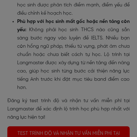
học sinh được phân tích điểm mạnh, điểm yếu để
điều chỉnh kế hoạch học.
Phù hợp với học sinh mất gốc hoặc nền tảng còn
yếu:
Không phải học sinh THCS nào cũng sẵn
sàng bước ngay vào luyện đề IELTS. Nhiều bạn
còn hổng ngữ pháp, thiếu từ vựng, phát âm chưa
chuẩn hoặc chưa biết cách tự học. Lộ trình tại
Langmaster được xây dựng từ nền tảng đến nâng
cao, giúp học sinh từng bước cải thiện năng lực
tiếng Anh trước khi đặt mục tiêu band điểm cao
hơn.
Đăng ký test trình độ và nhận tư vấn miễn phí tại
Langmaster để xác định lộ trình học phù hợp nhất với
năng lực hiện tại!
TEST TRÌNH ĐỘ VÀ NHẬN TƯ VẤN MIỄN PHÍ TẠI