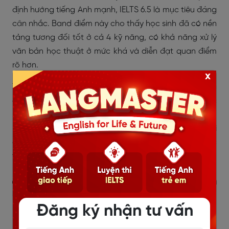
định hướng tiếng Anh mạnh, IELTS 6.5 là mục tiêu đáng
cân nhắc. Band điểm này cho thấy học sinh đã có nền
tảng tương đối tốt ở cả 4 kỹ năng, có khả năng xử lý
văn bản học thuật ở mức khá và diễn đạt quan điểm
rõ hơn.
x
Tuy nhiên, phụ huynh cần hiểu rằng IELTS 6.5 không
đồng nghĩa “chắc chắn vào trường chuyên”. Một học
sinh có IELTS 6.5 vẫn cần luyện đề chuyên, củng cố
ngữ pháp
nâng cao, từ vựng chuyên sâu, dạng bài
đọc hiểu, viết lại câu, cloze test hoặc các phần đặc
thù theo đề thi từng địa phương.
4.3. Mục tiêu 7.0+ IELTS: Lợi thế mạnh
nhưng vẫn cần luyện thi chuyên
Đăng ký nhận tư vấn
IELTS 7.0 trở lên là mức band rất tốt với học sinh THCS,