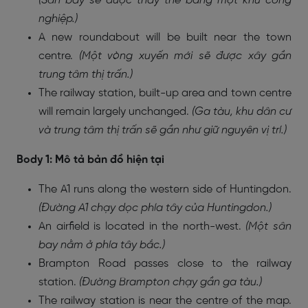
(Sân bay sẽ được thay thế bằng một khu công
nghiệp.)
A new roundabout will be built near the town
centre.
(Một vòng xuyến mới sẽ được xây gần
trung tâm thị trấn.)
The railway station, built-up area and town centre
will remain largely unchanged.
(Ga tàu, khu dân cư
và trung tâm thị trấn sẽ gần như giữ nguyên vị trí.)
Body 1: Mô tả bản đồ hiện tại
The A1 runs along the western side of Huntingdon.
(Đường A1 chạy dọc phía tây của Huntingdon.)
An airfield is located in the north-west.
(Một sân
bay nằm ở phía tây bắc.)
Brampton Road passes close to the railway
station.
(Đường Brampton chạy gần ga tàu.)
The railway station is near the centre of the map.