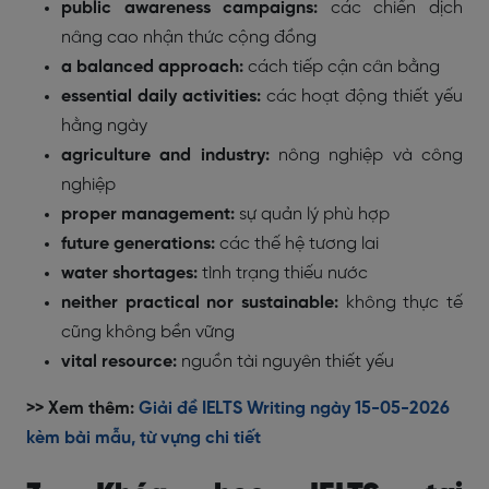
public awareness campaigns:
các chiến dịch
nâng cao nhận thức cộng đồng
a balanced approach:
cách tiếp cận cân bằng
essential daily activities:
các hoạt động thiết yếu
hằng ngày
agriculture and industry:
nông nghiệp và công
nghiệp
proper management:
sự quản lý phù hợp
future generations:
các thế hệ tương lai
water shortages:
tình trạng thiếu nước
neither practical nor sustainable:
không thực tế
cũng không bền vững
vital resource:
nguồn tài nguyên thiết yếu
>> Xem thêm:
Giải đề IELTS Writing ngày 15-05-2026
kèm bài mẫu, từ vựng chi tiết