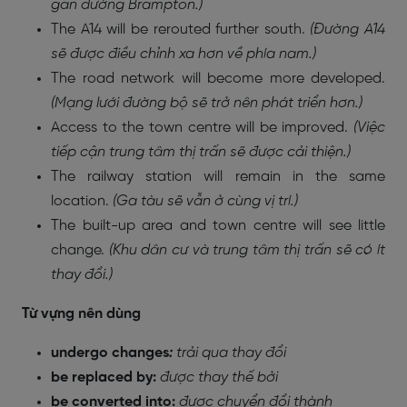
gần đường Brampton.)
The A14 will be rerouted further south.
(Đường A14
sẽ được điều chỉnh xa hơn về phía nam.)
The road network will become more developed.
(Mạng lưới đường bộ sẽ trở nên phát triển hơn.)
Access to the town centre will be improved.
(Việc
tiếp cận trung tâm thị trấn sẽ được cải thiện.)
The railway station will remain in the same
location.
(Ga tàu sẽ vẫn ở cùng vị trí.)
The built-up area and town centre will see little
change.
(Khu dân cư và trung tâm thị trấn sẽ có ít
thay đổi.)
Từ vựng nên dùng
undergo
changes
:
trải qua thay đổi
be replaced by:
được thay thế bởi
be converted into:
được chuyển đổi thành