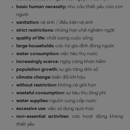
basic human necessity:
nhu cầu thiết yếu của con
người
sanitation:
vệ sinh / điều kiện vệ sinh
strict restrictions:
những hạn chế nghiêm ngặt
quality of life:
chất lượng cuộc sống
large households:
các hộ gia đình đông người
water consumption:
việc tiêu thụ nước
increasingly scarce:
ngày càng khan hiếm
population growth:
sự gia tăng dân số
climate change:
biến đổi khí hậu
without restriction:
không có giới hạn
wasteful consumption:
sự tiêu thụ lãng phí
water supplies:
nguồn cung cấp nước
excessive use
: việc sử dụng quá mức
non-essential activities:
các hoạt động không
thiết yếu