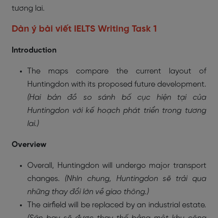
tương lai.
Dàn ý bài viết IELTS Writing Task 1
Introduction
The maps compare the current layout of
Huntingdon with its proposed future development.
(Hai bản đồ so sánh bố cục hiện tại của
Huntingdon với kế hoạch phát triển trong tương
lai.)
Overview
Overall, Huntingdon will undergo major transport
changes.
(Nhìn chung, Huntingdon sẽ trải qua
những thay đổi lớn về giao thông.)
The airfield will be replaced by an industrial estate.