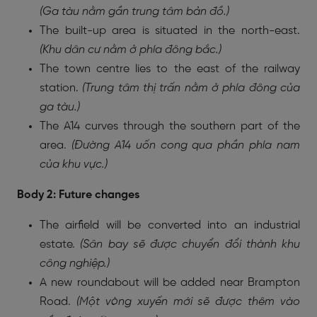
(Ga tàu nằm gần trung tâm bản đồ.)
The built-up area is situated in the north-east.
(Khu dân cư nằm ở phía đông bắc.)
The town centre lies to the east of the railway
station.
(Trung tâm thị trấn nằm ở phía đông của
ga tàu.)
The A14 curves through the southern part of the
area.
(Đường A14 uốn cong qua phần phía nam
của khu vực.)
Body 2: Future changes
The airfield will be converted into an industrial
estate.
(Sân bay sẽ được chuyển đổi thành khu
công nghiệp.)
A new roundabout will be added near Brampton
Road.
(Một vòng xuyến mới sẽ được thêm vào