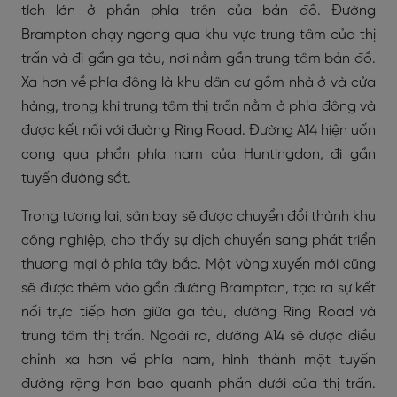
tích lớn ở phần phía trên của bản đồ. Đường
Brampton chạy ngang qua khu vực trung tâm của thị
trấn và đi gần ga tàu, nơi nằm gần trung tâm bản đồ.
Xa hơn về phía đông là khu dân cư gồm nhà ở và cửa
hàng, trong khi trung tâm thị trấn nằm ở phía đông và
được kết nối với đường Ring Road. Đường A14 hiện uốn
cong qua phần phía nam của Huntingdon, đi gần
tuyến đường sắt.
Trong tương lai, sân bay sẽ được chuyển đổi thành khu
công nghiệp, cho thấy sự dịch chuyển sang phát triển
thương mại ở phía tây bắc. Một vòng xuyến mới cũng
sẽ được thêm vào gần đường Brampton, tạo ra sự kết
nối trực tiếp hơn giữa ga tàu, đường Ring Road và
trung tâm thị trấn. Ngoài ra, đường A14 sẽ được điều
chỉnh xa hơn về phía nam, hình thành một tuyến
đường rộng hơn bao quanh phần dưới của thị trấn.