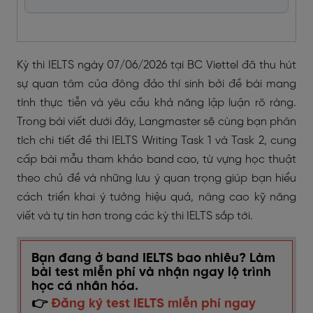
Kỳ thi IELTS ngày 07/06/2026 tại BC Viettel đã thu hút
sự quan tâm của đông đảo thí sinh bởi đề bài mang
tính thực tiễn và yêu cầu khả năng lập luận rõ ràng.
Trong bài viết dưới đây, Langmaster sẽ cùng bạn phân
tích chi tiết đề thi IELTS Writing Task 1 và Task 2, cung
cấp bài mẫu tham khảo band cao, từ vựng học thuật
theo chủ đề và những lưu ý quan trọng giúp bạn hiểu
cách triển khai ý tưởng hiệu quả, nâng cao kỹ năng
viết và tự tin hơn trong các kỳ thi IELTS sắp tới.
Bạn đang ở band IELTS bao nhiêu? Làm
bài test miễn phí và nhận ngay lộ trình
học cá nhân hóa.
👉
Đăng ký test IELTS miễn phí ngay