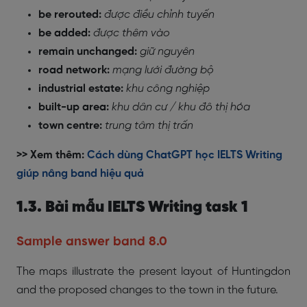
be rerouted:
được điều chỉnh tuyến
be added:
được thêm vào
remain unchanged:
giữ nguyên
road network:
mạng lưới đường bộ
industrial estate:
khu công nghiệp
built-up area:
khu dân cư / khu đô thị hóa
town centre:
trung tâm thị trấn
>> Xem thêm:
Cách dùng ChatGPT học IELTS Writing
giúp nâng band hiệu quả
1.3. Bài mẫu IELTS Writing task 1
Sample answer band 8.0
The maps illustrate the present layout of Huntingdon
and the proposed changes to the town in the future.