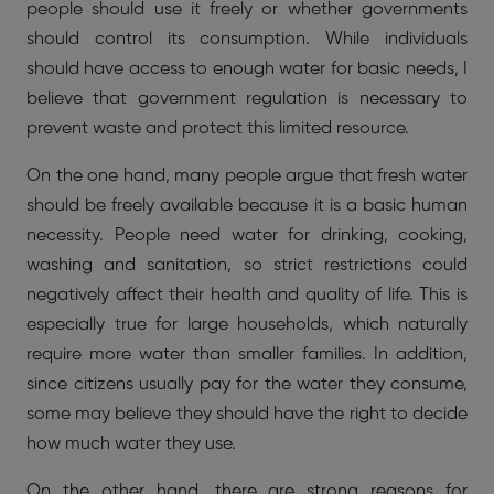
people should use it freely or whether governments
should control its consumption. While individuals
should have access to enough water for basic needs, I
believe that government regulation is necessary to
prevent waste and protect this limited resource.
On the one hand, many people argue that fresh water
should be freely available because it is a basic human
necessity. People need water for drinking, cooking,
washing and sanitation, so strict restrictions could
negatively affect their health and quality of life. This is
especially true for large households, which naturally
require more water than smaller families. In addition,
since citizens usually pay for the water they consume,
some may believe they should have the right to decide
how much water they use.
On the other hand, there are strong reasons for