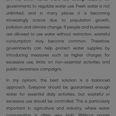
governments to regulate water use. Fresh water is not
unlimited, and in many places it is becoming
increasingly scarce due to population growth,
pollution and climate change. If people and businesses
are allowed to use water without restriction, wasteful
consumption may become common. Therefore,
governments can help protect water supplies by
introducing measures such as higher charges for
excessive use, limits on non-essential activities and
public awareness campaigns.
In my opinion, the best solution is a balanced
approach. Everyone should be guaranteed enough
water for essential daily activities, but wasteful or
excessive use should be controlled. This is particularly
important in agriculture and industry, where water
consumption is often very high. Without proper