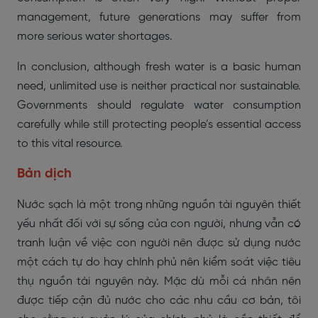
management, future generations may suffer from
more serious water shortages.
In conclusion, although fresh water is a basic human
need, unlimited use is neither practical nor sustainable.
Governments should regulate water consumption
carefully while still protecting people’s essential access
to this vital resource.
Bản dịch
Nước sạch là một trong những nguồn tài nguyên thiết
yếu nhất đối với sự sống của con người, nhưng vẫn có
tranh luận về việc con người nên được sử dụng nước
một cách tự do hay chính phủ nên kiểm soát việc tiêu
thụ nguồn tài nguyên này. Mặc dù mỗi cá nhân nên
được tiếp cận đủ nước cho các nhu cầu cơ bản, tôi