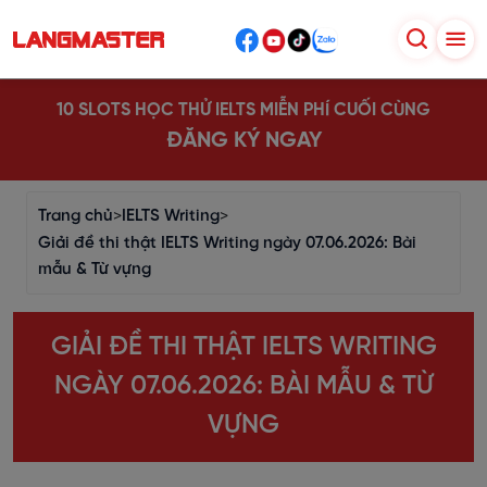
10 SLOTS HỌC THỬ IELTS MIỄN PHÍ CUỐI CÙNG
ĐĂNG KÝ NGAY
Trang chủ
>
IELTS Writing
>
Giải đề thi thật IELTS Writing ngày 07.06.2026: Bài
mẫu & Từ vựng
GIẢI ĐỀ THI THẬT IELTS WRITING
NGÀY 07.06.2026: BÀI MẪU & TỪ
VỰNG