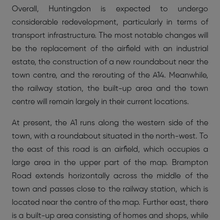
Overall, Huntingdon is expected to undergo
considerable redevelopment, particularly in terms of
transport infrastructure. The most notable changes will
be the replacement of the airfield with an industrial
estate, the construction of a new roundabout near the
town centre, and the rerouting of the A14. Meanwhile,
the railway station, the built-up area and the town
centre will remain largely in their current locations.
At present, the A1 runs along the western side of the
town, with a roundabout situated in the north-west. To
the east of this road is an airfield, which occupies a
large area in the upper part of the map. Brampton
Road extends horizontally across the middle of the
town and passes close to the railway station, which is
located near the centre of the map. Further east, there
is a built-up area consisting of homes and shops, while