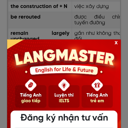
the construction of + N
việc xây dựng
be rerouted
được điều chỉnh
tuyến đường
remain largely
gần như không thay
unchanged
đổi
x
be situated in
nằm ở
be located near/in
nằm gần / nằm ở
lie to the
nằm ở phía
east/west/north/south
đông/tây/bắc/nam
of
của
extend across/through
kéo dài qua
consist of + N
bao gồm
be connected to
được kết nối với
Đăng ký nhận tư vấn
suggest a shift
cho thấy sự chuyển