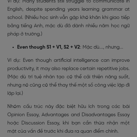
Ví dụ: Many students still struggle to communicate in
English, despite spending years learning grammar at
school. (Nhiều học sinh vẫn gặp khó khăn khi giao tiếp
bằng tiếng Anh, mặc dù đã dành nhiều năm học ngữ
pháp ở trường.)
Even though S1 + V1, S2 + V2
: Mặc dù..., nhưng...
Ví dụ: Even though artificial intelligence can improve
productivity, it may also replace certain repetitive jobs.
(Mặc dù trí tuệ nhân tạo có thể cải thiện năng suất,
nhưng nó cũng có thể thay thế một số công việc lặp đi
lặp lại.)
Nhóm cấu trúc này đặc biệt hữu ích trong các bài
Opinion Essay, Advantages and Disadvantages Essay
hoặc Discussion Essay, khi bạn cần thừa nhận một
mặt của vấn đề trước khi đưa ra quan điểm chính.