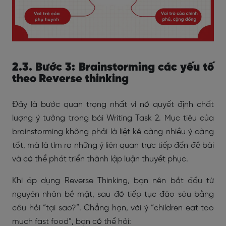
2.3. Bước 3: Brainstorming các yếu tố
theo Reverse thinking
Đây là bước quan trọng nhất vì nó quyết định chất
lượng ý tưởng trong bài Writing Task 2. Mục tiêu của
brainstorming không phải là liệt kê càng nhiều ý càng
tốt, mà là tìm ra những ý liên quan trực tiếp đến đề bài
và có thể phát triển thành lập luận thuyết phục.
Khi áp dụng Reverse Thinking, bạn nên bắt đầu từ
nguyên nhân bề mặt, sau đó tiếp tục đào sâu bằng
câu hỏi “tại sao?”. Chẳng hạn, với ý “children eat too
much fast food”, bạn có thể hỏi: