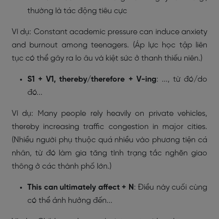
thường là tác động tiêu cực
Ví dụ: Constant academic pressure can induce anxiety
and burnout among teenagers. (Áp lực học tập liên
tục có thể gây ra lo âu và kiệt sức ở thanh thiếu niên.)
S1 + V1, thereby/therefore + V-ing
: ..., từ đó/do
đó...
Ví dụ: Many people rely heavily on private vehicles,
thereby increasing traffic congestion in major cities.
(Nhiều người phụ thuộc quá nhiều vào phương tiện cá
nhân, từ đó làm gia tăng tình trạng tắc nghẽn giao
thông ở các thành phố lớn.)
This can ultimately affect + N
: Điều này cuối cùng
có thể ảnh hưởng đến...