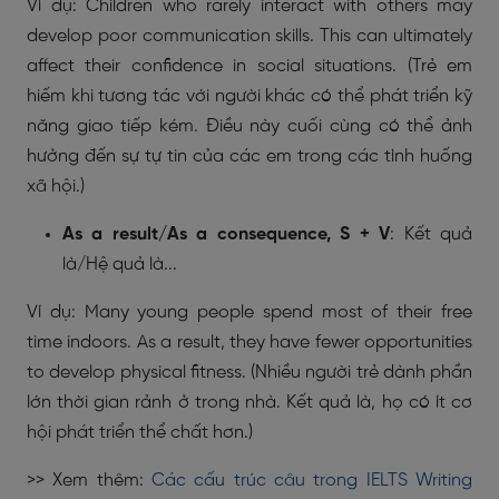
Ví dụ: Children who rarely interact with others may
develop poor communication skills. This can ultimately
affect their confidence in social situations. (Trẻ em
hiếm khi tương tác với người khác có thể phát triển kỹ
năng giao tiếp kém. Điều này cuối cùng có thể ảnh
hưởng đến sự tự tin của các em trong các tình huống
xã hội.)
As a result/As a consequence, S + V
: Kết quả
là/Hệ quả là...
Ví dụ: Many young people spend most of their free
time indoors. As a result, they have fewer opportunities
to develop physical fitness. (Nhiều người trẻ dành phần
lớn thời gian rảnh ở trong nhà. Kết quả là, họ có ít cơ
hội phát triển thể chất hơn.)
>> Xem thêm:
Các cấu trúc câu trong IELTS Writing