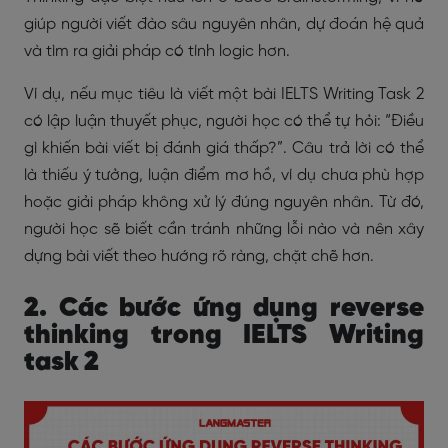
giúp người viết đào sâu nguyên nhân, dự đoán hệ quả
và tìm ra giải pháp có tính logic hơn.
Ví dụ, nếu mục tiêu là viết một bài IELTS Writing Task 2
có lập luận thuyết phục, người học có thể tự hỏi: “Điều
gì khiến bài viết bị đánh giá thấp?”. Câu trả lời có thể
là thiếu ý tưởng, luận điểm mơ hồ, ví dụ chưa phù hợp
hoặc giải pháp không xử lý đúng nguyên nhân. Từ đó,
người học sẽ biết cần tránh những lỗi nào và nên xây
dựng bài viết theo hướng rõ ràng, chặt chẽ hơn.
2. Các bước ứng dụng reverse
thinking trong IELTS Writing
task 2