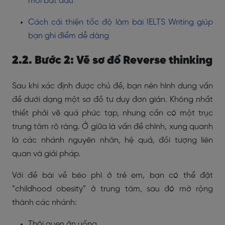
mới bắt đầu
Cách cải thiện tốc độ làm bài IELTS Writing giúp
bạn ghi điểm dễ dàng
2.2. Bước 2: Vẽ sơ đồ Reverse thinking
Sau khi xác định được chủ đề, bạn nên hình dung vấn
đề dưới dạng một sơ đồ tư duy đơn giản. Không nhất
thiết phải vẽ quá phức tạp, nhưng cần có một trục
trung tâm rõ ràng. Ở giữa là vấn đề chính, xung quanh
là các nhánh nguyên nhân, hệ quả, đối tượng liên
quan và giải pháp.
Với đề bài về béo phì ở trẻ em, bạn có thể đặt
“childhood obesity” ở trung tâm, sau đó mở rộng
thành các nhánh:
Thói quen ăn uống.