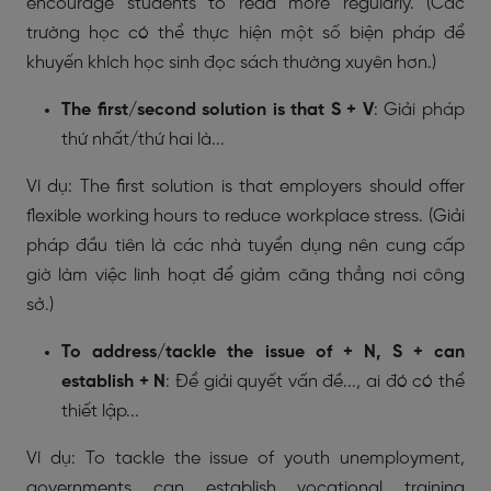
encourage students to read more regularly. (Các
trường học có thể thực hiện một số biện pháp để
khuyến khích học sinh đọc sách thường xuyên hơn.)
The first/second solution is that S + V
: Giải pháp
thứ nhất/thứ hai là...
Ví dụ: The first solution is that employers should offer
flexible working hours to reduce workplace stress. (Giải
pháp đầu tiên là các nhà tuyển dụng nên cung cấp
giờ làm việc linh hoạt để giảm căng thẳng nơi công
sở.)
To address/tackle the issue of + N, S + can
establish + N
: Để giải quyết vấn đề..., ai đó có thể
thiết lập...
Ví dụ: To tackle the issue of youth unemployment,
governments can establish vocational training