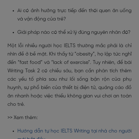
Ai có ảnh hưởng trực tiếp đến thói quen ăn uống
và vận động của trẻ?
Giải pháp nào có thể xử lý đúng nguyên nhân đó?
Một lỗi nhiều người học IELTS thường mắc phải là chỉ
nhìn đề ở bề mặt. Khi thấy từ “obesity”, họ lập tức nghĩ
đến “fast food” và “lack of exercise”. Tuy nhiên, để bài
Writing Task 2 có chiều sâu, bạn cần phân tích thêm
các yếu tố phía sau như lối sống bận rộn của phụ
huynh, sự phổ biến của thiết bị điện tử, quảng cáo đồ
ăn nhanh hoặc việc thiếu không gian vui chơi an toàn
cho trẻ.
>> Xem thêm:
Hướng dẫn tự học IELTS Writing tại nhà cho người