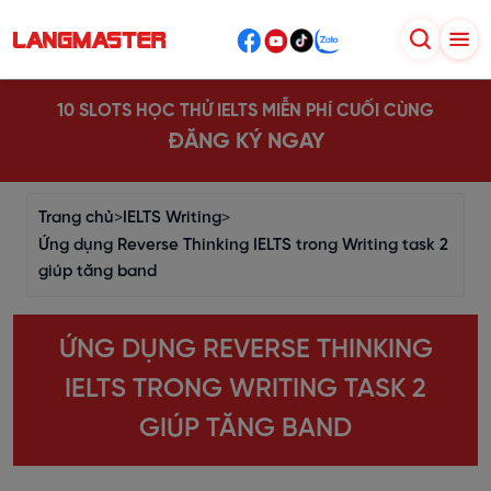
10 SLOTS HỌC THỬ IELTS MIỄN PHÍ CUỐI CÙNG
ĐĂNG KÝ NGAY
Trang chủ
>
IELTS Writing
>
Ứng dụng Reverse Thinking IELTS trong Writing task 2
giúp tăng band
ỨNG DỤNG REVERSE THINKING
IELTS TRONG WRITING TASK 2
GIÚP TĂNG BAND