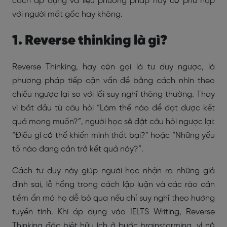
cách áp dụng và liệu phương pháp này có phù hợp
với người mất gốc hay không.
1. Reverse thinking là gì?
Reverse Thinking, hay còn gọi là tư duy ngược, là
phương pháp tiếp cận vấn đề bằng cách nhìn theo
chiều ngược lại so với lối suy nghĩ thông thường. Thay
vì bắt đầu từ câu hỏi “Làm thế nào để đạt được kết
quả mong muốn?”, người học sẽ đặt câu hỏi ngược lại:
“Điều gì có thể khiến mình thất bại?” hoặc “Những yếu
tố nào đang cản trở kết quả này?”.
Cách tư duy này giúp người học nhận ra những giả
định sai, lỗ hổng trong cách lập luận và các rào cản
tiềm ẩn mà họ dễ bỏ qua nếu chỉ suy nghĩ theo hướng
tuyến tính. Khi áp dụng vào IELTS Writing, Reverse
Thinking đặc biệt hữu ích ở bước brainstorming, vì nó