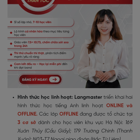
Hình thức học linh hoạt:
Langmaster
triển khai hai
hình thức học tiếng Anh linh hoạt
ONLINE và
OFFLINE
.
Các lớp
OFFLINE
đang được tổ chức tại
3 cơ sở
dành cho học viên khu vực Hà Nội:
169
Xuân Thủy (Cầu Giấy); 179 Trường Chinh (Thanh
Xuân): N03-T7 Ngoại giao đoàn (Bắc Từ Liêm).