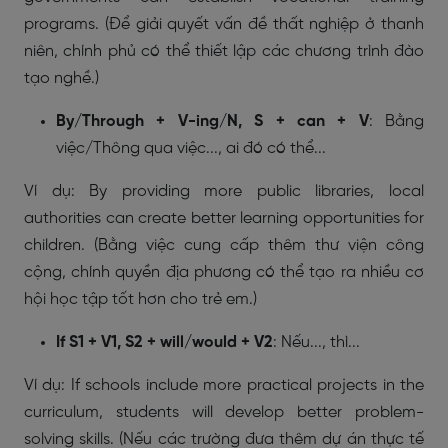
programs. (Để giải quyết vấn đề thất nghiệp ở thanh
niên, chính phủ có thể thiết lập các chương trình đào
tạo nghề.)
By/Through + V-ing/N, S + can + V
: Bằng
việc/Thông qua việc..., ai đó có thể...
Ví dụ: By providing more public libraries, local
authorities can create better learning opportunities for
children. (Bằng việc cung cấp thêm thư viện công
cộng, chính quyền địa phương có thể tạo ra nhiều cơ
hội học tập tốt hơn cho trẻ em.)
If S1 + V1, S2 + will/would + V2
: Nếu..., thì...
Ví dụ: If schools include more practical projects in the
curriculum, students will develop better problem-
solving skills. (Nếu các trường đưa thêm dự án thực tế