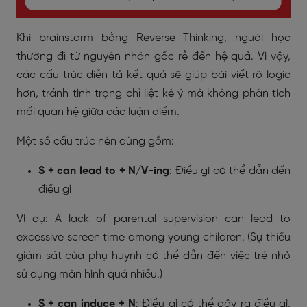
Khi brainstorm bằng Reverse Thinking, người học
thường đi từ nguyên nhân gốc rễ đến hệ quả. Vì vậy,
các cấu trúc diễn tả kết quả sẽ giúp bài viết rõ logic
hơn, tránh tình trạng chỉ liệt kê ý mà không phân tích
mối quan hệ giữa các luận điểm.
Một số cấu trúc nên dùng gồm:
S + can lead to + N/V-ing
: Điều gì có thể dẫn đến
điều gì
Ví dụ: A lack of parental supervision can lead to
excessive screen time among young children. (Sự thiếu
giám sát của phụ huynh có thể dẫn đến việc trẻ nhỏ
sử dụng màn hình quá nhiều.)
S + can induce + N
: Điều gì có thể gây ra điều gì,