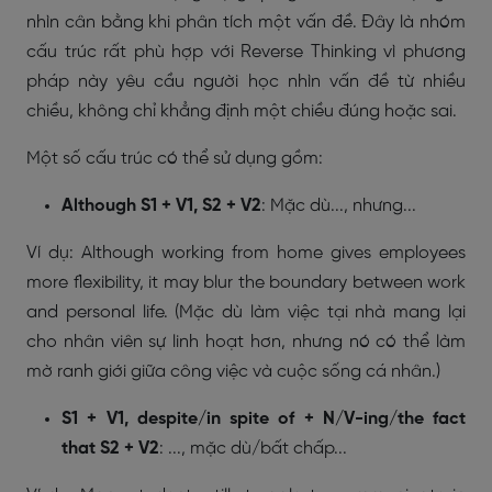
nhìn cân bằng khi phân tích một vấn đề. Đây là nhóm
cấu trúc rất phù hợp với Reverse Thinking vì phương
pháp này yêu cầu người học nhìn vấn đề từ nhiều
chiều, không chỉ khẳng định một chiều đúng hoặc sai.
Một số cấu trúc có thể sử dụng gồm:
Although S1 + V1, S2 + V2
: Mặc dù..., nhưng...
Ví dụ: Although working from home gives employees
more flexibility, it may blur the boundary between work
and personal life. (Mặc dù làm việc tại nhà mang lại
cho nhân viên sự linh hoạt hơn, nhưng nó có thể làm
mờ ranh giới giữa công việc và cuộc sống cá nhân.)
S1 + V1, despite/in spite of + N/V-ing/the fact
that S2 + V2
: ..., mặc dù/bất chấp...