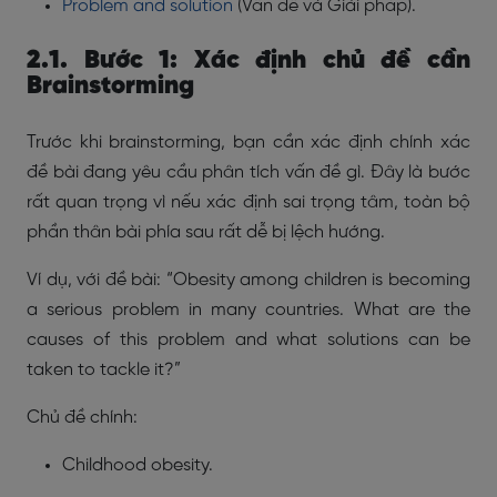
Problem and solution
(Vấn đề và Giải pháp).
2.1. Bước 1: Xác định chủ đề cần
Brainstorming
Trước khi brainstorming, bạn cần xác định chính xác
đề bài đang yêu cầu phân tích vấn đề gì. Đây là bước
rất quan trọng vì nếu xác định sai trọng tâm, toàn bộ
phần thân bài phía sau rất dễ bị lệch hướng.
Ví dụ, với đề bài: “Obesity among children is becoming
a serious problem in many countries. What are the
causes of this problem and what solutions can be
taken to tackle it?”
Chủ đề chính:
Childhood obesity.