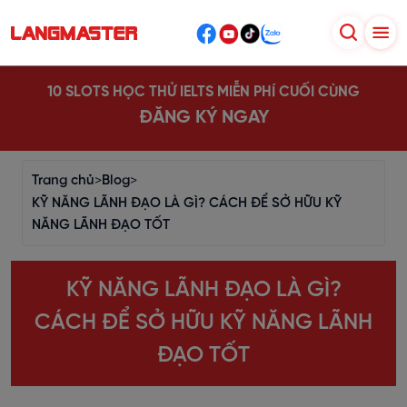
10 SLOTS HỌC THỬ IELTS MIỄN PHÍ CUỐI CÙNG
ĐĂNG KÝ NGAY
Trang chủ
>
Blog
>
KỸ NĂNG LÃNH ĐẠO LÀ GÌ? CÁCH ĐỂ SỞ HỮU KỸ
NĂNG LÃNH ĐẠO TỐT
KỸ NĂNG LÃNH ĐẠO LÀ GÌ?
CÁCH ĐỂ SỞ HỮU KỸ NĂNG LÃNH
ĐẠO TỐT