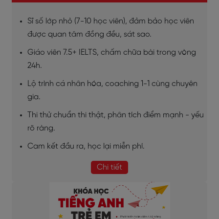
Sĩ số lớp nhỏ (7-10 học viên), đảm bảo học viên
được quan tâm đồng đều, sát sao.
Giáo viên 7.5+ IELTS, chấm chữa bài trong vòng
24h.
Lộ trình cá nhân hóa, coaching 1-1 cùng chuyên
gia.
Thi thử chuẩn thi thật, phân tích điểm mạnh - yếu
rõ ràng.
Cam kết đầu ra, học lại miễn phí.
Chi tiết