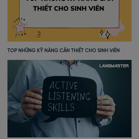
TOP NHỮNG KỸ NĂNG CẦN THIẾT CHO SINH VIÊN