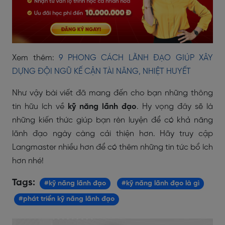
Xem thêm:
9 PHONG CÁCH LÃNH ĐẠO GIÚP XÂY
DỰNG ĐỘI NGŨ KẾ CẬN TÀI NĂNG, NHIỆT HUYẾT
Như vậy bài viết đã mang đến cho bạn những thông
tin hữu ích về
kỹ năng lãnh đạo
. Hy vọng đây sẽ là
những kiến thức giúp bạn rèn luyện để có khả năng
lãnh đạo ngày càng cải thiện hơn. Hãy truy cập
Langmaster nhiều hơn để có thêm những tin tức bổ ích
hơn nhé!
Tags:
#kỹ năng lãnh đạo
#kỹ năng lãnh đạo là gì
#phát triển kỹ năng lãnh đạo