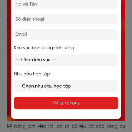
Kỹ năng phân tích dữ liệu
bao gồm khả năng thu
thập, xử lý và phân tích dữ liệu để tìm ra thông tin hữu
ích và đưa ra quyết định
. Điều này có thể bao gồm sử
dụng các công cụ và ngôn ngữ như Excel, SQL, R,
Python, Power BI và Tableau.
Khu vực bạn đang sinh sống
Với sự phát triển của công nghệ thông tin và số liệu kỹ
thuật, việc thu thập, xử lý và phân tích dữ liệu đã trở
thành một yếu tố quan trọng trong quyết định kinh
Nhu cầu học tập
doanh và quản lý hiệu suất.
Thành thạo kỹ năng phân
tích dữ liệu sẽ giúp bạn tìm ra thông tin quan trọng và
hữu ích từ dữ liệu thu thập được
.
Đăng ký ngay
3.8. Kỹ năng xử lý và quản lý dữ liệu
Kỹ năng làm việc với cơ sở dữ liệu và các công cụ