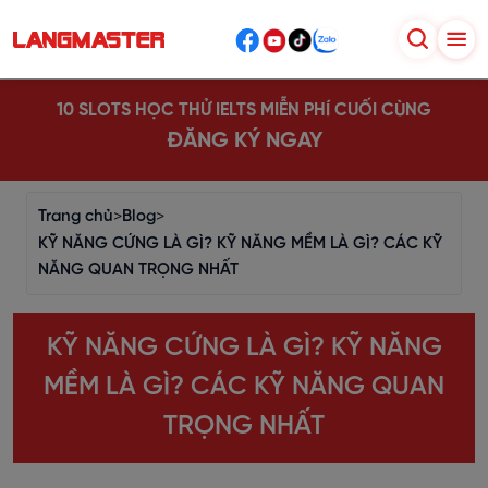
10 SLOTS HỌC THỬ IELTS MIỄN PHÍ CUỐI CÙNG
ĐĂNG KÝ NGAY
Trang chủ
>
Blog
>
KỸ NĂNG CỨNG LÀ GÌ? KỸ NĂNG MỀM LÀ GÌ? CÁC KỸ
NĂNG QUAN TRỌNG NHẤT
KỸ NĂNG CỨNG LÀ GÌ? KỸ NĂNG
MỀM LÀ GÌ? CÁC KỸ NĂNG QUAN
TRỌNG NHẤT