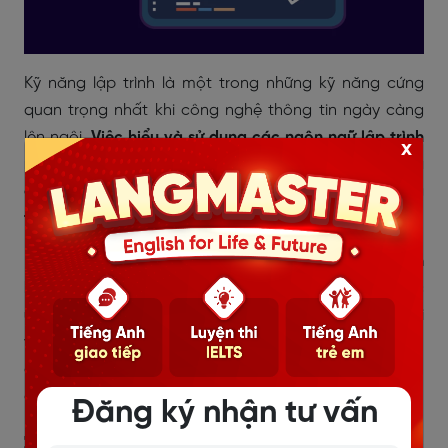
Kỹ năng lập trình là một trong những kỹ năng cứng
quan trọng nhất khi công nghệ thông tin ngày càng
lên ngôi.
Việc hiểu và sử dụng các ngôn ngữ lập trình
x
như Python, Java, C++, JavaScript giúp bạn tạo ra
các ứng dụng, phát triển trang web, xử lý dữ liệu và
thực hiện các công việc kỹ thuật khác
.
Kỹ năng lập trình cho phép bạn biến ý tưởng thành
hiện thực thông qua việc viết mã và xây dựng các
ứng dụng, trang web, hệ thống hoặc giải thuật
. Đối
với lập trình viên, kỹ năng này là cốt lõi để thực hiện
các dự án phần mềm và phát triển các sản phẩm
công nghệ.
Đăng ký nhận tư vấn
3.7. Kỹ năng phân tích dữ liệu