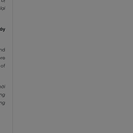
 bị
lại
máy
and
ore
 of
hời
àng
ong