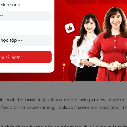
 sinh sống
 essential, especially when using unfamiliar machines. It not o
rectly but also reduces the risk of accidents or damage. From
en leads to unnecessary mistakes that could have been eas
 dẫn là rất cần thiết, đặc biệt khi sử dụng những thiết bị c
 thiết bị được sử dụng đúng cách mà còn giảm nguy cơ tai 
ng ký ngay
tôi, việc bỏ qua hướng dẫn thường dẫn đến những lỗi kh
c.)
sing a machine? (Bạn có đọc hướng dẫn trước khi sử dụng 
at least the basic instructions before using a new machine
feel a bit time-consuming, I believe it saves me more time in 