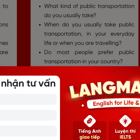
 nhận tư vấn
 ngày 23.02.2026 Part 1
ăm 2026 ngày 23.02 part 1 topic Machine:
the instructions? (Có phải việc đọc hướng dẫn là quan tr