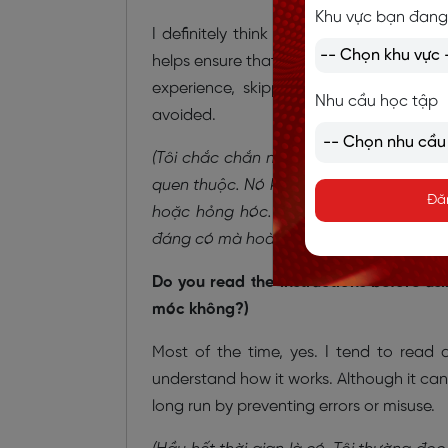
Khu vực bạn đang
I definitely think reading instructions is
helps ensure that the device is used cor
experience, skipping instructions oft
Nhu cầu học tập
avoided.
(Tôi chắc chắn nghĩ rằng việc đọc hướng
quen thuộc. Nó không chỉ giúp đảm bảo
Đă
hoặc hỏng hóc. Theo kinh nghiệm của 
đáng có mà hoàn toàn có thể tránh đượ
Do you read the instructions before u
móc không?)
Most of the time, yes. I tend to read 
understand how it works. Although it can 
long run by preventing errors or misuse.