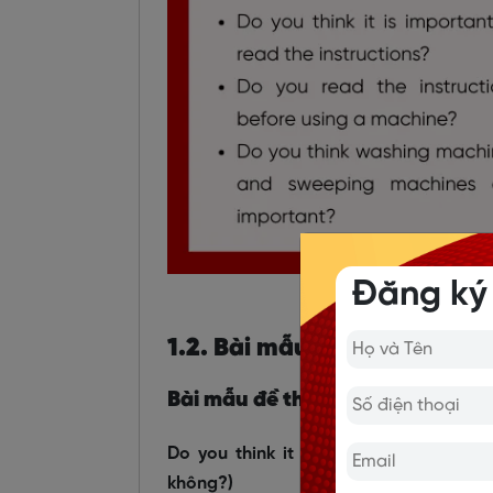
Đăng ký
1.2. Bài mẫu IELTS Speaking
Bài mẫu đề thi IELTS Speaking n
Do you think it is important to read 
không?)