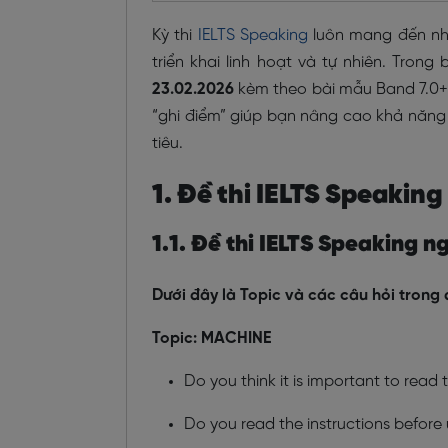
Kỳ thi
IELTS Speaking
luôn mang đến nhi
triển khai linh hoạt và tự nhiên. Tron
23.02.2026
kèm theo bài mẫu Band 7.0+, p
“ghi điểm” giúp bạn nâng cao khả năng
tiêu.
1. Đề thi IELTS Speaking
1.1. Đề thi IELTS Speaking 
Dưới đây là Topic và các câu hỏi trong 
Topic: MACHINE
Do you think it is important to read 
Do you read the instructions before