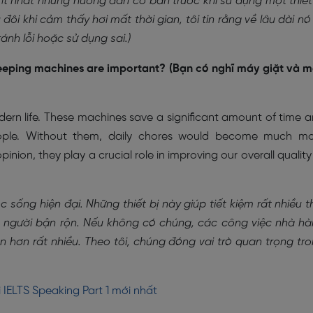
c ít nhất những hướng dẫn cơ bản trước khi sử dụng một thiết
i khi cảm thấy hơi mất thời gian, tôi tin rằng về lâu dài nó 
ánh lỗi hoặc sử dụng sai.)
eeping machines are important? (Bạn có nghĩ máy giặt và 
dern life. These machines save a significant amount of time 
 people. Without them, daily chores would become much m
ion, they play a crucial role in improving our overall quality
sống hiện đại. Những thiết bị này giúp tiết kiệm rất nhiều t
ng người bận rộn. Nếu không có chúng, các công việc nhà h
n hơn rất nhiều. Theo tôi, chúng đóng vai trò quan trọng tr
 IELTS Speaking Part 1 mới nhất