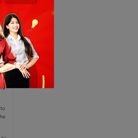
nly
 my
ily
hưa
nạn
ông
máy
 to
the