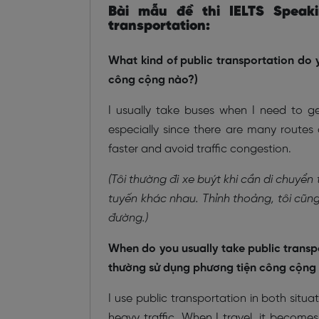
Bài mẫu đề thi IELTS Speak
transportation:
What kind of public transportation do 
công cộng nào?)
I usually take buses when I need to ge
especially since there are many routes a
faster and avoid traffic congestion.
(Tôi thường đi xe buýt khi cần di chuyển 
tuyến khác nhau. Thỉnh thoảng, tôi cũn
đường.)
When do you usually take public transpo
thường sử dụng phương tiện công cộng k
I use public transportation in both situa
heavy traffic. When I travel, it becom