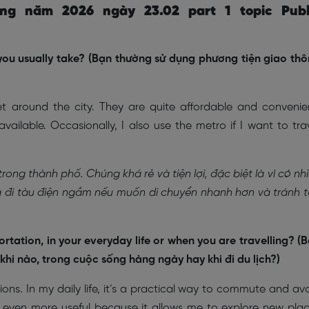
ing năm 2026 ngày 23.02 part 1 topic Publ
you usually take? (Bạn thường sử dụng phương tiện giao th
t around the city. They are quite affordable and convenie
vailable. Occasionally, I also use the metro if I want to tra
trong thành phố. Chúng khá rẻ và tiện lợi, đặc biệt là vì có nh
g đi tàu điện ngầm nếu muốn di chuyển nhanh hơn và tránh 
rtation, in your everyday life or when you are travelling? (
hi nào, trong cuộc sống hàng ngày hay khi đi du lịch?)
tions. In my daily life, it’s a practical way to commute and av
es even more useful because it allows me to explore new pla