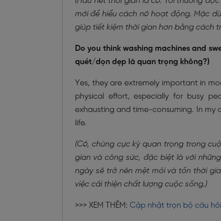
(Hầu hết thời gian là có. Tôi thường đọ
mới để hiểu cách nó hoạt động. Mặc dù đô
giúp tiết kiệm thời gian hơn bằng cách tr
Do you think washing machines and sw
quét/dọn dẹp là quan trọng không?)
Yes, they are extremely important in mo
physical effort, especially for busy
exhausting and time-consuming. In my opin
life.
(Có, chúng cực kỳ quan trọng trong cuộc 
gian và công sức, đặc biệt là với nhữ
ngày sẽ trở nên mệt mỏi và tốn thời gia
việc cải thiện chất lượng cuộc sống.)
>>> XEM THÊM:
Cập nhật trọn bộ câu hỏi