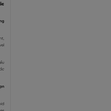
ic
ông
nt,
vel
iều
tắc
Bạn
oid
ces