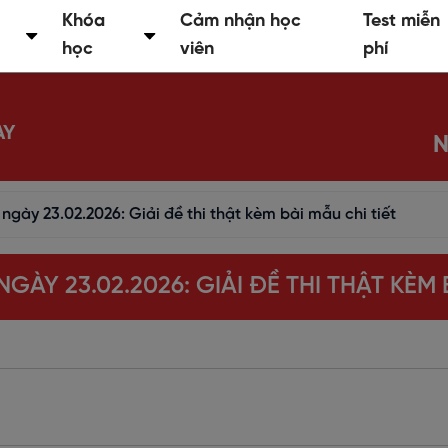
Khóa
Cảm nhận học
Test miễn
học
viên
phí
AY
N
ngày 23.02.2026: Giải đề thi thật kèm bài mẫu chi tiết
NGÀY 23.02.2026: GIẢI ĐỀ THI THẬT KÈM 