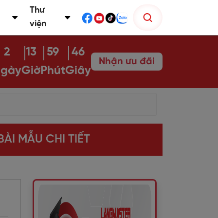
Thư
viện
2
13
59
45
Nhận ưu đãi
gày
Giờ
Phút
Giây
BÀI MẪU CHI TIẾT