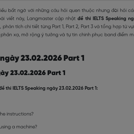
ều bất ngờ với những câu hỏi quen thuộc nhưng đòi hỏi c
g bài viết này, Langmaster cập nhật
đề thi IELTS Speaking n
hân tích chi tiết từng Part 1, Part 2, Part 3 và tổng hợp từ v
 phản xạ, mở rộng ý tưởng và tự tin chinh phục band điểm 
 ngày 23.02.2026 Part 1
ngày 23.02.2026 Part 1
đề thi IELTS Speaking ngày 23.02.2026 Part 1:
the instructions?
 using a machine?