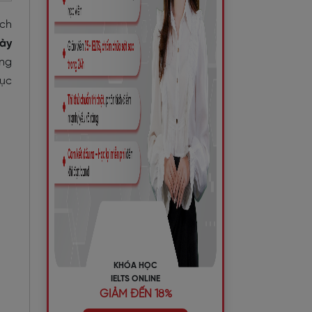
ách
gày
ựng
mục
KHÓA HỌC
IELTS ONLINE
GIẢM ĐẾN 18%