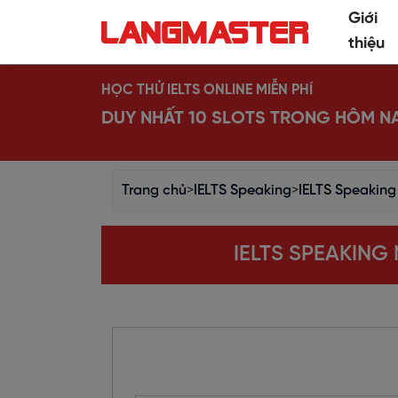
Giới
thiệu
HỌC THỬ IELTS ONLINE MIỄN PHÍ
DUY NHẤT 10 SLOTS TRONG HÔM N
Trang chủ
>
IELTS Speaking
>
IELTS Speaking 
IELTS SPEAKING 