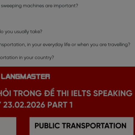
 sweeping machines are important?
do you usually take?
sportation, in your everyday life or when you are travelling?
ortation in your country?