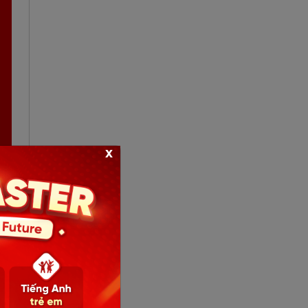
x
ọng