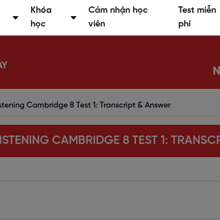
Khóa
Cảm nhận học
Test miễn
học
viên
phí
AY
N
istening Cambridge 8 Test 1: Transcript & Answer
 LISTENING CAMBRIDGE 8 TEST 1: TRANS