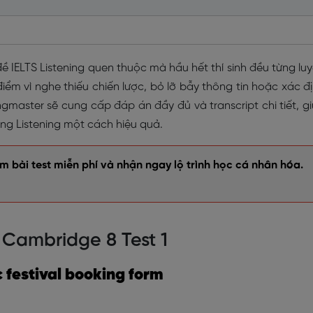
ề IELTS Listening quen thuộc mà hầu hết thí sinh đều từng lu
iểm vì nghe thiếu chiến lược, bỏ lỡ bẫy thông tin hoặc xác đ
ngmaster sẽ cung cấp đáp án đầy đủ và transcript chi tiết, g
ăng Listening một cách hiệu quả.
 bài test miễn phí và nhận ngay lộ trình học cá nhân hóa.
g Cambridge 8 Test 1
c festival booking form