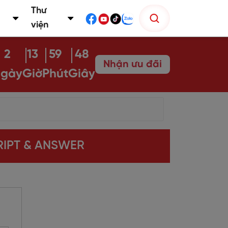
Thư
viện
2
13
59
47
Nhận ưu đãi
gày
Giờ
Phút
Giây
CRIPT & ANSWER