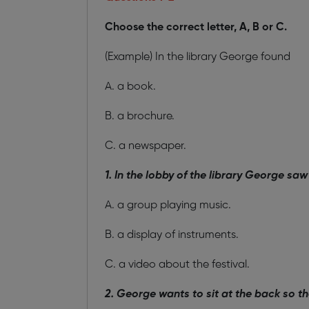
Choose the correct letter, A, B or C.
(Example) In the library George found
A. a book.
B. a brochure.
C. a newspaper.
1. In the lobby of the library George saw
A. a group playing music.
B. a display of instruments.
C. a video about the festival.
2. George wants to sit at the back so t