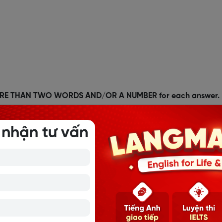
MORE THAN TWO WORDS AND/OR A NUMBER for each answer.
 nhận tư vấn
Price per ticket
No. of tickets