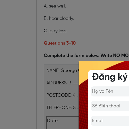
A. see well.
B. hear clearly.
C. pay less.
Questions 3-10
Complete the form below. Write NO 
NAME: George O’Neill
Đăng ký
ADDRESS: 3 ………………….., Westsea
POSTCODE: 4 ……………….
TELEPHONE: 5 ………………….
Date
Event