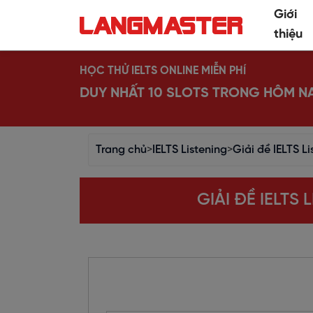
Giới
thiệu
HỌC THỬ IELTS ONLINE MIỄN PHÍ
DUY NHẤT 10 SLOTS TRONG HÔM N
Trang chủ
>
IELTS Listening
>
Giải đề IELTS L
GIẢI ĐỀ IELTS