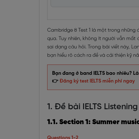
Cambridge 8 Test 1 là một trong những đ
qua. Tuy nhiên, không ít người vẫn mất đ
sai dạng câu hỏi. Trong bài viết này, La
bạn hiểu rõ cách ra đề và cải thiện kỹ n
Bạn đang ở band IELTS bao nhiêu? Làm
👉
Đăng ký test IELTS miễn phí ngay
1. Đề bài IELTS Listenin
1.1. Section 1: Summer musi
Questions 1-2