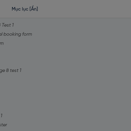
Mục lục
[Ẩn]
 Test 1
val booking form
eum
ge 8 test 1
1
ster