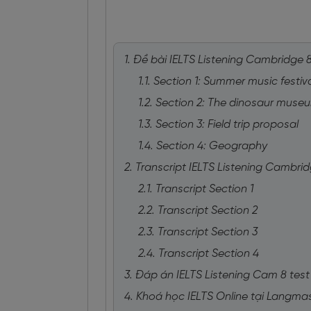
1. Đề bài IELTS Listening Cambridge 8
1.1. Section 1: Summer music festi
1.2. Section 2: The dinosaur mus
1.3. Section 3: Field trip proposal
1.4. Section 4: Geography
2. Transcript IELTS Listening Cambrid
2.1. Transcript Section 1
2.2. Transcript Section 2
2.3. Transcript Section 3
2.4. Transcript Section 4
3. Đáp án IELTS Listening Cam 8 test 
4. Khoá học IELTS Online tại Langma