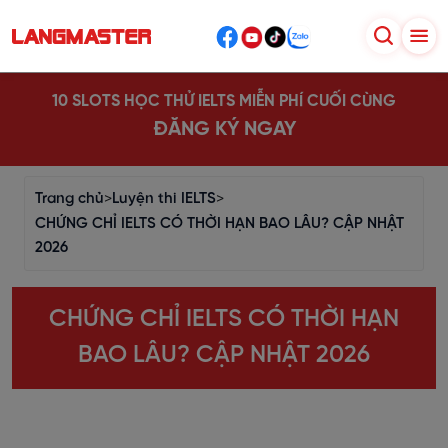
10 SLOTS HỌC THỬ IELTS MIỄN PHÍ CUỐI CÙNG
ĐĂNG KÝ NGAY
Trang chủ
>
Luyện thi IELTS
>
CHỨNG CHỈ IELTS CÓ THỜI HẠN BAO LÂU? CẬP NHẬT
2026
CHỨNG CHỈ IELTS CÓ THỜI HẠN
BAO LÂU? CẬP NHẬT 2026