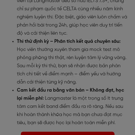
viên tại Langmaster đều sở hữu IELTS 7.5+, chứng
chỉ sư phạm quốc tế CELTA cùng nhiều năm kinh
nghiệm luyện thi. Đặc biệt, giáo viên luôn chấm và
phản hồi bài trong 24h, giúp học viên duy trì tiến
độ và cải thiện liên tục.
Thi thử định kỳ – Phân tích kết quả chuyên sâu:
Học viên thường xuyên tham gia mock test mô
phỏng phòng thi thật, rèn luyện tâm lý vững vàng.
Sau mỗi kỳ thi thử, bạn sẽ nhận được bản phân
tích chi tiết về điểm mạnh – điểm yếu và hướng
dẫn cải thiện từng kỹ năng.
Cam kết đầu ra bằng văn bản – Không đạt, học
lại miễn phí:
Langmaster là một trong số ít trung
tâm cam kết band điểm đầu ra rõ ràng. Nếu sau
khi hoàn thành khóa học mà bạn chưa đạt mục
tiêu, bạn sẽ được học lại hoàn toàn miễn phí.