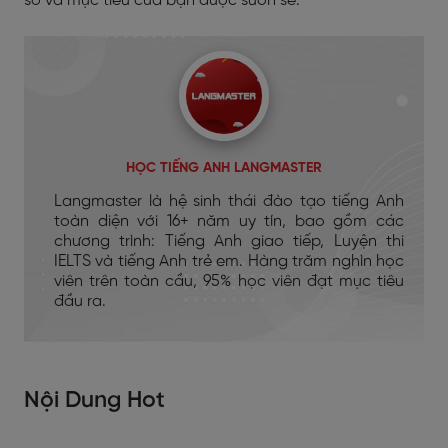
sơ và mục tiêu của bạn được suôn sẻ.
HỌC TIẾNG ANH LANGMASTER
Langmaster là hệ sinh thái đào tạo tiếng Anh
toàn diện với 16+ năm uy tín, bao gồm các
chương trình: Tiếng Anh giao tiếp, Luyện thi
IELTS và tiếng Anh trẻ em. Hàng trăm nghìn học
viên trên toàn cầu, 95% học viên đạt mục tiêu
đầu ra.
Nội Dung Hot