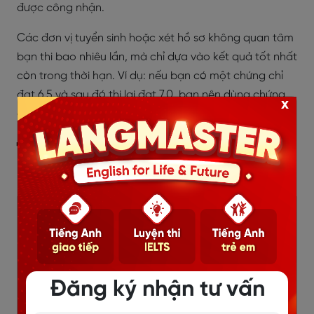
được công nhận.
Các đơn vị tuyển sinh hoặc xét hồ sơ không quan tâm
bạn thi bao nhiêu lần, mà chỉ dựa vào kết quả tốt nhất
còn trong thời hạn. Ví dụ: nếu bạn có một chứng chỉ
đạt 6.5 và sau đó thi lại đạt 7.0, bạn nên dùng chứng
x
chỉ 7.0 để nộp hồ sơ.
7. Khóa luyện thi IELTS online tại
Langmaster
Đăng ký nhận tư vấn