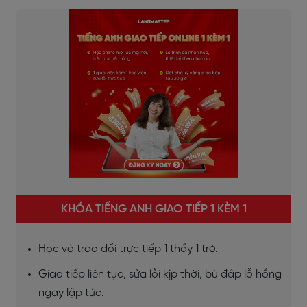
KHÓA TIẾNG ANH GIAO TIẾP 1 KÈM 1
Học và trao đổi trực tiếp 1 thầy 1 trò.
Giao tiếp liên tục, sửa lỗi kịp thời, bù đắp lỗ hổng
ngay lập tức.