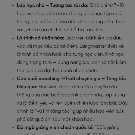
Lớp học nhỏ – Tương tác tối đa:
Sĩ số chỉ từ 7–10
học viên/lớp, đảm bảo không gian học tập chất
lượng, nơi mỗi cá nhân đều được giảng viên theo
sát, chỉnh sửa chi tiết và hỗ trợ tận tình.
Lộ trình cá nhân hóa:
Dựa trên bài kiểm tra đầu
vào và mục tiêu band điểm, Langmaster thiết kế
lộ trình cá nhân hoá cho từng học viên. Nhờ học
đúng trọng tâm – đúng năng lực, bạn sẽ tiết kiệm
thời gian và đạt hiệu quả nhanh hơn.
Các buổi coaching 1-1 với chuyên gia – Tăng tốc
hiệu quả
:
Học viên được kèm cặp chuyên sâu
thông qua các buổi coaching cá nhân, tập trung
xử lý điểm yếu và rèn luyện chiến lược làm bài. Đây
chính là “vũ khí tăng tốc” giúp nhiều học viên bứt
phá kết quả chỉ sau một khóa học.
Đội ngũ giảng viên chuẩn quốc tế
:
100% giảng