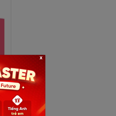
x
 và
 cả