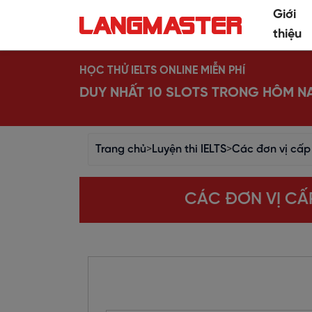
Giới
thiệu
HỌC THỬ IELTS ONLINE MIỄN PHÍ
DUY NHẤT 10 SLOTS TRONG HÔM N
Trang chủ
>
Luyện thi IELTS
>
Các đơn vị cấp 
CÁC ĐƠN VỊ CẤP