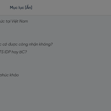
Mục lục
[Ẩn]
hức tại Việt Nam
hác có được công nhận không?
LTS IDP hay BC?
à phúc khảo