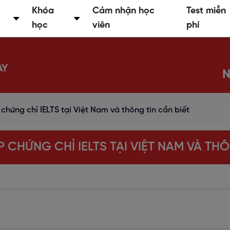
Khóa
Cảm nhận học
Test miễn
học
viên
phí
AY
N
chứng chỉ IELTS tại Việt Nam và thông tin cần biết
 CHỨNG CHỈ IELTS TẠI VIỆT NAM VÀ THÔ