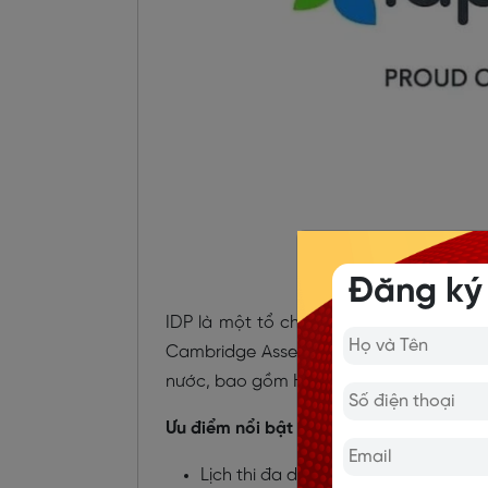
Đăng ký
IDP là một tổ chức giáo dục quốc tế đến
Cambridge Assessment English. Tại Việt
nước, bao gồm Hà Nội, TP. Hồ Chí Minh, 
Ưu điểm nổi bật khi thi IELTS tại IDP:
Lịch thi đa dạng, nhiều khung giờ lin