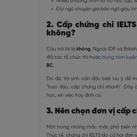
Nhiều chương trình hỗ trợ học tập, wo
Đội ngũ chuyên gia bản ngữ giàu kinh
2. Cấp chứng chỉ IELT
không?
Câu trả lời là
không
. Ngoài IDP và Britis
đối tác tổ chức thi hoặc
trung tâm luyện
BC
.
Do đó, thí sinh cần đặc biệt lưu ý để 
“bao đậu, cấp chứng chỉ nhanh”. Đây 
học, xin việc hay định cư.
3. Nên chọn đơn vị cấp 
Một trong những thắc mắc phổ biến nhấ
Thực tế, chứng chỉ IELTS do cả hai đơn 