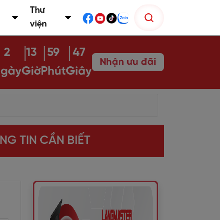
Thư
viện
2
13
59
46
Nhận ưu đãi
gày
Giờ
Phút
Giây
NG TIN CẦN BIẾT