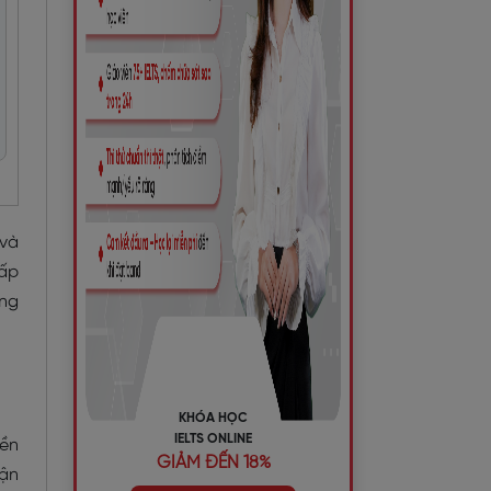
 và
cấp
ứng
KHÓA HỌC
IELTS ONLINE
yền
GIẢM ĐẾN 18%
hận