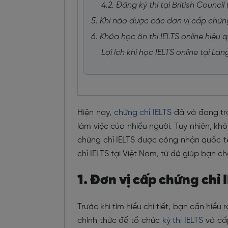
4.2. Đăng ký thi tại British Council
5. Khi nào được các đơn vị cấp chứng
6. Khóa học ôn thi IELTS online hiệ
Lợi ích khi học IELTS online tại La
Hiện nay,
chứng chỉ IELTS
đã và đang trở
làm việc của nhiều người. Tuy nhiên, k
chứng chỉ IELTS được công nhận quốc tế.
chỉ IELTS tại Việt Nam, từ đó giúp bạn c
1. Đơn vị cấp chứng chỉ 
Trước khi tìm hiểu chi tiết, bạn cần hiểu
chính thức để tổ chức
kỳ thi IELTS
và cấp