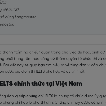
 (BC)
 chỉ IELTS?
u quả cùng Langmaster
ngmaster:
 thành “tấm hộ chiếu” quan trọng cho việc du học, định cư
hông phải trung tâm nào cũng có thẩm quyền tổ chức thi và 
 Bài viết này sẽ giúp bạn tìm hiểu rõ về từng đơn vị cấp ch
họn được địa điểm thi IELTS phù hợp và uy tín nhất.
IELTS chính thức tại Việt Nam
 rằng
đơn vị cấp chứng chỉ IELTS
là những tổ chức được ủy qu
 chứng chỉ hợp lệ cho thí sinh. Chứng chỉ này được công n