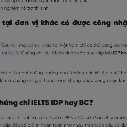
rkshop và tài liệu luyện thi IELTS miễn phí.
 nghiệm hỗ trợ thí sinh.
S tại đơn vị khác có được công nh
h Council, mọi đơn vị khác tại Việt Nam chỉ có thể đóng vai trò
 thi IELTS
. Chứng chỉ IELTS luôn được cấp trực tiếp bởi
IDP h
tránh bị lừa bởi những quảng cáo “chứng chỉ IELTS giá rẻ” h
đều là chứng chỉ giả, hoàn toàn không được công nhận khi
chứng chỉ IELTS IDP hay BC?
t của thí sinh là:
Thi IELTS ở IDP và BC có khác nhau khô
vị cấp đều có giá trị hoàn toàn như nhau trên toàn cầu và đ