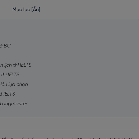
Mục lục
[Ẩn]
và BC
 lịch thi IELTS
 thi IELTS
hiều lựa chọn
ả IELTS
i Langmaster