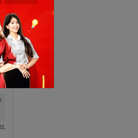
 CN
6, 7, CN
g
hàng
tuần
16,
6, 13, 27
30
6, 13, 27
0
20
22,
5, 6, 19,
20