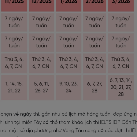
 chọn về ngày thi, gần như có lịch mở hàng tuần, đáp ứng 
hí sinh tại miền Tây có thể tham khảo lịch thi IELTS IDP Cần T
ra, một số địa phương như Vũng Tàu cũng có các đợt thi IE