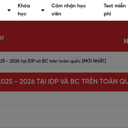
Khóa
Cảm nhận học
Test miễn
học
viên
phí
AY
N
2025 - 2026 tại IDP và BC trên toàn quốc [MỚI NHẤT]
 2025 - 2026 TẠI IDP VÀ BC TRÊN TOÀN 