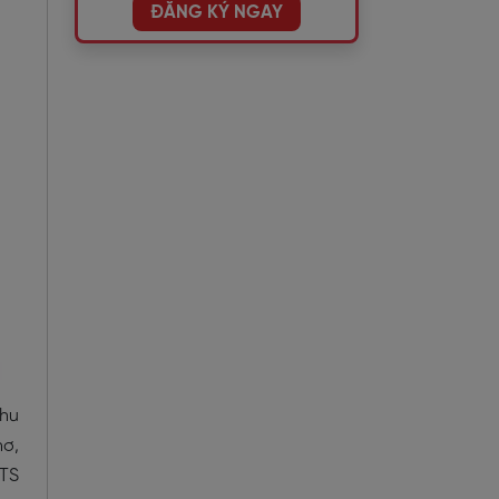
ĐĂNG KÝ NGAY
nhu
hơ,
LTS