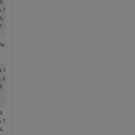
9,
6, 7, 13,
, 17,
14, 20,
4,
21, 27, 28
1
ày/
7 ngày/
tuần
8, 9,
5, 6, 12,
6, 22,
13, 19, 20,
9,
26, 27
9,
6, 7, 13,
, 17,
14, 20,
4,
21, 27, 28