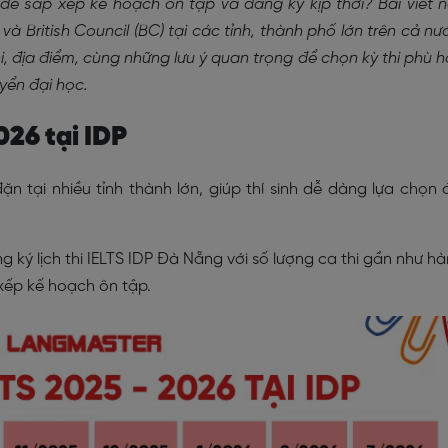
6 để sắp xếp kế hoạch ôn tập và đăng ký kịp thời? Bài viết 
và British Council (BC) tại các tỉnh, thành phố lớn trên cả nư
i, địa điểm, cùng những lưu ý quan trọng để chọn kỳ thi phù 
yển đại học.
2026 tại IDP
ặn tại nhiều tỉnh thành lớn, giúp thí sinh dễ dàng lựa chọn 
ng ký lịch thi IELTS IDP Đà Nẵng với số lượng ca thi gần như h
 xếp kế hoạch ôn tập.