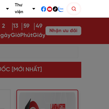
Thư
viện
2
13
59
48
Nhận ưu đãi
gày
Giờ
Phút
Giây
QUỐC [MỚI NHẤT]