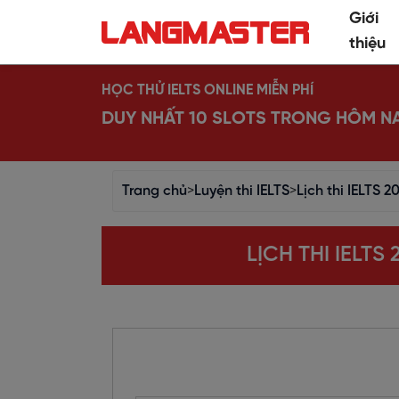
Giới
thiệu
HỌC THỬ IELTS ONLINE MIỄN PHÍ
DUY NHẤT 10 SLOTS TRONG HÔM N
Trang chủ
>
Luyện thi IELTS
>
Lịch thi IELTS 
LỊCH THI IELTS