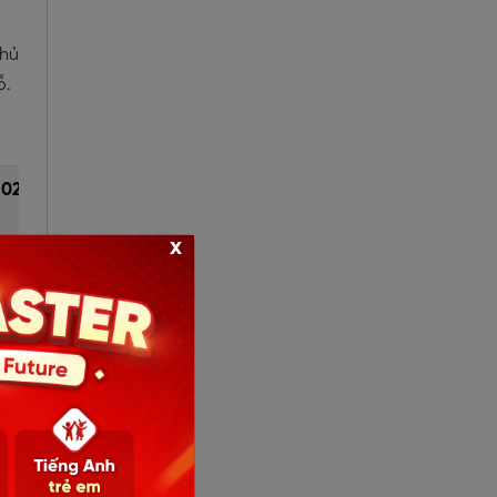
chủ
ỗ.
2026
T6/2026
x
ày/
7 ngày/
tuần
ày/
7 ngày/
tuần
, 4,
Thứ 3, 4,