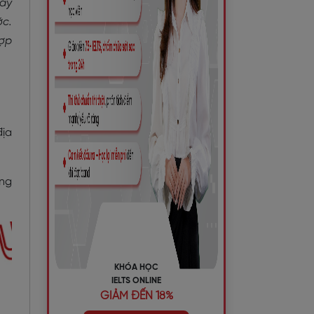
này
ớc.
hợp
địa
àng
KHÓA HỌC
IELTS ONLINE
GIẢM ĐẾN 18%