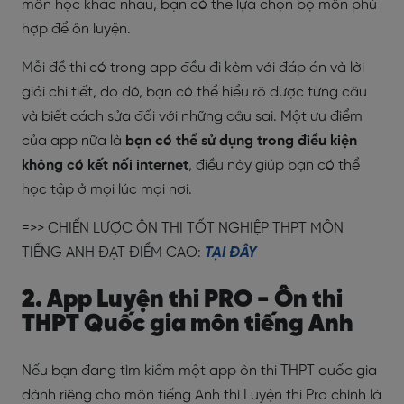
môn học khác nhau, bạn có thể lựa chọn bộ môn phù
hợp để ôn luyện.
Mỗi đề thi có trong app đều đi kèm với đáp án và lời
giải chi tiết, do đó, bạn có thể hiểu rõ được từng câu
và biết cách sửa đối với những câu sai. Một ưu điểm
của app nữa là
bạn có thể sử dụng trong điều kiện
không có kết nối internet
, điều này giúp bạn có thể
học tập ở mọi lúc mọi nơi.
=>> CHIẾN LƯỢC ÔN THI TỐT NGHIỆP THPT MÔN
TIẾNG ANH ĐẠT ĐIỂM CAO:
TẠI ĐÂY
2. App Luyện thi PRO - Ôn thi
THPT Quốc gia môn tiếng Anh
Nếu bạn đang tìm kiếm một app ôn thi THPT quốc gia
dành riêng cho môn tiếng Anh thì Luyện thi Pro chính là