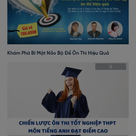
Khám Phá Bí Mật Não Bộ Để Ôn Thi Hiệu Quả