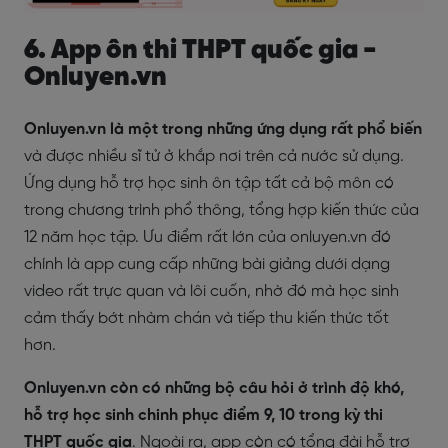
6. App ôn thi THPT quốc gia -
Onluyen.vn
Onluyen.vn là một trong những ứng dụng rất phổ biến
và được nhiều sĩ tử ở khắp nơi trên cả nước sử dụng.
Ứng dụng hỗ trợ học sinh ôn tập tất cả bộ môn có
trong chương trình phổ thông, tổng hợp kiến thức của
12 năm học tập. Ưu điểm rất lớn của onluyen.vn đó
chính là app cung cấp những bài giảng dưới dạng
video rất trực quan và lôi cuốn, nhờ đó mà học sinh
cảm thấy bớt nhàm chán và tiếp thu kiến thức tốt
hơn.
Onluyen.vn còn có những bộ câu hỏi ở trình độ khó,
hỗ trợ học sinh chinh phục điểm 9, 10 trong kỳ thi
THPT quốc gia
. Ngoài ra, app còn có tổng đài hỗ trợ