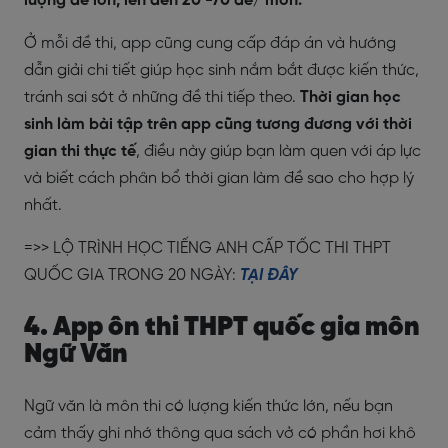
lượng đề lớn, lên đến 20 -70 đề/ môn.
Ở mỗi đề thi, app cũng cung cấp đáp án và hướng
dẫn giải chi tiết giúp học sinh nắm bắt được kiến thức,
tránh sai sót ở những đề thi tiếp theo.
Thời gian học
sinh làm bài tập trên app cũng tương đương với thời
gian thi thực tế
, điều này giúp bạn làm quen với áp lực
và biết cách phân bổ thời gian làm đề sao cho hợp lý
nhất.
=>> LỘ TRÌNH HỌC TIẾNG ANH CẤP TỐC THI THPT
QUỐC GIA TRONG 20 NGÀY:
TẠI ĐÂY
4. App ôn thi THPT quốc gia môn
Ngữ Văn
Ngữ văn là môn thi có lượng kiến thức lớn, nếu bạn
cảm thấy ghi nhớ thông qua sách vở có phần hơi khô