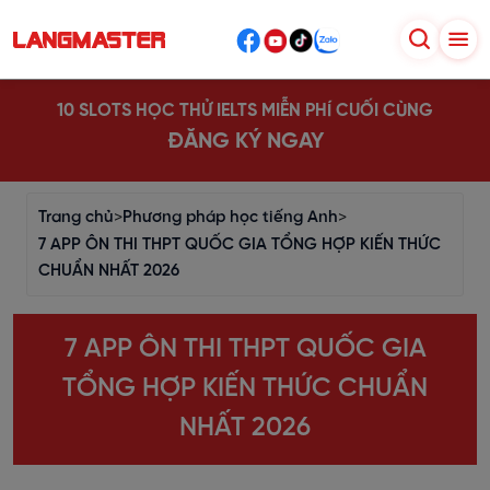
10 SLOTS HỌC THỬ IELTS MIỄN PHÍ CUỐI CÙNG
ĐĂNG KÝ NGAY
Trang chủ
>
Phương pháp học tiếng Anh
>
7 APP ÔN THI THPT QUỐC GIA TỔNG HỢP KIẾN THỨC
CHUẨN NHẤT 2026
7 APP ÔN THI THPT QUỐC GIA
TỔNG HỢP KIẾN THỨC CHUẨN
NHẤT 2026