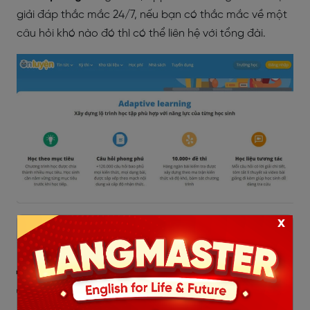
giải đáp thắc mắc 24/7, nếu bạn có thắc mắc về một
câu hỏi khó nào đó thì có thể liên hệ với tổng đài.
x
=> Đăng ký học thử miễn phí tại Hà Nội:
TẠI ĐÂY
7. App Vịt đếm ngược Kỳ thi
THPT Quốc gia