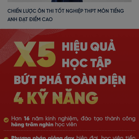
CHIẾN LƯỢC ÔN THI TỐT NGHIỆP THPT MÔN TIẾNG
ANH ĐẠT ĐIỂM CAO
Hơn
16
năm kinh nghiệm, đào tạo thành công
hàng trăm nghìn
học viên
Phương pháp giảng dạy
hiện đại, học viên tiến