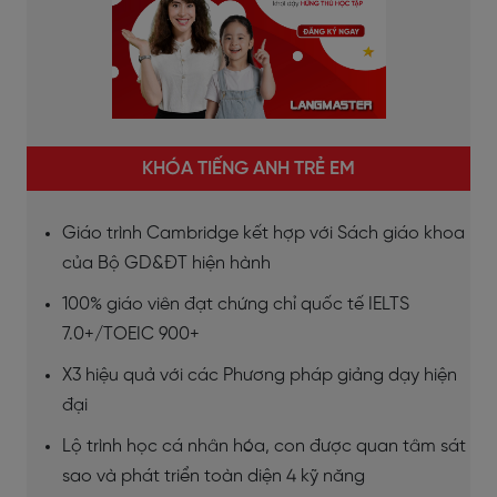
KHÓA TIẾNG ANH TRẺ EM
Giáo trình Cambridge kết hợp với Sách giáo khoa
của Bộ GD&ĐT hiện hành
100% giáo viên đạt chứng chỉ quốc tế IELTS
7.0+/TOEIC 900+
X3 hiệu quả với các Phương pháp giảng dạy hiện
đại
Lộ trình học cá nhân hóa, con được quan tâm sát
sao và phát triển toàn diện 4 kỹ năng