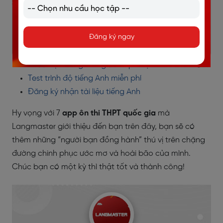
>> ĐĂNG KÝ CÁC KHOÁ HỌC TIẾNG ANH
Khóa học tiếng Anh giao tiếp TRỰC TUYẾN 1 kèm 1
Đăng ký ngay
Khóa học tiếng Anh giao tiếp dành riêng cho
người đi làm
Khóa học tiếng Anh giao tiếp TRỰC TUYẾN NHÓM
Test trình độ tiếng Anh miễn phí
Đăng ký nhận tài liệu tiếng Anh
Hy vọng với 7
app ôn thi THPT quốc gia
mà
Langmaster giới thiệu đến bạn trên đây, bạn sẽ có
thêm những “người bạn đồng hành” thú vị trên chặng
đường chinh phục ước mơ và hoài bão của mình.
Chúc bạn có một kỳ thì thật tốt và thành công!