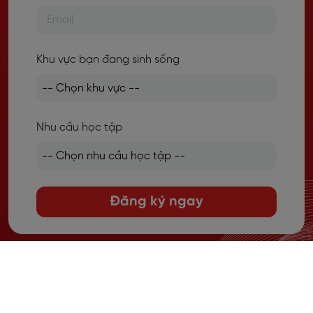
Khu vực bạn đang sinh sống
Nhu cầu học tập
Đăng ký ngay
English for Life & Future