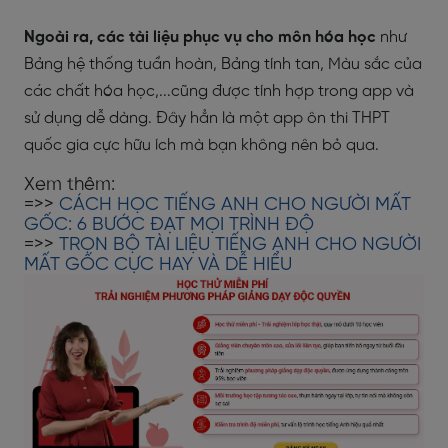
Ngoài ra, các tài liệu phục vụ cho môn hóa học
như
Bảng hệ thống tuần hoàn, Bảng tính tan, Màu sắc của
các chất hóa học,...cũng được tính hợp trong app và
sử dụng dễ dàng. Đây hẳn là một app ôn thi THPT
quốc gia cực hữu ích mà bạn không nên bỏ qua.
Xem thêm:
=>>
CÁCH HỌC TIẾNG ANH CHO NGƯỜI MẤT
GỐC: 6 BƯỚC ĐẠT MỌI TRÌNH ĐỘ
=>>
TRỌN BỘ TÀI LIỆU TIẾNG ANH CHO NGƯỜI
MẤT GỐC CỰC HAY VÀ DỄ HIỂU