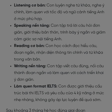
Listening cơ bản:
Con luyện nghe từ khóa, nghe ý
chính, làm quen với tốc độ và ngữ cảnh tiếng Anh
ở mức phù hợp.
Speaking nền tảng:
Con tập trả lời câu hỏi đơn
giản, giới thiệu bản thân, trình bày ý ngắn và giảm
cảm giác sợ nói tiếng Anh.
Reading cơ bản:
Con học cách đọc hiểu câu,
đoạn ngắn, nhận diện thông tin chính và từ khóa
trong văn bản.
Writing nền tảng:
Con tập viết câu đúng, nối câu
thành đoạn ngắn và làm quen với cách triển khai
ý đơn giản.
Làm quen format IELTS:
Con được giới thiệu cấu
trúc bài thi IELTS và yêu cầu của 4 kỹ năng ở mức
nhẹ nhàng, không gây áp lực luyện đề quá sớm.
Sau khoảng 3 tháng hè học đúng giai đoạn