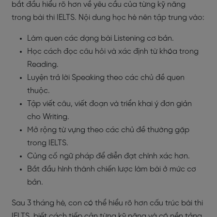
bắt đầu hiểu rõ hơn về yêu cầu của từng kỹ năng
trong bài thi IELTS. Nội dung học hè nên tập trung vào:
Làm quen các dạng bài Listening cơ bản.
Học cách đọc câu hỏi và xác định từ khóa trong
Reading.
Luyện trả lời Speaking theo các chủ đề quen
thuộc.
Tập viết câu, viết đoạn và triển khai ý đơn giản
cho Writing.
Mở rộng từ vựng theo các chủ đề thường gặp
trong IELTS.
Củng cố ngữ pháp để diễn đạt chính xác hơn.
Bắt đầu hình thành chiến lược làm bài ở mức cơ
bản.
Sau 3 tháng hè, con có thể hiểu rõ hơn cấu trúc bài thi
IELTS, biết cách tiếp cận từng kỹ năng và có nền tảng