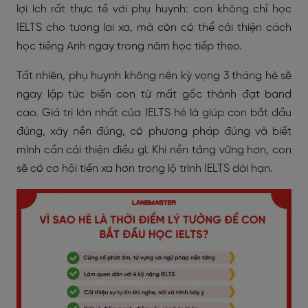
lợi ích rất thực tế với phụ huynh: con không chỉ học
IELTS cho tương lai xa, mà còn có thể cải thiện cách
học tiếng Anh ngay trong năm học tiếp theo.
Tất nhiên, phụ huynh không nên kỳ vọng 3 tháng hè sẽ
ngay lập tức biến con từ mất gốc thành đạt band
cao. Giá trị lớn nhất của IELTS hè là giúp con bắt đầu
đúng, xây nền đúng, có phương pháp đúng và biết
mình cần cải thiện điều gì. Khi nền tảng vững hơn, con
sẽ có cơ hội tiến xa hơn trong lộ trình IELTS dài hạn.