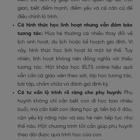
gian, biết điểm mạnh, điểm yếu và có căn cứ để
điều chỉnh lộ trình.
Có hình thức học linh hoạt nhưng vẫn đảm bảo
tương tác:
Mùa hè thường có nhiều thay đổi về
lịch sinh hoạt, du lịch hoặc kế hoạch gia đình. Vì
vậy, hình thức học linh hoạt là một lợi thế. Tuy
nhiên, linh hoạt không nên đồng nghĩa với thiếu
tương tác. Một khóa học IELTS online hiệu quả
vẫn cần có giáo viên theo sát, lớp học tương tác,
bài tập, chấm chữa và đánh giá định kỳ.
Có tư vấn lộ trình rõ ràng cho phụ huynh:
Phụ
huynh không chỉ cần biết con đi học bao nhiêu
buổi, mà cần biết con đang học gì, tiến bộ ở đâu,
còn yếu kỹ năng nào và sau hè nên tiếp tục như
thế nào. Một chương trình tốt cần giúp phụ huynh
theo dõi được quá trình học của con.