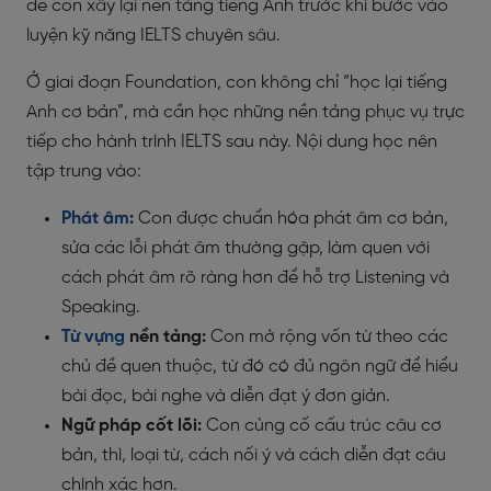
để con xây lại nền tảng tiếng Anh trước khi bước vào
luyện kỹ năng IELTS chuyên sâu.
Ở giai đoạn Foundation, con không chỉ “học lại tiếng
Anh cơ bản”, mà cần học những nền tảng phục vụ trực
tiếp cho hành trình IELTS sau này. Nội dung học nên
tập trung vào:
Phát âm
:
Con được chuẩn hóa phát âm cơ bản,
sửa các lỗi phát âm thường gặp, làm quen với
cách phát âm rõ ràng hơn để hỗ trợ Listening và
Speaking.
Từ vựng
nền tảng:
Con mở rộng vốn từ theo các
chủ đề quen thuộc, từ đó có đủ ngôn ngữ để hiểu
bài đọc, bài nghe và diễn đạt ý đơn giản.
Ngữ pháp cốt lõi:
Con củng cố cấu trúc câu cơ
bản, thì, loại từ, cách nối ý và cách diễn đạt câu
chính xác hơn.