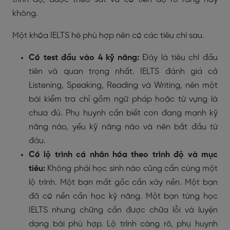
không.
Một khóa IELTS hè phù hợp nên có các tiêu chí sau.
Có test đầu vào 4 kỹ năng:
Đây là tiêu chí đầu
tiên và quan trọng nhất. IELTS đánh giá cả
Listening, Speaking, Reading và Writing, nên một
bài kiểm tra chỉ gồm ngữ pháp hoặc từ vựng là
chưa đủ. Phụ huynh cần biết con đang mạnh kỹ
năng nào, yếu kỹ năng nào và nên bắt đầu từ
đâu.
Có lộ trình cá nhân hóa theo trình độ và mục
tiêu:
Không phải học sinh nào cũng cần cùng một
lộ trình. Một bạn mất gốc cần xây nền. Một bạn
đã có nền cần học kỹ năng. Một bạn từng học
IELTS nhưng chững cần được chữa lỗi và luyện
dạng bài phù hợp. Lộ trình càng rõ, phụ huynh