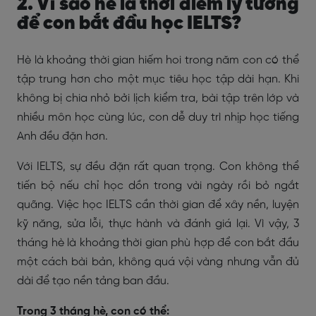
2. Vì sao hè là thời điểm lý tưởng
để con bắt đầu học IELTS?
Hè là khoảng thời gian hiếm hoi trong năm con có thể
tập trung hơn cho một mục tiêu học tập dài hạn. Khi
không bị chia nhỏ bởi lịch kiểm tra, bài tập trên lớp và
nhiều môn học cùng lúc, con dễ duy trì nhịp học tiếng
Anh đều đặn hơn.
Với IELTS, sự đều đặn rất quan trọng. Con không thể
tiến bộ nếu chỉ học dồn trong vài ngày rồi bỏ ngắt
quãng. Việc học IELTS cần thời gian để xây nền, luyện
kỹ năng, sửa lỗi, thực hành và đánh giá lại. Vì vậy, 3
tháng hè là khoảng thời gian phù hợp để con bắt đầu
một cách bài bản, không quá vội vàng nhưng vẫn đủ
dài để tạo nền tảng ban đầu.
Trong 3 tháng hè, con có thể: