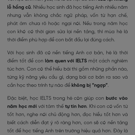
lỗ hổng cũ
. Nhiều học sinh đã học tiếng Anh nhiều năm
nhưng vẫn không chắc ngữ pháp, vốn từ hạn chế,
phát âm chưa rõ hoặc ngại nói. Nếu trong năm học
con khó có thời gian sửa lại nền tảng, thì mùa hè là
thời điểm phù hợp để con bắt đầu lại đúng cách.
Với học sinh đã có nền tiếng Anh cơ bản, hè là thời
điểm tốt để con
làm quen với IELTS
một cách nghiêm
túc hơn. Con có thể hiểu bài thi gồm những phần nào,
từng kỹ năng yêu cầu gì, dạng bài cơ bản ra sao và
cần học theo trình tự nào để
không bị “ngợp”
.
Đặc biệt, học IELTS trong hè còn giúp con
bước vào
năm học mới
với tâm thế
tự tin hơn
. Khi con có vốn từ
tốt hơn, nghe nói chủ động hơn, đọc hiểu tốt hơn và
biết cách diễn đạt ý rõ ràng hơn, con sẽ có nền tảng
tốt để học tiếng Anh trên trường hiệu quả hơn. Đây là