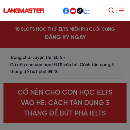
10 SLOTS HỌC THỬ IELTS MIỄN PHÍ CUỐI CÙNG
ĐĂNG KÝ NGAY
Trang chủ
>
Luyện thi IELTS
>
Có nên cho con học IELTS vào hè: Cách tận dụng 3
tháng để bứt phá IELTS
CÓ NÊN CHO CON HỌC IELTS
VÀO HÈ: CÁCH TẬN DỤNG 3
THÁNG ĐỂ BỨT PHÁ IELTS