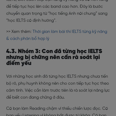
để tiếp tục học lên các band cao hơn. Đây là bước
chuyển quan trọng từ “học tiếng Anh nói chung” sang
“học IELTS có định hướng”.
>> Xem thêm:
Thời gian làm bài thi IELTS từng kỹ năng
& cách phân bổ hợp lý
4.3. Nhóm 3: Con đã từng học IELTS
nhưng bị chững nên cần rà soát lại
điểm yếu
Với những học sinh đã từng học IELTS nhưng chưa tiến
bộ rõ, phụ huynh không nên cho con tiếp tục học theo
cảm tính. Việc cần làm trước tiên là rà soát lại năng lực
để biết con đang chững ở đâu.
Có bạn làm Reading chậm vì thiếu chiến lược đọc. Có
bạn yếu Listening vì không bắt được từ khóa. Có bạn