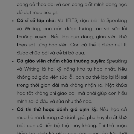
càng dễ theo dõi và con càng biết mình đang học
để đạt mục tiêu gì.
Có sĩ số lớp nhỏ:
Với IELTS, đặc biệt là Speaking
và Writing, con cần được tương tác và sửa lỗi
thường xuyên. Nếu lớp quá đông, giáo viên khó
theo sát từng học viên. Con có thể ít được nói, ít
được chữa bài và dễ bị bỏ qua.
Có giáo viên chấm chữa thường xuyên:
Speaking
và Writing là hai kỹ năng khó tự học nhất. Nếu
không có giáo viên sửa lỗi, con có thể lặp lại lỗi sai
trong thời gian dài mà không nhận ra. Một khóa
học tốt không chỉ giao bài, mà phải giúp con hiểu
mình sai ở đâu và sửa như thế nào.
Có thi thử hoặc đánh giá định kỳ:
Nếu học cả
mùa hè mà không có đánh giá, phụ huynh rất khó
biết con có tiến bộ thật hay không. Thi thử hoặc
kiểm tra định kỳ giúp con làm quen áp lực thời