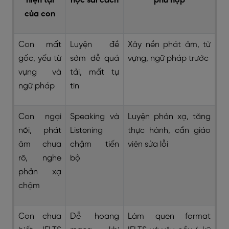
hiện tại
học sai cách
phù hợp
của con
Con mất
Luyện đề
Xây nền phát âm, từ
gốc, yếu từ
sớm dễ quá
vựng, ngữ pháp trước
vựng và
tải, mất tự
ngữ pháp
tin
Con ngại
Speaking và
Luyện phản xạ, tăng
nói, phát
Listening
thực hành, cần giáo
âm chưa
chậm tiến
viên sửa lỗi
rõ, nghe
bộ
phản xạ
chậm
Con chưa
Dễ hoang
Làm quen format