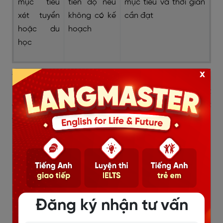
mục tiêu
tiến độ nếu
mục tiêu và thời gian
xét tuyển
không có kế
cần đạt
hoặc du
hoạch
học
x
Từ bảng trên có thể thấy, câu hỏi đúng không phải là
“con có nên học IELTS hè không”, mà là “con nên bắt
đầu từ đâu trong hè này”. Đây cũng là lý do bài test
đầu vào rất quan trọng.
Một bài test IELTS đầu vào nên giúp phụ huynh biết:
Con đang ở mức nào ở từng kỹ năng Listening,
Speaking, Reading, Writing.
Con yếu nền tảng hay yếu kỹ năng làm bài.
Đăng ký nhận tư vấn
Con có nên học IELTS ngay hay cần xây nền