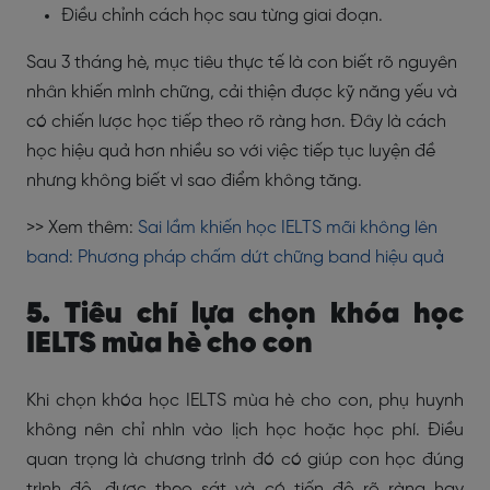
Điều chỉnh cách học sau từng giai đoạn.
Sau 3 tháng hè, mục tiêu thực tế là con biết rõ nguyên
nhân khiến mình chững, cải thiện được kỹ năng yếu và
có chiến lược học tiếp theo rõ ràng hơn. Đây là cách
học hiệu quả hơn nhiều so với việc tiếp tục luyện đề
nhưng không biết vì sao điểm không tăng.
>> Xem thêm:
Sai lầm khiến học IELTS mãi không lên
band: Phương pháp chấm dứt chững band hiệu quả
5. Tiêu chí lựa chọn khóa học
IELTS mùa hè cho con
Khi chọn khóa học IELTS mùa hè cho con, phụ huynh
không nên chỉ nhìn vào lịch học hoặc học phí. Điều
quan trọng là chương trình đó có giúp con học đúng
trình độ, được theo sát và có tiến độ rõ ràng hay