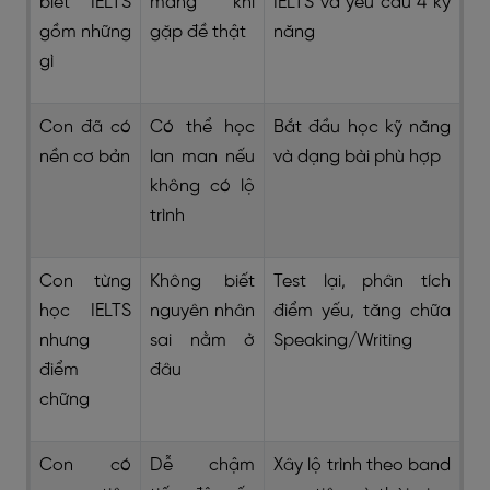
biết IELTS
mang khi
IELTS và yêu cầu 4 kỹ
gồm những
gặp đề thật
năng
gì
Con đã có
Có thể học
Bắt đầu học kỹ năng
nền cơ bản
lan man nếu
và dạng bài phù hợp
không có lộ
trình
Con từng
Không biết
Test lại, phân tích
học IELTS
nguyên nhân
điểm yếu, tăng chữa
nhưng
sai nằm ở
Speaking/Writing
điểm
đâu
chững
Con có
Dễ chậm
Xây lộ trình theo band