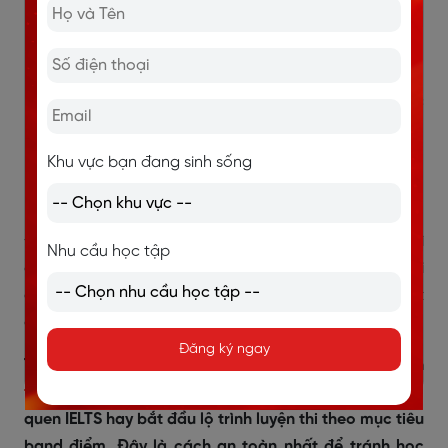
trước.
Con phù hợp với lớp trình độ nào.
Con cần bao lâu để hướng tới band điểm mục
tiêu.
Khu vực bạn đang sinh sống
Trong 3 tháng hè, con nên ưu tiên học phần nào
trước.
Đây là bước giúp phụ huynh tránh đầu tư sai. Thay vì
Nhu cầu học tập
chọn lớp theo quảng cáo, theo lịch rảnh hoặc theo lời
giới thiệu chung chung, phụ huynh có thể đưa ra quyết
định dựa trên năng lực thật của con.
Đăng ký ngay
Trước khi đăng ký lớp IELTS hè, phụ huynh nên cho con
test toàn diện 4 kỹ năng
để biết con cần xây nền, làm
quen IELTS hay bắt đầu lộ trình luyện thi theo mục tiêu
band điểm. Đây là cách an toàn nhất để tránh học