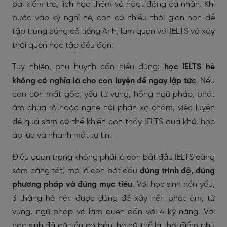
bài kiểm tra, lịch học thêm và hoạt động cá nhân. Khi
bước vào kỳ nghỉ hè, con có nhiều thời gian hơn để
tập trung củng cố tiếng Anh, làm quen với IELTS và xây
thói quen học tập đều đặn.
Tuy nhiên, phụ huynh cần hiểu đúng:
học IELTS hè
không có nghĩa là cho con luyện đề ngay lập tức
. Nếu
con còn mất gốc, yếu từ vựng, hổng ngữ pháp, phát
âm chưa rõ hoặc nghe nói phản xạ chậm, việc luyện
đề quá sớm có thể khiến con thấy IELTS quá khó, học
áp lực và nhanh mất tự tin.
Điều quan trọng không phải là con bắt đầu IELTS càng
sớm càng tốt, mà là con bắt đầu
đúng trình độ, đúng
phương pháp và đúng mục tiêu
. Với học sinh nền yếu,
3 tháng hè nên được dùng để xây nền phát âm, từ
vựng, ngữ pháp và làm quen dần với 4 kỹ năng. Với
học sinh đã có nền cơ bản, hè có thể là thời điểm phù