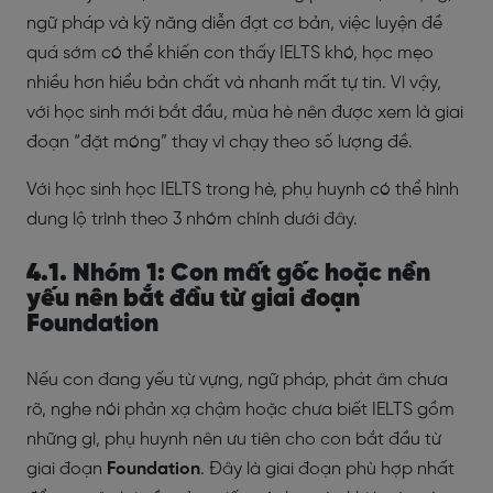
ngữ pháp và kỹ năng diễn đạt cơ bản, việc luyện đề
quá sớm có thể khiến con thấy IELTS khó, học mẹo
nhiều hơn hiểu bản chất và nhanh mất tự tin. Vì vậy,
với học sinh mới bắt đầu, mùa hè nên được xem là giai
đoạn “đặt móng” thay vì chạy theo số lượng đề.
Với học sinh học IELTS trong hè, phụ huynh có thể hình
dung lộ trình theo 3 nhóm chính dưới đây.
4.1. Nhóm 1: Con mất gốc hoặc nền
yếu nên bắt đầu từ giai đoạn
Foundation
Nếu con đang yếu từ vựng, ngữ pháp, phát âm chưa
rõ, nghe nói phản xạ chậm hoặc chưa biết IELTS gồm
những gì, phụ huynh nên ưu tiên cho con bắt đầu từ
giai đoạn
Foundation
. Đây là giai đoạn phù hợp nhất