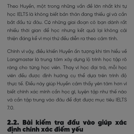
Theo Huyền, một trong những vấn đề lớn nhất khi tự
học IELTS là không biết bản thân đang thiếu gì và cần
bắt đầu từ đâu. Có những giai đoạn cô bạn dành rất
nhiều thời gian để học nhưng kết quả lại không cải
thiện đáng kể vì mọi thứ đều diễn ra theo cảm tính.
Chính vì vậy, điều khiến Huyền ấn tượng khi tìm hiểu về
Langmaster là trung tâm xây dựng lộ trình học tập rõ
ràng cho từng học viên. Thay vì học đại trà, mỗi học
viên đều được định hướng cụ thể dựa trên trình độ
thực tế. Điều này giúp Huyền cảm thấy yên tâm hơn vì
biết chính xác mình cần học gì, luyện tập như thế nào
và cần tập trung vào đâu để đạt được mục tiêu IELTS
7.0.
2.2. Bài kiểm tra đầu vào giúp xác
định chính xác điểm yếu