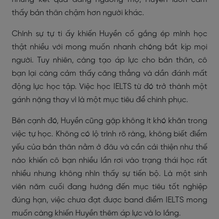
thấy bản thân chậm hơn người khác.
Chính sự tự ti ấy khiến Huyền cố gắng ép mình học
thật nhiều với mong muốn nhanh chóng bắt kịp mọi
người. Tuy nhiên, càng tạo áp lực cho bản thân, cô
bạn lại càng cảm thấy căng thẳng và dần đánh mất
động lực học tập. Việc học IELTS từ đó trở thành một
gánh nặng thay vì là một mục tiêu để chinh phục.
Bên cạnh đó, Huyền cũng gặp không ít khó khăn trong
việc tự học. Không có lộ trình rõ ràng, không biết điểm
yếu của bản thân nằm ở đâu và cần cải thiện như thế
nào khiến cô bạn nhiều lần rơi vào trạng thái học rất
nhiều nhưng không nhìn thấy sự tiến bộ. Là một sinh
viên năm cuối đang hướng đến mục tiêu tốt nghiệp
đúng hạn, việc chưa đạt được band điểm IELTS mong
muốn càng khiến Huyền thêm áp lực và lo lắng.