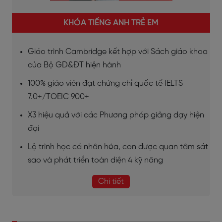
KHÓA TIẾNG ANH TRẺ EM
Giáo trình Cambridge kết hợp với Sách giáo khoa
của Bộ GD&ĐT hiện hành
100% giáo viên đạt chứng chỉ quốc tế IELTS
7.0+/TOEIC 900+
X3 hiệu quả với các Phương pháp giảng dạy hiện
đại
Lộ trình học cá nhân hóa, con được quan tâm sát
sao và phát triển toàn diện 4 kỹ năng
Chi tiết