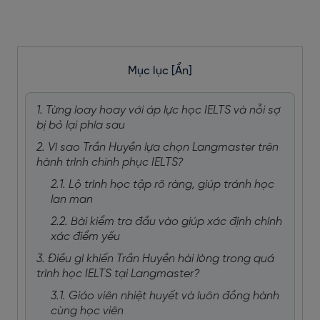
Mục lục
[Ẩn]
1. Từng loay hoay với áp lực học IELTS và nỗi sợ
bị bỏ lại phía sau
2. Vì sao Trần Huyền lựa chọn Langmaster trên
hành trình chinh phục IELTS?
2.1. Lộ trình học tập rõ ràng, giúp tránh học
lan man
2.2. Bài kiểm tra đầu vào giúp xác định chính
xác điểm yếu
3. Điều gì khiến Trần Huyền hài lòng trong quá
trình học IELTS tại Langmaster?
3.1. Giáo viên nhiệt huyết và luôn đồng hành
cùng học viên