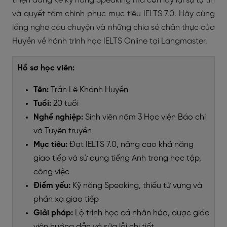
thiện đáng kể kỹ năng Speaking mà còn lấy lại sự tự tin
và quyết tâm chinh phục mục tiêu IELTS 7.0. Hãy cùng
lắng nghe câu chuyện và những chia sẻ chân thực của
Huyền về hành trình học IELTS Online tại Langmaster.
Hồ sơ học viên:
Tên:
Trần Lê Khánh Huyền
Tuổi:
20 tuổi
Nghề nghiệp:
Sinh viên năm 3 Học viện Báo chí
và Tuyên truyền
Mục tiêu:
Đạt IELTS 7.0, nâng cao khả năng
giao tiếp và sử dụng tiếng Anh trong học tập,
công việc
Điểm yếu:
Kỹ năng Speaking, thiếu từ vựng và
phản xạ giao tiếp
Giải pháp:
Lộ trình học cá nhân hóa, được giáo
viên hướng dẫn và sửa lỗi chi tiết