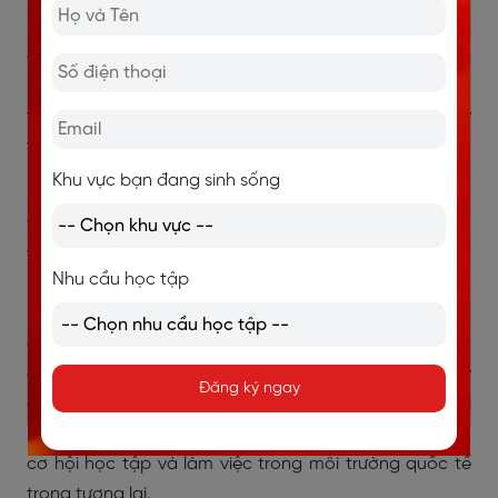
luyện tập liên tục, khả năng Speaking của Huyền đã
có những chuyển biến rõ rệt. Nếu trước đây cô thường
mất nhiều thời gian để suy nghĩ hoặc cố gắng nhớ
từng từ vựng trước khi nói thì hiện tại việc diễn đạt ý
tưởng đã trở nên tự nhiên, mạch lạc và trôi chảy hơn
rất nhiều.
Khu vực bạn đang sinh sống
Điều khiến Huyền hài lòng nhất không chỉ là sự tiến bộ
về kỹ năng mà còn là sự thay đổi trong tư duy và tâm
Nhu cầu học tập
lý khi sử dụng tiếng Anh. Từ một người luôn lo lắng vì sợ
mắc lỗi, cô bạn giờ đây đã tự tin hơn khi giao tiếp, chủ
động thể hiện quan điểm cá nhân và không còn quá
áp lực về việc phải nói hoàn hảo. Đối với Huyền, đây
Đăng ký ngay
chính là bước tiến quan trọng giúp cô đến gần hơn với
mục tiêu IELTS 7.0, đồng thời sẵn sàng nắm bắt những
cơ hội học tập và làm việc trong môi trường quốc tế
trong tương lai.