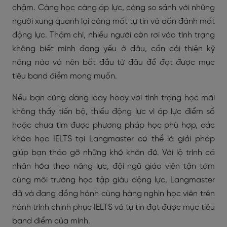
chậm. Càng học càng áp lực, càng so sánh với những
người xung quanh lại càng mất tự tin và dần đánh mất
động lực. Thậm chí, nhiều người còn rơi vào tình trạng
không biết mình đang yếu ở đâu, cần cải thiện kỹ
năng nào và nên bắt đầu từ đâu để đạt được mục
tiêu band điểm mong muốn.
Nếu bạn cũng đang loay hoay với tình trạng học mãi
không thấy tiến bộ, thiếu động lực vì áp lực điểm số
hoặc chưa tìm được phương pháp học phù hợp, các
khóa học IELTS tại Langmaster có thể là giải pháp
giúp bạn tháo gỡ những khó khăn đó. Với lộ trình cá
nhân hóa theo năng lực, đội ngũ giáo viên tận tâm
cùng môi trường học tập giàu động lực, Langmaster
đã và đang đồng hành cùng hàng nghìn học viên trên
hành trình chinh phục IELTS và tự tin đạt được mục tiêu
band điểm của mình.