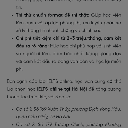
tin.
Thi thử chuẩn format đề thi thật:
Giúp học viên
làm quen với áp lực phòng thi, rèn luyện phản xạ
xử lý thông tin nhanh chóng và chính xác.
Chi phí tiết kiệm chỉ từ 2–3 triệu/tháng, cam kết
đầu ra rõ ràng:
Mức học phí phù hợp với sinh viên
và người đi làm, đảm bảo chất lượng giảng dạy
với cam kết đầu ra bằng văn bản và học lại miễn
phí.
Bên cạnh các lớp IELTS online, học viên cũng có thể
lựa chọn học
IELTS
offline tại Hà Nội
để tăng cường
tương tác trực tiếp, với 3 cơ sở:
Cơ sở 1: Số 169 Xuân Thủy, phường Dịch Vọng Hậu,
quận Cầu Giấy, TP Hà Nội
Cơ sở 2: Số 179 Trường Chinh, phường Khương