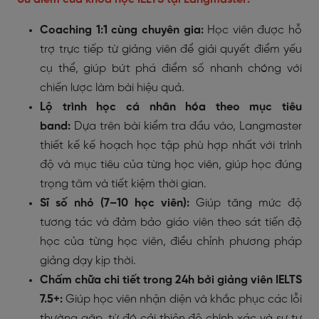
Coaching 1:1 cùng chuyên gia:
Học viên được hỗ
trợ trực tiếp từ giảng viên để giải quyết điểm yếu
cụ thể, giúp bứt phá điểm số nhanh chóng với
chiến lược làm bài hiệu quả.
Lộ trình học cá nhân hóa theo mục tiêu
band:
Dựa trên bài kiểm tra đầu vào, Langmaster
thiết kế kế hoạch học tập phù hợp nhất với trình
độ và mục tiêu của từng học viên, giúp học đúng
trọng tâm và tiết kiệm thời gian.
Sĩ số nhỏ (7–10 học viên):
Giúp tăng mức độ
tương tác và đảm bảo giáo viên theo sát tiến độ
học của từng học viên, điều chỉnh phương pháp
giảng dạy kịp thời.
Chấm chữa chi tiết trong 24h bởi giảng viên IELTS
7.5+:
Giúp học viên nhận diện và khắc phục các lỗi
thường gặp, từ đó cải thiện độ chính xác và sự tự