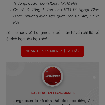
Thượng, quận Thanh Xuân, TP Hà Nội
Cơ sở 3: Tầng 1, Toà nhà N03-T7 Ngoại Giao
Đoàn, phường Xuân Tảo, quận Bắc Từ Liêm, TP Hà
Nội
Liên hệ ngay với Langmaster để nhận tư vấn chi tiết về
lộ trình học phù hợp nhất!
NHẬN TƯ VẤN MIỄN PHÍ TẠI ĐÂY
HỌC TIẾNG ANH LANGMASTER
Langmaster là hệ sinh thái đào tạo tiếng Anh