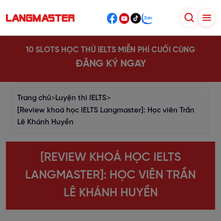
10 SLOTS HỌC THỬ IELTS MIỄN PHÍ CUỐI CÙNG
ĐĂNG KÝ NGAY
Trang chủ
>
Luyện thi IELTS
>
[Review khoá học IELTS Langmaster]: Học viên Trần
Lê Khánh Huyền
[REVIEW KHOÁ HỌC IELTS
LANGMASTER]: HỌC VIÊN TRẦN
LÊ KHÁNH HUYỀN