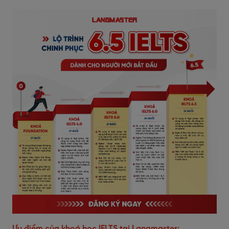
Ưu điểm của khoá học IELTS tại Langmaster: