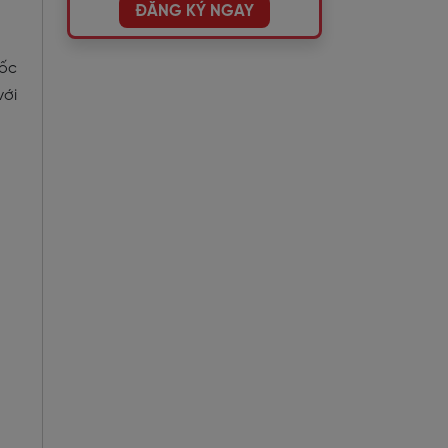
ĐĂNG KÝ NGAY
uốc
với