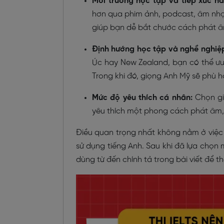
Môi trường học tập và tiếp xúc h
hơn qua phim ảnh, podcast, âm nhạc
giúp bạn dễ bắt chước cách phát âm
Định hướng học tập và nghề nghiệ
Úc hay New Zealand, bạn có thể ưu 
Trong khi đó, giọng Anh Mỹ sẽ phù
Mức độ yêu thích cá nhân:
Chọn gi
yêu thích một phong cách phát âm, b
Điều quan trọng nhất không nằm ở việc 
sử dụng tiếng Anh. Sau khi đã lựa chọ
dùng từ đến chính tả trong bài viết để 