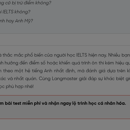
ing có bị trừ điểm không?
hi IELTS không?
Anh hay Anh Mỹ?
à thắc mắc phổ biến của người học IELTS hiện nay. Nhiều bạn
nh hưởng đến điểm số hoặc khiến quá trình ôn thi kém hiệu q
nh theo một hệ tiếng Anh nhất định, mà đánh giá dựa trên 
xác và nhất quán. Cùng Langmaster giải đáp sự khác biệt g
ọc phù hợp nhé!
 bài test miễn phí và nhận ngay lộ trình học cá nhân hóa.