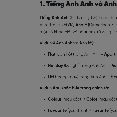
1. Tiếng Anh Anh và Anh
Tiếng Anh Anh
(British English)
là cách p
Anh.
Trong khi đó,
Anh Mỹ
(American Eng
một số khác biệt về phát âm, từ vựng, c
Ví dụ về Anh Anh và Anh Mỹ:
Flat
(căn hộ) trong Anh Anh -
Apart
Holiday
(kỳ nghỉ) trong Anh Anh -
Va
Lift
(thang máy) trong Anh Anh -
Ele
Ví dụ về sự khác biệt trong chính tả:
Colour
(màu sắc) →
Color
(màu sắc)
Favourite
(yêu thích) →
Favorite
(yêu