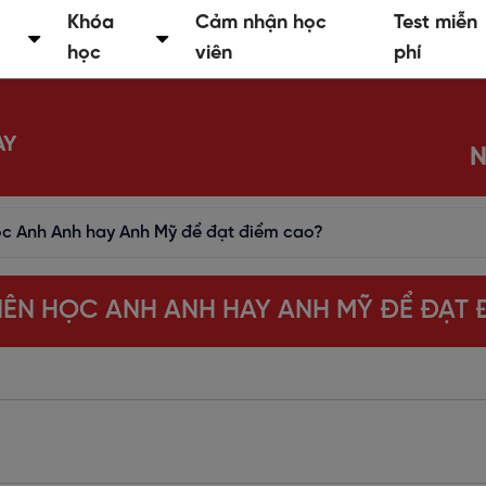
Khóa
Cảm nhận học
Test miễn
học
viên
phí
AY
N
học Anh Anh hay Anh Mỹ để đạt điểm cao?
 NÊN HỌC ANH ANH HAY ANH MỸ ĐỂ ĐẠT