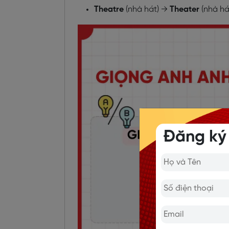
Theatre
(nhà hát) →
Theater
(nhà há
Đăng ký