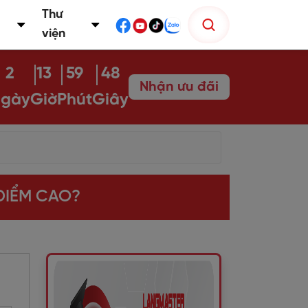
Thư
viện
2
13
59
47
Nhận ưu đãi
gày
Giờ
Phút
Giây
 ĐIỂM CAO?