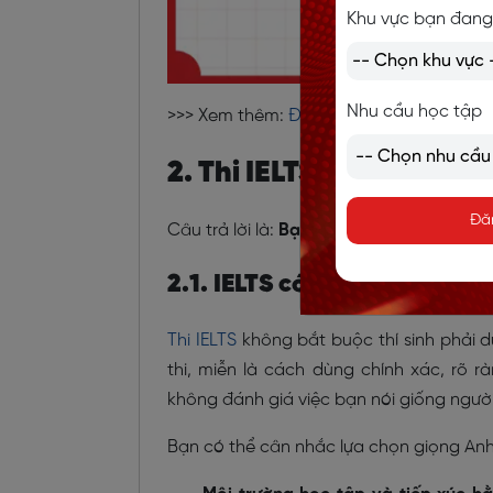
Khu vực bạn đang
Nhu cầu học tập
>>> Xem thêm:
Định cư Mỹ cần IELTS bao
2. Thi IELTS nên học A
Đă
Câu trả lời là:
Bạn có thể chọn học bất 
2.1. IELTS có bắt buộc dùng
Thi IELTS
không bắt buộc thí sinh phải 
thi, miễn là cách dùng chính xác, rõ r
không đánh giá việc bạn nói giống ngườ
Bạn có thể cân nhắc lựa chọn giọng Anh 