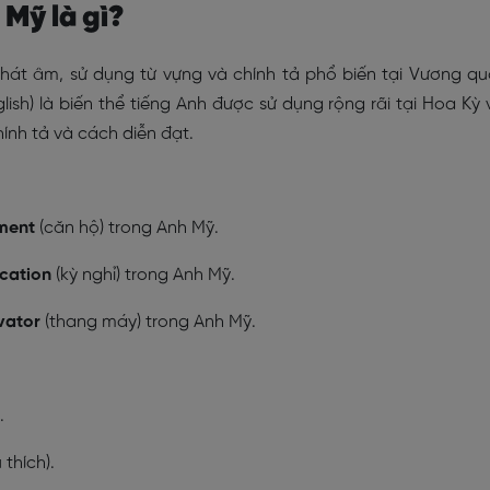
 Mỹ là gì?
hát âm, sử dụng từ vựng và chính tả phổ biến tại Vương q
lish)
là biến thể tiếng Anh được sử dụng rộng rãi tại Hoa Kỳ 
hính tả và cách diễn đạt.
ment
(căn hộ) trong Anh Mỹ.
cation
(kỳ nghỉ) trong Anh Mỹ.
vator
(thang máy) trong Anh Mỹ.
.
 thích).