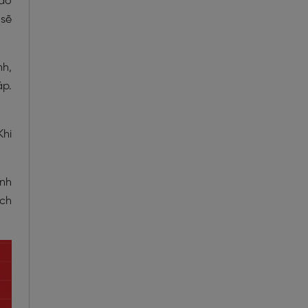
nào
 sẽ
nh,
ập.
Khi
ình
ách