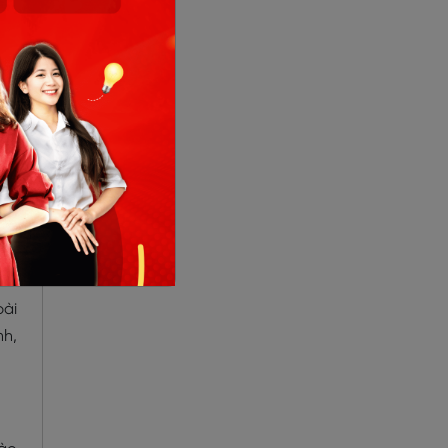
bài
nh,