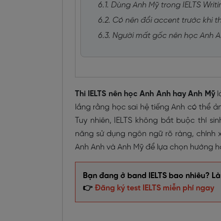
6.1. Dùng Anh Mỹ trong IELTS Writ
6.2. Có nên đổi accent trước khi t
6.3. Người mất gốc nên học Anh 
Thi IELTS nên học Anh Anh hay Anh Mỹ
l
lắng rằng học sai hệ tiếng Anh có thể ả
Tuy nhiên, IELTS không bắt buộc thí si
năng sử dụng ngôn ngữ rõ ràng, chính 
Anh Anh và Anh Mỹ để lựa chọn hướng h
Bạn đang ở band IELTS bao nhiêu? Làm
👉
Đăng ký test IELTS miễn phí ngay