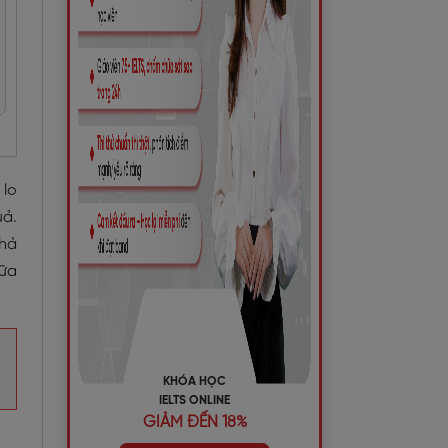
 lo
uả.
khả
iữa
KHÓA HỌC
IELTS ONLINE
GIẢM ĐẾN 18%