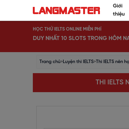
Giới
thiệu
HỌC THỬ IELTS ONLINE MIỄN PHÍ
DUY NHẤT 10 SLOTS TRONG HÔM N
Trang chủ
>
Luyện thi IELTS
>
Thi IELTS nên 
THI IELTS