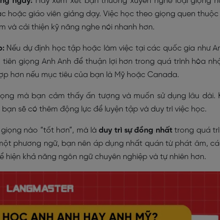
ằng ngày:
Hãy xem xét bạn thường xuyên nghe loại giọng 
 hoặc giáo viên giảng dạy. Việc học theo giọng quen thuộc
 và cải thiện kỹ năng nghe nói nhanh hơn.
p:
Nếu dự định học tập hoặc làm việc tại các quốc gia như A
tiên giọng Anh Anh để thuận lợi hơn trong quá trình hòa nh
 hợp hơn nếu mục tiêu của bạn là Mỹ hoặc Canada.
ọng mà bạn cảm thấy ấn tượng và muốn sử dụng lâu dài. 
ạn sẽ có thêm động lực để luyện tập và duy trì việc học.
giọng nào “tốt hơn”, mà là
duy trì sự đồng nhất
trong quá tr
n một phương ngữ, bạn nên áp dụng nhất quán từ phát âm, c
thể hiện khả năng ngôn ngữ chuyên nghiệp và tự nhiên hơn.