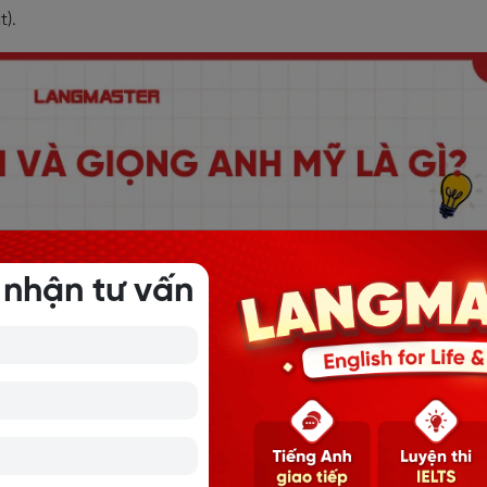
t).
 nhận tư vấn