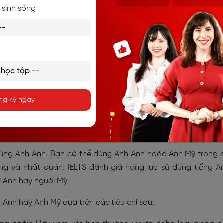
 sinh sống
 nhiêu? Điểm tối thiểu cần đạt được
nh Anh hay Anh Mỹ?
ng ký ngay
kỳ giọng nào bạn muốn.
 Anh Anh không?
dùng Anh Anh. Bạn có thể dùng Anh Anh hoặc Anh Mỹ trong 
àng và nhất quán. IELTS đánh giá năng lực sử dụng tiếng A
i Anh hay người Mỹ.
Anh hay Anh Mỹ dựa trên các tiêu chí sau: