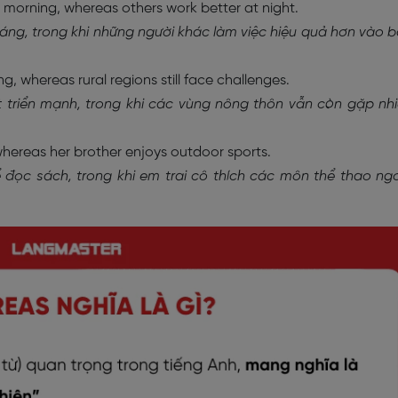
 morning, whereas others work better at night.
sáng, trong khi những người khác làm việc hiệu quả hơn vào 
g, whereas rural regions still face challenges.
t triển mạnh, trong khi các vùng nông thôn vẫn còn gặp nh
hereas her brother enjoys outdoor sports.
 đọc sách, trong khi em trai cô thích các môn thể thao ng