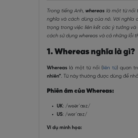
Trong tiếng Anh,
whereas
là một từ nối
nghĩa và cách dùng của nó. Với nghĩa c
trọng trong việc liên kết các ý tưởng và
cách sử dụng whereas và cả những lỗi t
1. Whereas nghĩa là gì?
Whereas
là một từ nối (
liên từ
) quan t
nhiên”
. Từ này thường được dùng để nh
Phiên âm của Whereas:
UK
: /weərˈæz/
US
: /werˈæz/
Ví dụ minh họa: