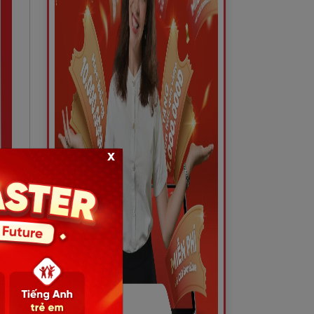
x
iữa
cụ