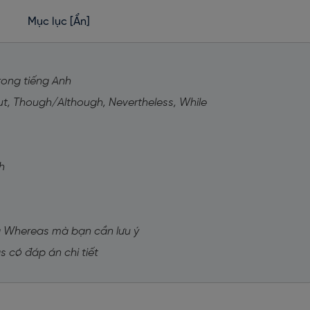
Mục lục
[Ẩn]
rong tiếng Anh
ut, Though/Although, Nevertheless, While
h
ng Whereas mà bạn cần lưu ý
s có đáp án chi tiết