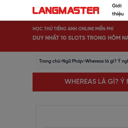
Giới
thiệu
HỌC THỬ TIẾNG ANH ONLINE MIỄN PHÍ
DUY NHẤT 10 SLOTS TRONG HÔM N
Trang chủ
>
Ngữ Pháp
>
Whereas là gì? Ý ng
WHEREAS LÀ GÌ? Ý