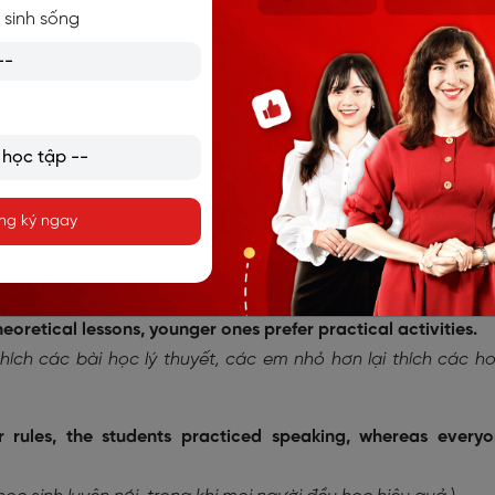
 sinh sống
S1 + V1, Whereas S2 + V2
Whereas S1 + V1, S2 + V2
S1 + V1, S2 + V2, whereas
ng ký ngay
fers winter.
ôi lại thích mùa đông.
)
oretical lessons, younger ones prefer practical activities.
thích các bài học lý thuyết, các em nhỏ hơn lại thích các h
rules, the students practiced speaking, whereas every