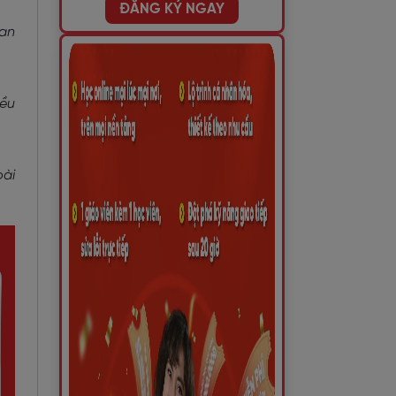
ĐĂNG KÝ NGAY
ban
iều
oài