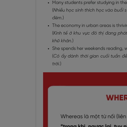
Many students prefer studying in the
(
Nhiều học sinh thích học vào buổi 
đêm.
)
The economy in urban areas is thrivin
(
Kinh tế ở khu vực đô thị đang phá
khó khăn.
)
She spends her weekends reading, w
(
Cô ấy dành thời gian cuối tuần để
trời.
)