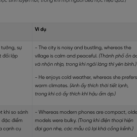
ọc sinh luyện nói, trong khi mọi người đều học hiệu quả.
)
Ví dụ
 tưởng, sự
- The city is noisy and bustling, whereas the
t đối lập
village is calm and peaceful.
(Thành phố ồn à
và nhộn nhịp, trong khi ngôi làng thì yên bình.)
- He enjoys cold weather, whereas she prefers
warm climates.
(Anh ấy thích thời tiết lạnh,
trong khi cô ấy thích khí hậu ấm áp.)
 khi so sánh
- Whereas modern phones are compact, olde
g đặc điểm
models were bulky.
(Trong khi điện thoại hiện
a cạnh cụ
đại gọn nhẹ, các mẫu cũ lại khá cồng kềnh.)