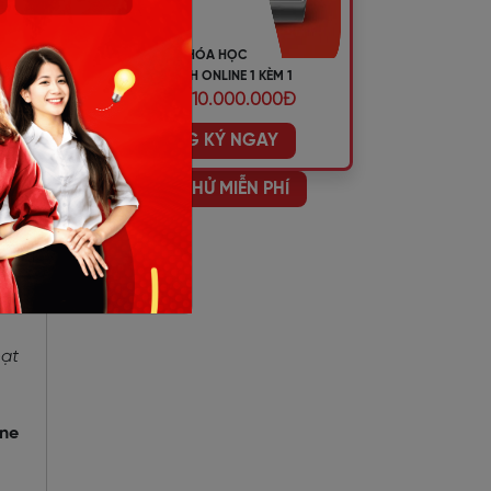
KHÓA HỌC
TIẾNG ANH ONLINE 1 KÈM 1
ƯU ĐÃI 10.000.000Đ
ĐĂNG KÝ NGAY
HỌC THỬ MIỄN PHÍ
oạt
one