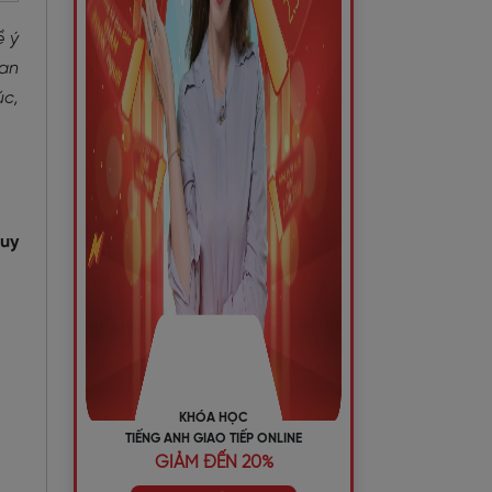
ề ý
uan
úc,
tuy
KHÓA HỌC
TIẾNG ANH GIAO TIẾP ONLINE
GIẢM ĐẾN 20%