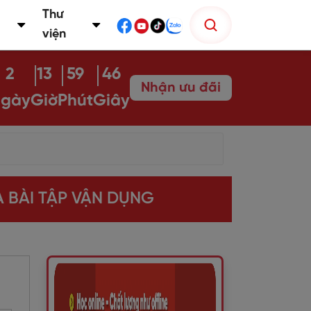
Thư
viện
2
13
59
44
Nhận ưu đãi
gày
Giờ
Phút
Giây
 BÀI TẬP VẬN DỤNG