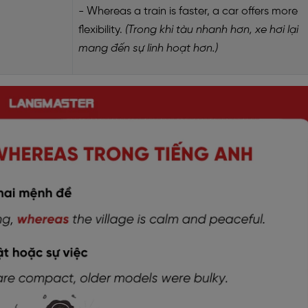
- Whereas a train is faster, a car offers more
flexibility.
(Trong khi tàu nhanh hơn, xe hơi lại
mang đến sự linh hoạt hơn.)