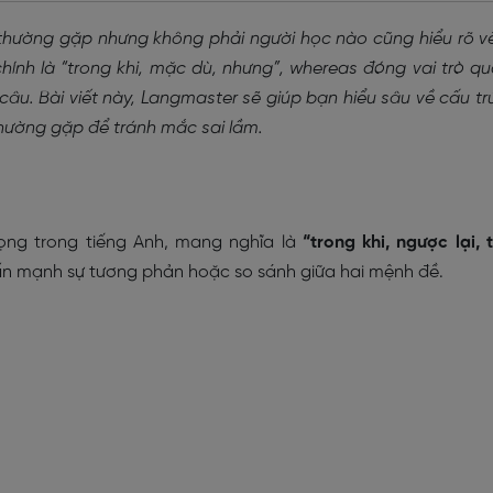
 thường gặp nhưng không phải người học nào cũng hiểu rõ v
hính là “trong khi, mặc dù, nhưng”, whereas đóng vai trò q
 câu. Bài viết này, Langmaster sẽ giúp bạn hiểu sâu về cấu tr
hường gặp để tránh mắc sai lầm.
rọng trong tiếng Anh, mang nghĩa là
“trong khi, ngược lại, 
ấn mạnh sự tương phản hoặc so sánh giữa hai mệnh đề.