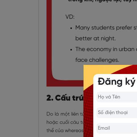
Đăng ký
2. Cấu trúc và cách dù
Do là một liên từ dùng để kết nối hai
m
hoặc cuối câu tùy thuộc vào mục đích 
thể của whereas: