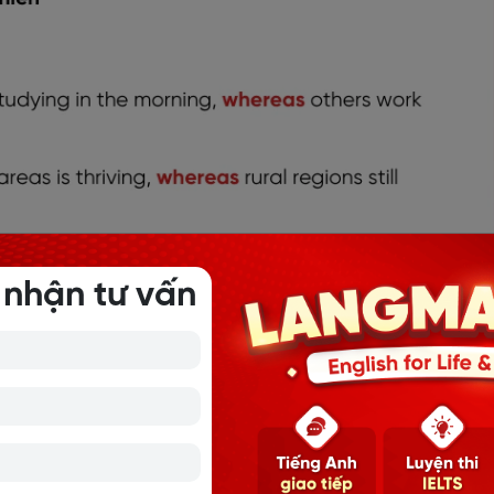
 nhận tư vấn
ng Whereas trong tiếng Anh
ệnh đề
trong tiếng Anh, Whereas có thể xuất hiện ở đầu, g
sử dụng. Dưới đây là các
cấu trúc thông dụng
và cách dùng 