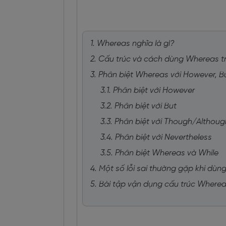
1. Whereas nghĩa là gì?
2. Cấu trúc và cách dùng Whereas t
3. Phân biệt Whereas với However, B
3.1. Phân biệt với However
3.2. Phân biệt với But
3.3. Phân biệt với Though/Althoug
3.4. Phân biệt với Nevertheless
3.5. Phân biệt Whereas và While
4. Một số lỗi sai thường gặp khi dù
5. Bài tập vận dụng cấu trúc Wherea