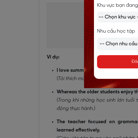
Khu vực bạn đang
Nhu cầu học tập
Ví dụ:
Đă
I love summer, whereas my sister pre
(
Tôi thích mùa hè, trong khi em gái t
Whereas the older students enjoy the
(
Trong khi những học sinh lớn tuổi 
động thực hành.
)
The teacher focused on grammar 
learned effectively.