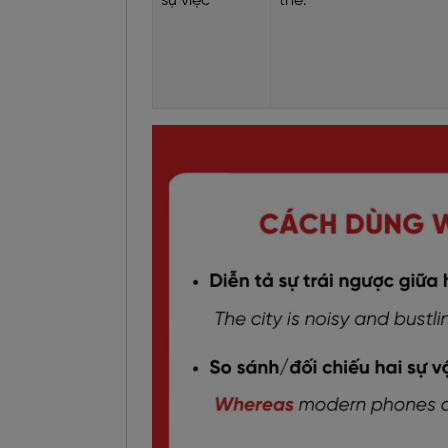
sự việc
thể.