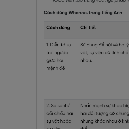
(
Giáo viên tập trung vào ngữ pháp, h
Cách dùng Whereas trong tiếng Anh
Cách dùng
Chi tiết
1. Diễn tả sự
Sử dụng để nói về hai ý
trái ngược
vật, sự việc có tính chấ
giữa hai
nhau.
mệnh đề
2. So sánh/
Nhấn mạnh sự khác biệt
đối chiếu hai
hai đối tượng có chun
sự vật hoặc
nhưng khác nhau ở khí