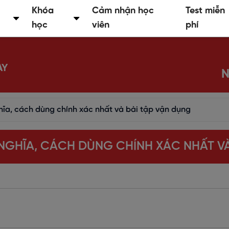
Khóa
Cảm nhận học
Test miễn
học
viên
phí
AY
N
hĩa, cách dùng chính xác nhất và bài tập vận dụng
 NGHĨA, CÁCH DÙNG CHÍNH XÁC NHẤT VÀ