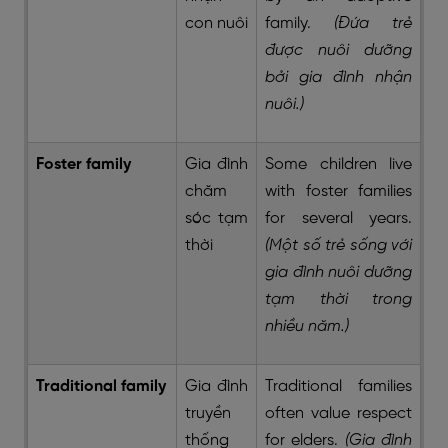
con nuôi
family.
(Đứa trẻ
được nuôi dưỡng
bởi gia đình nhận
nuôi.)
Foster family
Gia đình
Some children live
chăm
with foster families
sóc tạm
for several years.
thời
(Một số trẻ sống với
gia đình nuôi dưỡng
tạm thời trong
nhiều năm.)
Traditional family
Gia đình
Traditional families
truyền
often value respect
thống
for elders.
(Gia đình