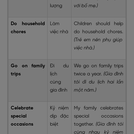
lượng
với bố mẹ.)
Do household
Làm
Children should help
chores
việc nhà
do household chores.
(Trẻ em nên phụ giúp
việc nhà.)
Go on family
Đi du
We go on family trips
trips
lịch
twice a year
. (Gia đình
cùng
tôi đi du lịch hai lần
gia đình
một năm.)
Celebrate
Kỷ niệm
My family celebrates
special
dịp đặc
special occasions
occasions
biệt
together.
(Gia đình tôi
cùng nhau kỷ niệm