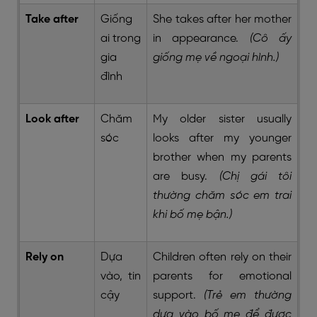
Take after
Giống
She takes after her mother
ai trong
in appearance.
(Cô ấy
gia
giống mẹ về ngoại hình.)
đình
Look after
Chăm
My older sister usually
sóc
looks after my younger
brother when my parents
are busy.
(Chị gái tôi
thường chăm sóc em trai
khi bố mẹ bận.)
Rely on
Dựa
Children often rely on their
vào, tin
parents for emotional
cậy
support.
(Trẻ em thường
dựa vào bố mẹ để được