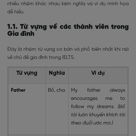
nhiều nhóm khác nhau kèm nghĩa và ví dụ minh họa
dễ hiểu.
1.1. Từ vựng về các thành viên trong
Gia đình
Đây là nhóm từ vựng cơ bản và phổ biến nhất khi nói
về chủ đề gia đình trong IELTS.
Từ vựng
Nghĩa
Ví dụ
Father
Bố, cha
My father always
encourages me to
follow my dreams.
(Bố
tôi luôn khuyến khích tôi
theo đuổi ước mơ.)