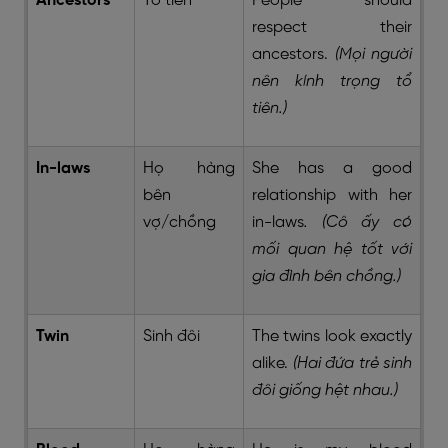
Ancestors
Tổ tiên
People should
respect their
ancestors.
(Mọi người
nên kính trọng tổ
tiên.)
In-laws
Họ hàng
She has a good
bên
relationship with her
vợ/chồng
in-laws
. (Cô ấy có
mối quan hệ tốt với
gia đình bên chồng.)
Twin
Sinh đôi
The twins look exactly
alike.
(Hai đứa trẻ sinh
đôi giống hệt nhau.)