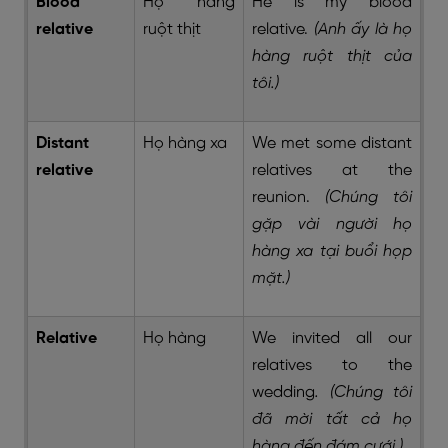
Blood
Họ hàng
He is my blood
relative
ruột thịt
relative.
(Anh ấy là họ
hàng ruột thịt của
tôi.)
Distant
Họ hàng xa
We met some distant
relative
relatives at the
reunion.
(Chúng tôi
gặp vài người họ
hàng xa tại buổi họp
mặt.)
Relative
Họ hàng
We invited all our
relatives to the
wedding
. (Chúng tôi
đã mời tất cả họ
hàng đến đám cưới.)