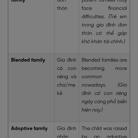
family
đơn
parent families may
thân
face financial
difficulties.
(Trẻ em
trong gia đình đơn
thân có thể gặp
khó khăn tài chính.)
Blended family
Gia đình
Blended families are
có con
becoming more
riêng và
common
cha/mẹ
nowadays.
(Gia
kế
đình có con riêng
ngày càng phổ biến
hiện nay.)
Adoptive family
Gia đình
The child was raised
nhận
by an adoptive