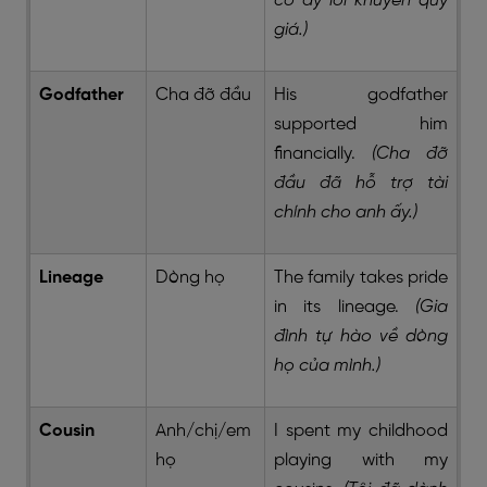
cô ấy lời khuyên quý
giá.)
Godfather
Cha đỡ đầu
His godfather
supported him
financially.
(Cha đỡ
đầu đã hỗ trợ tài
chính cho anh ấy.)
Lineage
Dòng họ
The family takes pride
in its lineage.
(Gia
đình tự hào về dòng
họ của mình.)
Cousin
Anh/chị/em
I spent my childhood
họ
playing with my