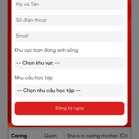
Ngoài ra, các từ vựng miêu tả mối quan hệ và sự gắn
kết giữa các thành viên cũng xuất hiện rất thường
xuyên trong IELTS Speaking và Writing.
Từ vựng
Nghĩa
Ví dụ
Khu vực bạn đang sinh sống
Close-knit
Gắn bó
I come from a close-knit
family
. (Tôi đến từ một gia
đình gắn bó.)
Nhu cầu học tập
Supportive
Hay hỗ
My parents are very
trợ
supportive of my
Đăng ký ngay
decisions.
(Bố mẹ rất ủng
hộ quyết định của tôi.)
Caring
Quan
She is a caring mother.
(Cô