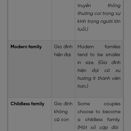
truyền thống
thường coi trọng sự
kính trọng người lớn
tuổi.)
Modern family
Gia đình
Modern families
hiện đại
tend to be smaller
in size.
(Gia đình
hiện đại có xu
hướng ít thành viên
hơn.)
Childless family
Gia đình
Some couples
không
choose to become
có con
a childless family.
(Một số cặp đôi