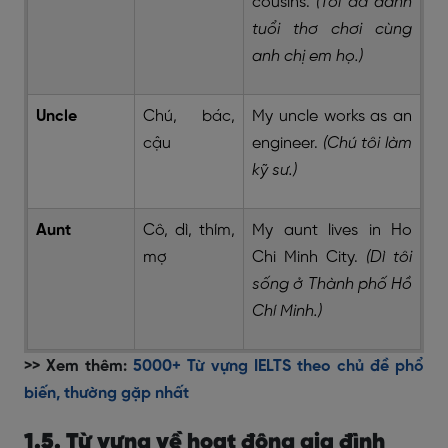
cousins.
(Tôi đã dành
tuổi thơ chơi cùng
anh chị em họ.)
Uncle
Chú, bác,
My uncle works as an
cậu
engineer.
(Chú tôi làm
kỹ sư.)
Aunt
Cô, dì, thím,
My aunt lives in Ho
mợ
Chi Minh City.
(Dì tôi
sống ở Thành phố Hồ
Chí Minh.)
>> Xem thêm:
5000+ Từ vựng IELTS theo chủ đề phổ
biến, thường gặp nhất
1.5. Từ vựng về hoạt động gia đình