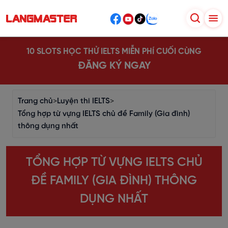
10 SLOTS HỌC THỬ IELTS MIỄN PHÍ CUỐI CÙNG
ĐĂNG KÝ NGAY
Trang chủ
>
Luyện thi IELTS
>
Tổng hợp từ vựng IELTS chủ đề Family (Gia đình)
thông dụng nhất
TỔNG HỢP TỪ VỰNG IELTS CHỦ
ĐỀ FAMILY (GIA ĐÌNH) THÔNG
DỤNG NHẤT