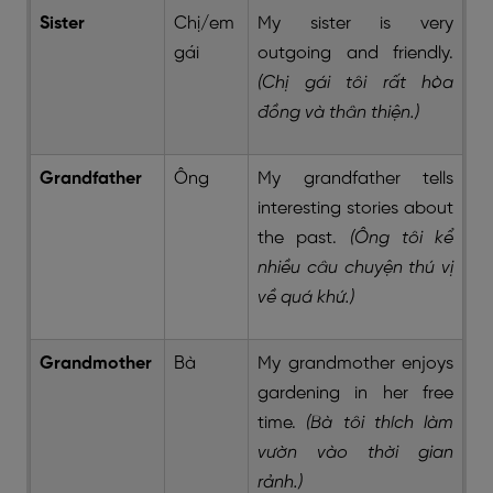
Sister
Chị/em
My sister is very
gái
outgoing and friendly.
(Chị gái tôi rất hòa
đồng và thân thiện.)
Grandfather
Ông
My grandfather tells
interesting stories about
the past.
(Ông tôi kể
nhiều câu chuyện thú vị
về quá khứ.)
Grandmother
Bà
My grandmother enjoys
gardening in her free
time.
(Bà tôi thích làm
vườn vào thời gian
rảnh.)