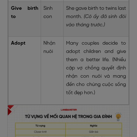
Give birth
Sinh
She gave birth to twins last
to
con
month.
(Cô ấy đã sinh đôi
vào tháng trước.)
Adopt
Nhận
Many couples decide to
nuôi
adopt children and give
them a better life. (Nhiều
cặp vợ chồng quyết định
nhận con nuôi và mang
đến cho chúng cuộc sống
tốt đẹp hơn.)