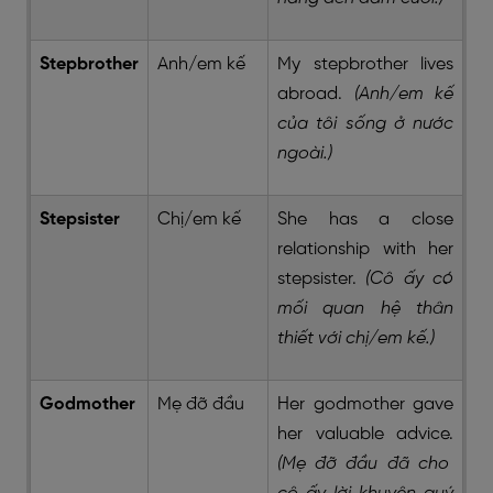
Stepbrother
Anh/em kế
My stepbrother lives
abroad.
(Anh/em kế
của tôi sống ở nước
ngoài.)
Stepsister
Chị/em kế
She has a close
relationship with her
stepsister.
(Cô ấy có
mối quan hệ thân
thiết với chị/em kế.)
Godmother
Mẹ đỡ đầu
Her godmother gave
her valuable advice.
(Mẹ đỡ đầu đã cho