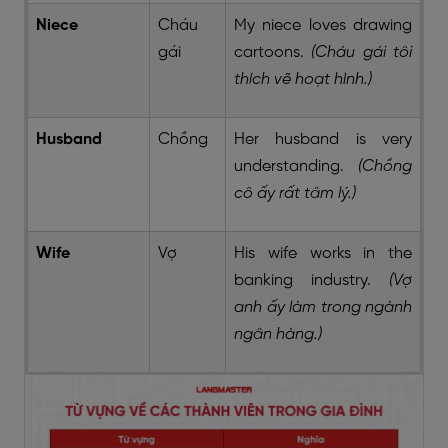
Niece
Cháu
My niece loves drawing
gái
cartoons.
(Cháu gái tôi
thích vẽ hoạt hình.)
Husband
Chồng
Her husband is very
understanding.
(Chồng
cô ấy rất tâm lý.)
Wife
Vợ
His wife works in the
banking industry.
(Vợ
anh ấy làm trong ngành
ngân hàng.)