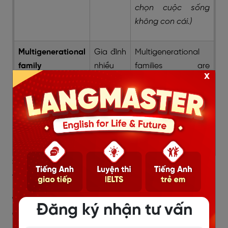
chọn cuộc sống
không con cái.)
Multigenerational
Gia đình
Multigenerational
family
nhiều
families are
x
thế hệ
common in Asian
countries.
(Gia đình
nhiều thế hệ phổ
biến ở các nước
châu Á.)
>> Xem thêm:
Tổng hợp 100+ từ vựng IELTS Travel
thông dụng bạn cần phải nhớ
1.3. Từ vựng về mối quan hệ trong Gia
Đăng ký nhận tư vấn
đình