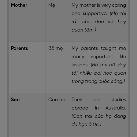
Mother
Mẹ
My mother is very caring
and supportive.
(Mẹ tôi
rất chu đáo và hay
quan tâm.)
Parents
Bố mẹ
My parents taught me
many important life
lessons.
(Bố mẹ đã dạy
tôi nhiều bài học quan
trọng trong cuộc sống.)
Son
Con trai
Their son studies
abroad in Australia.
(Con trai của họ đang
du học ở Úc.)