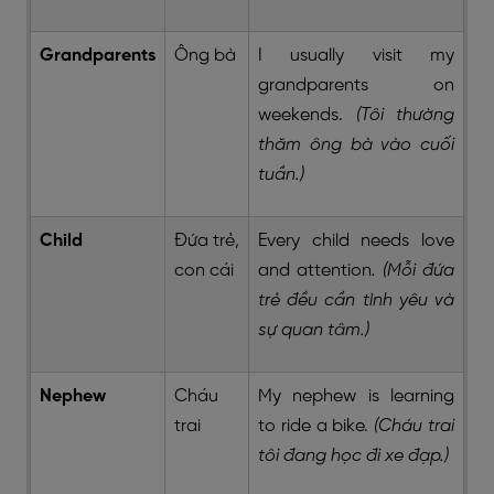
Grandparents
Ông bà
I usually visit my
grandparents on
weekends.
(Tôi thường
thăm ông bà vào cuối
tuần.)
Child
Đứa trẻ,
Every child needs love
con cái
and attention
. (Mỗi đứa
trẻ đều cần tình yêu và
sự quan tâm.)
Nephew
Cháu
My nephew is learning
trai
to ride a bike.
(Cháu trai
tôi đang học đi xe đạp.)