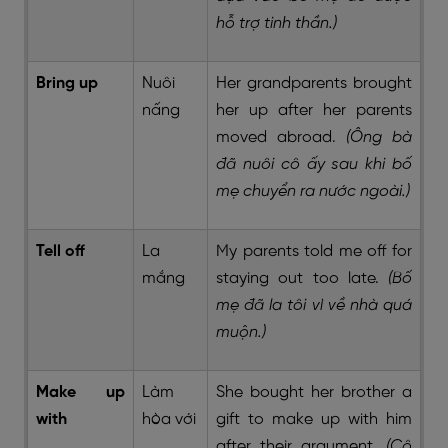
hỗ trợ tinh thần.)
Bring up
Nuôi
Her grandparents brought
nấng
her up after her parents
moved abroad.
(Ông bà
đã nuôi cô ấy sau khi bố
mẹ chuyển ra nước ngoài.)
Tell off
La
My parents told me off for
mắng
staying out too late.
(Bố
mẹ đã la tôi vì về nhà quá
muộn.)
Make up
Làm
She bought her brother a
with
hòa với
gift to make up with him
after their argument.
(Cô