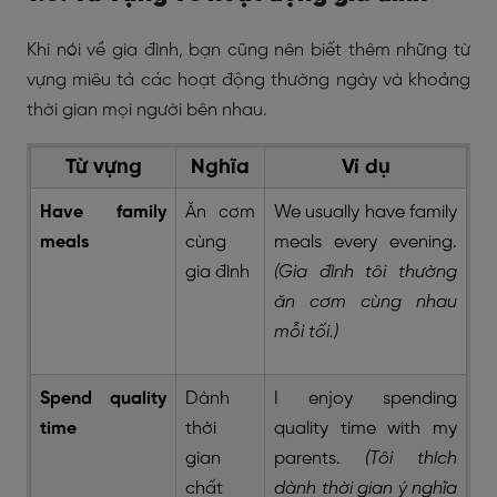
Khi nói về gia đình, bạn cũng nên biết thêm những từ
vựng miêu tả các hoạt động thường ngày và khoảng
thời gian mọi người bên nhau.
Từ vựng
Nghĩa
Ví dụ
Have family
Ăn cơm
We usually have family
meals
cùng
meals every evening.
gia đình
(Gia đình tôi thường
ăn cơm cùng nhau
mỗi tối.)
Spend quality
Dành
I enjoy spending
time
thời
quality time with my
gian
parents.
(Tôi thích
chất
dành thời gian ý nghĩa