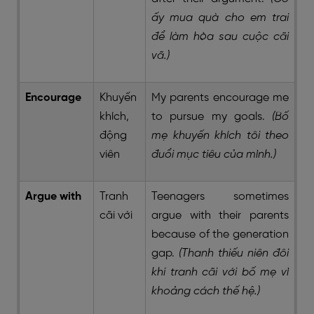
ấy mua quà cho em trai
để làm hòa sau cuộc cãi
vã.)
Encourage
Khuyến
My parents encourage me
khích,
to pursue my goals.
(Bố
động
mẹ khuyến khích tôi theo
viên
đuổi mục tiêu của mình.)
Argue with
Tranh
Teenagers sometimes
cãi với
argue with their parents
because of the generation
gap.
(Thanh thiếu niên đôi
khi tranh cãi với bố mẹ vì
khoảng cách thế hệ.)