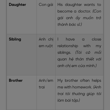
Daughter
Con gái
His daughter wants to
become a doctor.
(Con
gái anh ấy muốn trở
thành bác sĩ.)
Sibling
Anh chị
I have a close
em ruột
relationship with my
siblings.
(Tôi có mối
quan hệ thân thiết với
anh chị em của mình.)
Brother
Anh/em
My brother often helps
trai
me with homework.
(Anh
trai tôi thường giúp tôi
làm bài tập.)