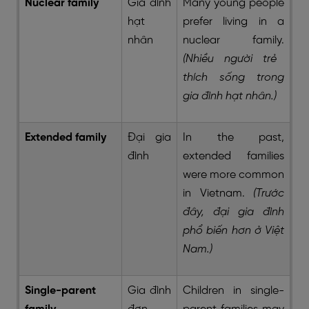
Nuclear family
Gia đình
Many young people
hạt
prefer living in a
nhân
nuclear family.
(Nhiều người trẻ
thích sống trong
gia đình hạt nhân.)
Extended family
Đại gia
In the past,
đình
extended families
were more common
in Vietnam.
(Trước
đây, đại gia đình
phổ biến hơn ở Việt
Nam.)
Single-parent
Gia đình
Children in single-