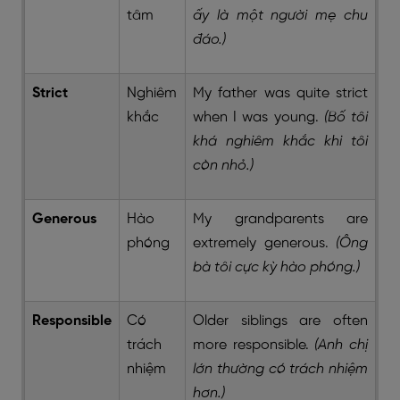
tâm
ấy là một người mẹ chu
đáo.)
Strict
Nghiêm
My father was quite strict
khắc
when I was young.
(Bố tôi
khá nghiêm khắc khi tôi
còn nhỏ.)
Generous
Hào
My grandparents are
phóng
extremely generous.
(Ông
bà tôi cực kỳ hào phóng.)
Responsible
Có
Older siblings are often
trách
more responsible.
(Anh chị
nhiệm
lớn thường có trách nhiệm
hơn.)