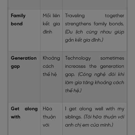
Family
Mối liên
Traveling together
bond
kết gia
strengthens family bonds
.
đình
(Du lịch cùng nhau giúp
gắn kết gia đình.)
Generation
Khoảng
Technology sometimes
gap
cách
increases the generation
thế hệ
gap.
(Công nghệ đôi khi
làm gia tăng khoảng cách
thế hệ.)
Get along
Hòa
I get along well with my
with
thuận
siblings.
(Tôi hòa thuận với
với
anh chị em của mình.)