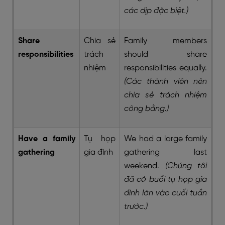
các dịp đặc biệt.)
Share
Chia sẻ
Family members
responsibilities
trách
should share
nhiệm
responsibilities equally.
(Các thành viên nên
chia sẻ trách nhiệm
công bằng.)
Have a family
Tụ họp
We had a large family
gathering
gia đình
gathering last
weekend.
(Chúng tôi
đã có buổi tụ họp gia
đình lớn vào cuối tuần
trước.)