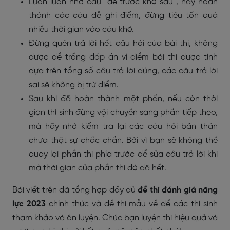
Luôn luôn nhớ câu “dễ trước khó sau”, hãy hoàn
thành các câu dễ ghi điểm, đừng tiêu tốn quá
nhiều thời gian vào câu khó.
Đừng quên trả lời hết câu hỏi của bài thi, không
được để trống đáp án vì điểm bài thi được tính
dựa trên tổng số câu trả lời đúng, các câu trả lời
sai sẽ không bị trừ điểm.
Sau khi đã hoàn thành một phần, nếu còn thời
gian thí sinh đừng vội chuyển sang phần tiếp theo,
mà hãy nhớ kiểm tra lại các câu hỏi bản thân
chưa thật sự chắc chắn. Bởi vì bạn sẽ không thể
quay lại phần thi phía trước để sửa câu trả lời khi
mà thời gian của phần thi đó đã hết.
Bài viết trên đã tổng hợp đầy đủ
đề thi đánh giá năng
lực 2023
chính thức và đề thi mẫu về để các thí sinh
tham khảo và ôn luyện. Chúc bạn luyện thi hiệu quả và