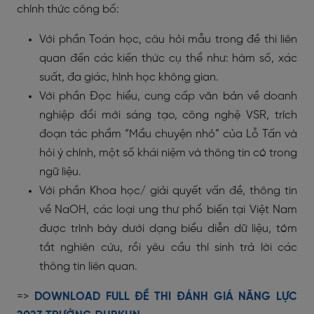
chính thức công bố:
Với phần Toán học, câu hỏi mẫu trong đề thi liên
quan đến các kiến thức cụ thể như: hàm số, xác
suất, đa giác, hình học không gian.
Với phần Đọc hiểu, cung cấp văn bản về doanh
nghiệp đổi mới sáng tạo, công nghệ VSR, trích
đoạn tác phẩm “Mẩu chuyện nhỏ” của Lỗ Tấn và
hỏi ý chính, một số khái niệm và thông tin có trong
ngữ liệu.
Với phần Khoa học/ giải quyết vấn đề, thông tin
về NaOH, các loại ung thư phổ biến tại Việt Nam
được trình bày dưới dạng biểu diễn dữ liệu, tóm
tắt nghiên cứu, rồi yêu cầu thí sinh trả lời các
thông tin liên quan.
=>
DOWNLOAD FULL ĐỀ THI ĐÁNH GIÁ NĂNG LỰC