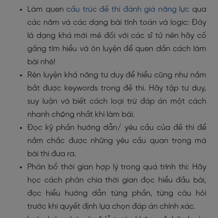
Làm quen
cấu trúc đề thi đánh giá năng lực
qua
các năm và các dạng bài tính toán và logic: Đây
là dạng khá mới mẻ đối với các sĩ tử nên hãy cố
gắng tìm hiểu và ôn luyện để quen dần cách làm
bài nhé!
Rèn luyện khả năng tư duy để hiểu cũng như nắm
bắt được keywords trong đề thi. Hãy tập tư duy,
suy luận và biết cách loại trừ đáp án một cách
nhanh chóng nhất khi làm bài.
Đọc kỹ phần hướng dẫn/ yêu cầu của đề thi để
nắm chắc được những yêu cầu quan trọng mà
bài thi đưa ra.
Phân bổ thời gian hợp lý trong quá trình thi: Hãy
học cách phân chia thời gian đọc hiểu đầu bài,
đọc hiểu hướng dẫn từng phần, từng câu hỏi
trước khi quyết định lựa chọn đáp án chính xác.