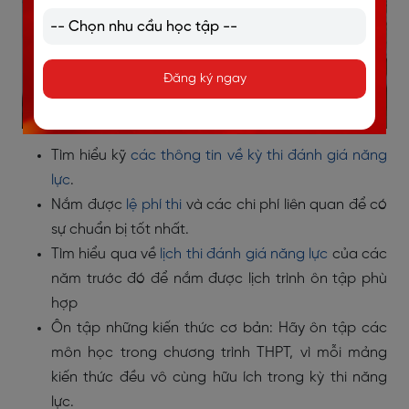
Đăng ký ngay
Tìm hiểu kỹ
các thông tin về kỳ thi đánh giá năng
lực
.
Nắm được
lệ phí thi
và các chi phí liên quan để có
sự chuẩn bị tốt nhất.
Tìm hiểu qua về
lịch thi đánh giá năng lực
của các
năm trước đó để nắm được lịch trình ôn tập phù
hợp
Ôn tập những kiến thức cơ bản: Hãy ôn tập các
môn học trong chương trình THPT, vì mỗi mảng
kiến thức đều vô cùng hữu ích trong kỳ thi năng
lực.