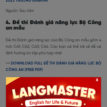
2023 TRƯỜNG ĐHBKHN
Nguồn: Sưu tầm
4. Đề thi Đánh giá năng lực Bộ Công
an mẫu
Đề thi Đánh giá năng lực của Bộ Công an mẫu gồm 4
mã: CA1; CA2; CA3; CA4. Các bạn có thể tải về để có
định hướng ôn tập phù hợp nhé!
=>
DOWNLOAD FULL ĐỀ THI ĐÁNH GIÁ NĂNG LỰC BỘ
CÔNG AN (FREE PDF)
x
Nguồn: Sưu tầm