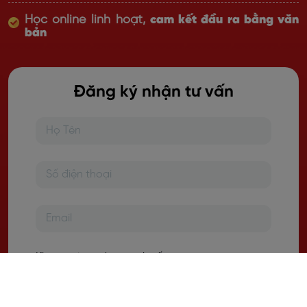
Học online linh hoạt,
cam kết đầu ra bằng văn
bản
Đăng ký nhận tư vấn
Khu vực bạn đang sinh sống