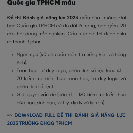
Quốc gia TPHCM mẫu
Đề thi Đánh giá năng lực 2023
mẫu của trường Đại
học Quốc gia TP.HCM có độ dài 16 trang, bao gồm 120
câu hỏi dạng trắc nghiệm. Cấu trúc bài thi được chia
ra thành 3 phần:
Ngôn ngữ (40 câu đầu kiểm tra tiếng Việt và tiếng
Anh).
Toán học, tư duy logic, phân tích số liệu (câu 41 –
70 kiểm tra kiến thức toán học, tư duy logic và
phân tích số liệu).
Giải quyết vấn đề (câu 71 – 120 kiểm tra kiến thức
hóa học, sinh học, vật lý, địa lý và lịch sử).
=>
DOWNLOAD FULL ĐỀ THI ĐÁNH GIÁ NĂNG LỰC
2023 TRƯỜNG ĐHQG TPHCM