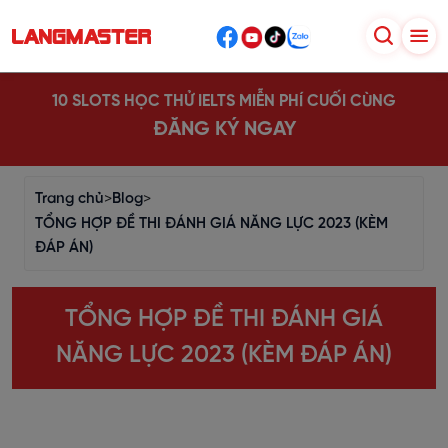
10 SLOTS HỌC THỬ IELTS MIỄN PHÍ CUỐI CÙNG
ĐĂNG KÝ NGAY
Trang chủ
>
Blog
>
TỔNG HỢP ĐỀ THI ĐÁNH GIÁ NĂNG LỰC 2023 (KÈM
ĐÁP ÁN)
TỔNG HỢP ĐỀ THI ĐÁNH GIÁ
NĂNG LỰC 2023 (KÈM ĐÁP ÁN)