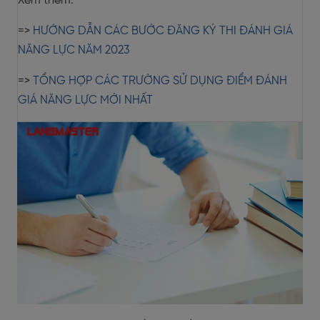
Xem thêm:
=>
HƯỚNG DẪN CÁC BƯỚC ĐĂNG KÝ THI ĐÁNH GIÁ
NĂNG LỰC NĂM 2023
=>
TỔNG HỢP CÁC TRƯỜNG SỬ DỤNG ĐIỂM ĐÁNH
GIÁ NĂNG LỰC MỚI NHẤT