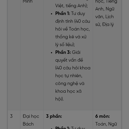
Minh
học, Tiếng
Việt, tiếng Anh);
Anh, Ngữ
Phần 1:
Tư duy
văn, Lịch
định tính (40 câu
sử, Địa lý
hỏi về Toán học,
thống kê và xử
lý số liệu);
Phần 3:
Giải
quyết vấn đề
(40 câu hỏi khoa
học tự nhiên,
công nghệ và
khoa học xã
hội).
3
Đại học
3 phần:
6 môn:
Bách
Toán, Ngữ
Phần 1:
Tư duy