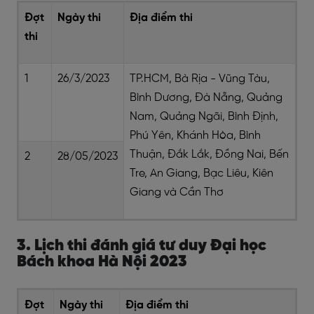
Đợt
Ngày thi
Địa điểm thi
thi
1
26/3/2023
TP.HCM, Bà Rịa - Vũng Tàu,
Bình Dương, Đà Nẵng, Quảng
Nam, Quảng Ngãi, Bình Định,
Phú Yên, Khánh Hòa, Bình
Thuận, Đắk Lắk, Đồng Nai, Bến
2
28/05/2023
Tre, An Giang, Bạc Liêu, Kiên
Giang và Cần Thơ
3. Lịch thi đánh giá tư duy Đại học
Bách khoa Hà Nội 2023
Đợt
Ngày thi
Địa điểm thi