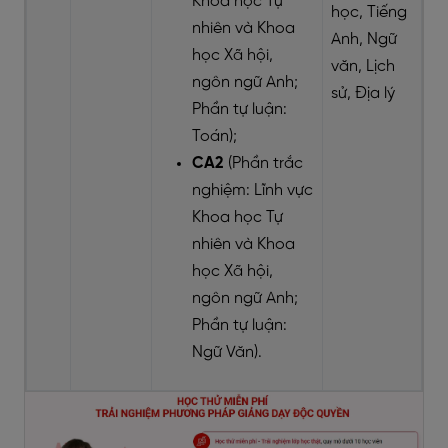
Khoa học Tự
học, Tiếng
nhiên và Khoa
Anh, Ngữ
học Xã hội,
văn, Lịch
ngôn ngữ Anh;
sử, Địa lý
Phần tự luận:
Toán);
CA2
(Phần trắc
nghiệm: Lĩnh vực
Khoa học Tự
nhiên và Khoa
học Xã hội,
ngôn ngữ Anh;
Phần tự luận:
Ngữ Văn).