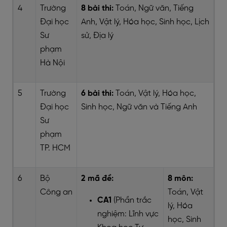
4
Trường
8 bài thi:
Toán, Ngữ văn, Tiếng
Đại học
Anh, Vật lý, Hóa học, Sinh học, Lịch
Sư
sử, Địa lý
phạm
Hà Nội
5
Trường
6 bài thi:
Toán, Vật lý, Hóa học,
Đại học
Sinh học, Ngữ văn và Tiếng Anh
Sư
phạm
TP. HCM
6
Bộ
2 mã đề:
8 môn:
Công an
Toán, Vật
CA1
(Phần trắc
lý, Hóa
nghiệm: Lĩnh vực
học, Sinh