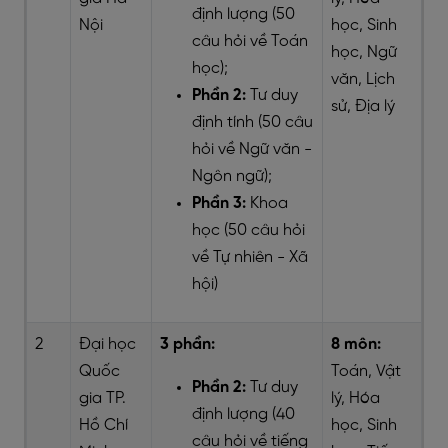
định lượng (50
Nội
học, Sinh
câu hỏi về Toán
học, Ngữ
học);
văn, Lịch
Phần 2:
Tư duy
sử, Địa lý
định tính (50 câu
hỏi về Ngữ văn -
Ngôn ngữ);
Phần 3:
Khoa
học (50 câu hỏi
về Tự nhiên - Xã
hội)
2
Đại học
3 phần:
8 môn:
Quốc
Toán, Vật
Phần 2:
Tư duy
gia TP.
lý, Hóa
định lượng (40
Hồ Chí
học, Sinh
câu hỏi về tiếng