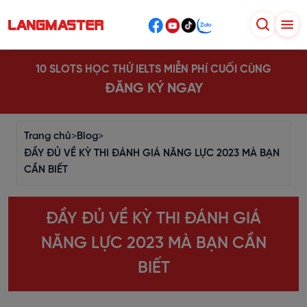
10 SLOTS HỌC THỬ IELTS MIỄN PHÍ CUỐI CÙNG
ĐĂNG KÝ NGAY
Trang chủ
>
Blog
>
ĐẦY ĐỦ VỀ KỲ THI ĐÁNH GIÁ NĂNG LỰC 2023 MÀ BẠN
CẦN BIẾT
ĐẦY ĐỦ VỀ KỲ THI ĐÁNH GIÁ
NĂNG LỰC 2023 MÀ BẠN CẦN
BIẾT