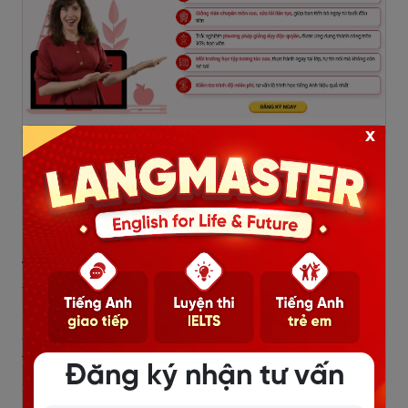
x
IV. Các hình thức thi đánh giá
năng lực
Hiện tại, có hai hình thức thi đánh giá năng lực là thi
trắc nghiệm trên máy tính hoặc thi trên giấy.
Riêng có
Đại học Bách khoa Hà Nội và Đại học Quốc gia Hà
Nội không sử dụng hình thức thi truyền thống mà sử
dụng hoàn toàn hình thức thi trực tuyến trên máy tính.
Thí sinh sẽ tham gia kỳ thi trong các phòng máy tại cơ
Đăng ký nhận tư vấn
sở tổ chức thi.