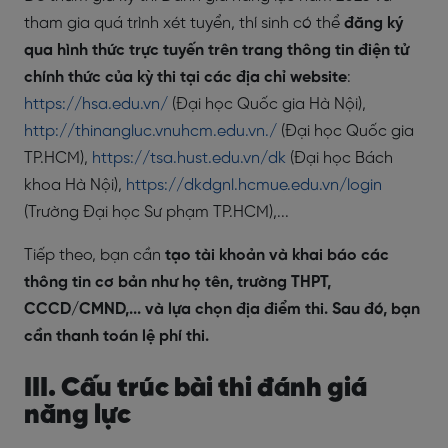
tham gia quá trình xét tuyển, thí sinh có thể
đăng ký
qua hình thức trực tuyến trên trang thông tin điện tử
chính thức của kỳ thi tại các địa chỉ website
:
https://hsa.edu.vn/
(Đại học Quốc gia Hà Nội),
http://thinangluc.vnuhcm.edu.vn./
(Đại học Quốc gia
TP.HCM),
https://tsa.hust.edu.vn/dk
(Đại học Bách
khoa Hà Nội)
,
https://dkdgnl.hcmue.edu.vn/login
(Trường Đại học Sư phạm TP.HCM),...
Tiếp theo, bạn cần
tạo tài khoản và khai báo các
thông tin cơ bản như họ tên, trường THPT,
CCCD/CMND,... và lựa chọn địa điểm thi. Sau đó, bạn
cần thanh toán lệ phí thi.
III. Cấu trúc bài thi đánh giá
năng lực