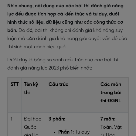
Nhìn chung, nội dung của các bài thi đánh giá năng
lực đều được tích hợp cả kiến thức và tư duy, dưới
hình thức số liệu, dữ liệu cũng như các công thức cơ
bản.
Do đó, bài thi không chỉ đánh giá khả năng suy
luận mà còn đánh giá khả năng giải quyết vấn đề của
thí sinh một cách hiệu quả.
Dưới đây là bảng so sánh cấu trúc của các bài thi
đánh giá năng lực 2023 phổ biến nhất:
STT
Tên kỳ
Cấu trúc
Các môn
thi
trong bài
thi ĐGNL
1
Đại học
3 phần:
7 môn:
Quốc
Toán, Vật
Phần 1:
Tư duy
gia Hà
lý, Hóa