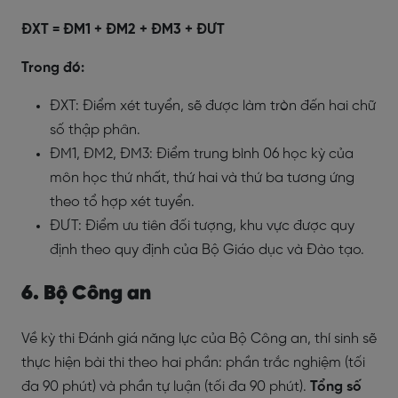
ĐXT = ĐM1 + ĐM2 + ĐM3 + ĐƯT
Trong đó:
ĐXT: Điểm xét tuyển, sẽ được làm tròn đến hai chữ
số thập phân.
ĐM1, ĐM2, ĐM3: Điểm trung bình 06 học kỳ của
môn học thứ nhất, thứ hai và thứ ba tương ứng
theo tổ hợp xét tuyển.
ĐƯT: Điểm ưu tiên đối tượng, khu vực được quy
định theo quy định của Bộ Giáo dục và Đào tạo.
6. Bộ Công an
Về kỳ thi Đánh giá năng lực của Bộ Công an, thí sinh sẽ
thực hiện bài thi theo hai phần: phần trắc nghiệm (tối
đa 90 phút) và phần tự luận (tối đa 90 phút).
Tổng số