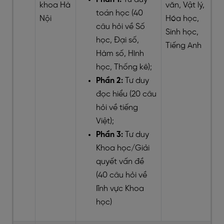
khoa Hà
văn, Vật lý,
toán học (40
Nội
Hóa học,
câu hỏi về Số
Sinh học,
học, Đại số,
Tiếng Anh
Hàm số, Hình
học, Thống kê);
Phần 2:
Tư duy
đọc hiểu (20 câu
hỏi về tiếng
Việt);
Phần 3:
Tư duy
Khoa học/Giải
quyết vấn đề
(40 câu hỏi về
lĩnh vực Khoa
học)