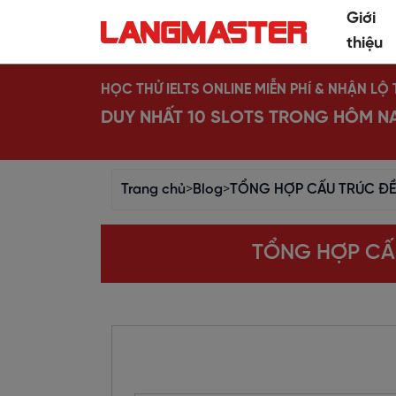
Giới
thiệu
HỌC THỬ IELTS ONLINE MIỄN PHÍ & NHẬN L
DUY NHẤT 10 SLOTS TRONG HÔM N
Trang chủ
>
Blog
>
TỔNG HỢP CẤU TRÚC ĐỀ 
TỔNG HỢP CẤU