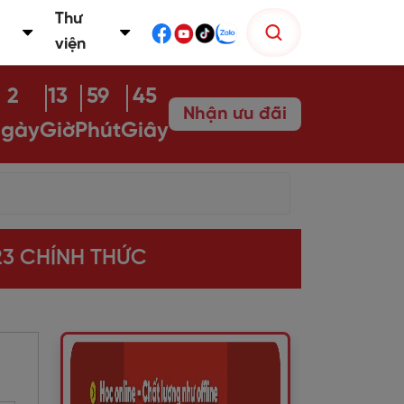
Thư
viện
2
13
59
44
Nhận ưu đãi
gày
Giờ
Phút
Giây
23 CHÍNH THỨC