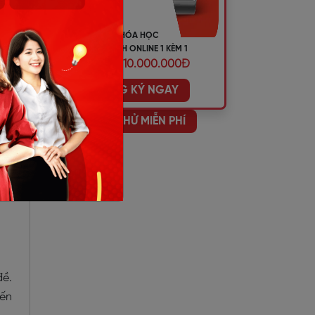
KHÓA HỌC
TIẾNG ANH ONLINE 1 KÈM 1
ƯU ĐÃI 10.000.000Đ
n 1
ĐĂNG KÝ NGAY
hỏi
HỌC THỬ MIỄN PHÍ
đề.
đến