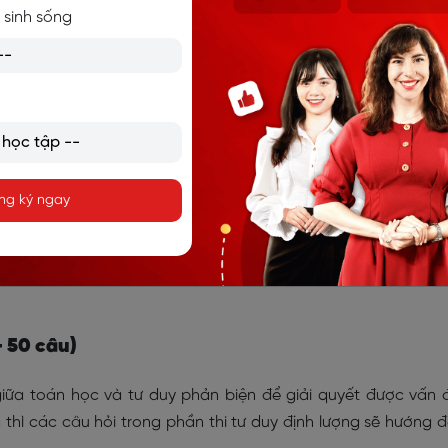
iá năng lực 2023 của Đại học Quốc gia Hà Nội
 sinh sống
 trong đó có thể có thêm 1-4 câu hỏi không tính điểm ở phầ
ng tính điểm) sẽ được xen lẫn ngẫu nhiên. Bài thi có câu 
rong thời gian làm bài.
h 3 cấp độ từ dễ, trung bình đến khó:
ng ký ngay
- 50 câu)
giữa toán học và tư duy phản biện để giải quyết được vấn 
 thì các câu hỏi trong phần thi tư duy định lượng sẽ hướng 