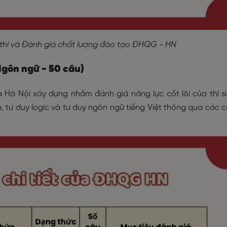
thí và Đánh giá chất lượng đào tạo ĐHQG - HN
 Ngôn ngữ - 50 câu)
 Hà Nội xây dựng nhằm đánh giá năng lực cốt lõi của thí s
n, tư duy logic và tư duy ngôn ngữ tiếng Việt thông qua các 