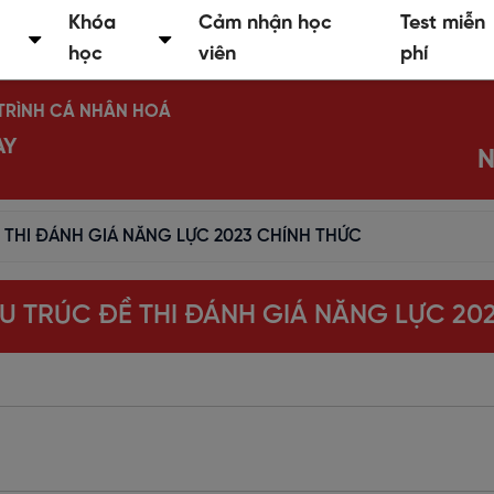
Khóa
Cảm nhận học
Test miễn
học
viên
phí
Ộ TRÌNH CÁ NHÂN HOÁ
AY
N
THI ĐÁNH GIÁ NĂNG LỰC 2023 CHÍNH THỨC
 TRÚC ĐỀ THI ĐÁNH GIÁ NĂNG LỰC 20