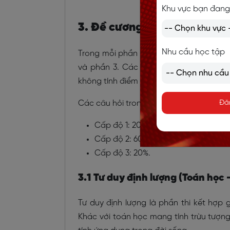
Ma trận đề thi đánh g
Khu vực bạn đang
3. Đề cương chi tiết
Nhu cầu học tập
Trong mỗi phần thi có 50 câu hỏi nhưng
và phần 3. Các câu hỏi thử nghiệm (khô
không tính điểm sẽ cộng thêm 2-4 phút t
Các câu hỏi trong đề thi được chia thàn
Đă
Cấp độ 1: 20%
Cấp độ 2: 60%
Cấp độ 3: 20%.
3.1 Tư duy định lượng (Toán học 
Tư duy định lượng là phần thi kết hợp 
Khác với toán học mang tính trừu tượng