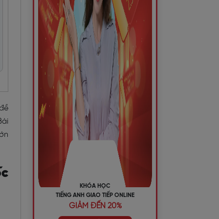
 đề
Bài
lớn
ốc
KHÓA HỌC
TIẾNG ANH GIAO TIẾP ONLINE
GIẢM ĐẾN 20%