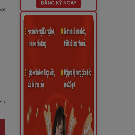
ĐĂNG KÝ NGAY
hời
như