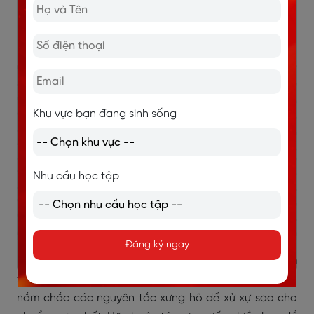
lãnh đạo Do Thái.
Ví dụ:
Rabbi Smith.
Khu vực bạn đang sinh sống
Nhu cầu học tập
Đăng ký ngay
Bài viết đã cung cấp cho bạn những kiến thức về
cách
xưng hô trong tiếng Anh.
Cũng như tiếng Việt, bạn cần
nắm chắc các nguyên tắc xưng hô để xử xự sao cho