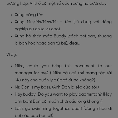
trường hợp. Vì thế có một số cách xưng hô dưới đây:
Xưng bằng tên
Xưng Mrs/Ms/Miss/Mr + tên (sử dụng với đồng
nghiệp có chức vụ cao)
Xưng hô thân mật: Buddy (cách gọi bạn, thường
là bạn học hoặc bạn từ bé), dear…
Ví dụ:
Mike, could you bring this document to our
manager for me? ( Mike cậu có thể mang tập tài
liệu này cho quản lý giúp tớ được không?)
Mr. Dan is my boss. (Anh Dan là sếp của tôi.)
Hey buddy! Do you want to play badminton? (Này
anh bạn! Bạn có muốn chơi cầu lông không?)
Let’s go swimming together, dear! (Cùng nhau đi
bơi nào các bạn ơi!)