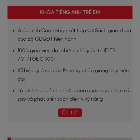
KHÓA TIẾNG ANH TRẺ EM
Giáo trình Cambridge kết hợp với Sách giáo khoa
của Bộ GD&ĐT hiện hành
100% giáo viên đạt chứng chỉ quốc tế IELTS
7.0+/TOEIC 900+
X3 hiệu quả với các Phương pháp giảng dạy hiện
đại
Lộ trình học cá nhân hóa, con được quan tâm sát
sao và phát triển toàn diện 4 kỹ năng
Chi tiết