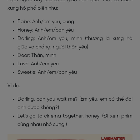
xưng hô phổ biến như:
Babe: Anh/em yêu, cưng
Honey: Anh/em/con yêu
Darling: Anh/em yêu, mình (thường là xưng hô
giữa vợ chồng, người thân yêu)
Dear: Thân, mình
Love: Anh/em yêu
Sweetie: Anh/em/con yêu
Ví dụ:
Darling, can you wait me? (Em yêu, em có thể đợi
anh được không?)
Let’s go to cinema together, honey! (Đi xem phim
cùng nhau nhé cưng!)