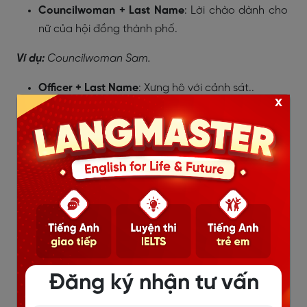
Councilwoman + Last Name
: Lời chào dành cho
nữ của hội đồng thành phố.
Ví dụ:
Councilwoman Sam.
Officer + Last Name
: Xưng hô với cảnh sát..
x
Ví dụ:
Officer Jonh.
Father + Last Name/First Name
: Xưng hô với linh
mục công giáo.
Ví dụ:
Father Pete.
Pastor + Last Name/First Name
: Chức danh dành
cho mục sư cơ đốc..
Ví dụ:
Pastor Machew.
Đăng ký nhận tư vấn
Rabbi + Full Name
: Chức danh dành cho các nhà