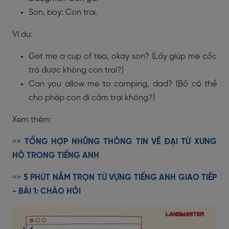
Son, boy: Con trai.
Ví dụ:
Get me a cup of tea, okay son? (Lấy giúp mẹ cốc
trà được không con trai?)
Can you allow me to camping, dad? (Bố có thể
cho phép con đi cắm trại không?)
Xem thêm:
=>
TỔNG HỢP NHỮNG THÔNG TIN VỀ ĐẠI TỪ XƯNG
HÔ TRONG TIẾNG ANH
=>
5 PHÚT NẮM TRỌN TỪ VỰNG TIẾNG ANH GIAO TIẾP
- BÀI 1: CHÀO HỎI