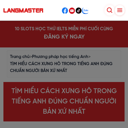
10 SLOTS HỌC THỬ IELTS MIỄN PHÍ CUỐI CÙNG
ĐĂNG KÝ NGAY
Trang chủ
>
Phương pháp học tiếng Anh
>
TÌM HIỂU CÁCH XƯNG HÔ TRONG TIẾNG ANH ĐÚNG
CHUẨN NGƯỜI BẢN XỨ NHẤT
TÌM HIỂU CÁCH XƯNG HÔ TRONG
TIẾNG ANH ĐÚNG CHUẨN NGƯỜI
BẢN XỨ NHẤT