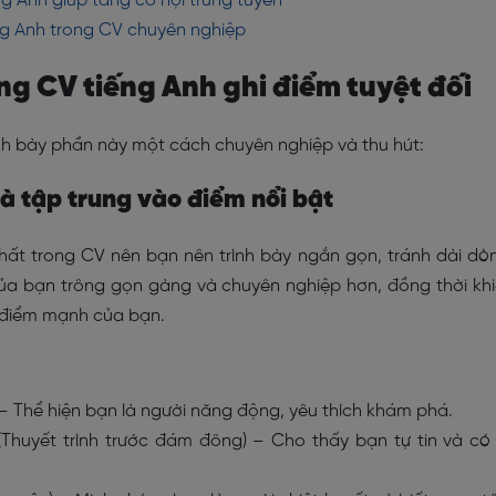
g Anh giúp tăng cơ hội trúng tuyển
ng Anh trong CV chuyên nghiệp
ong CV tiếng Anh ghi điểm tuyệt đối
ình bày phần này một cách chuyên nghiệp và thu hút:
và tập trung vào điểm nổi bật
hất trong CV nên bạn nên trình bày ngắn gọn, tránh dài dò
của bạn trông gọn gàng và chuyên nghiệp hơn, đồng thời kh
 điểm mạnh của bạn.
 – Thể hiện bạn là người năng động, yêu thích khám phá.
) (Thuyết trình trước đám đông) – Cho thấy bạn tự tin và có