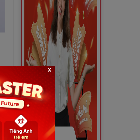
x
iêu
 về
iệp