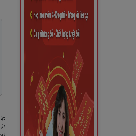
iúp
bật
 sở