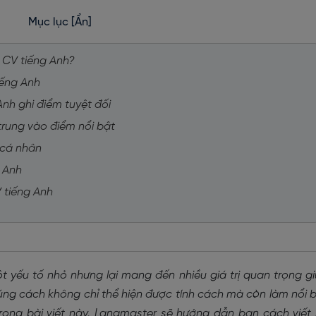
Mục lục
[Ẩn]
g CV tiếng Anh?
tiếng Anh
Anh ghi điểm tuyệt đối
 trung vào điểm nổi bật
h cá nhân
g Anh
V tiếng Anh
ột yếu tố nhỏ nhưng lại mang đến nhiều giá trị quan trọng g
đúng cách không chỉ thể hiện được tính cách mà còn làm nổi 
rong bài viết này, Langmaster sẽ hướng dẫn bạn cách viết