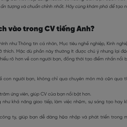
, ấn tượng và chuẩn chỉnh nhất. Hãy cùng khám phá để tạo 
ích vào trong CV tiếng Anh?
chính như Thông tin cá nhân, Mục tiêu nghề nghiệp, Kinh ngh
ở thích. Mặc dù phần này thường ít được chú ý nhưng lại đ
 hiểu rõ hơn về con người bạn, đồng thời tạo điểm nhấn nổi 
về con người bạn, không chỉ qua chuyên môn mà còn qua t
trăm ứng viên, giúp CV của bạn nổi bật hơn.
như khả năng giao tiếp, làm việc nhóm, sự sáng tạo hay 
công ty, giúp bạn dễ dàng hòa nhập và phát triển trong 