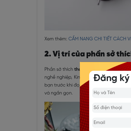
Xem thêm:
CẨM NANG CHI TIẾT CÁCH V
2. Vị trí của phần sở th
Phần sở thích
thường được đặt ở cuối C
Đăng ký
nghề nghiệp, Kinh nghiệm làm việc và H
bạn trước khi đọc đến sở thích, đồng th
và ngắn gọn.