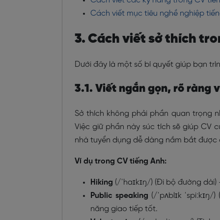
Cách viết các kỹ năng trong CV tiến
Cách viết mục tiêu nghề nghiệp tiế
3. Cách viết sở thích tr
Dưới đây là một số bí quyết giúp bạn tr
3.1. Viết ngắn gọn, rõ ràng 
Sở thích không phải phần quan trọng n
Việc giữ phần này súc tích sẽ giúp CV 
nhà tuyển dụng dễ dàng nắm bắt được
Ví dụ trong CV tiếng Anh:
Hiking
(/ˈhaɪkɪŋ/) (Đi bộ đường dài)
Public speaking
(/ˈpʌblɪk ˈspiːkɪŋ/
năng giao tiếp tốt.