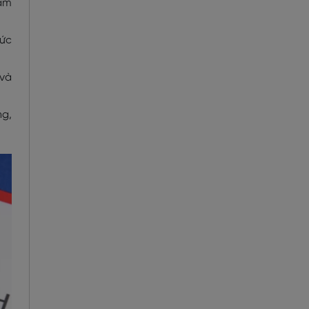
tâm
sức
 và
ng,