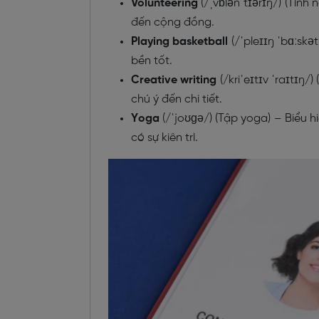
Volunteering
(/ˌvɒlənˈtɪərɪŋ/) (Tình
đến cộng đồng.
Playing basketball
(/ˈpleɪɪŋ ˈbɑːskə
bền tốt.
Creative writing
(/kriˈeɪtɪv ˈraɪtɪŋ
chú ý đến chi tiết.
Yoga
(/ˈjoʊɡə/) (Tập yoga) – Biểu h
có sự kiên trì.