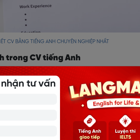
IẾT CV BẰNG TIẾNG ANH CHUYÊN NGHIỆP NHẤT
ích trong CV tiếng Anh
V tiếng Anh
, sau các mục chính như Thông tin cá nhân, Mục t
 nhận tư vấn
ọc vấn. Vị trí này giúp nhà tuyển dụng có cái nhìn tổng thể
ời không chiếm quá nhiều diện tích của CV, giữ sự chuyên ngh