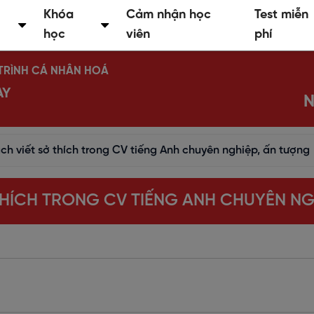
Khóa
Cảm nhận học
Test miễn
học
viên
phí
Ộ TRÌNH CÁ NHÂN HOÁ
AY
N
ch viết sở thích trong CV tiếng Anh chuyên nghiệp, ấn tượng
THÍCH TRONG CV TIẾNG ANH CHUYÊN NG