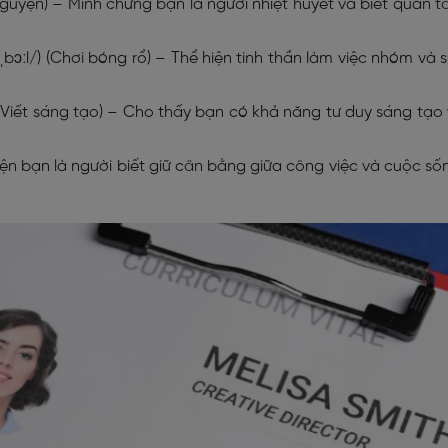
 nguyện) – Minh chứng bạn là người nhiệt huyết và biết quan 
tˌbɔːl/) (Chơi bóng rổ) – Thể hiện tinh thần làm việc nhóm và 
/) (Viết sáng tạo) – Cho thấy bạn có khả năng tư duy sáng tạo
iện bạn là người biết giữ cân bằng giữa công việc và cuộc số