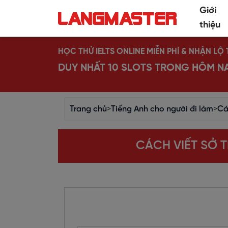
Giới
thiệu
HỌC THỬ IELTS ONLINE MIỄN PHÍ & NHẬN L
DUY NHẤT 10 SLOTS TRONG HÔM N
Trang chủ
>
Tiếng Anh cho người đi làm
>
Cá
CÁCH VIẾT SỞ 