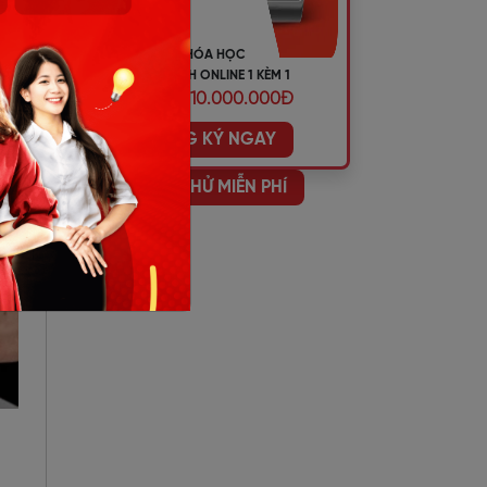
KHÓA HỌC
TIẾNG ANH ONLINE 1 KÈM 1
ƯU ĐÃI 10.000.000Đ
ĐĂNG KÝ NGAY
HỌC THỬ MIỄN PHÍ