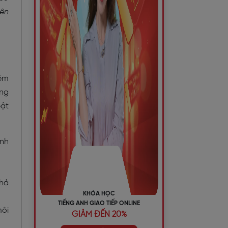
nên
iệm
óng
bật
ính
khả
KHÓA HỌC
TIẾNG ANH GIAO TIẾP ONLINE
môi
GIẢM ĐẾN 20%