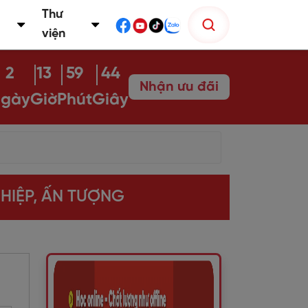
Thư
viện
2
13
59
42
Nhận ưu đãi
gày
Giờ
Phút
Giây
HIỆP, ẤN TƯỢNG