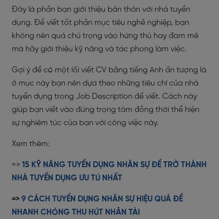
Đây là phần bạn giới thiệu bản thân với nhà tuyển
dụng. Để viết tốt phần mục tiêu nghề nghiệp, bạn
không nên quá chú trọng vào hứng thú hay đam mê
mà hãy giới thiệu kỹ năng và tác phong làm việc.
Gợi ý để có một lối viết CV bằng tiếng Anh ấn tượng là
ở mục này bạn nên dựa theo những tiêu chí của nhà
tuyển dụng trong Job Description để viết. Cách này
giúp bạn viết vào đúng trọng tâm đồng thời thể hiện
sự nghiêm túc của bạn với công việc này.
Xem thêm:
=>
15 KỸ NĂNG TUYỂN DỤNG NHÂN SỰ ĐỂ TRỞ THÀNH
NHÀ TUYỂN DỤNG ƯU TÚ NHẤT
=>
9 CÁCH TUYỂN DỤNG NHÂN SỰ HIỆU QUẢ ĐỂ
NHANH CHÓNG THU HÚT NHÂN TÀI