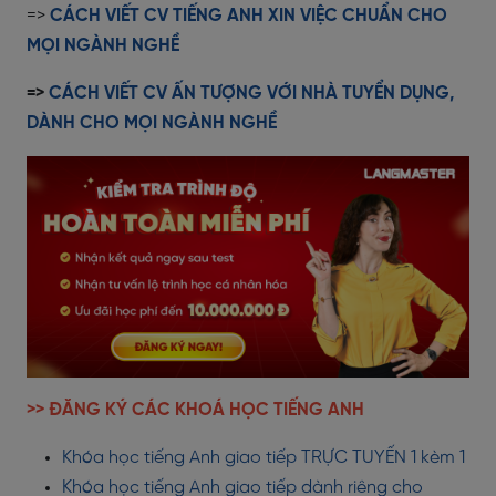
=>
CÁCH VIẾT CV TIẾNG ANH XIN VIỆC CHUẨN CHO
MỌI NGÀNH NGHỀ
=>
CÁCH VIẾT CV ẤN TƯỢNG VỚI NHÀ TUYỂN DỤNG,
DÀNH CHO MỌI NGÀNH NGHỀ
>> ĐĂNG KÝ CÁC KHOÁ HỌC TIẾNG ANH
Khóa học tiếng Anh giao tiếp TRỰC TUYẾN 1 kèm 1
Khóa học tiếng Anh giao tiếp dành riêng cho