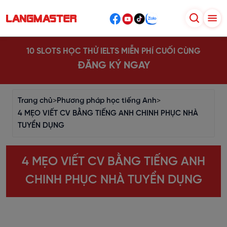
10 SLOTS HỌC THỬ IELTS MIỄN PHÍ CUỐI CÙNG
ĐĂNG KÝ NGAY
Trang chủ
>
Phương pháp học tiếng Anh
>
4 MẸO VIẾT CV BẰNG TIẾNG ANH CHINH PHỤC NHÀ
TUYỂN DỤNG
4 MẸO VIẾT CV BẰNG TIẾNG ANH
CHINH PHỤC NHÀ TUYỂN DỤNG