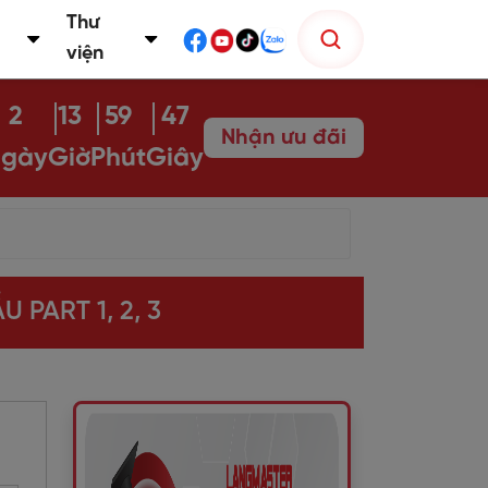
Thư
viện
2
13
59
46
Nhận ưu đãi
gày
Giờ
Phút
Giây
 PART 1, 2, 3