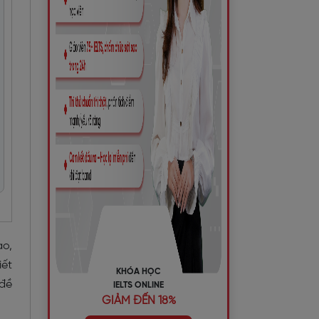
ao,
iết
KHÓA HỌC
 đề
IELTS ONLINE
GIẢM ĐẾN 18%