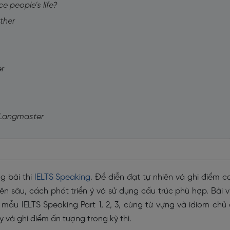
e people’s life?
ther
er
i Langmaster
g bài thi
IELTS Speaking
. Để diễn đạt tự nhiên và ghi điểm c
n sâu, cách phát triển ý và sử dụng cấu trúc phù hợp. Bài v
 mẫu IELTS Speaking Part 1, 2, 3, cùng từ vựng và idiom chủ
y và ghi điểm ấn tượng trong kỳ thi.