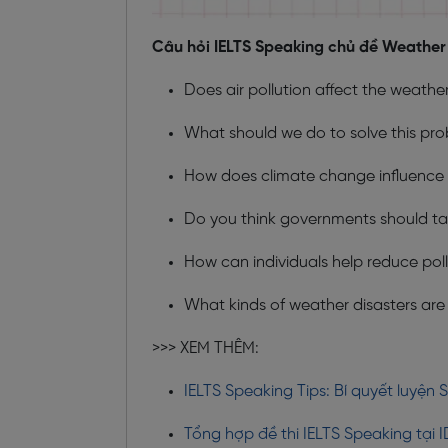
Câu hỏi IELTS Speaking chủ đề Weather 
Does air pollution affect the weathe
What should we do to solve this pr
How does climate change influence p
Do you think governments should tak
How can individuals help reduce pol
What kinds of weather disasters ar
>>> XEM THÊM:
IELTS Speaking Tips: Bí quyết luyệ
Tổng hợp đề thi IELTS Speaking tại