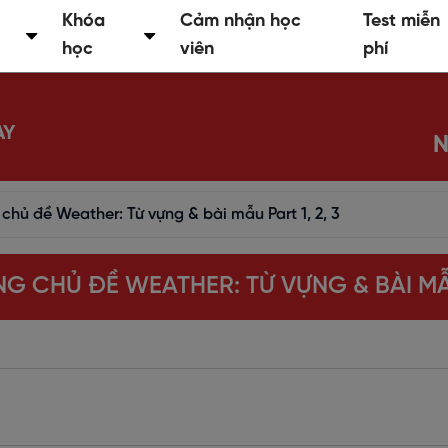
Khóa
Cảm nhận học
Test miễn
học
viên
phí
AY
N
chủ đề Weather: Từ vựng & bài mẫu Part 1, 2, 3
NG CHỦ ĐỀ WEATHER: TỪ VỰNG & BÀI MẪU