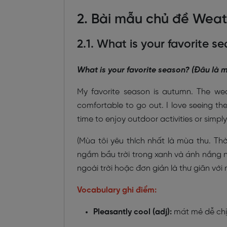
2. Bài mẫu chủ đề Weat
2.1. What is your favorite s
What is your favorite season? (Đâu là 
My favorite season is autumn. The weat
comfortable to go out. I love seeing the
time to enjoy outdoor activities or simply 
(Mùa tôi yêu thích nhất là mùa thu. Thời
ngắm bầu trời trong xanh và ánh nắng n
ngoài trời hoặc đơn giản là thư giãn với 
Vocabulary ghi điểm:
Pleasantly cool (adj):
mát mẻ dễ ch