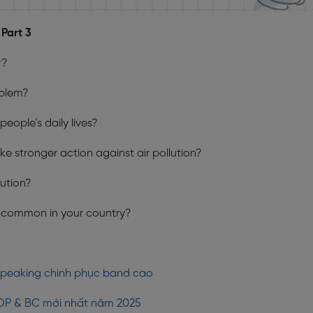
Part 3
r?
oblem?
eople’s daily lives?
e stronger action against air pollution?
lution?
e common in your country?
n Speaking chinh phục band cao
 IDP & BC mới nhất năm 2025