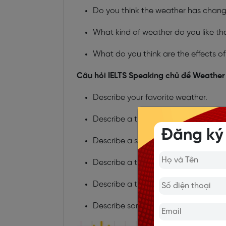
Do you think the weather has chang
What kind of weather do you like the
What do you think are the effects o
Câu hỏi IELTS Speaking chủ đề Weather
Describe your favorite weather.
Describe a time when the weather c
Đăng ký
Describe a season you enjoy the mo
Describe a time when you experienc
Describe a time when you experienc
Describe some bad weather experi