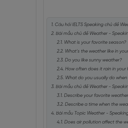
1. Câu hỏi IELTS Speaking chủ đề We
2. Bài mẫu chủ đề Weather - Speakin
2.1. What is your favorite season?
2.2. What’s the weather like in you
2.3. Do you like sunny weather?
2.4. How often does it rain in yo
2.5. What do you usually do when i
3. Bài mẫu chủ đề Weather - Speakin
3.1. Describe your favorite weathe
3.2. Describe a time when the we
4. Bài mẫu Topic Weather - Speaking
4.1. Does air pollution affect the 