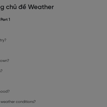
ing chủ đề Weather
Part 1
try?
etown?
s?
 mood?
 weather conditions?