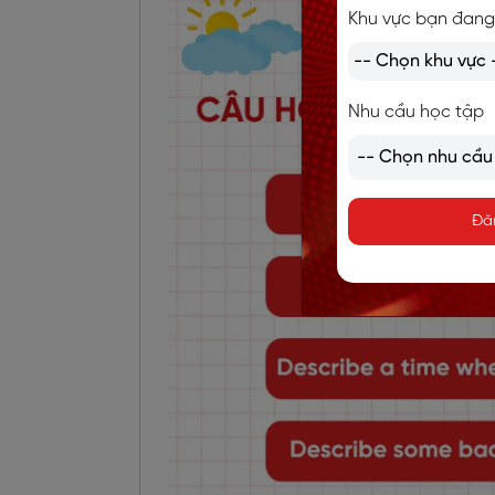
Khu vực bạn đang
Nhu cầu học tập
Đă