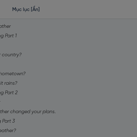
Mục lục
[Ẩn]
ather
g Part 1
r country?
ur hometown?
t rains?
g Part 2
r
ather changed your plans.
 Part 3
weather?