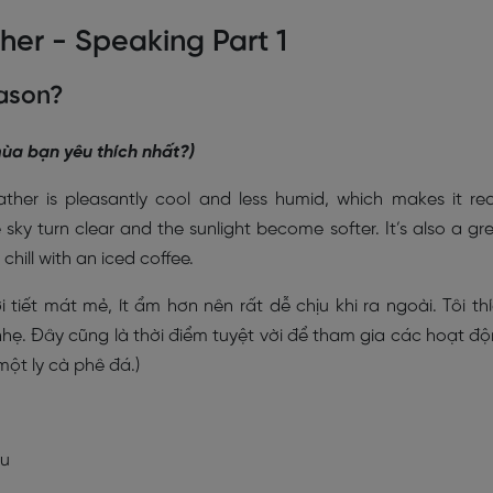
her - Speaking Part 1
eason?
mùa bạn yêu thích nhất?)
her is pleasantly cool and less humid, which makes it rea
 sky turn clear and the sunlight become softer. It’s also a gr
chill with an iced coffee.
 tiết mát mẻ, ít ẩm hơn nên rất dễ chịu khi ra ngoài. Tôi th
hẹ. Đây cũng là thời điểm tuyệt vời để tham gia các hoạt đ
một ly cà phê đá.)
ịu