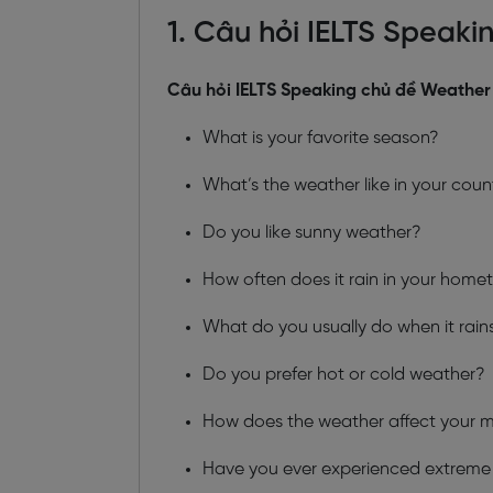
1. Câu hỏi IELTS Speak
Câu hỏi IELTS Speaking chủ đề Weather 
What is your favorite season?
What’s the weather like in your coun
Do you like sunny weather?
How often does it rain in your hom
What do you usually do when it rain
Do you prefer hot or cold weather?
How does the weather affect your
Have you ever experienced extreme