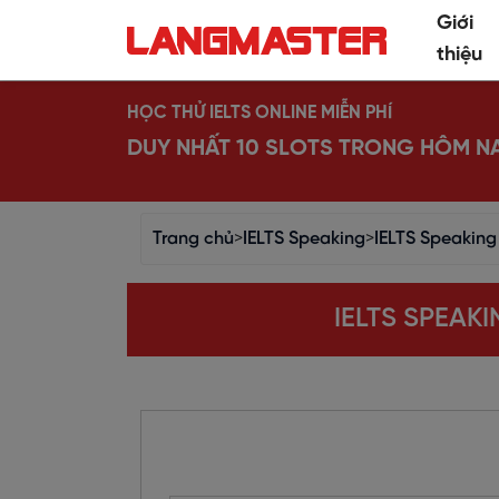
Giới
thiệu
HỌC THỬ IELTS ONLINE MIỄN PHÍ
DUY NHẤT 10 SLOTS TRONG HÔM N
Trang chủ
>
IELTS Speaking
>
IELTS Speaking 
IELTS SPEAKI