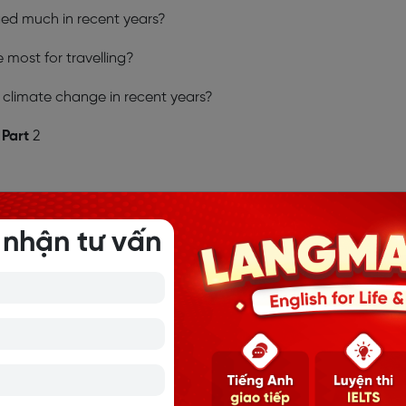
ed much in recent years?
 most for travelling?
f climate change in recent years?
 Part
2
hanged your plans.
 nhận tư vấn
st.
ed very hot weather.
ed very cold weather.
ence you have had