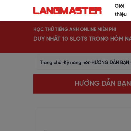
Giới
thiệu
HỌC THỬ TIẾNG ANH ONLINE MIỄN PHÍ
DUY NHẤT 10 SLOTS TRONG HÔM N
Trang chủ
>
Kỹ năng nói
>
HƯỚNG DẪN BẠN 
HƯỚNG DẪN BẠN 