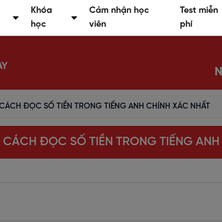
Khóa
Cảm nhận học
Test miễn
học
viên
phí
AY
N
CÁCH ĐỌC SỐ TIỀN TRONG TIẾNG ANH CHÍNH XÁC NHẤT
CÁCH ĐỌC SỐ TIỀN TRONG TIẾNG ANH