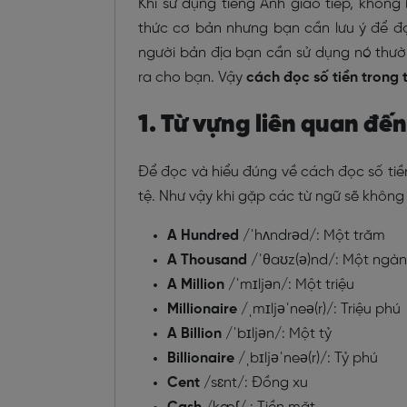
Khi sử dụng tiếng Anh giao tiếp, không
thức cơ bản nhưng bạn cần lưu ý để đọc 
người bản địa bạn cần sử dụng nó thườn
ra cho bạn. Vậy
cách đọc số tiền trong 
1. Từ vựng liên quan đến
Để đọc và hiểu đúng về cách đọc số tiền
tệ. Như vậy khi gặp các từ ngữ sẽ không
A Hundred
/ˈhʌndrəd/: Một trăm
A Thousand
/ˈθaʊz(ə)nd/: Một ngàn
A Million
/ˈmɪljən/: Một triệu
Millionaire
/ˌmɪljəˈneə(r)/: Triệu phú
A Billion
/ˈbɪljən/: Một tỷ
Billionaire
/ˌbɪljəˈneə(r)/: Tỷ phú
Cent
/sɛnt/: Đồng xu