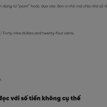
ần dùng từ “point” hoặc dựa vào đơn vị nhỏ mà chia nhỏ số t
/ Forty-nine dollars and twenty-four cents.
r.
ọc với số tiền không cụ thể