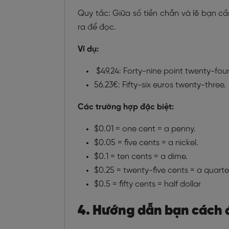
Quy tắc: Giữa số tiền chẵn và lẽ bạn c
ra để đọc.
Ví dụ:
$49.24: Forty-nine point twenty-four
56.23€: Fifty-six euros twenty-three.
Các trường hợp đặc biệt:
$0.01 = one cent = a penny.
$0.05 = five cents = a nickel.
$0.1 = ten cents = a dime.
$0.25 = twenty-five cents = a quarte
$0.5 = fifty cents = half dollar
4. Hướng dẫn bạn cách đ