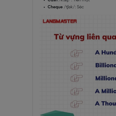
Cash
/kæʃ/ : Tiền mặt
Cheque
/tʃek/: Séc