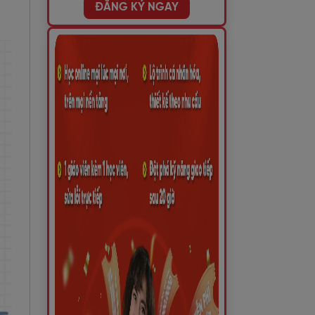
ĐĂNG KÝ NGAY