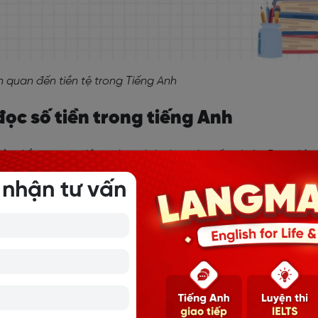
ên quan đến tiền tệ trong Tiếng Anh
ọc số tiền trong tiếng Anh
iều điểm tương đồng như cách đọc của tiếng Việt. Bạn chỉ 
ưng một số quy tắc khác bạn cần nắm như sau:
 nhận tư vấn
ở lên, bạn cần sử dụng dấu phảy để ngăn cách hàng trăm, h
êm từ “and”.
cần thêm dấu gạch ngang. Ví dụ: (23) twenty-three, (33) thir