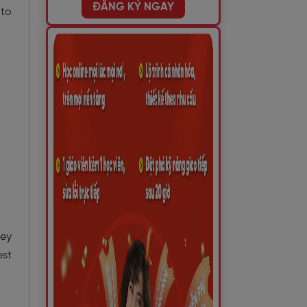
ĐĂNG KÝ NGAY
 to
key
est