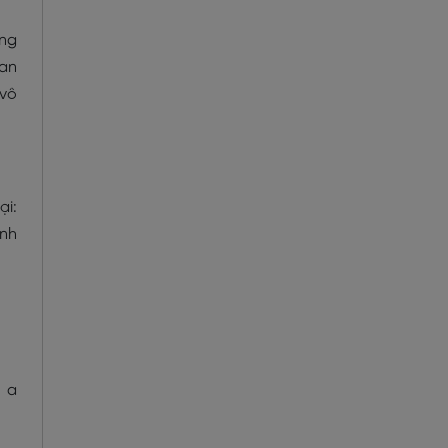
ũng
 an
 vô
ại:
ình
n a