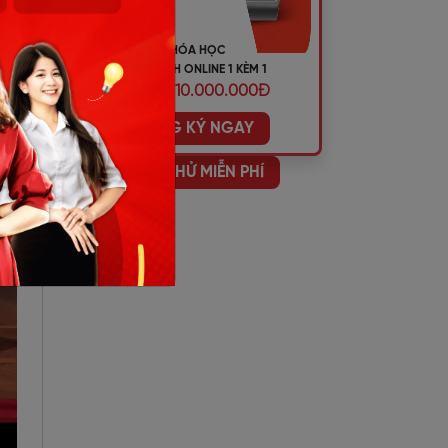
KHÓA HỌC
TIẾNG ANH ONLINE 1 KÈM 1
ƯU ĐÃI 10.000.000Đ
ĐĂNG KÝ NGAY
HỌC THỬ MIỄN PHÍ