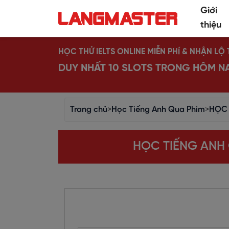
Giới
thiệu
HỌC THỬ IELTS ONLINE MIỄN PHÍ & NHẬN L
DUY NHẤT 10 SLOTS TRONG HÔM N
Trang chủ
>
Học Tiếng Anh Qua Phim
>
HỌC 
HỌC TIẾNG ANH