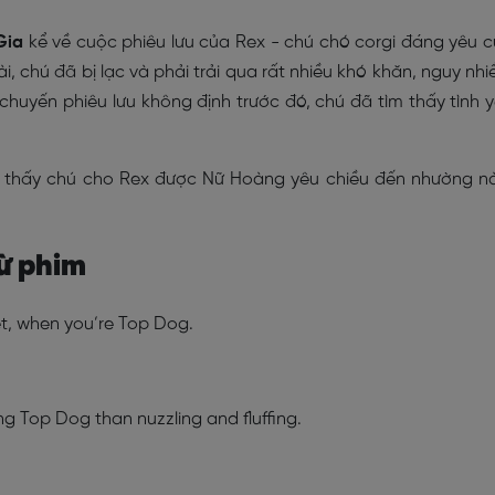
Gia
kể về cuộc phiêu lưu của Rex - chú chó corgi đáng yêu 
, chú đã bị lạc và phải trải qua rất nhiều khó khăn, nguy nh
chuyến phiêu lưu không định trước đó, chú đã tìm thấy tình 
 thấy chú cho Rex được Nữ Hoàng yêu chiều đến nhường n
từ phim
et, when you’re Top Dog.
g Top Dog than nuzzling and fluffing.