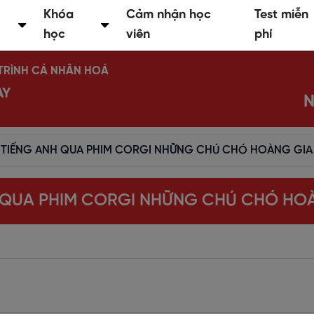
Khóa
Cảm nhận học
Test miễn
học
viên
phí
Ộ TRÌNH CÁ NHÂN HOÁ
AY
N
TIẾNG ANH QUA PHIM CORGI NHỮNG CHÚ CHÓ HOÀNG GIA 
 QUA PHIM CORGI NHỮNG CHÚ CHÓ HOÀN