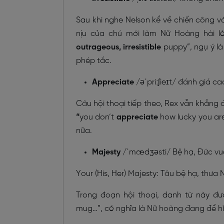
Sau khi nghe Nelson kể về chiến công và
nịu của chú mới làm Nữ Hoàng hài lò
outrageous, irresistible
puppy”, ngụ ý là
phép tắc.
Appreciate
/əˈpriːʃieɪt/ đánh giá cao
Câu hội thoại tiếp theo, Rex vẫn khẳng đ
“
you don’t
appreciate
how lucky you ar
nữa.
Majesty
/ˈmædʒəsti/ Bệ hạ, Đức vua
Your (His, Her) Majesty: Tâu bệ hạ, thưa
Trong đoạn hội thoại, danh từ này đư
mug…”, có nghĩa là Nữ hoàng đang để hìn