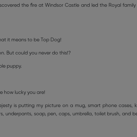
discovered the fire at Windsor Castle and led the Royal family
what it means to be Top Dog!
on. But could you never do this!?
ble puppy.
e how lucky you are!
jesty is putting my picture on a mug, smart phone cases, 
rs, underpants, soap, pen, caps, umbrella, toilet brush, and b