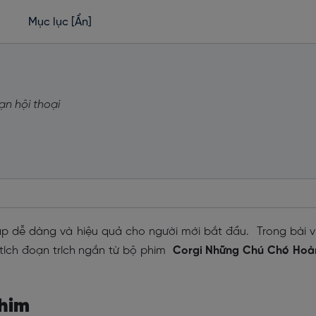
Mục lục
[Ẩn]
ạn hội thoại
 dễ dàng và hiệu quả cho người mới bắt đầu. Trong bài v
 tích đoạn trích ngắn từ bộ phim
Corgi Những Chú Chó Hoà
phim