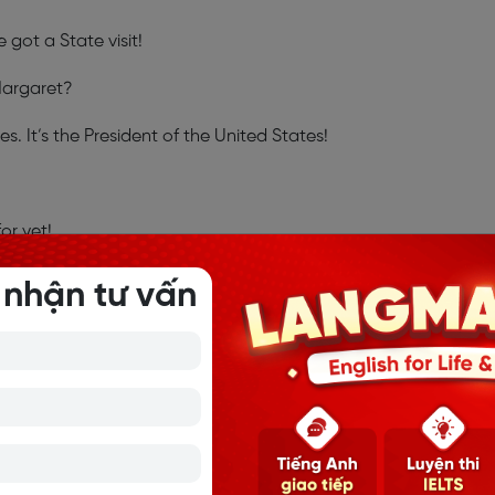
e got a State visit!
Margaret?
es. It’s the President of the United States!
or yet!
 you’re wanted!
 nhận tư vấn