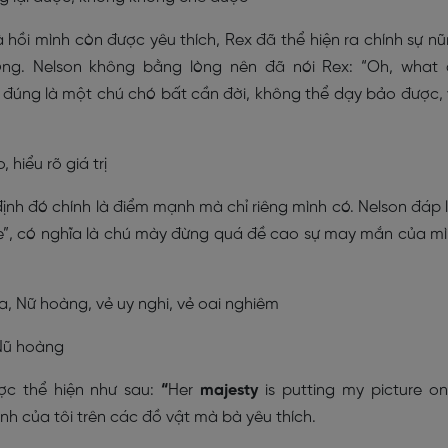
 hồi mình còn được yêu thích, Rex đã thể hiện ra chính sự n
ng. Nelson không bằng lòng nên đã nói Rex: “Oh, what
 đúng là một chú chó bất cần đời, không thể dạy bảo được,
, hiểu rõ giá trị
ịnh đó chính là điểm mạnh mà chỉ riêng mình có. Nelson đáp l
e”, có nghĩa là chú mày đừng quá đề cao sự may mắn của m
, Nữ hoàng, vẻ uy nghi, vẻ oai nghiêm
 Nũ hoàng
ợc thể hiện như sau:
“
Her
majesty
is putting my picture o
h của tôi trên các đồ vật mà bà yêu thích.