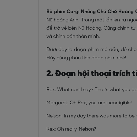
Bộ phim Corgi Những Chú Chó Hoàng 
Nữ hoàng Anh. Trong một lần lẻn ra ngoài
để trở về bên Nữ Hoàng. Cũng chính từ 
và chính bản thân mình.
Dưới đây là đoạn phim mở đầu, để cho
Hãy cùng phân tích đoạn phim nhé!
2. Đoạn hội thoại trích 
Rex: What can I say? That’s what you g
Margaret: Oh Rex, you are incorrigible!
Nelson: In my day there was more to bein
Rex: Oh really, Nelson?