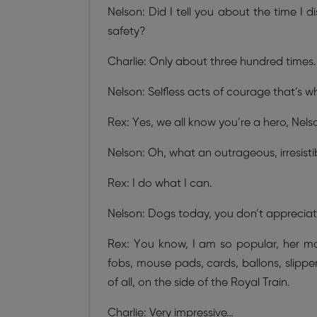
Nelson: Did I tell you about the time I 
safety?
Charlie: Only about three hundred times.
Nelson: Selfless acts of courage that’s 
Rex: Yes, we all know you’re a hero, Nels
Nelson: Oh, what an outrageous, irresisti
Rex: I do what I can.
Nelson: Dogs today, you don’t appreciat
Rex: You know, I am so popular, her ma
fobs, mouse pads, cards, ballons, slippe
of all, on the side of the Royal Train.
Charlie: Very impressive…