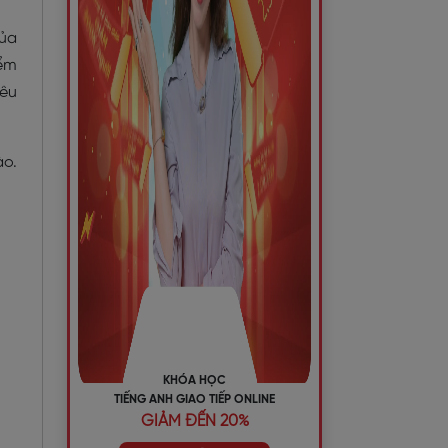
của
iểm
yêu
ào.
KHÓA HỌC
TIẾNG ANH GIAO TIẾP ONLINE
GIẢM ĐẾN 20%