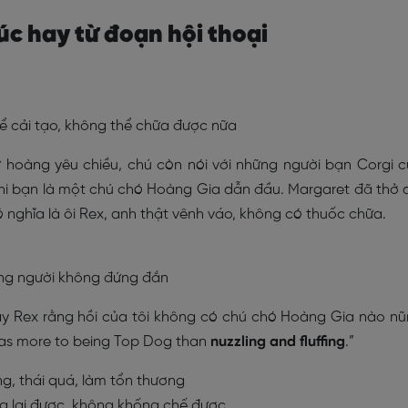
úc hay từ đoạn hội thoại
hể cải tạo, không thể chữa được nữa
 hoàng yêu chiều, chú còn nói với những người bạn Corgi 
khi bạn là một chú chó Hoàng Gia dẫn đầu. Margaret đã thở 
có nghĩa là ôi Rex, anh thật vênh váo, không có thuốc chữa.
hững người không đứng đắn
háy Rex rằng hồi của tôi không có chú chó Hoàng Gia nào n
was more to being Top Dog than
nuzzling and fluffing
.”
g, thái quá, làm tổn thương
 lại được, không khống chế được