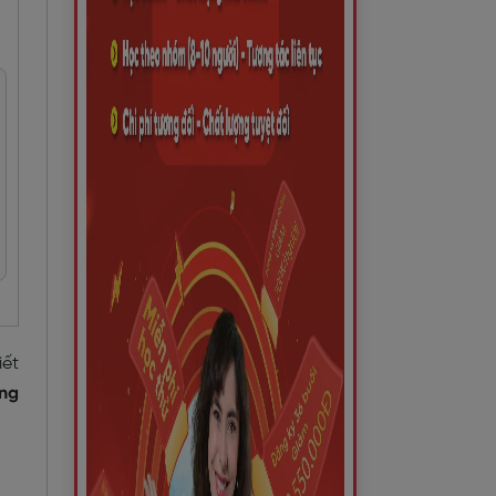
iết
ng