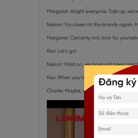
Margaret: Alright everyone. Tails up, we’v
Nelson: You been at the brandy again, 
Margaret: Certainly not, look for yourselv
Rex: Let’s go!
Nelson: Hold on, we have not been sent f
Rex: When you’re the top dog, you know
Đăng ký
Charlie: Maybe, we should all go.