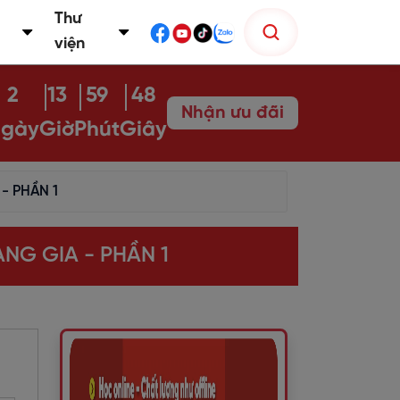
Thư
viện
2
13
59
47
Nhận ưu đãi
gày
Giờ
Phút
Giây
- PHẦN 1
G GIA - PHẦN 1