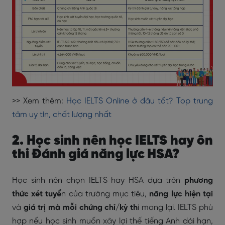
>> Xem thêm:
Học IELTS Online ở đâu tốt? Top trung
tâm uy tín, chất lượng nhất
2. Học sinh nên học IELTS hay ôn
thi Đánh giá năng lực HSA?
Học sinh nên chọn IELTS hay HSA dựa trên
phương
thức xét tuyể
n của trường mục tiêu,
năng lực hiện tại
và
giá trị mà mỗi chứng chỉ/kỳ th
i mang lại. IELTS phù
hợp nếu học sinh muốn xây lợi thế tiếng Anh dài hạn,