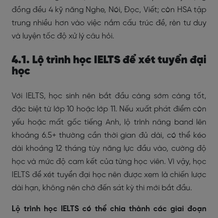
đồng đều 4 kỹ năng Nghe, Nói, Đọc, Viết; còn HSA tập
trung nhiều hơn vào việc nắm cấu trúc đề, rèn tư duy
và luyện tốc độ xử lý câu hỏi.
4.1. Lộ trình học IELTS để xét tuyển đại
học
Với IELTS, học sinh nên bắt đầu càng sớm càng tốt,
đặc biệt từ lớp 10 hoặc lớp 11. Nếu xuất phát điểm còn
yếu hoặc mất gốc tiếng Anh, lộ trình nâng band lên
khoảng 6.5+ thường cần thời gian đủ dài, có thể kéo
dài khoảng 12 tháng tùy năng lực đầu vào, cường độ
học và mức độ cam kết của từng học viên. Vì vậy, học
IELTS để xét tuyển đại học nên được xem là chiến lược
dài hạn, không nên chờ đến sát kỳ thi mới bắt đầu.
Lộ trình học IELTS có thể chia thành các giai đoạn