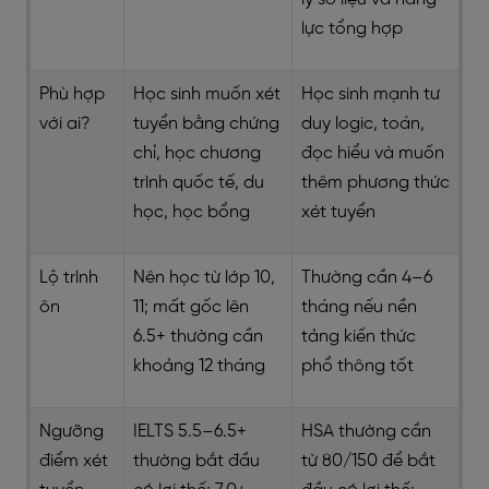
lực tổng hợp
Phù hợp
Học sinh muốn xét
Học sinh mạnh tư
với ai?
tuyển bằng chứng
duy logic, toán,
chỉ, học chương
đọc hiểu và muốn
trình quốc tế, du
thêm phương thức
học, học bổng
xét tuyển
Lộ trình
Nên học từ lớp 10,
Thường cần 4–6
ôn
11; mất gốc lên
tháng nếu nền
6.5+ thường cần
tảng kiến thức
khoảng 12 tháng
phổ thông tốt
Ngưỡng
IELTS 5.5–6.5+
HSA thường cần
điểm xét
thường bắt đầu
từ 80/150 để bắt