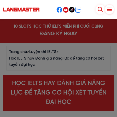
10 SLOTS HỌC THỬ IELTS MIỄN PHÍ CUỐI CÙNG
ĐĂNG KÝ NGAY
Trang chủ
>
Luyện thi IELTS
>
Học IELTS hay Đánh giá năng lực để tăng cơ hội xét
tuyển đại học
HỌC IELTS HAY ĐÁNH GIÁ NĂNG
LỰC ĐỂ TĂNG CƠ HỘI XÉT TUYỂN
ĐẠI HỌC