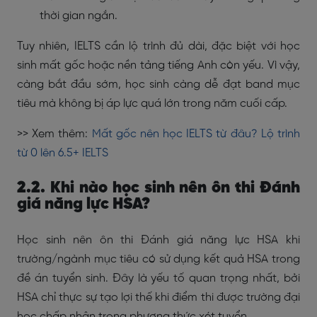
thời gian ngắn.
Tuy nhiên, IELTS cần lộ trình đủ dài, đặc biệt với học
sinh mất gốc hoặc nền tảng tiếng Anh còn yếu. Vì vậy,
càng bắt đầu sớm, học sinh càng dễ đạt band mục
tiêu mà không bị áp lực quá lớn trong năm cuối cấp.
>> Xem thêm:
Mất gốc nên học IELTS từ đâu? Lộ trình
từ 0 lên 6.5+ IELTS
2.2. Khi nào học sinh nên ôn thi Đánh
giá năng lực HSA?
Học sinh nên ôn thi Đánh giá năng lực HSA khi
trường/ngành mục tiêu có sử dụng kết quả HSA trong
đề án tuyển sinh. Đây là yếu tố quan trọng nhất, bởi
HSA chỉ thực sự tạo lợi thế khi điểm thi được trường đại
học chấp nhận trong phương thức xét tuyển.