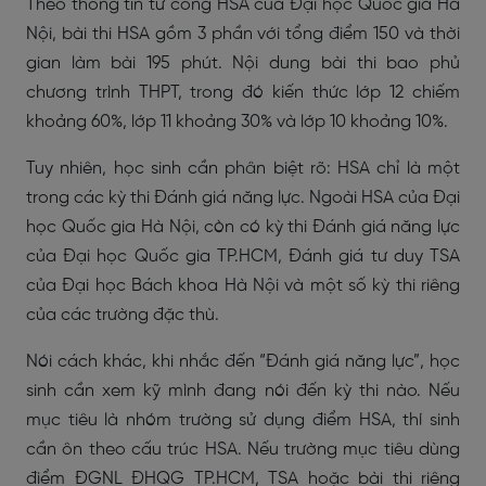
Theo thông tin từ cổng HSA của Đại học Quốc gia Hà
Nội, bài thi HSA gồm 3 phần với tổng điểm 150 và thời
gian làm bài 195 phút. Nội dung bài thi bao phủ
chương trình THPT, trong đó kiến thức lớp 12 chiếm
khoảng 60%, lớp 11 khoảng 30% và lớp 10 khoảng 10%.
Tuy nhiên, học sinh cần phân biệt rõ: HSA chỉ là một
trong các kỳ thi Đánh giá năng lực. Ngoài HSA của Đại
học Quốc gia Hà Nội, còn có kỳ thi Đánh giá năng lực
của Đại học Quốc gia TP.HCM, Đánh giá tư duy TSA
của Đại học Bách khoa Hà Nội và một số kỳ thi riêng
của các trường đặc thù.
Nói cách khác, khi nhắc đến “Đánh giá năng lực”, học
sinh cần xem kỹ mình đang nói đến kỳ thi nào. Nếu
mục tiêu là nhóm trường sử dụng điểm HSA, thí sinh
cần ôn theo cấu trúc HSA. Nếu trường mục tiêu dùng
điểm ĐGNL ĐHQG TP.HCM, TSA hoặc bài thi riêng