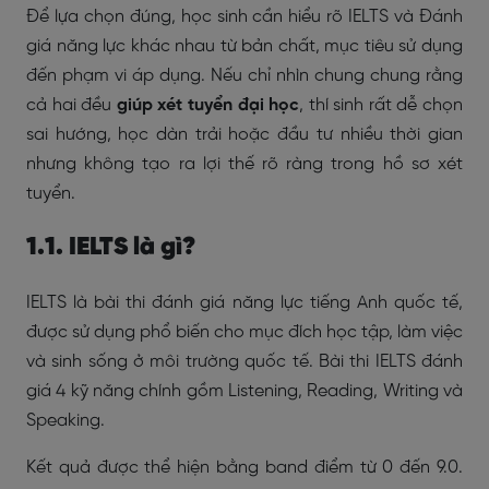
Để lựa chọn đúng, học sinh cần hiểu rõ IELTS và Đánh
giá năng lực khác nhau từ bản chất, mục tiêu sử dụng
đến phạm vi áp dụng. Nếu chỉ nhìn chung chung rằng
cả hai đều
giúp xét tuyển đại học
, thí sinh rất dễ chọn
sai hướng, học dàn trải hoặc đầu tư nhiều thời gian
nhưng không tạo ra lợi thế rõ ràng trong hồ sơ xét
tuyển.
1.1. IELTS là gì?
IELTS là bài thi đánh giá năng lực tiếng Anh quốc tế,
được sử dụng phổ biến cho mục đích học tập, làm việc
và sinh sống ở môi trường quốc tế. Bài thi IELTS đánh
giá 4 kỹ năng chính gồm Listening, Reading, Writing và
Speaking.
Kết quả được thể hiện bằng band điểm từ 0 đến 9.0.