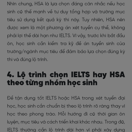
Nhìn chung, HSA là lựa chọn đáng cân nhắc nếu học
sinh có thế mạnh về tư duy tổng hợp và trường mục
tiêu sử dụng kết quả kỳ thi này. Tuy nhiên, HSA nên
được xem là một phương án xét tuyển cụ thể, không
phải lợi thế dài hạn như IELTS. Vì vậy, trước khi bắt đầu
ôn, học sinh cần kiểm tra kỹ đề án tuyển sinh của
trường/ngành mục tiêu để đảm bảo lựa chọn đúng kỳ
thi và đúng lộ trình.
4. Lộ trình chọn IELTS hay HSA
theo từng nhóm học sinh
Để tận dụng tốt IELTS hoặc HSA trong xét tuyển đại
học, học sinh cần chuẩn bị theo lộ trình rõ ràng thay vì
học theo phong trào. Mỗi hướng đi có thời gian ôn
luyện, mục tiêu và cách triển khai khác nhau. Trong đó,
IELTS thường cần lộ trình dài hơn vì phải xây dựng