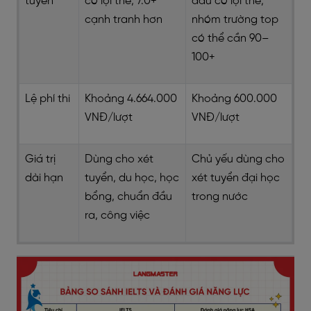
tuyển
có lợi thế; 7.0+
đầu có lợi thế;
cạnh tranh hơn
nhóm trường top
có thể cần 90–
100+
Lệ phí thi
Khoảng 4.664.000
Khoảng 600.000
VNĐ/lượt
VNĐ/lượt
Giá trị
Dùng cho xét
Chủ yếu dùng cho
dài hạn
tuyển, du học, học
xét tuyển đại học
bổng, chuẩn đầu
trong nước
ra, công việc