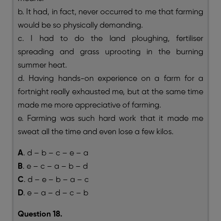
b. It had, in fact, never occurred to me that farming
would be so physically demanding.
c. I had to do the land ploughing, fertiliser
spreading and grass uprooting in the burning
summer heat.
d. Having hands-on experience on a farm for a
fortnight really exhausted me, but at the same time
made me more appreciative of farming.
e. Farming was such hard work that it made me
sweat all the time and even lose a few kilos.
A
. d – b – c – e – a
B
. e – c – a – b – d
C
. d – e – b – a – c
D
. e – a – d – c – b
Question 18.