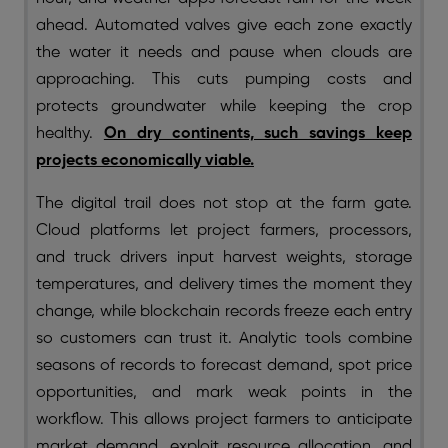
ahead. Automated valves give each zone exactly
the water it needs and pause when clouds are
approaching. This cuts pumping costs and
protects groundwater while keeping the crop
healthy.
On dry continents, such savings keep
projects economically viable.
The digital trail does not stop at the farm gate.
Cloud platforms let project farmers, processors,
and truck drivers input harvest weights, storage
temperatures, and delivery times the moment they
change, while blockchain records freeze each entry
so customers can trust it. Analytic tools combine
seasons of records to forecast demand, spot price
opportunities, and mark weak points in the
workflow. This allows project farmers to anticipate
market demand, exploit resource allocation, and