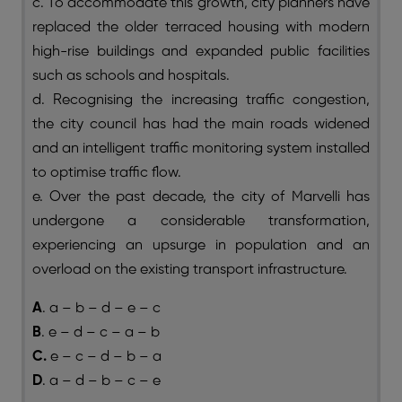
c. To accommodate this growth, city planners have
replaced the older terraced housing with modern
high-rise buildings and expanded public facilities
such as schools and hospitals.
d. Recognising the increasing traffic congestion,
the city council has had the main roads widened
and an intelligent traffic monitoring system installed
to optimise traffic flow.
e. Over the past decade, the city of Marvelli has
undergone a considerable transformation,
experiencing an upsurge in population and an
overload on the existing transport infrastructure.
A
. a – b – d – e – c
B
. e – d – c – a – b
C.
e – c – d – b – a
D
. a – d – b – c – e