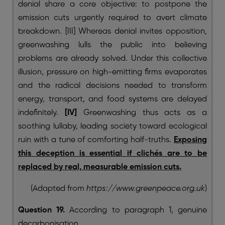
denial share a core objective: to postpone the
emission cuts urgently required to avert climate
breakdown. [III] Whereas denial invites opposition,
greenwashing lulls the public into believing
problems are already solved. Under this collective
illusion, pressure on high-emitting firms evaporates
and the radical decisions needed to transform
energy, transport, and food systems are delayed
indefinitely.
[IV]
Greenwashing thus acts as a
soothing lullaby, leading society toward ecological
ruin with a tune of comforting half-truths.
Exposing
this deception is essential if clichés are to be
replaced by real, measurable emission cuts.
(Adapted from
https://www.greenpeace.org.uk
)
Question 19.
According to paragraph 1, genuine
decarbonisation ______.