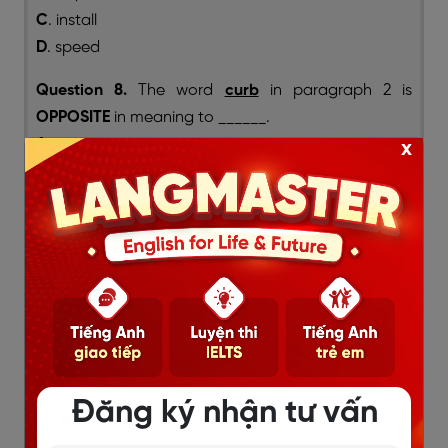
C
. install
D
. speed
Question 8.
The word
curb
in paragraph 2 is
OPPOSITE
in meaning to ______.
A
. increase
x
B
. monitor
C
. reduce
D
. limit
Question 9.
The word
it
in paragraph 3 refers to
______.
A
. week
B
. equipment
C
. zone
D
. dryness
Đăng ký nhận tư vấn
Question 10.
Which of the following best