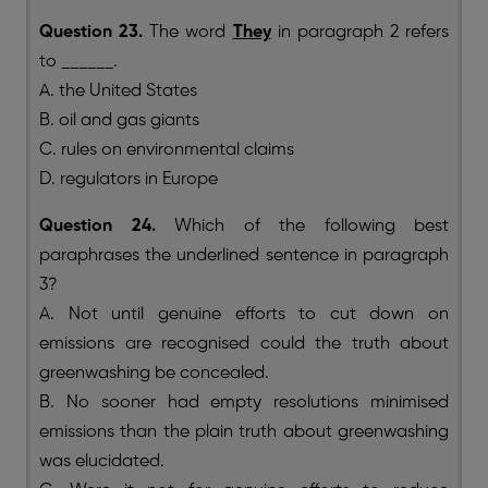
Question 23.
The word
They
in paragraph 2 refers
to ______.
A. the United States
B. oil and gas giants
C. rules on environmental claims
D. regulators in Europe
Question 24.
Which of the following best
paraphrases the underlined sentence in paragraph
3?
A. Not until genuine efforts to cut down on
emissions are recognised could the truth about
greenwashing be concealed.
B. No sooner had empty resolutions minimised
emissions than the plain truth about greenwashing
was elucidated.