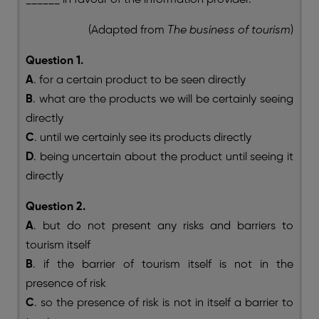
(Adapted from
The business of tourism
)
Question 1.
A
. for a certain product to be seen directly
B
. what are the products we will be certainly seeing
directly
C
. until we certainly see its products directly
D
. being uncertain about the product until seeing it
directly
Question 2.
A
. but do not present any risks and barriers to
tourism itself
B
. if the barrier of tourism itself is not in the
presence of risk
C
. so the presence of risk is not in itself a barrier to