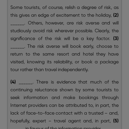
Some tourists, of course, relish a degree of risk, as
this gives an edge of excitement to the holiday,
(2)
______. Others, however, are risk averse and will
studiously avoid risk wherever possible. Clearly, the
significance of the risk will be a key factor.
(3)
______. The risk averse will book early, choose to
return to the same resort and hotel they have
visited, knowing its reliability, or book a package
tour rather than travel independently.
(4)
______. There is evidence that much of the
continuing reluctance shown by some tourists to
seek information and make bookings through
Internet providers can be attributed to, in part, the
lack of face-to-face contact with a trusted – and,
hopefully, expert – travel agent and, in part,
(5)
______ in favour of the information provider.