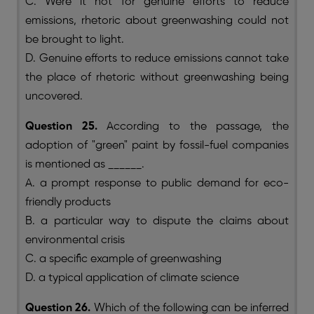
C. Were it not for genuine efforts to reduce
emissions, rhetoric about greenwashing could not
be brought to light.
D. Genuine efforts to reduce emissions cannot take
the place of rhetoric without greenwashing being
uncovered.
Question 25.
According to the passage, the
adoption of "green" paint by fossil-fuel companies
is mentioned as ______.
A. a prompt response to public demand for eco-
friendly products
B. a particular way to dispute the claims about
environmental crisis
C. a specific example of greenwashing
D. a typical application of climate science
Question 26.
Which of the following can be inferred