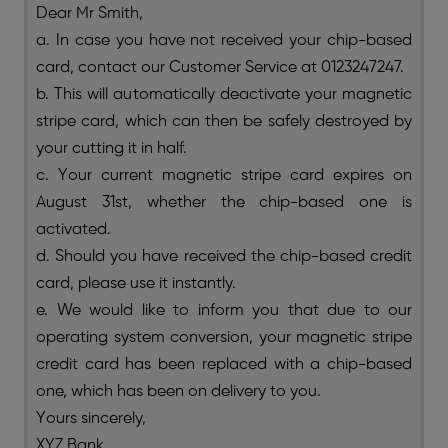
Dear Mr Smith,
a. In case you have not received your chip-based
card, contact our Customer Service at 0123247247.
b. This will automatically deactivate your magnetic
stripe card, which can then be safely destroyed by
your cutting it in half.
c. Your current magnetic stripe card expires on
August 31st, whether the chip-based one is
activated.
d. Should you have received the chip-based credit
card, please use it instantly.
e. We would like to inform you that due to our
operating system conversion, your magnetic stripe
credit card has been replaced with a chip-based
one, which has been on delivery to you.
Yours sincerely,
XYZ Bank