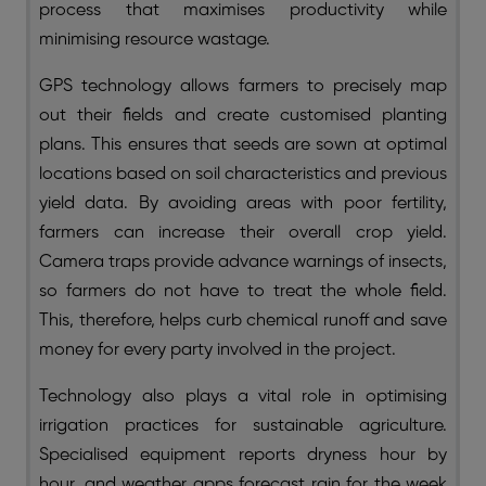
process that maximises productivity while
minimising resource wastage.
GPS technology allows farmers to precisely map
out their fields and create customised planting
plans. This ensures that seeds are sown at optimal
locations based on soil characteristics and previous
yield data. By avoiding areas with poor fertility,
farmers can increase their overall crop yield.
Camera traps provide advance warnings of insects,
so farmers do not have to treat the whole field.
This, therefore, helps curb chemical runoff and save
money for every party involved in the project.
Technology also plays a vital role in optimising
irrigation practices for sustainable agriculture.
Specialised equipment reports dryness hour by
hour, and weather apps forecast rain for the week