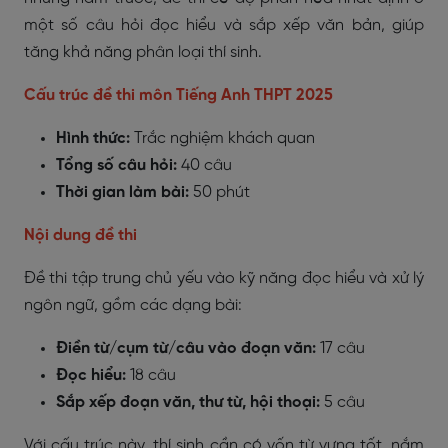
một số câu hỏi đọc hiểu và sắp xếp văn bản, giúp
tăng khả năng phân loại thí sinh.
Cấu trúc đề thi môn Tiếng Anh THPT 2025
Hình thức:
Trắc nghiệm khách quan
Tổng số câu hỏi:
40 câu
Thời gian làm bài:
50 phút
Nội dung đề thi
Đề thi tập trung chủ yếu vào kỹ năng đọc hiểu và xử lý
ngôn ngữ, gồm các dạng bài:
Điền từ/cụm từ/câu vào đoạn văn:
17 câu
Đọc hiểu:
18 câu
Sắp xếp đoạn văn, thư từ, hội thoại:
5 câu
Với cấu trúc này, thí sinh cần có vốn từ vựng tốt, nắm