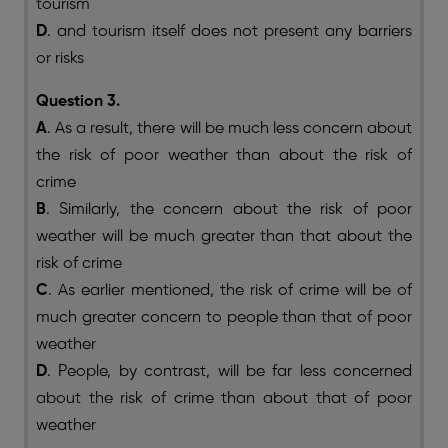
tourism
D
. and tourism itself does not present any barriers
or risks
Question 3.
A
. As a result, there will be much less concern about
the risk of poor weather than about the risk of
crime
B
. Similarly, the concern about the risk of poor
weather will be much greater than that about the
risk of crime
C
. As earlier mentioned, the risk of crime will be of
much greater concern to people than that of poor
weather
D
. People, by contrast, will be far less concerned
about the risk of crime than about that of poor
weather