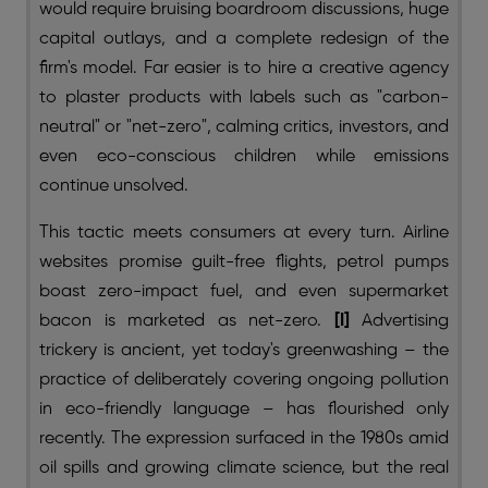
would require bruising boardroom discussions, huge
capital outlays, and a complete redesign of the
firm's model. Far easier is to hire a creative agency
to plaster products with labels such as "carbon-
neutral" or "net-zero", calming critics, investors, and
even eco-conscious children while emissions
continue unsolved.
This tactic meets consumers at every turn. Airline
websites promise guilt-free flights, petrol pumps
boast zero-impact fuel, and even supermarket
bacon is marketed as net-zero.
[I]
Advertising
trickery is ancient, yet today's greenwashing – the
practice of deliberately covering ongoing pollution
in eco-friendly language – has flourished only
recently. The expression surfaced in the 1980s amid
oil spills and growing climate science, but the real