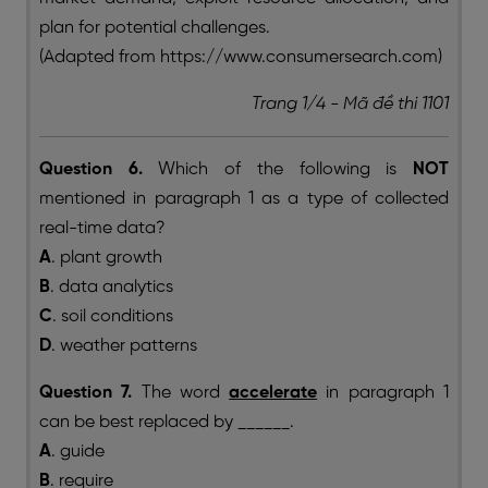
plan for potential challenges.
(Adapted from https://www.consumersearch.com)
Trang 1/4 - Mã đề thi 1101
Question 6.
Which of the following is
NOT
mentioned in paragraph 1 as a type of collected
real-time data?
A
. plant growth
B
. data analytics
C
. soil conditions
D
. weather patterns
Question 7.
The word
accelerate
in paragraph 1
can be best replaced by ______.
A
. guide
B
. require