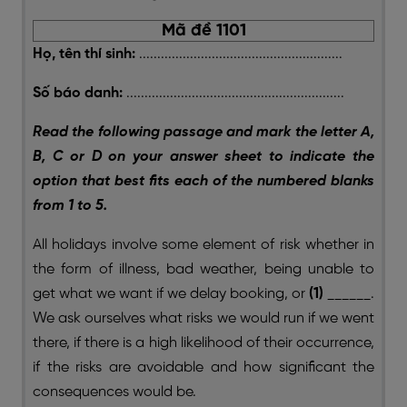
Mã đề 1101
Họ, tên thí sinh:
........................................................
Số báo danh:
............................................................
Read the following passage and mark the letter A,
B, C or D on your answer sheet to indicate the
option that best fits each of the numbered blanks
from 1 to 5.
All holidays involve some element of risk whether in
the form of illness, bad weather, being unable to
get what we want if we delay booking, or
(1)
______.
We ask ourselves what risks we would run if we went
there, if there is a high likelihood of their occurrence,
if the risks are avoidable and how significant the
consequences would be.