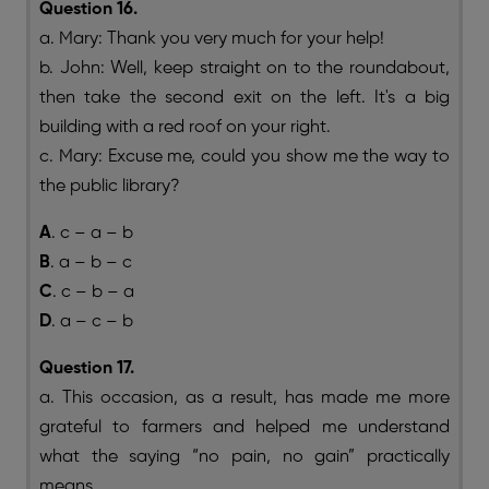
Question 16.
a. Mary: Thank you very much for your help!
b. John: Well, keep straight on to the roundabout,
then take the second exit on the left. It's a big
building with a red roof on your right.
c. Mary: Excuse me, could you show me the way to
the public library?
A
. c – a – b
B
. a – b – c
C
. c – b – a
D
. a – c – b
Question 17.
a. This occasion, as a result, has made me more
grateful to farmers and helped me understand
what the saying “no pain, no gain” practically
means.