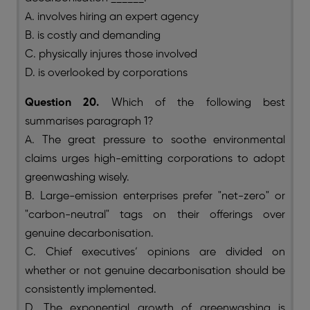
A. involves hiring an expert agency
B. is costly and demanding
C. physically injures those involved
D. is overlooked by corporations
Question 20.
Which of the following best
summarises paragraph 1?
A. The great pressure to soothe environmental
claims urges high-emitting corporations to adopt
greenwashing wisely.
B. Large-emission enterprises prefer "net-zero" or
"carbon-neutral" tags on their offerings over
genuine decarbonisation.
C. Chief executives’ opinions are divided on
whether or not genuine decarbonisation should be
consistently implemented.
D. The exponential growth of greenwashing is