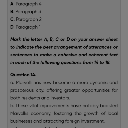
A
. Paragraph 4
B
. Paragraph 3
C
. Paragraph 2
D
. Paragraph 1
Mark the letter A, B, C or D on your answer sheet
to indicate the best arrangement of utterances or
sentences to make a cohesive and coherent text
in each of the following questions from 14 to 18.
Question 14.
a. Marvelli has now become a more dynamic and
prosperous city, offering greater opportunities for
both residents and investors.
b. These vital improvements have notably boosted
Marvelli's economy, fostering the growth of local
businesses and attracting foreign investment.