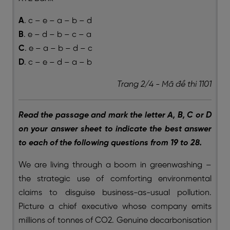
A
. c – e – a – b – d
B
. e – d – b – c – a
C
. e – a – b – d – c
D
. c – e – d – a – b
Trang 2/4 - Mã đề thi 1101
Read the passage and mark the letter A, B, C or D
on your answer sheet to indicate the best answer
to each of the following questions from 19 to 28.
We are living through a boom in greenwashing –
the strategic use of comforting environmental
claims to disguise business-as-usual pollution.
Picture a chief executive whose company emits
millions of tonnes of CO2. Genuine decarbonisation