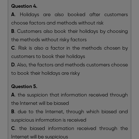
Question 4.
A
. Holidays are also booked after customers
choose factors and methods without risk
B
. Customers also book their holidays by choosing
the methods without risky factors
C
. Risk is also a factor in the methods chosen by
customers to book their holidays
D
. Also, the factors and methods customers choose
to book their holidays are risky
Question 5.
A
. the suspicion that information received through
the Internet will be biased
B
. due to the Internet, through which biased and
suspicious information is received
C
. the biased information received through the
Internet will be suspicious