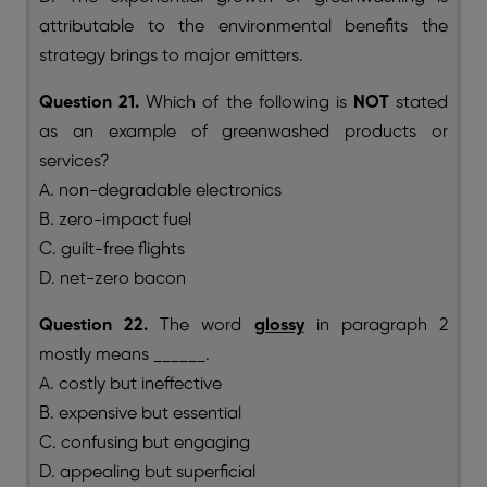
attributable to the environmental benefits the
strategy brings to major emitters.
Question 21.
Which of the following is
NOT
stated
as an example of greenwashed products or
services?
A. non-degradable electronics
B. zero-impact fuel
C. guilt-free flights
D. net-zero bacon
Question 22.
The word
glossy
in paragraph 2
mostly means ______.
A. costly but ineffective
B. expensive but essential
C. confusing but engaging
D. appealing but superficial