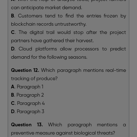
can anticipate market demand.
B
. Customers tend to find the entries frozen by
blockchain records untrustworthy.
C
. The digital trail would stop after the project
partners have gathered their harvest.
D
. Cloud platforms allow processors to predict
demand for the following seasons.
Question 12.
Which paragraph mentions real-time
tracking of produce?
A
. Paragraph 1
B
. Paragraph 2
C
. Paragraph 4
D
. Paragraph 3
Question 13.
Which paragraph mentions a
preventive measure against biological threats?