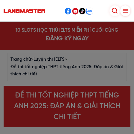
10 SLOTS HỌC THỬ IELTS MIỄN PHÍ CUỐI CÙNG
ĐĂNG KÝ NGAY
Trang chủ
>
Luyện thi IELTS
>
Đề thi tốt nghiệp THPT tiếng Anh 2025: Đáp án & Giải
thích chi tiết
ĐỀ THI TỐT NGHIỆP THPT TIẾNG
ANH 2025: ĐÁP ÁN & GIẢI THÍCH
CHI TIẾT