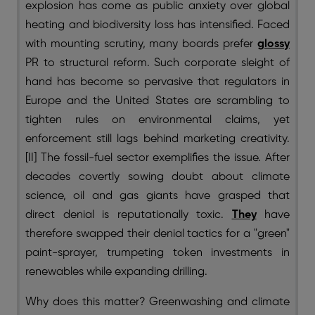
explosion has come as public anxiety over global
heating and biodiversity loss has intensified. Faced
with mounting scrutiny, many boards prefer
glossy
PR to structural reform. Such corporate sleight of
hand has become so pervasive that regulators in
Europe and the United States are scrambling to
tighten rules on environmental claims, yet
enforcement still lags behind marketing creativity.
[II] The fossil-fuel sector exemplifies the issue. After
decades covertly sowing doubt about climate
science, oil and gas giants have grasped that
direct denial is reputationally toxic.
They
have
therefore swapped their denial tactics for a "green"
paint-sprayer, trumpeting token investments in
renewables while expanding drilling.
Why does this matter? Greenwashing and climate