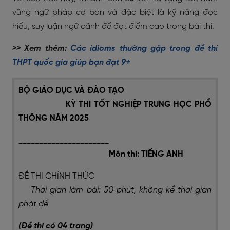
vững ngữ pháp cơ bản và đặc biệt là kỹ năng đọc
hiểu, suy luận ngữ cảnh để đạt điểm cao trong bài thi.
>> Xem thêm:
Các idioms thường gặp trong đề thi
THPT quốc gia giúp bạn đạt 9+
BỘ GIÁO DỤC VÀ ĐÀO TẠO
KỲ THI TỐT NGHIỆP TRUNG HỌC PHỔ
THÔNG NĂM 2025
______________________
Môn thi: TIẾNG ANH
ĐỀ THI CHÍNH THỨC
Thời gian làm bài: 50 phút, không kể thời gian
phát đề
(Đề thi có 04 trang)