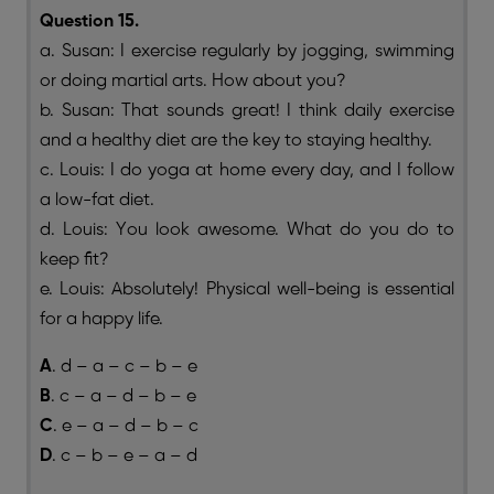
Question 15.
a. Susan: I exercise regularly by jogging, swimming
or doing martial arts. How about you?
b. Susan: That sounds great! I think daily exercise
and a healthy diet are the key to staying healthy.
c. Louis: I do yoga at home every day, and I follow
a low-fat diet.
d. Louis: You look awesome. What do you do to
keep fit?
e. Louis: Absolutely! Physical well-being is essential
for a happy life.
A
. d – a – c – b – e
B
. c – a – d – b – e
C
. e – a – d – b – c
D
. c – b – e – a – d