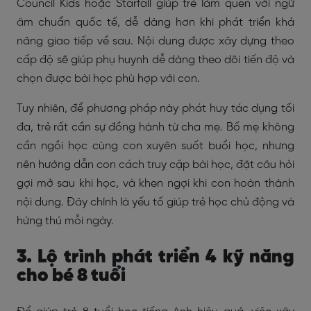
Council Kids hoặc Starfall giúp trẻ làm quen với ngữ
âm chuẩn quốc tế, dễ dàng hơn khi phát triển khả
năng giao tiếp về sau. Nội dung được xây dựng theo
cấp độ sẽ giúp phụ huynh dễ dàng theo dõi tiến độ và
chọn được bài học phù hợp với con.
Tuy nhiên, để phương pháp này phát huy tác dụng tối
đa, trẻ rất cần sự đồng hành từ cha mẹ. Bố mẹ không
cần ngồi học cùng con xuyên suốt buổi học, nhưng
nên hướng dẫn con cách truy cập bài học, đặt câu hỏi
gợi mở sau khi học, và khen ngợi khi con hoàn thành
nội dung. Đây chính là yếu tố giúp trẻ học chủ động và
hứng thú mỗi ngày.
3. Lộ trình phát triển 4 kỹ năng
cho bé 8 tuổi