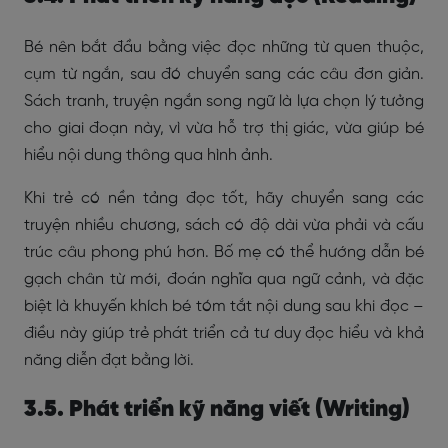
Bé nên bắt đầu bằng việc đọc những từ quen thuộc,
cụm từ ngắn, sau đó chuyển sang các câu đơn giản.
Sách tranh, truyện ngắn song ngữ là lựa chọn lý tưởng
cho giai đoạn này, vì vừa hỗ trợ thị giác, vừa giúp bé
hiểu nội dung thông qua hình ảnh.
Khi trẻ có nền tảng đọc tốt, hãy chuyển sang các
truyện nhiều chương, sách có độ dài vừa phải và cấu
trúc câu phong phú hơn. Bố mẹ có thể hướng dẫn bé
gạch chân từ mới, đoán nghĩa qua ngữ cảnh, và đặc
biệt là khuyến khích bé tóm tắt nội dung sau khi đọc –
điều này giúp trẻ phát triển cả tư duy đọc hiểu và khả
năng diễn đạt bằng lời.
3.5. Phát triển kỹ năng viết (Writing)