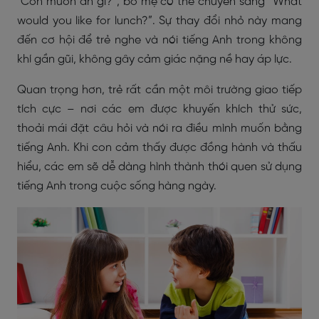
“Con muốn ăn gì?”, bố mẹ có thể chuyển sang “What
would you like for lunch?”. Sự thay đổi nhỏ này mang
đến cơ hội để trẻ nghe và nói tiếng Anh trong không
khí gần gũi, không gây cảm giác nặng nề hay áp lực.
Quan trọng hơn, trẻ rất cần một môi trường giao tiếp
tích cực – nơi các em được khuyến khích thử sức,
thoải mái đặt câu hỏi và nói ra điều mình muốn bằng
tiếng Anh. Khi con cảm thấy được đồng hành và thấu
hiểu, các em sẽ dễ dàng hình thành thói quen sử dụng
tiếng Anh trong cuộc sống hàng ngày.