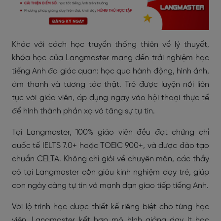
Khác với cách học truyền thống thiên về lý thuyết,
khóa học của Langmaster mang đến trải nghiệm học
tiếng Anh đa giác quan: học qua hành động, hình ảnh,
âm thanh và tương tác thật. Trẻ được luyện nói liên
tục với giáo viên, áp dụng ngay vào hội thoại thực tế
để hình thành phản xạ và tăng sự tự tin.
Tại Langmaster, 100% giáo viên đều đạt chứng chỉ
quốc tế IELTS 7.0+ hoặc TOEIC 900+, và được đào tạo
chuẩn CELTA. Không chỉ giỏi về chuyên môn, các thầy
cô tại Langmaster còn giàu kinh nghiệm dạy trẻ, giúp
con ngày càng tự tin và mạnh dạn giao tiếp tiếng Anh.
Với lộ trình học được thiết kế riêng biệt cho từng học
viên, Langmaster kết hợp mô hình giảng dạy ít học