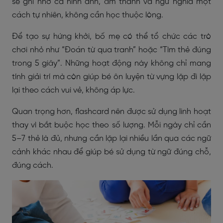
sẽ ghi nhớ cả hình ảnh, âm thanh và ngữ nghĩa một
cách tự nhiên, không cần học thuộc lòng.
Để tạo sự hứng khởi, bố mẹ có thể tổ chức các trò
chơi nhỏ như “Đoán từ qua tranh” hoặc “Tìm thẻ đúng
trong 5 giây”. Những hoạt động này không chỉ mang
tính giải trí mà còn giúp bé ôn luyện từ vựng lặp đi lặp
lại theo cách vui vẻ, không áp lực.
Quan trọng hơn, flashcard nên được sử dụng linh hoạt
thay vì bắt buộc học theo số lượng. Mỗi ngày chỉ cần
5–7 thẻ là đủ, nhưng cần lặp lại nhiều lần qua các ngữ
cảnh khác nhau để giúp bé sử dụng từ ngữ đúng chỗ,
đúng cách.