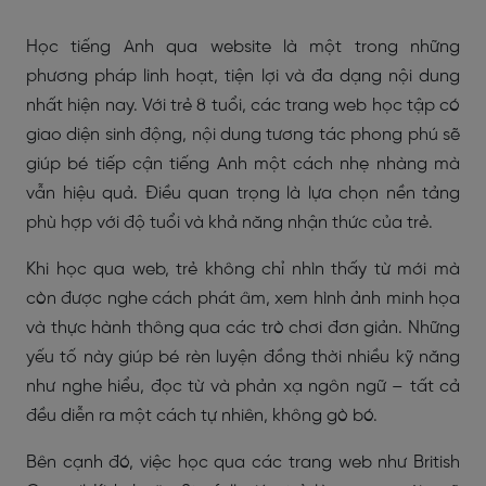
Học tiếng Anh qua website là một trong những
phương pháp linh hoạt, tiện lợi và đa dạng nội dung
nhất hiện nay. Với trẻ 8 tuổi, các trang web học tập có
giao diện sinh động, nội dung tương tác phong phú sẽ
giúp bé tiếp cận tiếng Anh một cách nhẹ nhàng mà
vẫn hiệu quả. Điều quan trọng là lựa chọn nền tảng
phù hợp với độ tuổi và khả năng nhận thức của trẻ.
Khi học qua web, trẻ không chỉ nhìn thấy từ mới mà
còn được nghe cách phát âm, xem hình ảnh minh họa
và thực hành thông qua các trò chơi đơn giản. Những
yếu tố này giúp bé rèn luyện đồng thời nhiều kỹ năng
như nghe hiểu, đọc từ và phản xạ ngôn ngữ – tất cả
đều diễn ra một cách tự nhiên, không gò bó.
Bên cạnh đó, việc học qua các trang web như British