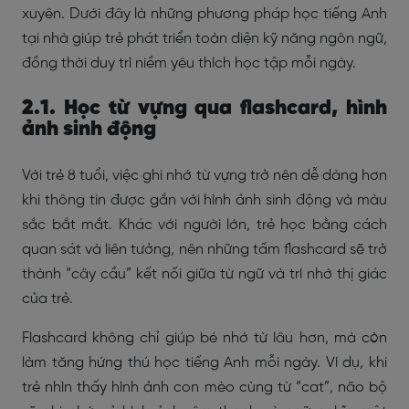
xuyên. Dưới đây là những phương pháp học tiếng Anh
tại nhà giúp trẻ phát triển toàn diện kỹ năng ngôn ngữ,
đồng thời duy trì niềm yêu thích học tập mỗi ngày.
2.1. Học từ vựng qua flashcard, hình
ảnh sinh động
Với trẻ 8 tuổi, việc ghi nhớ từ vựng trở nên dễ dàng hơn
khi thông tin được gắn với hình ảnh sinh động và màu
sắc bắt mắt. Khác với người lớn, trẻ học bằng cách
quan sát và liên tưởng, nên những tấm flashcard sẽ trở
thành “cây cầu” kết nối giữa từ ngữ và trí nhớ thị giác
của trẻ.
Flashcard không chỉ giúp bé nhớ từ lâu hơn, mà còn
làm tăng hứng thú học tiếng Anh mỗi ngày. Ví dụ, khi
trẻ nhìn thấy hình ảnh con mèo cùng từ “cat”, não bộ