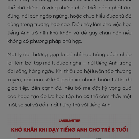
thể nhớ được từ vựng nhưng chưa biết cách phát âm
đúng, nói còn ngập ngừng, hoặc chưa hiểu được từ đó
dùng trong trường hợp nào. Điều này làm cho việc học
tiếng Anh trở nên khó khăn và dễ gây chán nản nếu
không có phương pháp phù hợp.
Một lý do thường gặp là bé chỉ học bằng cách chép
lại, làm bài tập mà ít được nghe – nói tiếng Anh trong
đời sống hằng ngày. Khi thiếu cơ hội luyện tập thường
xuyên, các con sẽ khó phản xạ nhanh hoặc tự tin khi
giao tiếp. Bên cạnh đó, nếu bố mẹ đặt kỳ vọng quá
cao hoặc tạo áp lực học tập, bé có thể cảm thấy mệt
mỏi, sợ sai và dần mất hứng thú với tiếng Anh.