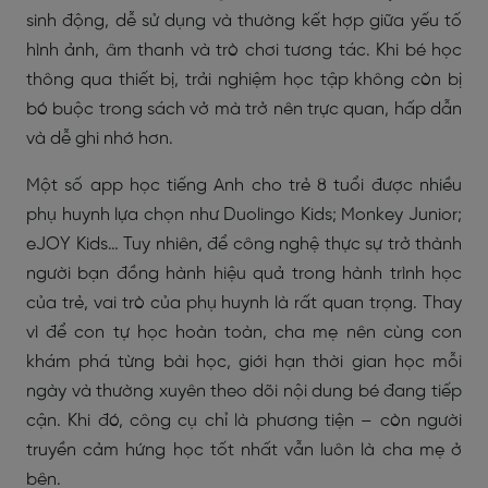
sinh động, dễ sử dụng và thường kết hợp giữa yếu tố
hình ảnh, âm thanh và trò chơi tương tác. Khi bé học
thông qua thiết bị, trải nghiệm học tập không còn bị
bó buộc trong sách vở mà trở nên trực quan, hấp dẫn
và dễ ghi nhớ hơn.
Một số app học tiếng Anh cho trẻ 8 tuổi được nhiều
phụ huynh lựa chọn như Duolingo Kids; Monkey Junior;
eJOY Kids… Tuy nhiên, để công nghệ thực sự trở thành
người bạn đồng hành hiệu quả trong hành trình học
của trẻ, vai trò của phụ huynh là rất quan trọng. Thay
vì để con tự học hoàn toàn, cha mẹ nên cùng con
khám phá từng bài học, giới hạn thời gian học mỗi
ngày và thường xuyên theo dõi nội dung bé đang tiếp
cận. Khi đó, công cụ chỉ là phương tiện – còn người
truyền cảm hứng học tốt nhất vẫn luôn là cha mẹ ở
bên.