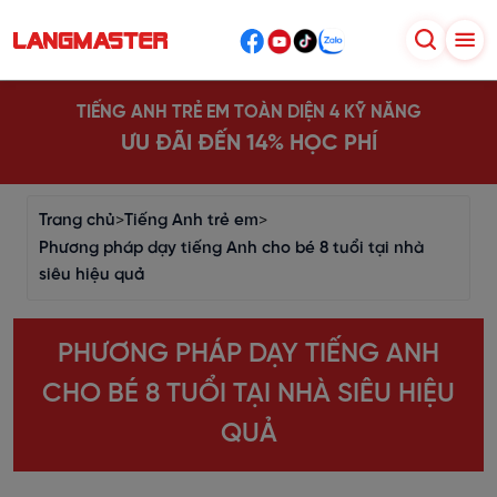
TIẾNG ANH TRẺ EM TOÀN DIỆN 4 KỸ NĂNG
ƯU ĐÃI ĐẾN 14% HỌC PHÍ
Trang chủ
>
Tiếng Anh trẻ em
>
Phương pháp dạy tiếng Anh cho bé 8 tuổi tại nhà
siêu hiệu quả
PHƯƠNG PHÁP DẠY TIẾNG ANH
CHO BÉ 8 TUỔI TẠI NHÀ SIÊU HIỆU
QUẢ