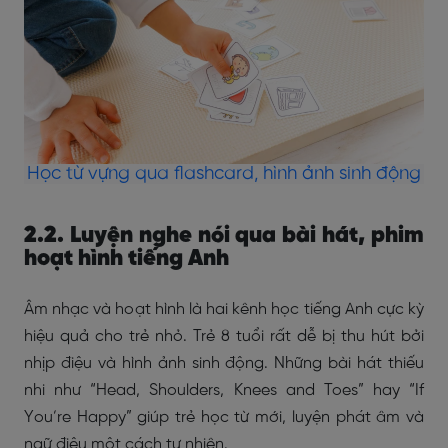
Học từ vựng qua flashcard, hình ảnh sinh động
2.2. Luyện nghe nói qua bài hát, phim
hoạt hình tiếng Anh
Âm nhạc và hoạt hình là hai kênh học tiếng Anh cực kỳ
hiệu quả cho trẻ nhỏ. Trẻ 8 tuổi rất dễ bị thu hút bởi
nhịp điệu và hình ảnh sinh động. Những bài hát thiếu
nhi như “Head, Shoulders, Knees and Toes” hay “If
You’re Happy” giúp trẻ học từ mới, luyện phát âm và
ngữ điệu một cách tự nhiên.