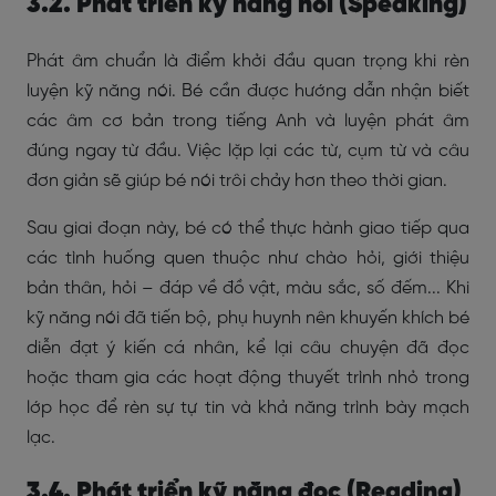
3.2. Phát triển kỹ năng nói (Speaking)
Phát âm chuẩn là điểm khởi đầu quan trọng khi rèn
luyện kỹ năng nói. Bé cần được hướng dẫn nhận biết
các âm cơ bản trong tiếng Anh và luyện phát âm
đúng ngay từ đầu. Việc lặp lại các từ, cụm từ và câu
đơn giản sẽ giúp bé nói trôi chảy hơn theo thời gian.
Sau giai đoạn này, bé có thể thực hành giao tiếp qua
các tình huống quen thuộc như chào hỏi, giới thiệu
bản thân, hỏi – đáp về đồ vật, màu sắc, số đếm... Khi
kỹ năng nói đã tiến bộ, phụ huynh nên khuyến khích bé
diễn đạt ý kiến cá nhân, kể lại câu chuyện đã đọc
hoặc tham gia các hoạt động thuyết trình nhỏ trong
lớp học để rèn sự tự tin và khả năng trình bày mạch
lạc.
3.4. Phát triển kỹ năng đọc (Reading)