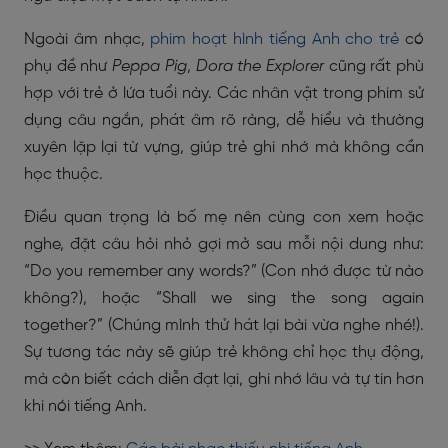
Ngoài âm nhạc,
phim hoạt hình tiếng Anh cho trẻ
có
phụ đề như
Peppa Pig
,
Dora the Explorer
cũng rất phù
hợp với trẻ ở lứa tuổi này. Các nhân vật trong phim sử
dụng câu ngắn, phát âm rõ ràng, dễ hiểu và thường
xuyên lặp lại từ vựng, giúp trẻ ghi nhớ mà không cần
học thuộc.
Điều quan trọng là bố mẹ nên cùng con xem hoặc
nghe, đặt câu hỏi nhỏ gợi mở sau mỗi nội dung như:
“Do you remember any words?” (Con nhớ được từ nào
không?), hoặc “Shall we sing the song again
together?” (Chúng mình thử hát lại bài vừa nghe nhé!).
Sự tương tác này sẽ giúp trẻ không chỉ học thụ động,
mà còn biết cách diễn đạt lại, ghi nhớ lâu và tự tin hơn
khi nói tiếng Anh.