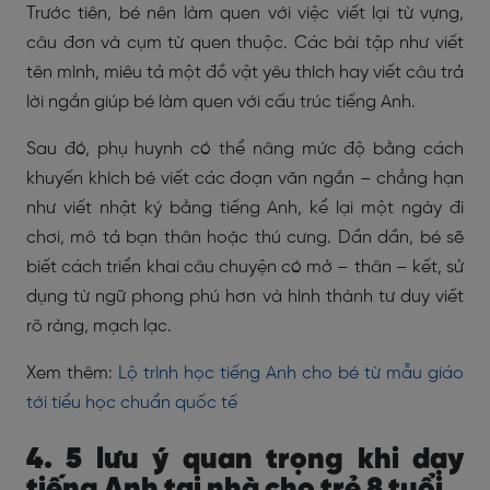
Trước tiên, bé nên làm quen với việc viết lại từ vựng,
câu đơn và cụm từ quen thuộc. Các bài tập như viết
tên mình, miêu tả một đồ vật yêu thích hay viết câu trả
lời ngắn giúp bé làm quen với cấu trúc tiếng Anh.
Sau đó, phụ huynh có thể nâng mức độ bằng cách
khuyến khích bé viết các đoạn văn ngắn – chẳng hạn
như viết nhật ký bằng tiếng Anh, kể lại một ngày đi
chơi, mô tả bạn thân hoặc thú cưng. Dần dần, bé sẽ
biết cách triển khai câu chuyện có mở – thân – kết, sử
dụng từ ngữ phong phú hơn và hình thành tư duy viết
rõ ràng, mạch lạc.
Xem thêm:
Lộ trình học tiếng Anh cho bé từ mẫu giáo
tới tiểu học chuẩn quốc tế
4. 5 lưu ý quan trọng khi dạy
tiếng Anh tại nhà cho trẻ 8 tuổi