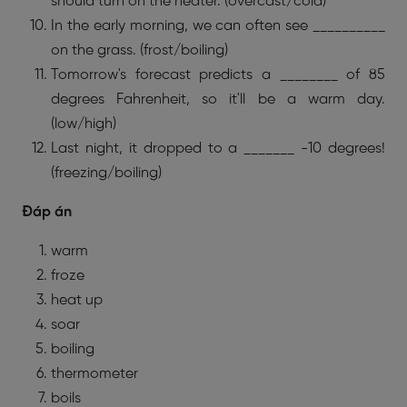
should turn on the heater. (overcast/cold)
In the early morning, we can often see __________
on the grass. (frost/boiling)
Tomorrow's forecast predicts a ________ of 85
degrees Fahrenheit, so it'll be a warm day.
(low/high)
Last night, it dropped to a _______ -10 degrees!
(freezing/boiling)
Đáp án
warm
froze
heat up
soar
boiling
thermometer
boils