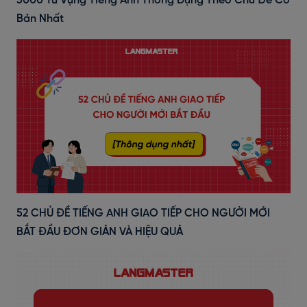
3000 Từ Vựng Tiếng Anh Thông Dụng Theo Chủ Đề Cơ
Bản Nhất
52 CHỦ ĐỀ TIẾNG ANH GIAO TIẾP CHO NGƯỜI MỚI
BẮT ĐẦU ĐƠN GIẢN VÀ HIỆU QUẢ