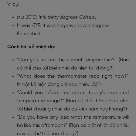
Ví dụ:
It is 30°C: It is thirty degrees Celsius.
It was -7°F: It was negative seven degrees
Fahrenheit.
Cách hỏi về nhiệt độ:
“Can you tell me the current temperature?” (Bạn
có thể cho tôi biết nhiệt độ hiện tại không?)
“What does the thermometer read right now?”
(Nhiệt kế hiện đang chỉ bao nhiêu độ?)
“Could you inform me about today's expected
temperature range?” (Bạn có thể thông báo cho
tôi biết khoảng nhiệt độ dự kiến hôm nay không?)
“Do you have any idea what the temperature will
be like this afternoon?” (Bạn có biết nhiệt độ chiều
nay sẽ như thế nào không?)