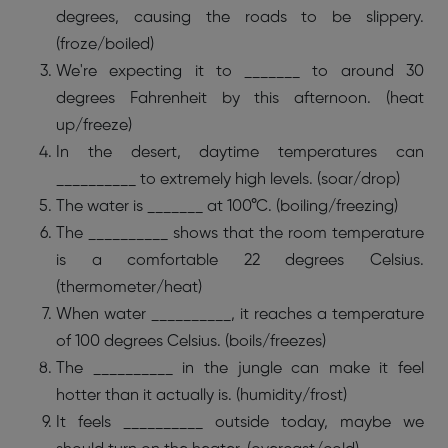
degrees, causing the roads to be slippery.
(froze/boiled)
We're expecting it to _______ to around 30
degrees Fahrenheit by this afternoon. (heat
up/freeze)
In the desert, daytime temperatures can
__________ to extremely high levels. (soar/drop)
The water is _______ at 100°C. (boiling/freezing)
The __________ shows that the room temperature
is a comfortable 22 degrees Celsius.
(thermometer/heat)
When water __________, it reaches a temperature
of 100 degrees Celsius. (boils/freezes)
The __________ in the jungle can make it feel
hotter than it actually is. (humidity/frost)
It feels __________ outside today, maybe we