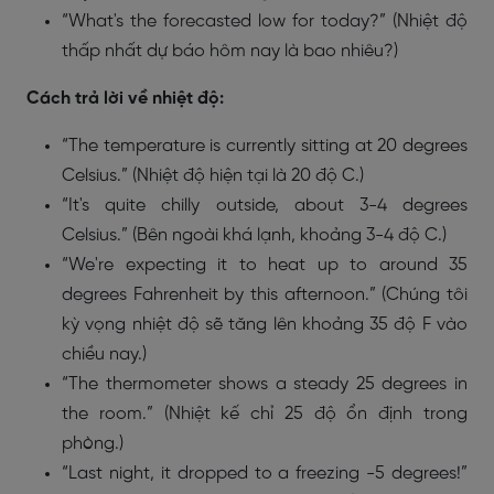
“What's the forecasted low for today?” (Nhiệt độ
thấp nhất dự báo hôm nay là bao nhiêu?)
Cách trả lời về nhiệt độ:
“The temperature is currently sitting at 20 degrees
Celsius.” (Nhiệt độ hiện tại là 20 độ C.)
“It's quite chilly outside, about 3-4 degrees
Celsius.” (Bên ngoài khá lạnh, khoảng 3-4 độ C.)
“We're expecting it to heat up to around 35
degrees Fahrenheit by this afternoon.” (Chúng tôi
kỳ vọng nhiệt độ sẽ tăng lên khoảng 35 độ F vào
chiều nay.)
“The thermometer shows a steady 25 degrees in
the room.” (Nhiệt kế chỉ 25 độ ổn định trong
phòng.)
“Last night, it dropped to a freezing -5 degrees!”