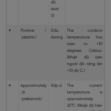
độ
dưới
0)
+
Positive /
Dấu
The outdoor
ˈpɑzɪtɪv/
dương
temperature has
risen to +10
degrees Celsius.
(Nhiệt độ bên
ngoài đã tăng lên
+10 độ C.)
≈
Approximately
Xấp xỉ
The current
/ə
temperature is
ˈprɒksɪmɪtli/
approximately
25°C. (Nhiệt độ hiện