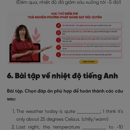
(Đêm qua, nhiệt độ đã giảm sâu xuống tới -5 độ!)
6. Bài tập về nhiệt độ tiếng Anh
Bài tập. Chọn đáp án phù hợp để hoàn thành các câu
sau:
The weather today is quite __________; I think it's
only about 25 degrees Celsius. (chilly/warm)
Last night, the temperature __________ to -10