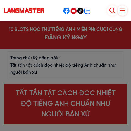
10 SLOTS HỌC THỬ TIẾNG ANH MIỄN PHÍ CUỐI CÙNG
ĐĂNG KÝ NGAY
Trang chủ
>
Kỹ năng nói
>
Tất tần tật cách đọc nhiệt độ tiếng Anh chuẩn như
người bản xứ
TẤT TẦN TẬT CÁCH ĐỌC NHIỆT
ĐỘ TIẾNG ANH CHUẨN NHƯ
NGƯỜI BẢN XỨ