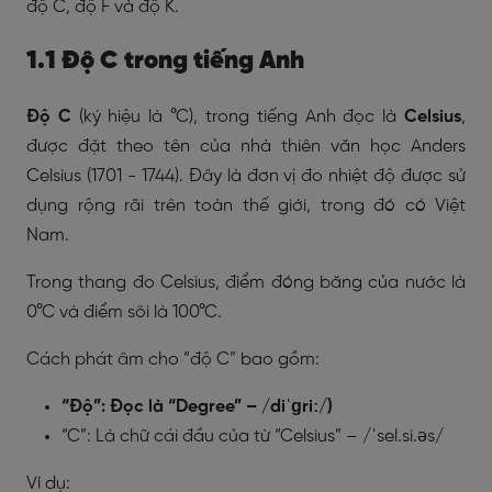
độ C, độ F và độ K.
1.1 Độ C trong tiếng Anh
Độ C
(ký hiệu là °C), trong tiếng Anh đọc là
Celsius
,
được đặt theo tên của nhà thiên văn học Anders
Celsius (1701 - 1744). Đây là đơn vị đo nhiệt độ được sử
dụng rộng rãi trên toàn thế giới, trong đó có Việt
Nam.
Trong thang đo Celsius, điểm đóng băng của nước là
0°C và điểm sôi là 100°C.
Cách phát âm cho “độ C” bao gồm:
“Độ”: Đọc là “Degree” – /diˈɡriː/)
“C”: Là chữ cái đầu của từ “Celsius” – /ˈsel.si.əs/
Ví dụ: