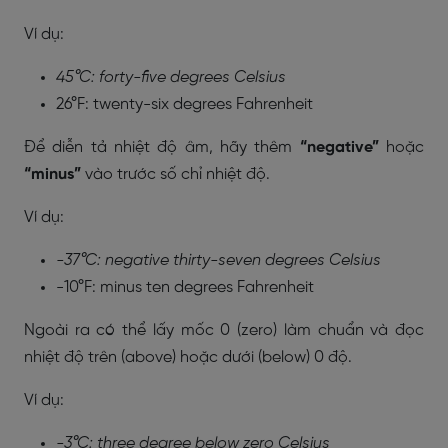
Ví dụ:
45°C: forty-five degrees Celsius
26°F: twenty-six degrees Fahrenheit
Để diễn tả nhiệt độ âm, hãy thêm
“negative”
hoặc
“minus”
vào trước số chỉ nhiệt độ.
Ví dụ:
-37°C: negative thirty-seven degrees Celsius
-10°F: minus ten degrees Fahrenheit
Ngoài ra có thể lấy mốc 0 (zero) làm chuẩn và đọc
nhiệt độ trên (above) hoặc dưới (below) 0 độ.
Ví dụ:
-3°C: three degree below zero Celsius