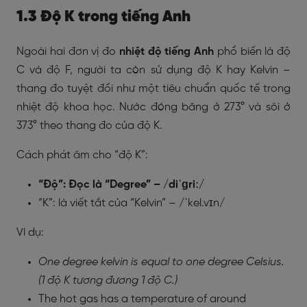
1.3 Độ K trong tiếng Anh
Ngoài hai đơn vị đo
nhiệt độ tiếng Anh
phổ biến là độ
C và độ F, người ta còn sử dụng độ K hay Kelvin –
thang đo tuyệt đối như một tiêu chuẩn quốc tế trong
nhiệt độ khoa học. Nước đóng băng ở 273° và sôi ở
373° theo thang đo của độ K.
Cách phát âm cho “độ K”:
“Độ”: Đọc là “Degree” – /diˈɡriː/
“K”: là viết tắt của “Kelvin” – /ˈkel.vɪn/
Ví dụ:
One degree kelvin is equal to one degree Celsius.
(1 độ K tương đương 1 độ C.)
The hot gas has a temperature of around