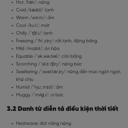
Hot /hɒt/: nóng
Cold /kəʊld/: lạnh
Warm /wɔːm/: ấm
Cool /kuːl/: mát
Chilly /ˈtʃɪl.i/: lạnh
Freezing /ˈfriː.zɪŋ/: rất lạnh, đóng băng
Mild /maɪld/: ôn hòa
Equable /ˈek.wə.bəl/: cân bằng
Scorching /ˈskɔː.tʃɪŋ/: nóng bức
Sweltering /ˈswel.tər.ɪŋ/: nóng đến mức ngột ngạt,
khó chịu
Humid /ˈhjuː.mɪd/: ẩm
Muggy /ˈmʌɡ.i/: oi bức
3.2 Danh từ diễn tả điều kiện thời tiết
Heatwave: đợt nắng nóng