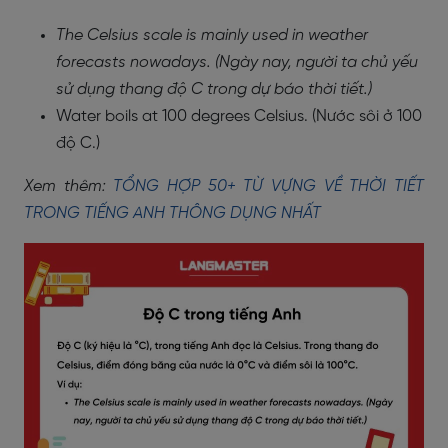
The Celsius scale is mainly used in weather
forecasts nowadays. (Ngày nay, người ta chủ yếu
sử dụng thang độ C trong dự báo thời tiết.)
Water boils at 100 degrees Celsius. (Nước sôi ở 100
độ C.)
Xem thêm:
TỔNG HỢP 50+ TỪ VỰNG VỀ THỜI TIẾT
TRONG TIẾNG ANH THÔNG DỤNG NHẤT