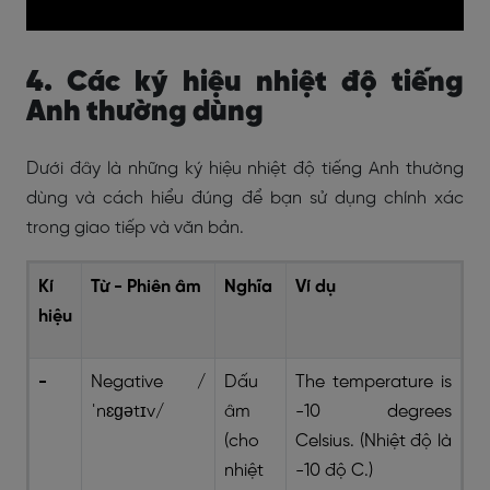
4. Các ký hiệu nhiệt độ tiếng
Anh thường dùng
Dưới đây là những ký hiệu nhiệt độ tiếng Anh thường
dùng và cách hiểu đúng để bạn sử dụng chính xác
trong giao tiếp và văn bản.
Kí
Từ - Phiên âm
Nghĩa
Ví dụ
hiệu
-
Negative /
Dấu
The temperature is
ˈnɛɡətɪv/
âm
-10 degrees
(cho
Celsius. (Nhiệt độ là
nhiệt
-10 độ C.)