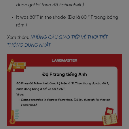
được ghi lại theo độ Fahrenheit.)
It was 80°F in the shade. (Đó là 80 ° F trong bóng
râm.)
Xem thêm:
NHỮNG CÂU GIAO TIẾP VỀ THỜI TIẾT
THÔNG DỤNG NHẤT