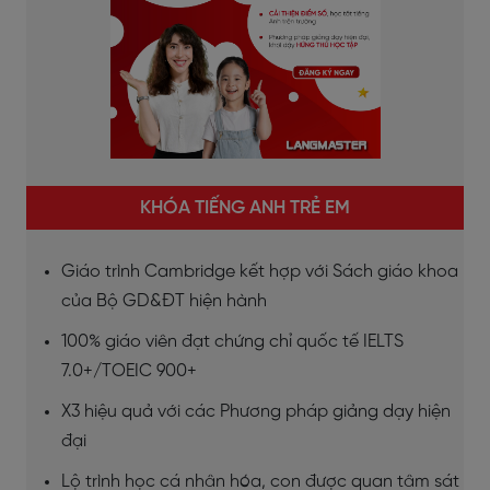
KHÓA TIẾNG ANH TRẺ EM
Giáo trình Cambridge kết hợp với Sách giáo khoa
của Bộ GD&ĐT hiện hành
100% giáo viên đạt chứng chỉ quốc tế IELTS
7.0+/TOEIC 900+
X3 hiệu quả với các Phương pháp giảng dạy hiện
đại
Lộ trình học cá nhân hóa, con được quan tâm sát