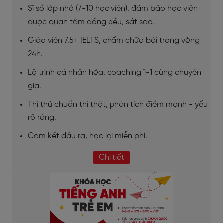
Sĩ số lớp nhỏ (7-10 học viên), đảm bảo học viên
được quan tâm đồng đều, sát sao.
Giáo viên 7.5+ IELTS, chấm chữa bài trong vòng
24h.
Lộ trình cá nhân hóa, coaching 1-1 cùng chuyên
gia.
Thi thử chuẩn thi thật, phân tích điểm mạnh - yếu
rõ ràng.
Cam kết đầu ra, học lại miễn phí.
Chi tiết