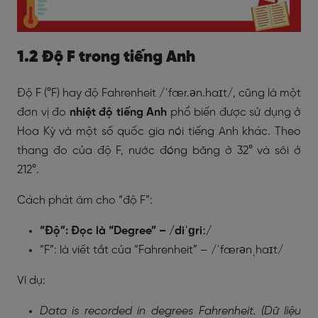
1.2 Độ F trong tiếng Anh
Độ F (°F) hay độ Fahrenheit /ˈfær.ən.haɪt/, cũng là một
đơn vị đo
nhiệt độ tiếng Anh
phổ biến được sử dụng ở
Hoa Kỳ và một số quốc gia nói tiếng Anh khác. Theo
thang đo của độ F, nước đóng băng ở 32° và sôi ở
212°.
Cách phát âm cho “độ F”:
“Độ”: Đọc là “Degree” – /diˈɡriː/
“F”: là viết tắt của “Fahrenheit” – /ˈfærənˌhaɪt/
Ví dụ:
Data is recorded in degrees Fahrenheit. (Dữ liệu