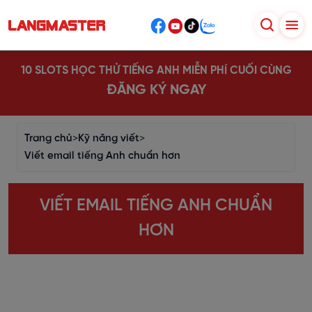
10 SLOTS HỌC THỬ TIẾNG ANH MIỄN PHÍ CUỐI CÙNG
ĐĂNG KÝ NGAY
Trang chủ
>
Kỹ năng viết
>
Viết email tiếng Anh chuẩn hơn
VIẾT EMAIL TIẾNG ANH CHUẨN
HƠN