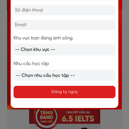
KHÓA TIẾNG ANH GIAO TIẾP 1 KÈM 1
Học và trao đổi trực tiếp 1 thầy 1 trò.
Giao tiếp liên tục, sửa lỗi kịp thời, bù đắp lỗ hổng
Khu vực bạn đang sinh sống
ngay lập tức.
Lộ trình học được thiết kế riêng cho từng học viên.
Dựa trên mục tiêu, đặc thù từng ngành việc của
Nhu cầu học tập
học viên.
Học mọi lúc mọi nơi, thời gian linh hoạt.
Chi tiết
Đăng ký ngay