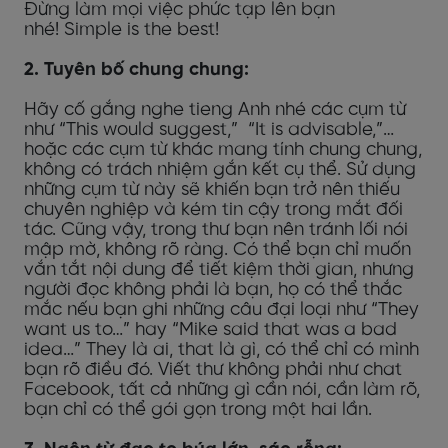
Đừng làm mọi việc phức tạp lên bạn
nhé! Simple is the best!
2. Tuyên bố chung chung:
Hãy cố gắng nghe tieng Anh nhé các cụm từ
như “This would suggest,” “It is advisable,”…
hoặc các cụm từ khác mang tính chung chung,
không có trách nhiệm gắn kết cụ thể. Sử dụng
những cụm từ này sẽ khiến bạn trở nên thiếu
chuyên nghiệp và kém tin cậy trong mắt đối
tác. Cũng vậy, trong thư bạn nên tránh lối nói
mập mờ, không rõ ràng. Có thể bạn chỉ muốn
vắn tắt nội dung để tiết kiệm thời gian, nhưng
người đọc không phải là bạn, họ có thể thắc
mắc nếu bạn ghi những câu đại loại như “They
want us to…” hay “Mike said that was a bad
idea…” They là ai, that là gì, có thể chỉ có mình
bạn rõ điều đó. Viết thư không phải như chat
Facebook, tất cả những gì cần nói, cần làm rõ,
bạn chỉ có thể gói gọn trong một hai lần.