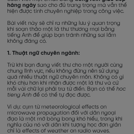
hàng ngày
sao cho đủ trang trọng mà vẫn thể
hiện được tính chuyên nghiệp trong công việc.
Bài viết này sẽ chỉ ra những lưu ý quan trọng
khi soạn thảo một lá thư thương mại bằng
tiếng Anh để giúp bạn tránh những sai lầm
không đáng có.
1. Thuật ngữ chuyên ngành:
Trừ khi bạn đang viết thư cho một người cùng
chung lĩnh vực, nếu không đừng nên sử dụng
quá nhiều thuật ngữ chuyên môn. Không có gì
khó chịu hơn khi nhận được một lá thư và cứ
mỗi vài chữ lại phải tra từ điển. Bạn có thể
hoc
tieng Anh
để có thể tự đọc được.
Ví dụ: cụm từ meteorological effects on
microwave propagation đối với dân ngoại
đạo là một mớ bòng bong khó hiểu, trong khi
nghĩa của nó với dân khí tượng học đơn giản
chỉ là effects of weather on radio waves.