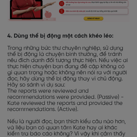
4. Dùng thể bị động một cách khéo léo:
Trong những bức thư chuyên nghiệp, sử dụng
thể bị động là chuyện bình thường, để tránh
nêu đích danh đối tượng thực hiện. Nếu việc ai
thực hiện chuyện bạn đang đề cập không có
gì quan trọng hoặc không nên nói ra với người
đọc, hãy dùng thể bị động thay vì chủ động.
Hãy so sánh ví dụ sau:
The reports were reviewed and
recommendations were provided. (Passive) -
Kate reviewed the reports and provided the
recommendations. (Active).
Nếu là người đọc, bạn thích kiểu câu nào hơn,
và liệu bạn có quan tâm Kate hay ai khác
kiểm tra báo cáo không? Vì vậy khi cảm thấy