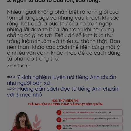
3. Ngôn từ đao to búa lớn, sáo rỗng:
Nhiều người không phân biệt rõ ranh giới của
formal language và những câu khách khí sáo
rỗng. Kết quả là bức thư của họ tràn ngập
những lời đao to búa lớn trong khi nội dung
chẳng có gì to tát. Điều đó sẽ làm bức thư
trông luộm thuộm và thiếu sự thành thật. Bạn
nên tham khảo các cách thể hiện cùng một ý
ở nhiều văn cảnh khác nhau để có cách dùng
từ phù hợp trong thư.
Xem thêm:
=>>
7 kinh nghiệm luyện nói tiếng Anh chuẩn
như người bản xứ
=>>
Hướng dẫn cách đọc từ tiếng Anh chuẩn
với 3 mẹo nhỏ