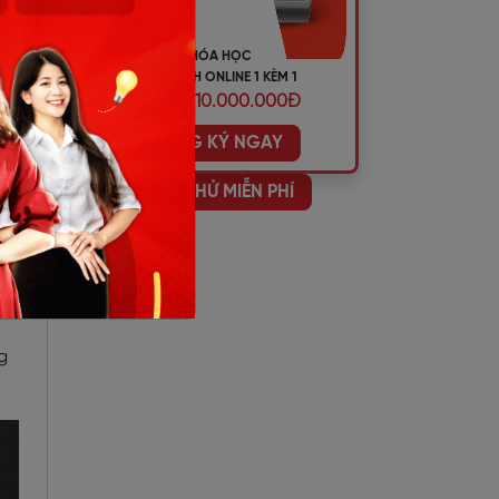
KHÓA HỌC
TIẾNG ANH ONLINE 1 KÈM 1
ƯU ĐÃI 10.000.000Đ
ĐĂNG KÝ NGAY
 tế
HỌC THỬ MIỄN PHÍ
i
g