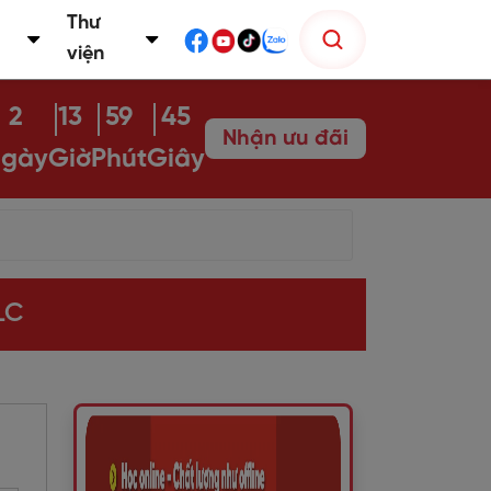
Thư
viện
2
13
59
43
Nhận ưu đãi
gày
Giờ
Phút
Giây
LC