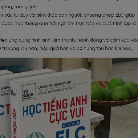
ing, family, job ...
n cứu tư duy và tiềm thức con người, phương pháp ELC giúp
 được học thông qua trải nghiệm trực tiếp và quá trình lặp đi
iệc ứng dụng hình ảnh, âm thanh, hành động và cảm xúc và
ớ từ vựng lâu hơn, hiệu quả hơn và có hứng thú hơn khi học.