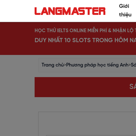
Giới
thiệu
HỌC THỬ IELTS ONLINE MIỄN PHÍ & NHẬN L
DUY NHẤT 10 SLOTS TRONG HÔM N
Trang chủ
>
Phương pháp học tiếng Anh
>
Sá
S