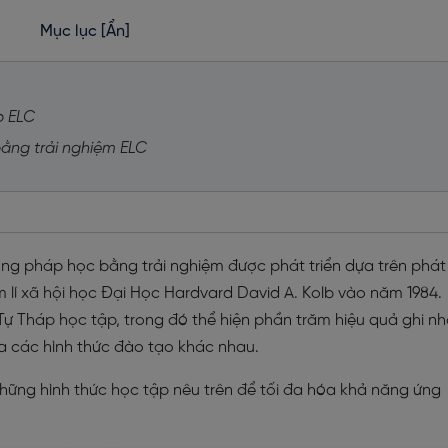
Mục lục
[Ẩn]
p ELC
ằng trải nghiệm ELC
hương pháp học bằng trải nghiệm được phát triển dựa trên phát
 lí xã hội học Đại Học Hardvard David A. Kolb vào năm 1984.
ự Tháp học tập, trong đó thể hiện phần trăm hiệu quả ghi n
a các hình thức đào tạo khác nhau.
 những hình thức học tập nêu trên để tối đa hóa khả năng ứng