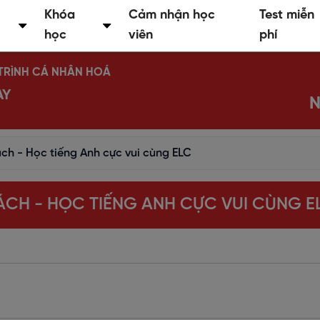
Khóa
Cảm nhận học
Test miễn
học
viên
phí
Ộ TRÌNH CÁ NHÂN HOÁ
AY
N
ch - Học tiếng Anh cực vui cùng ELC
ÁCH - HỌC TIẾNG ANH CỰC VUI CÙNG E